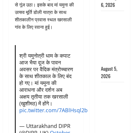
6, 2026
से गूंज उठा। इसके बाद मां यमुना की
उत्सव मूर्ति डोली यात्रा के साथ
Uttarakhand
शीतकालीन प्रवास स्थल खरसाली
: प्रदेश के इन
गांव के लिए रवाना हुई।
जिलों में
बारिश का
अलर्ट, जानें
कहां-कहां
श्री यमुनोत्री धाम के कपाट
बरसेंगे मेघ
आज भैया दूज के पावन
August 5,
अवसर पर वैदिक मंत्रोच्चारण
2026
के साथ शीतकाल के लिए बंद
हो गए। मां यमुना की
Hindi
आराधना और दर्शन अब
Horror
अक्षय तृतीया तक खरसाली
Story : जंगल
(खुशीमठ) में होंगे।
की प्रेतात्मा
pic.twitter.com/7ABlHsql2b
(The Spirit
of the
— Uttarakhand DIPR
Jungle)
(@DIPR_UK)
October