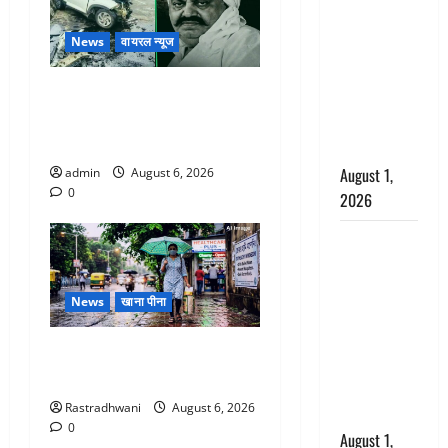
अपमान पर
भड़के CM
News
वायरल न्यूज
धामी, बोले-
‘पप्पू’ गैंग ने
अतीक अहमद के छोटे बेटे की
भगवाधारियों
सड़क हादसे में मौत, जेल में बंद
का उड़ाया
भाई से मिलने जा रहा था
मजाक’
August 1,
admin
August 6, 2026
0
2026
Dehradun :
सृष्टि कंडारी
मौत मामले में
News
खाना पीना
बड़ा एक्शन,
दून पुलिस ने
Monsoon Special : मानसून के
पति और ननद
महीने में रखे सेहत का ख्याल
को किया
Rastradhwani
August 6, 2026
गिरफ्तार
0
August 1,