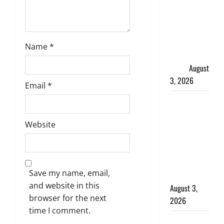
हर-हर महादेव
की गूंज,
शिवालयों में
उमड़ा
Name
*
श्रद्धालुओं का
सैलाब
August
3, 2026
Email
*
पूर्व MP
बृजभूषण शरण
Website
सिंह को बड़ी
राहत, कोर्ट ने
यौन उत्पीड़न
मामले में किया
Save my name, email,
बाइज्जत बरी
and website in this
August 3,
browser for the next
2026
time I comment.
जल्द अमीर