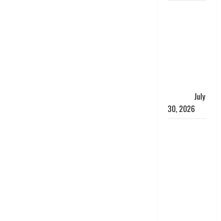
नशा तस्करों
के खिलाफ
चंपावत पुलिस
का एक्शन, ₹1
करोड़ कीमत
की स्मैक
बरामद, 2
गिरफ्तार,
July
30, 2026
रिश्तों का
कत्ल : बिना
हाथ धोये
खाना परोसने
पर हैवान बना
देवर, भाभी का
सिर धड़ से
किया अलग