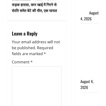
t
फैजान ने
सड़क हादसा, कार खाई में गिरने से
लगाए संगीन
n
दंपति समेत बेटे की मौत, एक घायल
आरोप
August
a
4, 2026
v
Dehradun :
Leave a Reply
अपहरण की
i
घटना का
Your email address will not
खुलासा,
g
be published.
Required
कलयुगी मां
fields are marked
*
निकली 15
a
Comment
*
साल की
t
नाबालिग बेटी
की सौदेबाज
i
August 4,
2026
o
Haridwar :
n
धर्मनगरी में