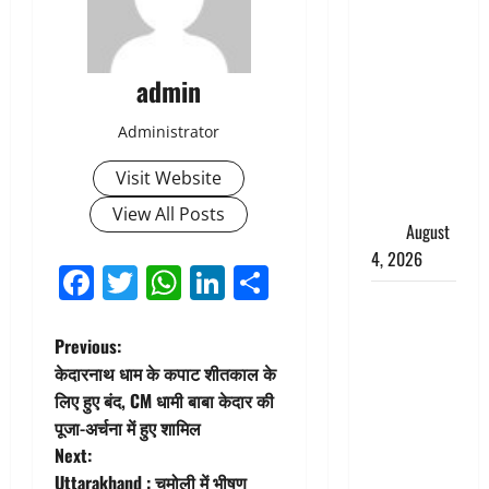
तमिलनाडु में
डबल मीनिंग
कमेंट को
admin
लेकर बवाल,
उदयनिधि
Administrator
स्टालिन को
पुलिस ने
Visit Website
हिरासत में
View All Posts
लिया
August
4, 2026
Facebook
Twitter
WhatsApp
LinkedIn
Share
‘अभिजीत
दिपके को
P
Previous:
तुरंत करो
केदारनाथ धाम के कपाट शीतकाल के
गिरफ्तार’,
o
लिए हुए बंद, CM धामी बाबा केदार की
सोशल
पूजा-अर्चना में हुए शामिल
s
मीडिया
Next:
इन्फ्लुएंसर
Uttarakhand : चमोली में भीषण