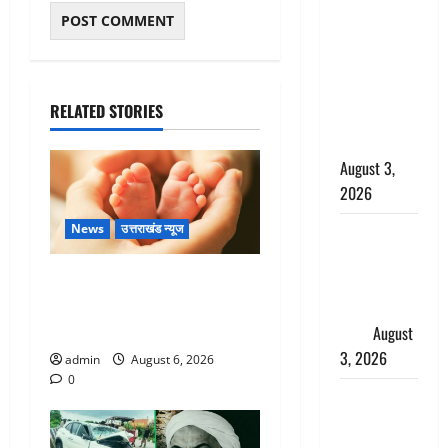
बनने की चाह
में बन गया
चोर, दून
पुलिस ने 11
RELATED STORIES
दोपहिया वाहन
बरामद किए
August 3,
2026
News
उत्तराखंड न्यूज
हिन्दू सनातन
संस्कृति में
Chamoli : उफनते गधेरे के पास
शिखा बंधन
नवजात को छोड़ा, रोने की आवाज
का वैज्ञानिक
सुन ग्रामीणों ने बचाई जान
महत्व
August
3, 2026
admin
August 6, 2026
0
Haridwar :
सनातन के