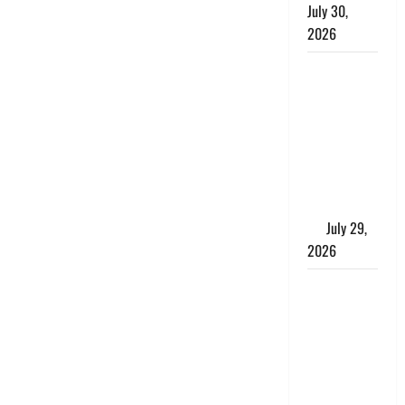
July 30,
2026
Uttarakhand
: राज्य में
मूसलाधार
बारिश का
अलर्ट, इन
जिलों में
जमकर बरसेंगे
मेघ
July 29,
2026
विश्व बाघ
दिवस पर CM
धामी का
संबोधन, कहा-
‘जंगल
सुरक्षित, तो