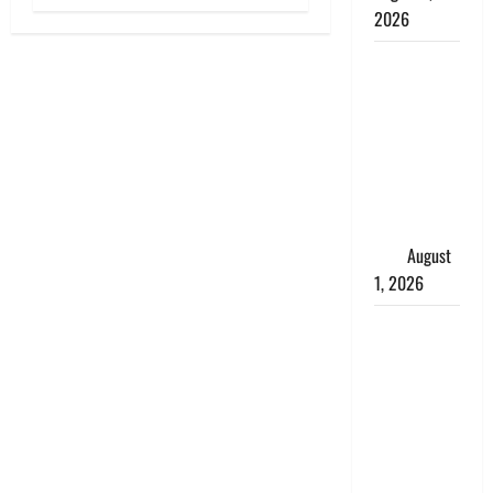
2026
Andhra
Pradesh:
मौत के बाद
जिंदा हुई
महिला, अंतिम
संस्कार से
पहले लौटी
सांस
August
1, 2026
Nainital:
छेड़छाड़ करने
वालों को
सिखाया
सबक,
मनचलों का
मुंह किया