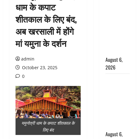
धाम के कपाट
उफनते गधेरे
के पास
शीतकाल के लिए बंद,
नवजात को
अब खरसाली में होंगे
छोड़ा, रोने की
आवाज सुन
मां यमुना के दर्शन
ग्रामीणों ने
बचाई जान
admin
August 6,
2026
October 23, 2025
0
अतीक अहमद
के छोटे बेटे
की सड़क
हादसे में मौत,
जेल में बंद भाई
से मिलने जा
यमुनोत्री धाम के कपाट शीतकाल के
रहा था
लिए बंद
August 6,