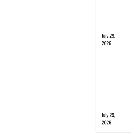
बाघ और
प्रकृति का
संतुलन भी
रहेगा सुरक्षित’
July 29,
2026
राहुल गांधी के
बयान पर
लोकसभा में
भारी हंगामा,
संसदीय कार्य
मंत्री ने जताई
आपत्ति, बोले-
माफी मांगो
July 29,
2026