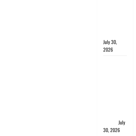
लंबित
शिकायतों के
त्वरित
निस्तारण के
दिए निर्देश
July 30,
2026
करेंसी
व्यवस्था में
बड़ा बदलाव:
भारत सरकार
ने ₹10 और
₹20 के
प्लास्टिक नोट
के ट्रायल को
दी मंजूरी
July
30, 2026