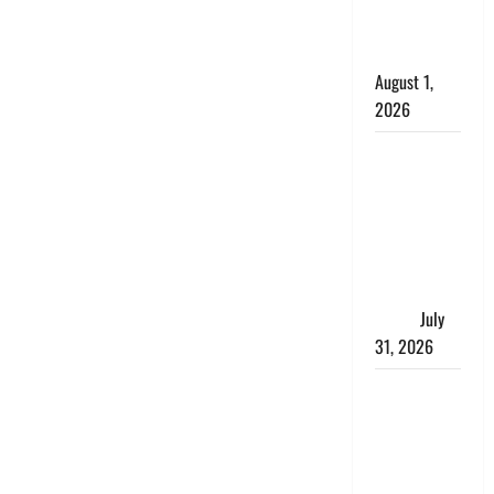
काला, लगाई
कंडाली
August 1,
2026
संसद परिसर
में भगवा पहन
पप्पू यादव की
नौटंकी, संत
समाज ने
जताई घोर
आपत्ति
July
31, 2026
Haldwani:
युवती ने
मुस्लिम युवक
पर पहचान