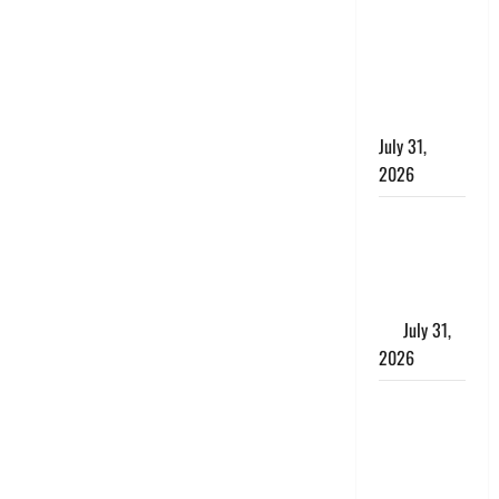
छिपाने का
लगाया आरोप,
शादी का
झांसा देकर
किया दुष्कर्म
July 31,
2026
Benefits of
Neem :
आयुर्वेद में नीम
के लाभकारी
गुण
July 31,
2026
CM धामी ने
की
हेल्पलाइन-1905
की समीक्षा,