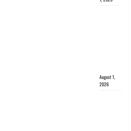
Nainital:
छेड़छाड़ करने
वालों को
सिखाया
सबक,
मनचलों का
मुंह किया
काला, लगाई
कंडाली
August 1,
2026
संसद परिसर
में भगवा पहन
पप्पू यादव की
नौटंकी, संत
समाज ने