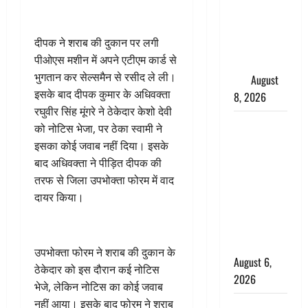
परीक्षण,
4000 किमी
दीपक ने शराब की दुकान पर लगी
दूर बैठे दुश्मनों
पीओएस मशीन में अपने एटीएम कार्ड से
की अब खैर
भुगतान कर सेल्समैन से रसीद ले ली।
नहीं
August
इसके बाद दीपक कुमार के अधिवक्ता
8, 2026
रघुवीर सिंह मूंगरे ने ठेकेदार केशो देवी
Chamoli :
को नोटिस भेजा, पर ठेका स्वामी ने
उफनते गधेरे
इसका कोई जवाब नहीं दिया। इसके
के पास
बाद अधिवक्ता ने पीड़ित दीपक की
नवजात को
तरफ से जिला उपभोक्ता फोरम में वाद
छोड़ा, रोने की
दायर किया।
आवाज सुन
ग्रामीणों ने
बचाई जान
उपभोक्ता फोरम ने शराब की दुकान के
August 6,
ठेकेदार को इस दौरान कई नोटिस
2026
भेजे, लेकिन नोटिस का कोई जवाब
नहीं आया। इसके बाद फोरम ने शराब
अतीक अहमद