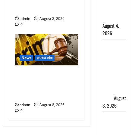
मुख्यमंत्री धामी ने कार्यकर्ताओं से
साल की
किया संवाद
नाबालिग बेटी
की सौदेबाज
admin
August 8, 2026
August 4,
0
2026
Haridwar :
धर्मनगरी में
News
अपराध लोक
हर-हर महादेव
की गूंज,
Dehradun : वंशिका बंसल
शिवालयों में
हत्याकांड में दोषी को आजीवन
उमड़ा
कारावास, 25 हजार का अर्थदंड
श्रद्धालुओं का
भी लगाया
सैलाब
August
3, 2026
admin
August 8, 2026
0
पूर्व MP
बृजभूषण शरण
सिंह को बड़ी