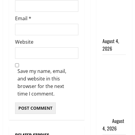
कांवड़ियों का
स्वागत,
शिवभक्तों पर
Email
*
हेलीकाॅप्टर से
पुष्पवर्षा
August 4,
Website
2026
तमिलनाडु में
डबल मीनिंग
Save my name, email,
कमेंट को
and website in this
लेकर बवाल,
browser for the next
उदयनिधि
time I comment.
स्टालिन को
पुलिस ने
हिरासत में
लिया
August
4, 2026