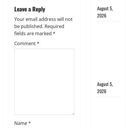
बर्खास्त
i
Leave a Reply
August 5,
2026
g
Your email address will not
be published.
Required
लगान-गजनी
a
fields are marked
*
फेम एक्टर
प्रदीप रावत
t
Comment
*
का निधन,
i
‘महाभारत’ में
निभाया था
o
अश्वत्थामा का
किरदार
n
August 5,
2026
Haridwar :
CM धामी ने
चरण धोकर
Name
*
किया