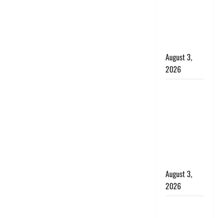
राहत, कोर्ट ने
यौन उत्पीड़न
मामले में किया
बाइज्जत बरी
August 3,
2026
जल्द अमीर
बनने की चाह
में बन गया
चोर, दून
पुलिस ने 11
दोपहिया वाहन
बरामद किए
August 3,
2026
हिन्दू सनातन
संस्कृति में