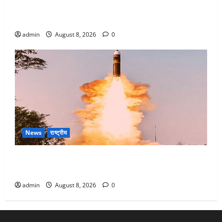
Dehradun : वंशिका बंसल हत्याकांड में दोषी को आजीवन
कारावास, 25 हजार का अर्थदंड भी लगाया
admin
August 8, 2026
0
News
राष्ट्रीय
भारत ने किया अग्नि-4 बैलिस्टिक मिसाइल का सफल परीक्षण,
4000 किमी दूर बैठे दुश्मनों की अब खैर नहीं
admin
August 8, 2026
0