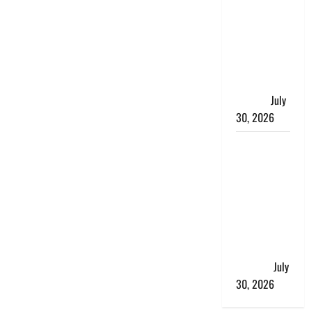
भारत सरकार
ने ₹10 और
₹20 के
प्लास्टिक नोट
के ट्रायल को
दी मंजूरी
July
30, 2026
नशा तस्करों
के खिलाफ
चंपावत पुलिस
का एक्शन, ₹1
करोड़ कीमत
की स्मैक
बरामद, 2
गिरफ्तार,
July
30, 2026