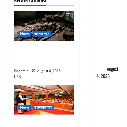
RELATED STORIES
‘अभिजीत
दिपके को
तुरंत करो
गिरफ्तार’,
सोशल
News
वायरल न्यूज
मीडिया
इन्फ्लुएंसर
एक साल तक सड़ती रही लाश,
फैजान ने
बंद कमरे से मिला कंकाल, बेटी,
लगाए संगीन
रिश्तेदार और पड़ोसी सब बेखबर
आरोप
August
admin
August 8, 2026
4, 2026
0
Dehradun :
अपहरण की
घटना का
News
उत्तराखंड न्यूज
खुलासा,
कलयुगी मां
देहरादून में भाजपा की बड़ी बैठक,
निकली 15