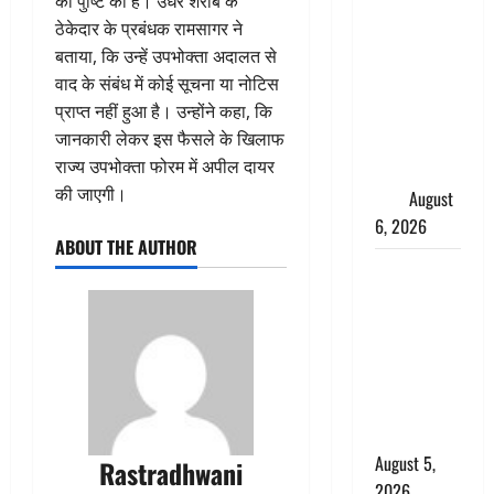
की पुष्टि की है। उधर शराब के
साइबर ठगों ने
ठेकेदार के प्रबंधक रामसागर ने
बुजुर्ग को
बताया, कि उन्हें उपभोक्ता अदालत से
लगाया लाखों
वाद के संबंध में कोई सूचना या नोटिस
का चूना,
प्राप्त नहीं हुआ है। उन्होंने कहा, कि
डिजिटल
जानकारी लेकर इस फैसले के खिलाफ
अरेस्ट कर
राज्य उपभोक्ता फोरम में अपील दायर
ठग लिए ₹13
की जाएगी।
लाख
August
6, 2026
ABOUT THE AUTHOR
Uttarakhand
: प्रदेश के इन
जिलों में
बारिश का
अलर्ट, जानें
कहां-कहां
बरसेंगे मेघ
August 5,
Rastradhwani
2026