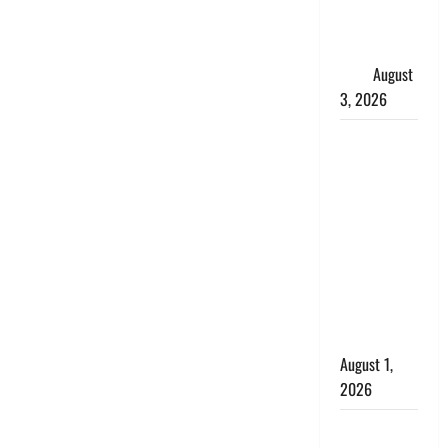
शिखा बंधन
का वैज्ञानिक
महत्व
August
3, 2026
Haridwar :
सनातन के
अपमान पर
भड़के CM
धामी, बोले-
‘पप्पू’ गैंग ने
भगवाधारियों
का उड़ाया
मजाक’
August 1,
2026
Dehradun :