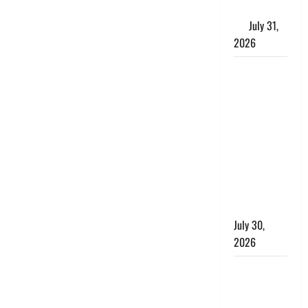
के लाभकारी
गुण
July 31,
2026
CM धामी ने
की
हेल्पलाइन-1905
की समीक्षा,
लंबित
शिकायतों के
त्वरित
निस्तारण के
दिए निर्देश
July 30,
2026
करेंसी
व्यवस्था में
बड़ा बदलाव: