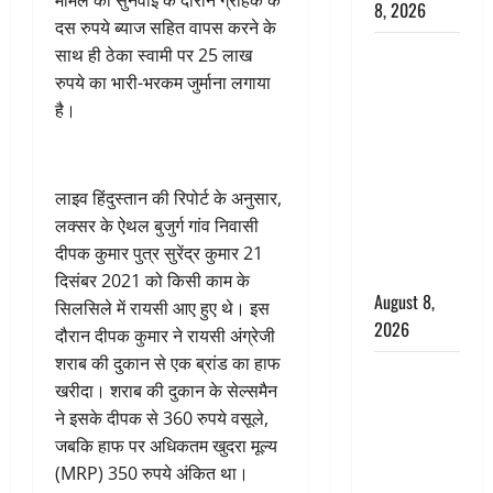
मामले की सुनवाई के दौरान ग्राहक के
8, 2026
दस रुपये ब्याज सहित वापस करने के
Dehradun :
साथ ही ठेका स्वामी पर 25 लाख
वंशिका बंसल
रुपये का भारी-भरकम जुर्माना लगाया
हत्याकांड में
है।
दोषी को
आजीवन
कारावास, 25
लाइव हिंदुस्तान की रिपोर्ट के अनुसार,
हजार का
लक्सर के ऐथल बुजुर्ग गांव निवासी
अर्थदंड भी
दीपक कुमार पुत्र सुरेंद्र कुमार 21
लगाया
दिसंबर 2021 को किसी काम के
August 8,
सिलसिले में रायसी आए हुए थे। इस
2026
दौरान दीपक कुमार ने रायसी अंग्रेजी
शराब की दुकान से एक ब्रांड का हाफ
भारत ने किया
खरीदा। शराब की दुकान के सेल्समैन
अग्नि-4
ने इसके दीपक से 360 रुपये वसूले,
बैलिस्टिक
जबकि हाफ पर अधिकतम खुदरा मूल्य
मिसाइल का
(MRP) 350 रुपये अंकित था।
सफल