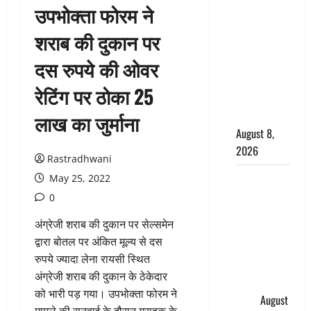
उपभोक्ता फोरम ने
सड़ती रही
लाश, बंद
शराब की दुकान पर
कमरे से मिला
दस रुपये की ओवर
कंकाल, बेटी,
रिश्तेदार और
रेटिंग पर ठोका 25
पड़ोसी सब
बेखबर
लाख का जुर्माना
August 8,
2026
Rastradhwani
देहरादून में
May 25, 2022
भाजपा की
0
बड़ी बैठक,
अंग्रेजी शराब की दुकान पर सेल्समेन
मुख्यमंत्री
द्वारा बोतल पर अंकित मूल्य से दस
धामी ने
रुपये ज्यादा लेना रायसी स्थित
कार्यकर्ताओं
अंग्रेजी शराब की दुकान के ठेकेदार
से किया
को भारी पड़ गया। उपभोक्ता फोरम ने
संवाद
August