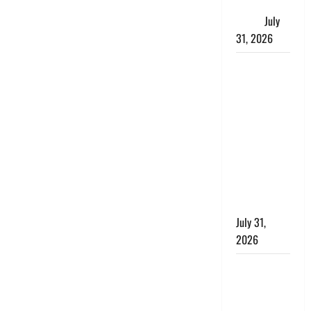
जताई घोर
आपत्ति
July
31, 2026
Haldwani:
युवती ने
मुस्लिम युवक
पर पहचान
छिपाने का
लगाया आरोप,
शादी का
झांसा देकर
किया दुष्कर्म
July 31,
2026
Benefits of
Neem :
आयुर्वेद में नीम