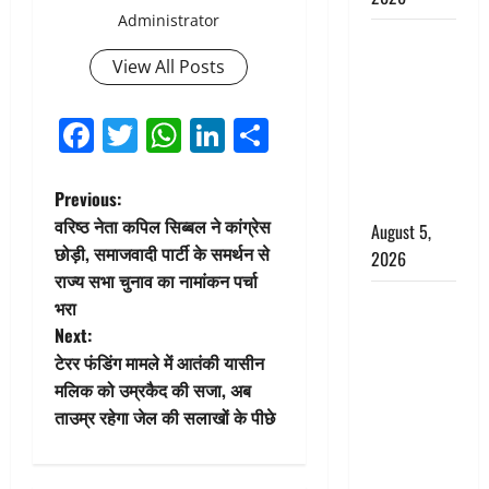
Administrator
Hindi
View All Posts
Horror
Story : जंगल
की प्रेतात्मा
Facebook
Twitter
WhatsApp
LinkedIn
Share
(The Spirit
of the
P
Previous:
Jungle)
वरिष्ठ नेता कपिल सिब्बल ने कांग्रेस
August 5,
o
छोड़ी, समाजवादी पार्टी के समर्थन से
2026
राज्य सभा चुनाव का नामांकन पर्चा
s
पिथौरागढ़
भरा
पुलिस का
t
Next:
बड़ा एक्शन,
टेरर फंडिंग मामले में आतंकी यासीन
n
जंतर-मंतर पर
मलिक को उम्रकैद की सजा, अब
इस्तीफा
ताउम्र रहेगा जेल की सलाखों के पीछे
a
लहराने वाला
शेर सिंह
v