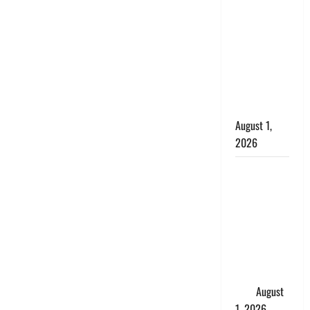
सृष्टि कंडारी
मौत मामले में
बड़ा एक्शन,
दून पुलिस ने
पति और ननद
को किया
गिरफ्तार
August 1,
2026
Andhra
Pradesh:
मौत के बाद
जिंदा हुई
महिला, अंतिम
संस्कार से
पहले लौटी
सांस
August
1, 2026