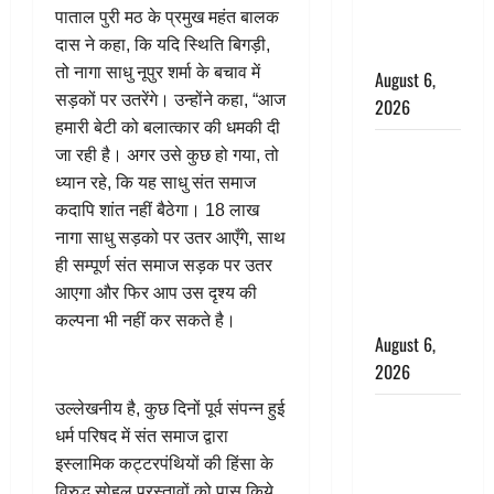
पाताल पुरी मठ के प्रमुख महंत बालक
ग्रामीणों ने
दास ने कहा, कि यदि स्थिति बिगड़ी,
बचाई जान
तो नागा साधु नूपुर शर्मा के बचाव में
August 6,
सड़कों पर उतरेंगे। उन्होंने कहा, “आज
2026
हमारी बेटी को बलात्कार की धमकी दी
अतीक अहमद
जा रही है। अगर उसे कुछ हो गया, तो
के छोटे बेटे
ध्यान रहे, कि यह साधु संत समाज
की सड़क
कदापि शांत नहीं बैठेगा। 18 लाख
हादसे में मौत,
नागा साधु सड़को पर उतर आएँगे, साथ
जेल में बंद भाई
ही सम्पूर्ण संत समाज सड़क पर उतर
से मिलने जा
आएगा और फिर आप उस दृश्य की
रहा था
कल्पना भी नहीं कर सकते है।
August 6,
2026
उल्लेखनीय है, कुछ दिनों पूर्व संपन्न हुई
Monsoon
धर्म परिषद में संत समाज द्वारा
Special :
इस्लामिक कट्टरपंथियों की हिंसा के
मानसून के
विरुद्ध सोहल प्रस्तावों को पास किये