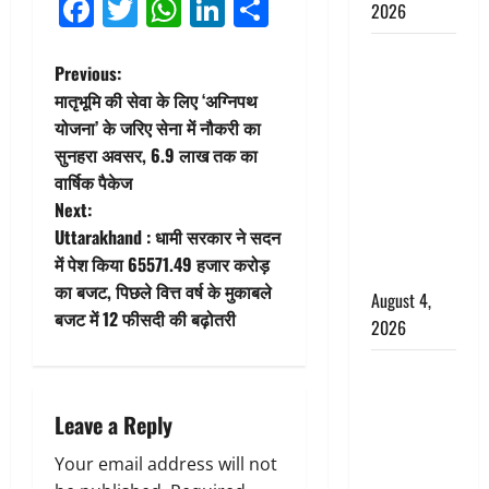
Facebook
Twitter
WhatsApp
LinkedIn
Share
2026
Haridwar :
P
Previous:
CM धामी ने
मातृभूमि की सेवा के लिए ‘अग्निपथ
चरण धोकर
o
योजना’ के जरिए सेना में नौकरी का
किया
सुनहरा अवसर, 6.9 लाख तक का
s
कांवड़ियों का
वार्षिक पैकेज
स्वागत,
t
Next:
शिवभक्तों पर
Uttarakhand : धामी सरकार ने सदन
हेलीकाॅप्टर से
n
में पेश किया 65571.49 हजार करोड़
पुष्पवर्षा
का बजट, पिछले वित्त वर्ष के मुकाबले
a
August 4,
बजट में 12 फीसदी की बढ़ोतरी
2026
v
तमिलनाडु में
i
डबल मीनिंग
Leave a Reply
कमेंट को
g
लेकर बवाल,
Your email address will not
उदयनिधि