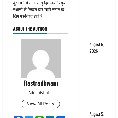
कुंभ मेले में नागा साधु हिमालय के गुप्त
बड़ा एक्शन,
स्थानों से निकल कर शाही स्नान के
जंतर-मंतर पर
लिए एकत्रित होते है।
इस्तीफा
लहराने वाला
ABOUT THE AUTHOR
शेर सिंह
बर्खास्त
August 5,
2026
लगान-गजनी
फेम एक्टर
प्रदीप रावत
Rastradhwani
का निधन,
‘महाभारत’ में
Administrator
निभाया था
अश्वत्थामा का
View All Posts
किरदार
August 5,