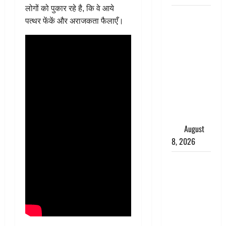
लोगों को पुकार रहे है, कि वे आये
भारत ने किया
पत्थर फेंकें और अराजकता फैलाएँ।
अग्नि-4
बैलिस्टिक
मिसाइल का
सफल
परीक्षण,
4000 किमी
दूर बैठे दुश्मनों
की अब खैर
नहीं
August
8, 2026
Chamoli :
उफनते गधेरे
के पास
नवजात को
छोड़ा, रोने की
आवाज सुन