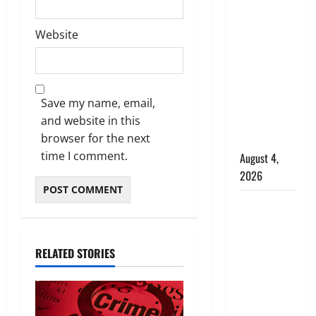
अपहरण की
घटना का
Website
खुलासा,
कलयुगी मां
निकली 15
Save my name, email,
साल की
and website in this
नाबालिग बेटी
browser for the next
की सौदेबाज
time I comment.
August 4,
2026
Haridwar :
धर्मनगरी में
हर-हर महादेव
RELATED STORIES
की गूंज,
शिवालयों में
उमड़ा
श्रद्धालुओं का