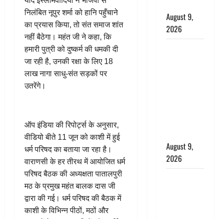
यदि इस्लामवादियों ने भाजपा से
गूंजा शहर
निलंबित नूपुर शर्मा को हानि पहुँचाने
August 9,
का प्रयास किया, तो संत समाज शांत
2026
नहीं बैठेगा। महंत जी ने कहा, कि
Uttarakhand
हमारी पुत्री को दुष्कर्म की धमकी दी
: प्रदेश में
जा रही है, उनकी रक्षा के लिए 18
तीन दिन भारी
लाख नागा साधु-संत सड़कों पर
बारिश का
उतरेंगे।
अलर्ट, इन
जिलों में
अत्यधिक वर्षा
ऑप इंडिया की रिपोर्ट्स के अनुसार,
की चेतावनी
वीडियो बीते 11 जून को काशी में हुई
August 9,
धर्म परिषद का बताया जा रहा है।
2026
वाराणसी के हर तीरथ में आयोजित धर्म
परिषद बैठक की अध्यक्षता पातालपुरी
Chocolate :
मठ के प्रमुख महंत बालक दास जी
स्वाद के साथ
द्वारा की गई। धर्म परिषद की बैठक में
सेहत के लिए
काशी के विभिन्न पीठों, मठों और
भी फायदेमंद