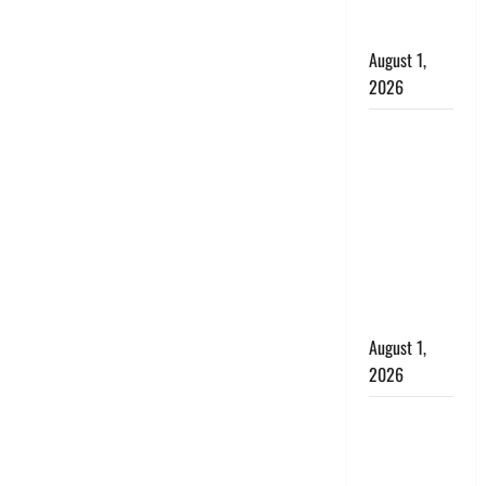
का उड़ाया
मजाक’
August 1,
2026
Dehradun :
सृष्टि कंडारी
मौत मामले में
बड़ा एक्शन,
दून पुलिस ने
पति और ननद
को किया
गिरफ्तार
August 1,
2026
Andhra
Pradesh:
मौत के बाद