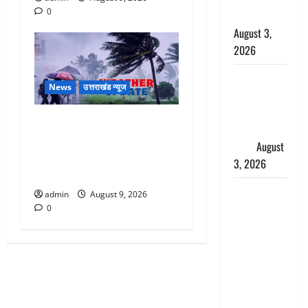
0
बरामद किए
August 3,
2026
हिन्दू सनातन
News
उत्तराखंड न्यूज
संस्कृति में
शिखा बंधन
Uttarakhand : प्रदेश में तीन
का वैज्ञानिक
दिन भारी बारिश का अलर्ट, इन
महत्व
August
जिलों में अत्यधिक वर्षा की
3, 2026
चेतावनी
Haridwar :
admin
August 9, 2026
सनातन के
0
अपमान पर
भड़के CM
धामी, बोले-
‘पप्पू’ गैंग ने
भगवाधारियों