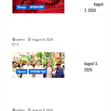
सैलाब
August
News
अपराध लोक
3, 2026
बेटी के आशिक संग मिलकर
पूर्व MP
सिलबट्टे से कुचला पति का सिर,
बृजभूषण शरण
अफेयर में बन रहा था रोड़ा
सिंह को बड़ी
राहत, कोर्ट ने
admin
August 9, 2026
यौन उत्पीड़न
0
मामले में किया
बाइज्जत बरी
August 3,
2026
News
उत्तराखंड न्यूज
जल्द अमीर
Dehradun: CM धामी के नेतृत्व में
बनने की चाह
‘तिरंगा यात्रा’ का भव्य आयोजन,
में बन गया
भारत माता के जयकारों से गूंजा
चोर, दून
शहर
पुलिस ने 11
दोपहिया वाहन
admin
August 9, 2026