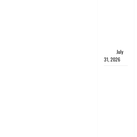
संसद परिसर
में भगवा पहन
पप्पू यादव की
नौटंकी, संत
समाज ने
जताई घोर
आपत्ति
July
31, 2026
Haldwani:
युवती ने
मुस्लिम युवक
पर पहचान
छिपाने का
लगाया आरोप,
शादी का
झांसा देकर
किया दुष्कर्म