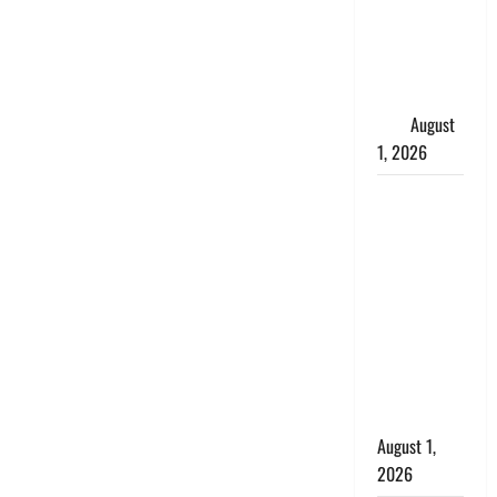
जिंदा हुई
महिला, अंतिम
संस्कार से
पहले लौटी
सांस
August
1, 2026
Nainital:
छेड़छाड़ करने
वालों को
सिखाया
सबक,
मनचलों का
मुंह किया
काला, लगाई
कंडाली
August 1,
2026