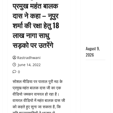
प्रमुख महंत बालक
आशिक संग
मिलकर
दास ने कहा – नूपुर
सिलबट्टे से
शर्मा की रक्षा हेतु 18
कुचला पति
का सिर,
लाख नागा साधु
अफेयर में बन
रहा था रोड़ा
सड़को पर उतरेंगे
August 9,
2026
Rastradhwani
Dehradun:
June 14, 2022
CM धामी के
0
नेतृत्व में
सोशल मीडिया पर पाताल पुरी मठ के
‘तिरंगा यात्रा’
प्रमुख महंत बालक दास जी का एक
का भव्य
वीडियो जमकर वायरल हो रहा है।
आयोजन,
वायरल वीडियो में महंत बालक दास जी
भारत माता के
को कहते हुए सुना जा सकता है, कि ​
जयकारों से