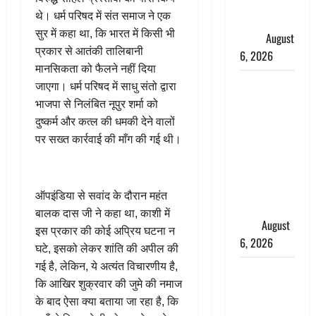
महीने में रखे
थे। धर्म परिषद में संत समाज ने एक
सेहत का
सुर में कहा था, कि भारत में किसी भी
ख्याल
August
प्रकार से आतंकी तालिबानी
6, 2026
मानसिकता को फैलने नहीं दिया
Dehradun:
जाएगा। धर्म परिषद में साधु संतो द्वारा
साइबर ठगों ने
भाजपा से निलंबित नूपुर शर्मा को
बुजुर्ग को
दुष्कर्म और कत्ल की धमकी देने वालों
लगाया लाखों
पर सख्त कार्रवाई की माँग की गई थी।
का चूना,
डिजिटल
अरेस्ट कर
ऑपइंडिया से सवांद के दौरान महंत
ठग लिए ₹13
बालक दास जी ने कहा था, काशी में
लाख
August
इस प्रकार की कोई अप्रिय घटना न
6, 2026
घटे, इसको लेकर शांति की अपील की
गई है, लेकिन, ये अत्यंत विचारणीय है,
Uttarakhand
कि आखिर शुक्रवार की जुमे की नमाज
: प्रदेश के इन
के बाद ऐसा क्या बताया जा रहा है, कि
जिलों में