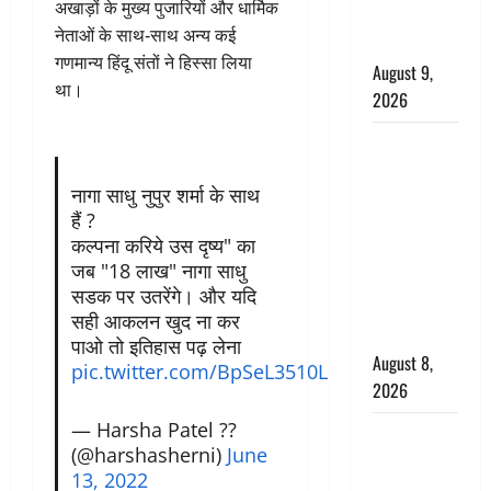
अखाड़ों के मुख्य पुजारियों और धार्मिक
है, चॉकलेट
नेताओं के साथ-साथ अन्य कई
का सेवन
गणमान्य हिंदू संतों ने हिस्सा लिया
August 9,
था।
2026
एक साल तक
सड़ती रही
नागा साधु नुपुर शर्मा के साथ
लाश, बंद
हैं ?
कमरे से मिला
कल्पना करिये उस दृष्य" का
कंकाल, बेटी,
जब "18 लाख" नागा साधु
रिश्तेदार और
सडक पर उतरेंगे। और यदि
पड़ोसी सब
सही आकलन खुद ना कर
बेखबर
पाओ तो इतिहास पढ़ लेना
August 8,
pic.twitter.com/BpSeL3510L
2026
— Harsha Patel ??
देहरादून में
(@harshasherni)
June
भाजपा की
13, 2022
बड़ी बैठक,