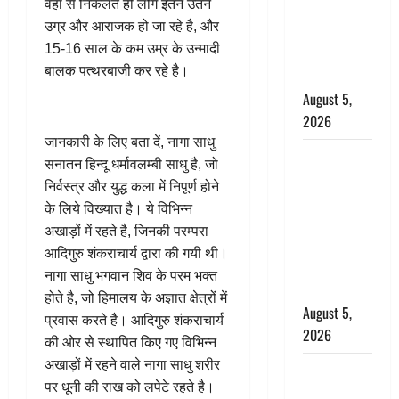
वहाँ से निकलते ही लोग इतने उतने
बारिश का
उग्र और आराजक हो जा रहे है, और
अलर्ट, जानें
15-16 साल के कम उम्र के उन्मादी
कहां-कहां
बालक पत्थरबाजी कर रहे है।
बरसेंगे मेघ
August 5,
2026
जानकारी के लिए बता दें, नागा साधु
Hindi
सनातन हिन्दू धर्मावलम्बी साधु है, जो
Horror
निर्वस्त्र और युद्ध कला में निपूर्ण होने
Story : जंगल
के लिये विख्यात है। ये विभिन्न
की प्रेतात्मा
अखाड़ों में रहते है, जिनकी परम्परा
(The Spirit
आदिगुरु शंकराचार्य द्वारा की गयी थी।
of the
नागा साधु भगवान शिव के परम भक्त
Jungle)
होते है, जो हिमालय के अज्ञात क्षेत्रों में
August 5,
प्रवास करते है। आदिगुरु शंकराचार्य
2026
की ओर से स्थापित किए गए विभिन्न
अखाड़ों में रहने वाले नागा साधु शरीर
पिथौरागढ़
पर धूनी की राख को लपेटे रहते है।
पुलिस का