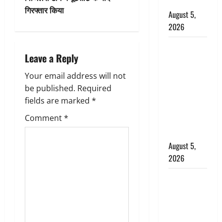
बर्खास्त
गिरफ्तार किया
a
August 5,
2026
v
लगान-गजनी
i
Leave a Reply
फेम एक्टर
प्रदीप रावत
g
Your email address will not
का निधन,
be published.
Required
‘महाभारत’ में
a
fields are marked
*
निभाया था
t
Comment
*
अश्वत्थामा का
किरदार
i
August 5,
2026
o
Haridwar :
n
CM धामी ने
चरण धोकर
किया