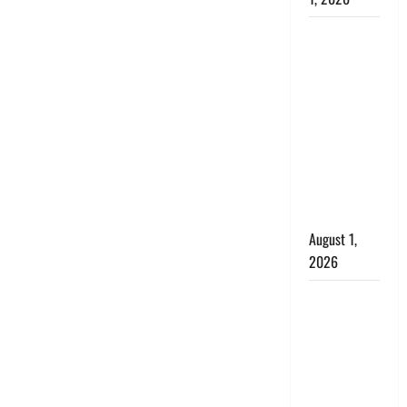
Nainital:
छेड़छाड़ करने
वालों को
सिखाया
सबक,
मनचलों का
मुंह किया
काला, लगाई
कंडाली
August 1,
2026
संसद परिसर
में भगवा पहन
पप्पू यादव की
नौटंकी, संत
समाज ने