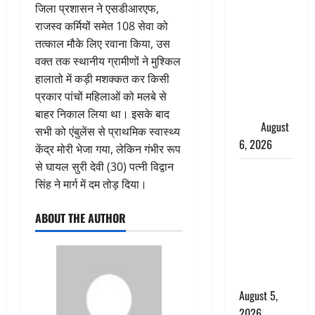
साइबर ठगों ने
जिला प्रशासन ने एसडीआरएफ,
बुजुर्ग को
राजस्व कर्मियों समेत 108 सेवा को
लगाया लाखों
तत्काल मौके लिए रवाना किया, उस
का चूना,
वक्त तक स्थानीय ग्रामीणों ने मुश्किल
डिजिटल
हालातो में कड़ी मशक्कत कर किसी
अरेस्ट कर
प्रकार पांचों महिलाओं को मलबे से
ठग लिए ₹13
बाहर निकाल लिया था। इसके बाद
लाख
August
सभी को एंबुलेंस से प्राथमिक स्वास्थ्य
6, 2026
केंद्र मोरी भेजा गया, लेकिन गंभीर रूप
से घायल सुरी देवी (30) पत्नी विद्वान
Uttarakhand
सिंह ने मार्ग में दम तोड़ दिया।
: प्रदेश के इन
जिलों में
ABOUT THE AUTHOR
बारिश का
अलर्ट, जानें
कहां-कहां
बरसेंगे मेघ
August 5,
2026