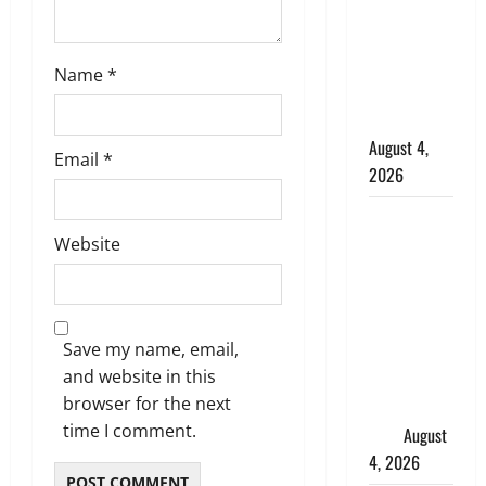
कांवड़ियों का
स्वागत,
शिवभक्तों पर
Name
*
हेलीकाॅप्टर से
पुष्पवर्षा
August 4,
Email
*
2026
तमिलनाडु में
Website
डबल मीनिंग
कमेंट को
लेकर बवाल,
उदयनिधि
Save my name, email,
स्टालिन को
and website in this
पुलिस ने
browser for the next
हिरासत में
time I comment.
लिया
August
4, 2026