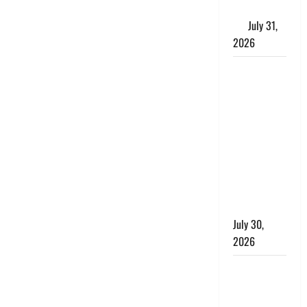
के लाभकारी
गुण
July 31,
2026
CM धामी ने
की
हेल्पलाइन-1905
की समीक्षा,
लंबित
शिकायतों के
त्वरित
निस्तारण के
दिए निर्देश
July 30,
2026
करेंसी
व्यवस्था में
बड़ा बदलाव: