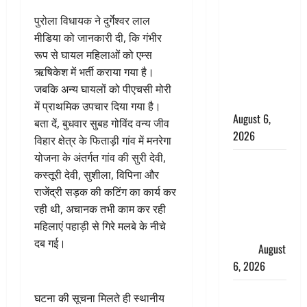
के छोटे बेटे
पुरोला विधायक ने दुर्गेश्वर लाल
की सड़क
मीडिया को जानकारी दी, कि गंभीर
हादसे में मौत,
रूप से घायल महिलाओं को एम्स
जेल में बंद भाई
ऋषिकेश में भर्ती कराया गया है।
से मिलने जा
जबकि अन्य घायलों को पीएचसी मोरी
रहा था
में प्राथमिक उपचार दिया गया है।
August 6,
बता दें, बुधवार सुबह गोविंद वन्य जीव
2026
विहार क्षेत्र के फिताड़ी गांव में मनरेगा
योजना के अंतर्गत गांव की सुरी देवी,
Monsoon
कस्तूरी देवी, सुशीला, विपिना और
Special :
राजेंद्री सड़क की कटिंग का कार्य कर
मानसून के
रही थी, अचानक तभी काम कर रही
महीने में रखे
महिलाएं पहाड़ी से गिरे मलबे के नीचे
सेहत का
दब गई।
ख्याल
August
6, 2026
Dehradun:
घटना की सूचना मिलते ही स्थानीय