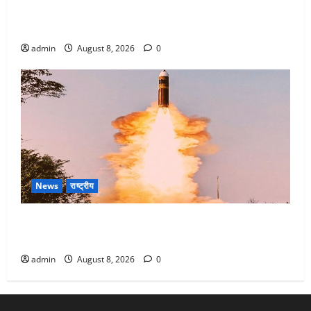
Dehradun : वंशिका बंसल हत्याकांड में दोषी को आजीवन
कारावास, 25 हजार का अर्थदंड भी लगाया
admin
August 8, 2026
0
News
राष्ट्रीय
भारत ने किया अग्नि-4 बैलिस्टिक मिसाइल का सफल परीक्षण,
4000 किमी दूर बैठे दुश्मनों की अब खैर नहीं
admin
August 8, 2026
0