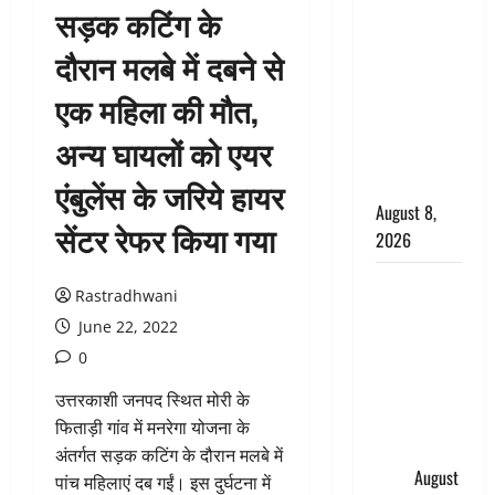
सड़क कटिंग के
सड़ती रही
लाश, बंद
दौरान मलबे में दबने से
कमरे से मिला
एक महिला की मौत,
कंकाल, बेटी,
रिश्तेदार और
अन्य घायलों को एयर
पड़ोसी सब
बेखबर
एंबुलेंस के जरिये हायर
August 8,
सेंटर रेफर किया गया
2026
देहरादून में
Rastradhwani
भाजपा की
June 22, 2022
बड़ी बैठक,
0
मुख्यमंत्री
धामी ने
उत्तरकाशी जनपद स्थित मोरी के
कार्यकर्ताओं
फिताड़ी गांव में मनरेगा योजना के
से किया
अंतर्गत सड़क कटिंग के दौरान मलबे में
संवाद
August
पांच महिलाएं दब गईं। इस दुर्घटना में