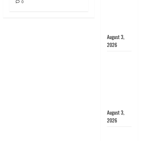
0
राहत, कोर्ट ने
यौन उत्पीड़न
मामले में किया
बाइज्जत बरी
August 3,
2026
जल्द अमीर
बनने की चाह
में बन गया
चोर, दून
पुलिस ने 11
दोपहिया वाहन
बरामद किए
August 3,
2026
हिन्दू सनातन
संस्कृति में