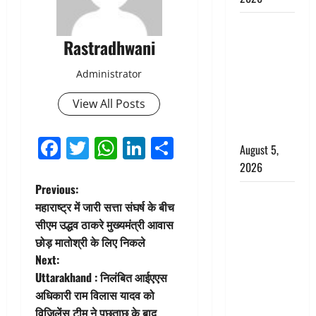
Hindi
Rastradhwani
Horror
Story : जंगल
Administrator
की प्रेतात्मा
(The Spirit
View All Posts
of the
Jungle)
Facebook
Twitter
WhatsApp
LinkedIn
Share
August 5,
2026
P
Previous:
पिथौरागढ़
महाराष्ट्र में जारी सत्ता संघर्ष के बीच
पुलिस का
o
सीएम उद्धव ठाकरे मुख्यमंत्री आवास
बड़ा एक्शन,
छोड़ मातोश्री के लिए निकले
s
जंतर-मंतर पर
Next:
इस्तीफा
t
Uttarakhand : निलंबित आईएएस
लहराने वाला
अधिकारी राम विलास यादव को
शेर सिंह
n
विजिलेंस टीम ने पूछताछ के बाद