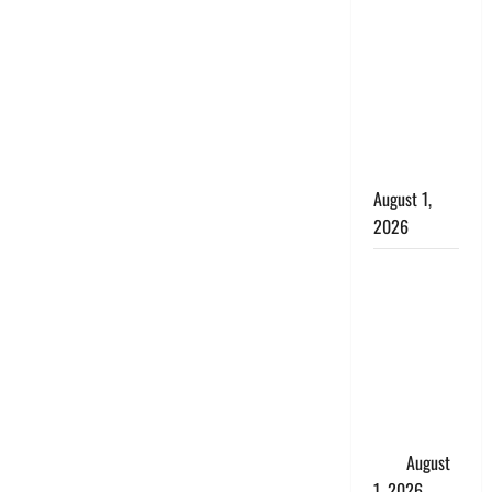
सृष्टि कंडारी
मौत मामले में
बड़ा एक्शन,
दून पुलिस ने
पति और ननद
को किया
गिरफ्तार
August 1,
2026
Andhra
Pradesh:
मौत के बाद
जिंदा हुई
महिला, अंतिम
संस्कार से
पहले लौटी
सांस
August
1, 2026