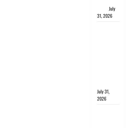
जताई घोर
आपत्ति
July
31, 2026
Haldwani:
युवती ने
मुस्लिम युवक
पर पहचान
छिपाने का
लगाया आरोप,
शादी का
झांसा देकर
किया दुष्कर्म
July 31,
2026
Benefits of
Neem :
आयुर्वेद में नीम