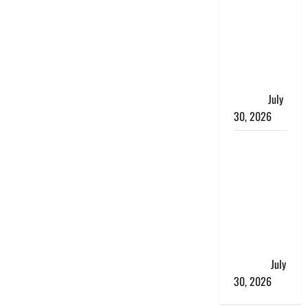
भारत सरकार
ने ₹10 और
₹20 के
प्लास्टिक नोट
के ट्रायल को
दी मंजूरी
July
30, 2026
नशा तस्करों
के खिलाफ
चंपावत पुलिस
का एक्शन, ₹1
करोड़ कीमत
की स्मैक
बरामद, 2
गिरफ्तार,
July
30, 2026