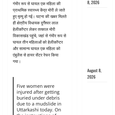
8, 2026
गंभीर रूप से घायल एक महिला की
प्राथमिक स्वास्थ्य केंद्र मोरी ले जाते
Dehradun :
हुए मृत्यु हो गई। घटना की खबर मिलते
वंशिका बंसल
ही क्षेत्रीय विधायक दुर्गेश्वर लाल
हत्याकांड में
हेलीकॉप्टर लेकर तत्काल मोरी
दोषी को
विकासखंड पहुंचे, जहां से गंभीर रूप से
आजीवन
घायल तीन महिलाओं को हेलीकॉप्टर
कारावास, 25
और सामान्य घायल एक महिला को
हजार का
एंबुलेंस से हायर सेंटर रेफर किया
अर्थदंड भी
गया।
लगाया
August 8,
2026
Five women were
भारत ने किया
injured after getting
अग्नि-4
buried under debris
बैलिस्टिक
due to a mudslide in
मिसाइल का
Uttarkashi today. On
सफल