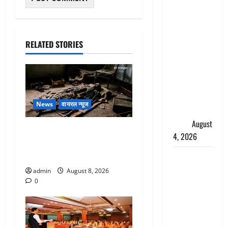
‘अभिजीत
दिपके को
तुरंत करो
RELATED STORIES
गिरफ्तार’,
सोशल
मीडिया
इन्फ्लुएंसर
फैजान ने
News
वायरल न्यूज
लगाए संगीन
आरोप
August
एक साल तक सड़ती रही लाश,
4, 2026
बंद कमरे से मिला कंकाल, बेटी,
रिश्तेदार और पड़ोसी सब बेखबर
Dehradun :
अपहरण की
admin
August 8, 2026
घटना का
0
खुलासा,
कलयुगी मां
निकली 15