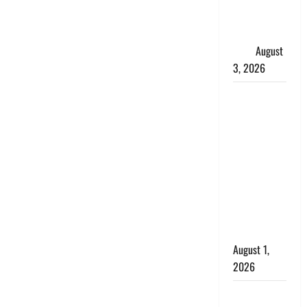
शिखा बंधन
का वैज्ञानिक
महत्व
August
3, 2026
Haridwar :
सनातन के
अपमान पर
भड़के CM
धामी, बोले-
‘पप्पू’ गैंग ने
भगवाधारियों
का उड़ाया
मजाक’
August 1,
2026
Dehradun :