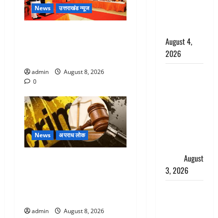
साल की
News
उत्तराखंड न्यूज
नाबालिग बेटी
की सौदेबाज
देहरादून में भाजपा की बड़ी बैठक,
August 4,
मुख्यमंत्री धामी ने कार्यकर्ताओं से
2026
किया संवाद
Haridwar :
admin
August 8, 2026
0
धर्मनगरी में
हर-हर महादेव
की गूंज,
शिवालयों में
उमड़ा
News
अपराध लोक
श्रद्धालुओं का
सैलाब
August
Dehradun : वंशिका बंसल
3, 2026
हत्याकांड में दोषी को आजीवन
कारावास, 25 हजार का अर्थदंड
पूर्व MP
भी लगाया
बृजभूषण शरण
admin
August 8, 2026
सिंह को बड़ी