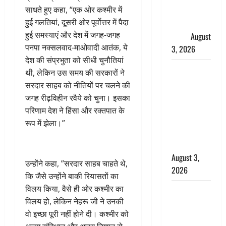
साधते हुए कहा, “एक ओर कश्मीर में
उमड़ा
हुई गलतियां, दूसरी ओर पूर्वोत्तर में पैदा
श्रद्धालुओं का
हुई समस्याएं और देश में जगह-जगह
सैलाब
August
पनपा नक्सलवाद-माओवादी आतंक, ये
3, 2026
देश की संप्रभुता को सीधी चुनौतियां
पूर्व MP
थी, लेकिन उस समय की सरकारों ने
बृजभूषण शरण
सरदार साहब को नीतियों पर चलने की
सिंह को बड़ी
जगह रीढ़विहीन रवैये को चुना। इसका
राहत, कोर्ट ने
परिणाम देश ने हिंसा और रक्तपात के
यौन उत्पीड़न
रूप में झेला।”
मामले में किया
बाइज्जत बरी
August 3,
उन्होंने कहा, ”सरदार साहब चाहते थे,
2026
कि जैसे उन्होंने बाकी रियासतों का
विलय किया, वैसे ही ओर कश्मीर का
जल्द अमीर
विलय हो, लेकिन नेहरू जी ने उनकी
बनने की चाह
वो इच्छा पूरी नहीं होने दी। कश्मीर को
में बन गया