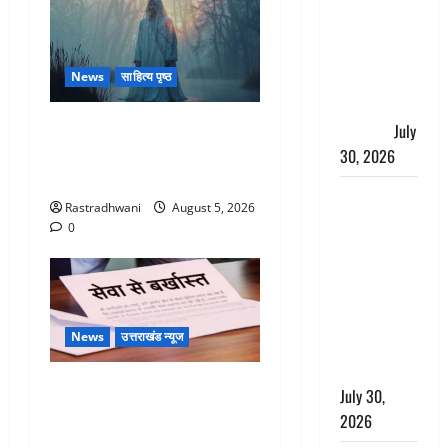
चंपावत पुलिस
का एक्शन, ₹1
करोड़ कीमत
News
साहित्य पृष्ठ
की स्मैक
बरामद, 2
Hindi Horror Story : जंगल की
गिरफ्तार,
July
प्रेतात्मा (The Spirit of the
30, 2026
Jungle)
रिश्तों का
Rastradhwani
August 5, 2026
कत्ल : बिना
0
हाथ धोये
खाना परोसने
पर हैवान बना
देवर, भाभी का
News
उत्तराखंड न्यूज
सिर धड़ से
किया अलग
पिथौरागढ़ पुलिस का बड़ा एक्शन,
July 30,
जंतर-मंतर पर इस्तीफा लहराने
2026
वाला शेर सिंह बर्खास्त