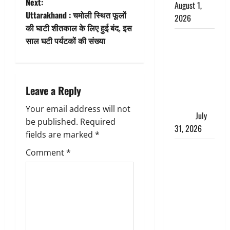
t
Next:
August 1,
Uttarakhand : चमोली स्थित फूलों
2026
n
की घाटी शीतकाल के लिए हुई बंद, इस
संसद परिसर
साल घटी पर्यटकों की संख्या
a
में भगवा पहन
पप्पू यादव की
v
नौटंकी, संत
i
Leave a Reply
समाज ने
जताई घोर
g
Your email address will not
आपत्ति
July
be published.
Required
31, 2026
a
fields are marked
*
Haldwani:
t
Comment
*
युवती ने
i
मुस्लिम युवक
पर पहचान
o
छिपाने का
लगाया आरोप,
n
शादी का