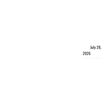
पुलिस की
बदमाशों से
मुठभेड़, गैंगरेप
में वांछित तीनों
आरोपित
गिरफ्तार, एक
के पैर में लगी
गोली
July 28,
2026
Kanwar
Yatra: दून
शहर में नहीं
घुसेंगे
कांवड़ियों के
वाहन,
एक्सप्रेसवे
पर भी नो