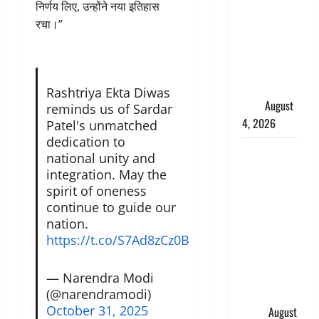
निर्णय लिए, उन्होंने नया इतिहास
लेकर बवाल,
रचा।”
उदयनिधि
स्टालिन को
पुलिस ने
हिरासत में
Rashtriya Ekta Diwas
लिया
August
reminds us of Sardar
4, 2026
Patel's unmatched
dedication to
‘अभिजीत
national unity and
दिपके को
integration. May the
तुरंत करो
spirit of oneness
गिरफ्तार’,
continue to guide our
सोशल
nation.
https://t.co/S7Ad8zCz0B
मीडिया
इन्फ्लुएंसर
फैजान ने
— Narendra Modi
लगाए संगीन
(@narendramodi)
October 31, 2025
आरोप
August