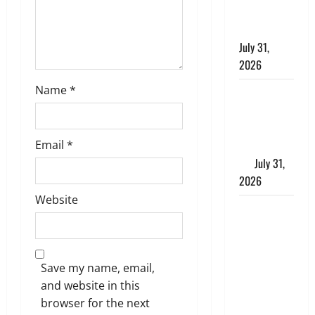
झांसा देकर
किया दुष्कर्म
July 31,
2026
Name
*
Benefits of
Neem :
आयुर्वेद में नीम
के लाभकारी
Email
*
गुण
July 31,
2026
Website
CM धामी ने
की
हेल्पलाइन-1905
की समीक्षा,
Save my name, email,
लंबित
and website in this
शिकायतों के
browser for the next
त्वरित