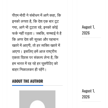
‘पप्पू’ गैंग ने
भगवाधारियों
का उड़ाया
पीएम मोदी ने संबोधन में आगे कहा, कि
मजाक’
इनको लगता है, कि देश एक बार टूट
August 1,
गया, आगे भी टूटता रहे, इनको कोई
2026
फर्क नहीं पड़ता। जबकि, सच्चाई ये है
कि अगर देश की सुरक्षा और पहचान
Dehradun :
खतरे में आएगी, तो हर व्यक्ति खतरे में
सृष्टि कंडारी
आएगा। इसलिए हमें आज राष्ट्रीय
मौत मामले में
एकता दिवस पर संकल्प लेना है, कि
बड़ा एक्शन,
हम भारत में रह रहे हर घुसपैठिए को
दून पुलिस ने
बाहर निकालकर ही रहेंगे।
पति और ननद
को किया
ABOUT THE AUTHOR
गिरफ्तार
August 1,
2026
Andhra