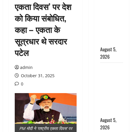
एकता दिवस’ पर देश
: प्रदेश के इन
जिलों में
को किया संबोधित,
बारिश का
कहा – एकता के
अलर्ट, जानें
कहां-कहां
सूत्रधार थे सरदार
बरसेंगे मेघ
August 5,
पटेल
2026
admin
Hindi
Horror
October 31, 2025
Story : जंगल
0
की प्रेतात्मा
(The Spirit
of the
Jungle)
August 5,
2026
PM मोदी ने ‘राष्ट्रीय एकता दिवस’ पर