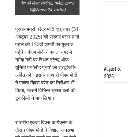
देश को किया संबोधित, (फोटो साभार:
पिथौरागढ़
X@Newz24_india)
पुलिस का
बड़ा एक्शन,
प्रधानमंत्री नरेंद्र मोदी शुक्रवार (31
जंतर-मंतर पर
अक्टूबर 2025) को सरदार वल्लभभाई
इस्तीफा
पटेल की 150वीं जयंती पर गुजरात
लहराने वाला
पहुँचे। पीएम मोदी ने एकता नगर में
शेर सिंह
नर्मदा नदी पर स्थित स्टैच्यू ऑफ
बर्खास्त
यूनिटी पर ‘लौह पुरुष’ को श्रद्धांजलि
August 5,
अर्पित की। इसके साथ ही पीएम मोदी
2026
ने एकता दिवस परेड का निरीक्षण भी
लगान-गजनी
किया, जिसमें विभिन्न सुरक्षा बलों की
फेम एक्टर
टुकड़ियों ने भाग लिया।
प्रदीप रावत
का निधन,
‘महाभारत’ में
राष्ट्रीय एकता दिवस कार्यक्रम के
निभाया था
दौरान पीएम मोदी ने विशाल जनसभा
अश्वत्थामा का