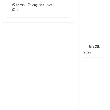
Uttarakhand
admin
August 5, 2026
: राज्य में
0
मूसलाधार
बारिश का
अलर्ट, इन
जिलों में
जमकर बरसेंगे
मेघ
July 29,
2026
विश्व बाघ
दिवस पर CM
धामी का
संबोधन, कहा-
‘जंगल
सुरक्षित, तो
बाघ और
प्रकृति का