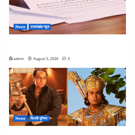
News
उत्तराखंड न्यूज
पिथौरागढ़ पुलिस का बड़ा एक्शन, जंतर-मंतर पर इस्तीफा
लहराने वाला शेर सिंह बर्खास्त
admin
August 5, 2026
0
News
फिल्मी दुनिया
लगान-गजनी फेम एक्टर प्रदीप रावत का निधन, ‘महाभारत’ में