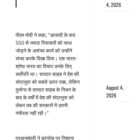
4, 2026
Dehradun :
अपहरण की
घटना का
पीएम मोदी ने कहा, “आजादी के बाद
खुलासा,
550 से ज्यादा रियासतों को साथ
कलयुगी मां
जोड़ने के असंभव कार्य को उन्होंने
निकली 15
संभव करके दिखा दिया। एक भारत-
साल की
श्रेष्ठ भारत का विचार उनके लिए
नाबालिग बेटी
सर्वोपरि था। सरदार साहब ने देश की
की सौदेबाज
संप्रभुता को सबसे ऊपर रखा, लेकिन
August 4,
दुर्भाग्य से सरदार साहब के निधन के
2026
बाद के वर्षों में देश की संप्रभुता को
लेकर तब की सरकारों में उतनी
Haridwar :
गंभीरता नहीं रही।”
धर्मनगरी में
हर-हर महादेव
की गूंज,
प्रधानमंत्री ने कांग्रेस पर निशाना
शिवालयों में