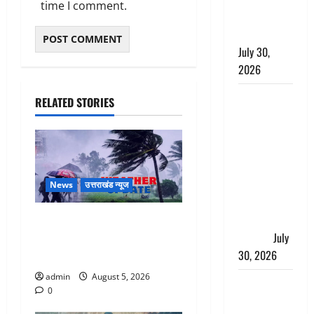
time I comment.
निस्तारण के
दिए निर्देश
July 30,
2026
करेंसी
RELATED STORIES
व्यवस्था में
बड़ा बदलाव:
भारत सरकार
ने ₹10 और
₹20 के
News
उत्तराखंड न्यूज
प्लास्टिक नोट
के ट्रायल को
Uttarakhand : प्रदेश के इन
दी मंजूरी
July
जिलों में बारिश का अलर्ट, जानें
30, 2026
कहां-कहां बरसेंगे मेघ
admin
August 5, 2026
नशा तस्करों
0
के खिलाफ