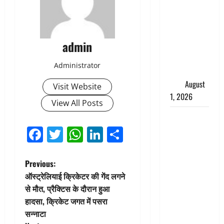
Pradesh:
मौत के बाद
जिंदा हुई
admin
महिला, अंतिम
संस्कार से
Administrator
पहले लौटी
सांस
August
Visit Website
1, 2026
View All Posts
Nainital:
छेड़छाड़ करने
Facebook
Twitter
WhatsApp
LinkedIn
Share
वालों को
सिखाया
P
Previous:
सबक,
ऑस्ट्रेलियाई क्रिकेटर की गेंद लगने
मनचलों का
o
से मौत, प्रैक्टिस के दौरान हुआ
मुंह किया
हादसा, क्रिकेट जगत में पसरा
काला, लगाई
s
सन्नाटा
कंडाली