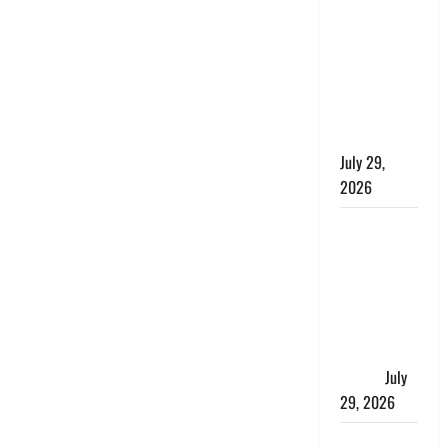
की बच्ची,
छुट्टी पर आए
फौजी और
स्थानीय
युवकों ने
बचाई जान
July 29,
2026
चाणक्य नीति
: दूसरों की
बात को
सुनकर कभी
अपने अंदर की
आवाज को मत
खो देना
July
29, 2026
रुद्रपुर में