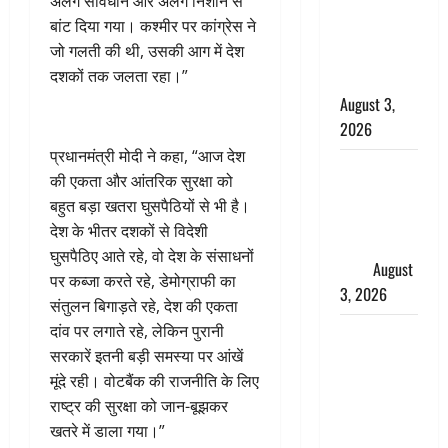
अलग संविधान और अलग निशान से
चोर, दून
बांट दिया गया। कश्मीर पर कांग्रेस ने
पुलिस ने 11
जो गलती की थी, उसकी आग में देश
दोपहिया वाहन
दशकों तक जलता रहा।”
बरामद किए
August 3,
2026
प्रधानमंत्री मोदी ने कहा, “आज देश
हिन्दू सनातन
की एकता और आंतरिक सुरक्षा को
संस्कृति में
बहुत बड़ा खतरा घुसपैठियों से भी है।
शिखा बंधन
देश के भीतर दशकों से विदेशी
का वैज्ञानिक
घुसपैठिए आते रहे, वो देश के संसाधनों
महत्व
August
पर कब्जा करते रहे, डेमोग्राफी का
3, 2026
संतुलन बिगाड़ते रहे, देश की एकता
दांव पर लगाते रहे, लेकिन पुरानी
Haridwar :
सरकारें इतनी बड़ी समस्या पर आंखें
सनातन के
मूंदे रही। वोटबैंक की राजनीति के लिए
अपमान पर
राष्ट्र की सुरक्षा को जान-बूझकर
भड़के CM
खतरे में डाला गया।”
धामी, बोले-