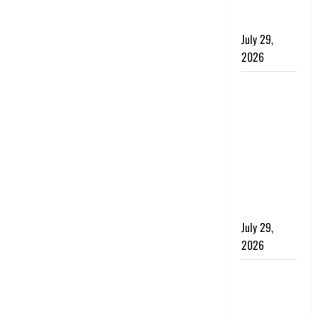
संतुलन भी
रहेगा सुरक्षित’
July 29,
2026
राहुल गांधी के
बयान पर
लोकसभा में
भारी हंगामा,
संसदीय कार्य
मंत्री ने जताई
आपत्ति, बोले-
माफी मांगो
July 29,
2026
Dehradun:
जाखन नदी में
बही 12 साल