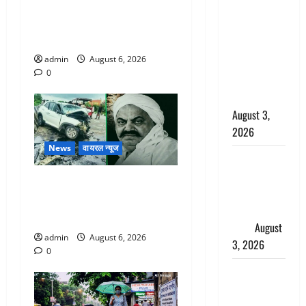
Chamoli : उफनते गधेरे के पास
बनने की चाह
नवजात को छोड़ा, रोने की आवाज
में बन गया
सुन ग्रामीणों ने बचाई जान
चोर, दून
admin
August 6, 2026
पुलिस ने 11
0
दोपहिया वाहन
बरामद किए
August 3,
2026
News
वायरल न्यूज
हिन्दू सनातन
संस्कृति में
अतीक अहमद के छोटे बेटे की
शिखा बंधन
सड़क हादसे में मौत, जेल में बंद
का वैज्ञानिक
भाई से मिलने जा रहा था
महत्व
August
admin
August 6, 2026
3, 2026
0
Haridwar :
सनातन के