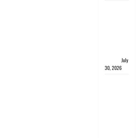
नशा तस्करों
के खिलाफ
चंपावत पुलिस
का एक्शन, ₹1
करोड़ कीमत
की स्मैक
बरामद, 2
गिरफ्तार,
July
30, 2026
रिश्तों का
कत्ल : बिना
हाथ धोये
खाना परोसने
पर हैवान बना
देवर, भाभी का
सिर धड़ से
किया अलग