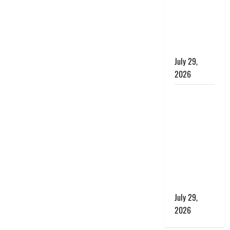
बाघ और
प्रकृति का
संतुलन भी
रहेगा सुरक्षित’
July 29,
2026
राहुल गांधी के
बयान पर
लोकसभा में
भारी हंगामा,
संसदीय कार्य
मंत्री ने जताई
आपत्ति, बोले-
माफी मांगो
July 29,
2026