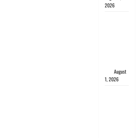
2026
Andhra
Pradesh:
मौत के बाद
जिंदा हुई
महिला, अंतिम
संस्कार से
पहले लौटी
सांस
August
1, 2026
Nainital:
छेड़छाड़ करने
वालों को
सिखाया
सबक,
मनचलों का
मुंह किया