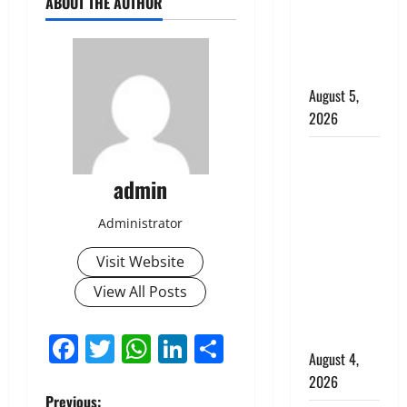
ABOUT THE AUTHOR
‘महाभारत’ में
निभाया था
अश्वत्थामा का
किरदार
August 5,
2026
Haridwar :
CM धामी ने
admin
चरण धोकर
किया
Administrator
कांवड़ियों का
Visit Website
स्वागत,
शिवभक्तों पर
View All Posts
हेलीकाॅप्टर से
पुष्पवर्षा
Facebook
Twitter
WhatsApp
LinkedIn
Share
August 4,
2026
Previous: