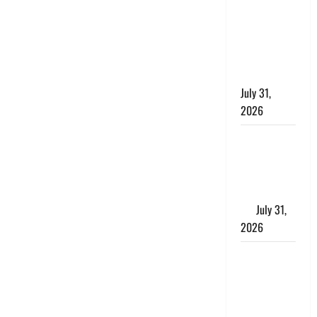
छिपाने का
लगाया आरोप,
शादी का
झांसा देकर
किया दुष्कर्म
July 31,
2026
Benefits of
Neem :
आयुर्वेद में नीम
के लाभकारी
गुण
July 31,
2026
CM धामी ने
की
हेल्पलाइन-1905
की समीक्षा,