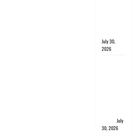
लंबित
शिकायतों के
त्वरित
निस्तारण के
दिए निर्देश
July 30,
2026
करेंसी
व्यवस्था में
बड़ा बदलाव:
भारत सरकार
ने ₹10 और
₹20 के
प्लास्टिक नोट
के ट्रायल को
दी मंजूरी
July
30, 2026