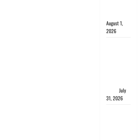
काला, लगाई
कंडाली
August 1,
2026
संसद परिसर
में भगवा पहन
पप्पू यादव की
नौटंकी, संत
समाज ने
जताई घोर
आपत्ति
July
31, 2026
Haldwani:
युवती ने
मुस्लिम युवक
पर पहचान