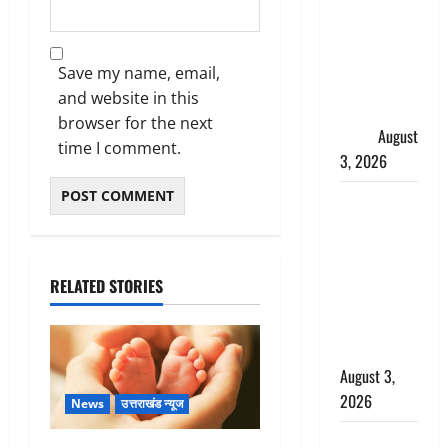
हर-हर महादेव
की गूंज,
शिवालयों में
Save my name, email,
उमड़ा
and website in this
श्रद्धालुओं का
browser for the next
सैलाब
August
time I comment.
3, 2026
पूर्व MP
बृजभूषण शरण
सिंह को बड़ी
राहत, कोर्ट ने
RELATED STORIES
यौन उत्पीड़न
मामले में किया
बाइज्जत बरी
August 3,
2026
News
उत्तराखंड न्यूज
जल्द अमीर