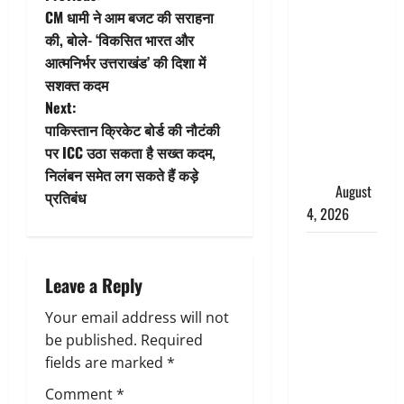
P
तमिलनाडु में
CM धामी ने आम बजट की सराहना
o
डबल मीनिंग
की, बोले- ‘विकसित भारत और
कमेंट को
आत्मनिर्भर उत्तराखंड’ की दिशा में
s
लेकर बवाल,
सशक्त कदम
उदयनिधि
t
Next:
स्टालिन को
पाकिस्तान क्रिकेट बोर्ड की नौटंकी
n
पुलिस ने
पर ICC उठा सकता है सख्त कदम,
हिरासत में
निलंबन समेत लग सकते हैं कड़े
a
लिया
August
प्रतिबंध
4, 2026
v
‘अभिजीत
i
दिपके को
Leave a Reply
तुरंत करो
g
गिरफ्तार’,
Your email address will not
a
सोशल
be published.
Required
मीडिया
fields are marked
*
t
इन्फ्लुएंसर
Comment
*