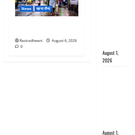
अपमान पर
भड़के CM
News
खाना पीना
धामी, बोले-
‘पप्पू’ गैंग ने
Monsoon Special : मानसून के
भगवाधारियों
महीने में रखे सेहत का ख्याल
का उड़ाया
Rastradhwani
August 6, 2026
मजाक’
0
August 1,
2026
Dehradun :
सृष्टि कंडारी
मौत मामले में
बड़ा एक्शन,
दून पुलिस ने
पति और ननद
को किया
गिरफ्तार
August 1,