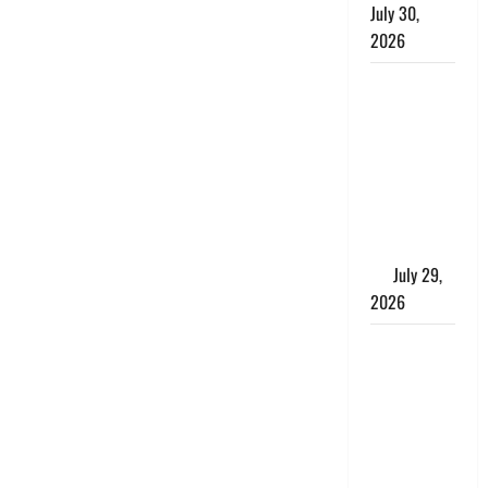
July 30,
2026
Uttarakhand
: राज्य में
मूसलाधार
बारिश का
अलर्ट, इन
जिलों में
जमकर बरसेंगे
मेघ
July 29,
2026
विश्व बाघ
दिवस पर CM
धामी का
संबोधन, कहा-
‘जंगल
सुरक्षित, तो