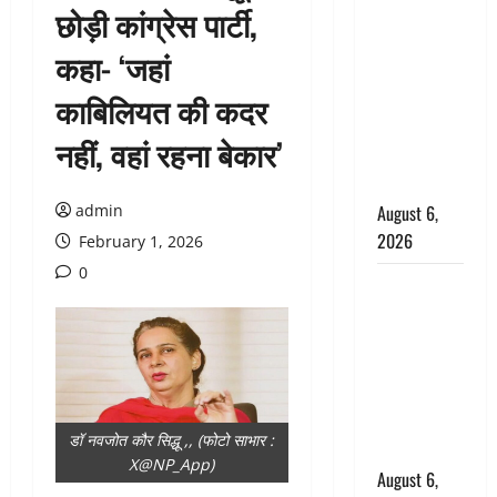
छोड़ी कांग्रेस पार्टी,
उफनते गधेरे
के पास
कहा- ‘जहां
नवजात को
काबिलियत की कदर
छोड़ा, रोने की
आवाज सुन
नहीं, वहां रहना बेकार’
ग्रामीणों ने
बचाई जान
admin
August 6,
2026
February 1, 2026
0
अतीक अहमद
के छोटे बेटे
की सड़क
हादसे में मौत,
जेल में बंद भाई
से मिलने जा
डॉ नवजोत कौर सिद्धू ,, (फोटो साभार :
रहा था
X@NP_App)
August 6,