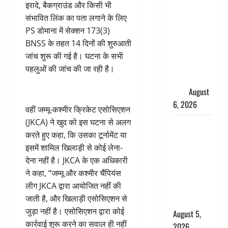
साइबर ठगों ने
इरादे, बैकग्राउंड और किसी भी
बुजुर्ग को
संभावित लिंक का पता लगाने के लिए
लगाया लाखों
PS डोमाना में सेक्शन 173(3)
का चूना,
BNSS के तहत 14 दिनों की शुरुआती
डिजिटल
जांच शुरू की गई है। घटना के सभी
अरेस्ट कर
पहलुओं की जांच की जा रही है।
ठग लिए ₹13
लाख
August
6, 2026
वहीं जम्मू-कश्मीर क्रिकेट एसोसिएशन
(JKCA) ने खुद को इस घटना से अलग
Uttarakhand
करते हुए कहा, कि उसका टूर्नामेंट या
: प्रदेश के इन
इसमें शामिल खिलाड़ी से कोई लेना-
जिलों में
देना नहीं है। JKCA के एक अधिकारी
बारिश का
ने कहा, “जम्मू और कश्मीर चैंपियंस
अलर्ट, जानें
लीग JKCA द्वारा आयोजित नहीं की
कहां-कहां
जाती है, और खिलाड़ी एसोसिएशन से
बरसेंगे मेघ
जुड़ा नहीं है। एसोसिएशन द्वारा कोई
August 5,
कार्रवाई शुरू करने का सवाल ही नहीं
2026