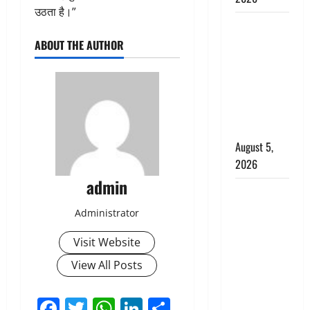
उठता है।”
Hindi
Horror
ABOUT THE AUTHOR
Story : जंगल
की प्रेतात्मा
(The Spirit
of the
Jungle)
August 5,
2026
admin
पिथौरागढ़
पुलिस का
Administrator
बड़ा एक्शन,
Visit Website
जंतर-मंतर पर
इस्तीफा
View All Posts
लहराने वाला
शेर सिंह
Facebook
Twitter
WhatsApp
LinkedIn
Share