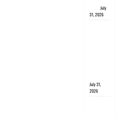
जताई घोर
आपत्ति
July
31, 2026
Haldwani:
युवती ने
मुस्लिम युवक
पर पहचान
छिपाने का
लगाया आरोप,
शादी का
झांसा देकर
किया दुष्कर्म
July 31,
2026
Benefits of
Neem :
आयुर्वेद में नीम