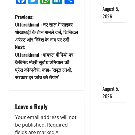
बर्खास्त
August 5,
P
2026
Previous:
Uttarakhand : नए साल में साइबर
लगान-गजनी
o
धोखाधड़ी के तीन मामले दर्ज, डिजिटल
फेम एक्टर
अरेस्ट और निवेश के नाम पर ठगी
s
प्रदीप रावत
Next:
का निधन,
t
Uttarakhand : वायरल वीडियो पर
‘महाभारत’ में
कैबिनेट मंत्री सुबोध उनियाल की
निभाया था
n
प्रेस कॉन्फ्रेंस, कहा- ‘सबूत लाओ,
अश्वत्थामा का
सरकार हर जांच को तैयार’
a
किरदार
August 5,
v
2026
i
Leave a Reply
Haridwar :
CM धामी ने
g
Your email address will not
चरण धोकर
be published.
Required
a
किया
fields are marked
*