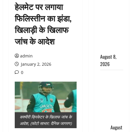
हेलमेट पर लगाया
सड़ती रही
लाश, बंद
फिलिस्तीन का झंडा,
कमरे से मिला
खिलाड़ी के खिलाफ
कंकाल, बेटी,
रिश्तेदार और
जांच के आदेश
पड़ोसी सब
बेखबर
admin
August 8,
2026
January 2, 2026
0
देहरादून में
भाजपा की
बड़ी बैठक,
मुख्यमंत्री
धामी ने
कार्यकर्ताओं
कश्मीरी क्रिकेटर के खिलाफ जांच के
से किया
आदेश, (फोटो साभार: दैनिक जागरण)
संवाद
August