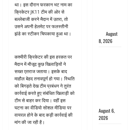
परीक्षण,
था। इस दौरान फरकान भट नाम का
4000 किमी
क्रिकेटर JK11 टीम की ओर से
दूर बैठे दुश्मनों
बल्लेबाजी करने मैदान में उतरा, तो
की अब खैर
उसने अपनी हेलमेट पर फलस्तीनी
नहीं
August
झंडे का स्टीकर चिपकाया हुआ था।
8, 2026
Chamoli :
कश्मीरी क्रिकेटर की इस हरकत पर
उफनते गधेरे
मैदान में मौजूद कुछ खिलाड़ियों ने
के पास
सख्त एतराज जताया। इसके बाद
नवजात को
माहौल बेहद तनावपूर्ण हो गया। स्थिति
छोड़ा, रोने की
को बिगड़ते देख टीम प्रबंधन ने तुरंत
आवाज सुन
कार्रवाई करते हुए संबंधित खिलाड़ी को
ग्रामीणों ने
टीम से बाहर कर दिया। वहीं इस
बचाई जान
घटना का वीडियो सोशल मीडिया पर
August 6,
वायरल होने के बाद कड़ी कार्रवाई की
2026
मांग की जा रही है।
अतीक अहमद