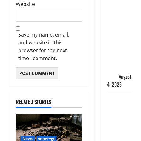
Website
‘अभिजीत
दिपके को
तुरंत करो
गिरफ्तार’,
Save my name, email,
सोशल
and website in this
मीडिया
browser for the next
इन्फ्लुएंसर
time I comment.
फैजान ने
लगाए संगीन
आरोप
August
4, 2026
Dehradun :
RELATED STORIES
अपहरण की
घटना का
खुलासा,
कलयुगी मां
निकली 15
News
वायरल न्यूज