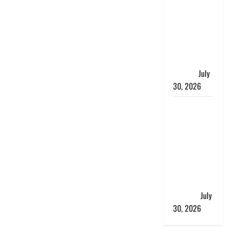
भारत सरकार
ने ₹10 और
₹20 के
प्लास्टिक नोट
के ट्रायल को
दी मंजूरी
July
30, 2026
नशा तस्करों
के खिलाफ
चंपावत पुलिस
का एक्शन, ₹1
करोड़ कीमत
की स्मैक
बरामद, 2
गिरफ्तार,
July
30, 2026