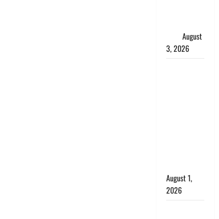
शिखा बंधन
का वैज्ञानिक
महत्व
August
3, 2026
Haridwar :
सनातन के
अपमान पर
भड़के CM
धामी, बोले-
‘पप्पू’ गैंग ने
भगवाधारियों
का उड़ाया
मजाक’
August 1,
2026
Dehradun :