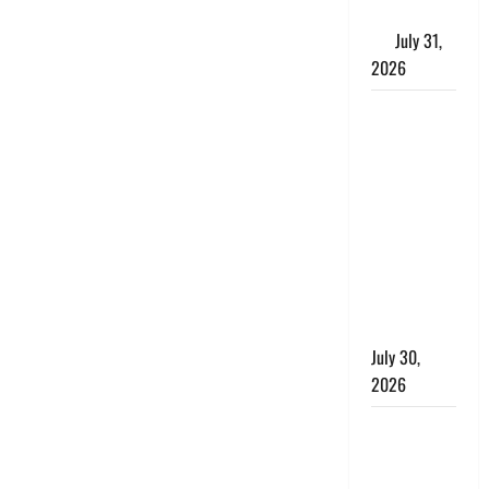
के लाभकारी
गुण
July 31,
2026
CM धामी ने
की
हेल्पलाइन-1905
की समीक्षा,
लंबित
शिकायतों के
त्वरित
निस्तारण के
दिए निर्देश
July 30,
2026
करेंसी
व्यवस्था में
बड़ा बदलाव: