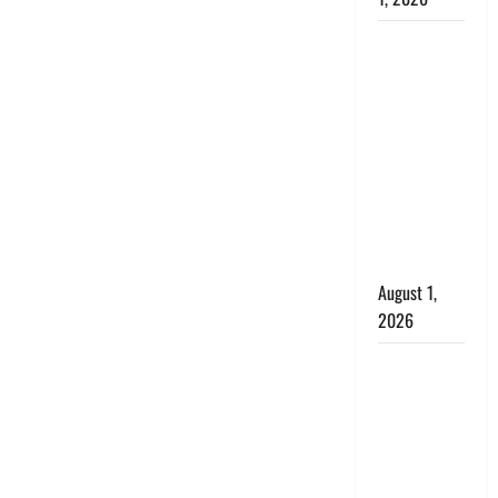
Nainital:
छेड़छाड़ करने
वालों को
सिखाया
सबक,
मनचलों का
मुंह किया
काला, लगाई
कंडाली
August 1,
2026
संसद परिसर
में भगवा पहन
पप्पू यादव की
नौटंकी, संत
समाज ने