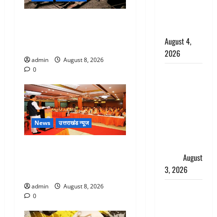
साल की
नाबालिग बेटी
एक साल तक सड़ती रही लाश,
की सौदेबाज
बंद कमरे से मिला कंकाल, बेटी,
August 4,
रिश्तेदार और पड़ोसी सब बेखबर
2026
admin
August 8, 2026
0
Haridwar :
धर्मनगरी में
हर-हर महादेव
की गूंज,
शिवालयों में
News
उत्तराखंड न्यूज
उमड़ा
श्रद्धालुओं का
देहरादून में भाजपा की बड़ी बैठक,
सैलाब
August
मुख्यमंत्री धामी ने कार्यकर्ताओं से
3, 2026
किया संवाद
admin
August 8, 2026
पूर्व MP
0
बृजभूषण शरण
सिंह को बड़ी