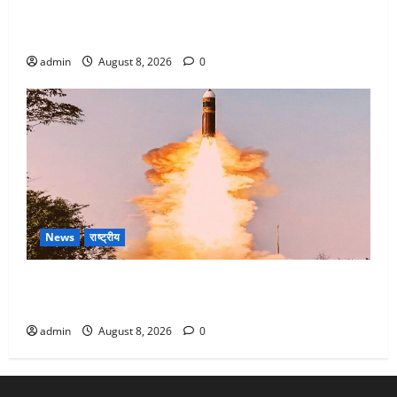
Dehradun : वंशिका बंसल हत्याकांड में दोषी को आजीवन
कारावास, 25 हजार का अर्थदंड भी लगाया
admin
August 8, 2026
0
News
राष्ट्रीय
भारत ने किया अग्नि-4 बैलिस्टिक मिसाइल का सफल परीक्षण,
4000 किमी दूर बैठे दुश्मनों की अब खैर नहीं
admin
August 8, 2026
0