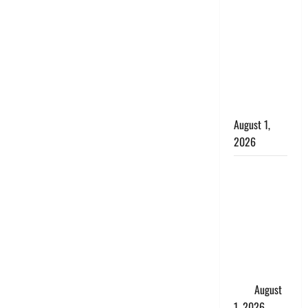
सृष्टि कंडारी
मौत मामले में
बड़ा एक्शन,
दून पुलिस ने
पति और ननद
को किया
गिरफ्तार
August 1,
2026
Andhra
Pradesh:
मौत के बाद
जिंदा हुई
महिला, अंतिम
संस्कार से
पहले लौटी
सांस
August
1, 2026