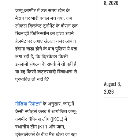
8, 2026
जम्मू-कश्मीर में उस समय खेल के
Dehradun :
मैदान पर भारी बवाल मच गया, जब
वंशिका बंसल
लोकल क्रिकेट टूर्नामेंट के दौरान एक
हत्याकांड में
खिलाड़ी फिलिस्तीन का झंडा अपने
दोषी को
हेलमेट पर लगाए खेलता नजर आया।
आजीवन
हंगामा खड़ा होने के बाद पुलिस ये पता
कारावास, 25
लगा रही है, कि क्रिकेटर किसी
हजार का
इस्लामी संगठन के संपर्क में तो नहीं है,
अर्थदंड भी
या वह किसी कट्टरवादी विचाधारा से
लगाया
प्रभावित तो नहीं है?
August 8,
2026
भारत ने किया
मीडिया रिपोर्ट्स
के अनुसार, जम्मू में
अग्नि-4
केसी स्पोर्ट्स क्लब में आयोजित जम्मू-
बैलिस्टिक
कश्मीर चैंपियंस लीग (JKCL) में
मिसाइल का
स्थानीय टीम JK11 और जम्मू
सफल
ट्रेलब्लेजर्स के बीच मैच खेला जा रहा