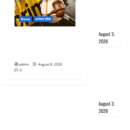
राहत, कोर्ट ने
यौन उत्पीड़न
मामले में किया
News
अपराध लोक
बाइज्जत बरी
Dehradun : वंशिका बंसल
August 3,
हत्याकांड में दोषी को आजीवन
2026
कारावास, 25 हजार का अर्थदंड
जल्द अमीर
भी लगाया
बनने की चाह
admin
August 8, 2026
में बन गया
0
चोर, दून
पुलिस ने 11
दोपहिया वाहन
बरामद किए
August 3,
2026
हिन्दू सनातन
संस्कृति में