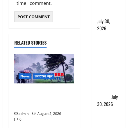
time I comment.
निस्तारण के
दिए निर्देश
July 30,
2026
करेंसी
RELATED STORIES
व्यवस्था में
बड़ा बदलाव:
भारत सरकार
ने ₹10 और
₹20 के
News
उत्तराखंड न्यूज
प्लास्टिक नोट
के ट्रायल को
Uttarakhand : प्रदेश के इन
दी मंजूरी
July
जिलों में बारिश का अलर्ट, जानें
30, 2026
कहां-कहां बरसेंगे मेघ
admin
August 5, 2026
नशा तस्करों
0
के खिलाफ