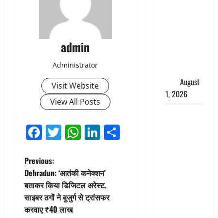
Pradesh:
मौत के बाद
जिंदा हुई
admin
महिला, अंतिम
संस्कार से
Administrator
पहले लौटी
सांस
August
Visit Website
1, 2026
View All Posts
Nainital:
छेड़छाड़ करने
Facebook
Twitter
WhatsApp
LinkedIn
Share
वालों को
सिखाया
P
Previous:
सबक,
Dehradun: ‘आतंकी कनेक्शन’
मनचलों का
o
बताकर किया डिजिटल अरेस्ट,
मुंह किया
साइबर ठगों ने बुजुर्ग से ट्रांसफर
काला, लगाई
s
करवाए ₹40 लाख
कंडाली