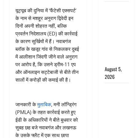
पिथौरागढ़
यूट्यूब की दुनिया में ‘फैंटेसी एक्सपर्ट’
पुलिस का
के नाम से मशहूर अनुराग द्विवेदी इन
बड़ा एक्शन,
दिनों अपनी शोहरत नहीं, बल्कि
जंतर-मंतर पर
प्रवर्तन निदेशालय (ED) की कार्रवाई
इस्तीफा
के कारण सुर्खियों में हैं। नवाबगंज
लहराने वाला
ब्लॉक के खजूर गांव से निकलकर दुबई
शेर सिंह
में आलीशान जिंदगी जीने वाले अनुराग
बर्खास्त
पर आरोप है, कि उसने ड्रीम-11 एप
August 5,
और ऑनलाइन सट्टेबाजी से बीते तीन
2026
सालों में करोड़ों की कमाई की है।
लगान-गजनी
फेम एक्टर
प्रदीप रावत
जानकारी के
मुताबिक
, मनी लॉन्ड्रिंग
का निधन,
(PMLA) के तहत कार्रवाई करते हुए
‘महाभारत’ में
ईडी के अधिकारियों ने बीते बुधवार को
निभाया था
सुबह छह बजे नवाबगंज और लखनऊ
अश्वत्थामा का
के उसके फ्लैट में एक साथ छापा