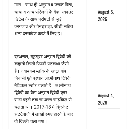
किरदार
मारा। साथ ही अनुराग व उसके पिता,
August 5,
चाचा व अन्य परिजनों के बैंक अकाउंट
2026
डिटेल के साथ प्रॉपर्टी से जुड़े
कागजात और पेनड्राइव, सीडी सहित
Haridwar :
अन्य दस्तावेज कब्जे में लिए है।
CM धामी ने
चरण धोकर
किया
दरअसल, यूट्यूबर अनुराग द्विवेदी की
कांवड़ियों का
कहानी किसी फिल्मी पटकथा जैसी
स्वागत,
है। नवाबगज ब्लॉक के खजूर गांव
शिवभक्तों पर
निवासी पूर्व प्रधान लक्ष्मीनाथ द्विवेदी
हेलीकाॅप्टर से
मेडिकल स्टोर चलाते हैं। लक्ष्मीनाथ
पुष्पवर्षा
द्विवेदी का बेटा अनुराग द्विवेदी कुछ
August 4,
साल पहले तक साधारण साइकिल से
2026
चलता था। 2017-18 में क्रिकेट
तमिलनाडु में
सट्टेबाजी में लाखों रुपए हारने के बाद
डबल मीनिंग
वो दिल्ली चला गया।
कमेंट को