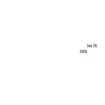
पुलिस की
बदमाशों से
मुठभेड़, गैंगरेप
में वांछित तीनों
आरोपित
गिरफ्तार, एक
के पैर में लगी
गोली
July 28,
2026
Kanwar
Yatra: दून
शहर में नहीं
घुसेंगे
कांवड़ियों के
वाहन,
एक्सप्रेसवे
पर भी नो