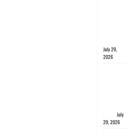
की बच्ची,
छुट्टी पर आए
फौजी और
स्थानीय
युवकों ने
बचाई जान
July 29,
2026
चाणक्य नीति
: दूसरों की
बात को
सुनकर कभी
अपने अंदर की
आवाज को मत
खो देना
July
29, 2026
रुद्रपुर में