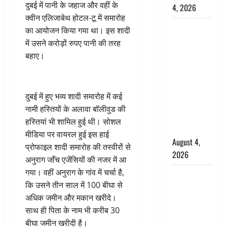
दुबई में पानी के जहाज और वहीं के
4, 2026
क्वीन एलिजाबेथ होटल-टू में समारोह
Dehradun :
का आयोजन किया गया था। इस शादी
अपहरण की
में उसने करोड़ों रुपए पानी की तरह
घटना का
बहाए।
खुलासा,
कलयुगी मां
निकली 15
दुबई में हुए भव्य शादी समारोह में कई
साल की
नामी हस्तियों के अलावा बॉलीवुड की
नाबालिग बेटी
हस्तियां भी शामिल हुई थी। सोशल
की सौदेबाज
मीडिया पर वायरल हुई इस हाई
August 4,
प्रोफाइल शादी समारोह की तस्वीरों से
2026
अनुराग जाँच एजेंसियों की नजर में आ
गया। वहीं अनुराग के गांव में चर्चा है,
Haridwar :
कि उसने तीन साल में 100 बीघा से
धर्मनगरी में
अधिक जमीन और मकान खरीदे।
हर-हर महादेव
साथ ही पिता के नाम भी करीब 30
की गूंज,
बीघा जमीन खरीदी है।
शिवालयों में