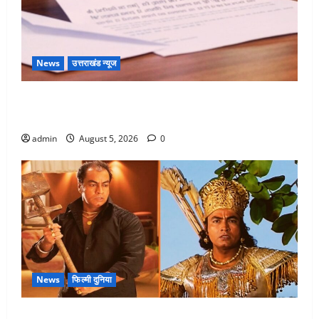
News
उत्तराखंड न्यूज
पिथौरागढ़ पुलिस का बड़ा एक्शन, जंतर-मंतर पर इस्तीफा
लहराने वाला शेर सिंह बर्खास्त
admin
August 5, 2026
0
News
फिल्मी दुनिया
लगान-गजनी फेम एक्टर प्रदीप रावत का निधन, ‘महाभारत’ में