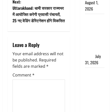
t
Next:
August 1,
Uttarakhand: धामी सरकार राज्यभर
2026
n
में आयोजित करेगी प्रवासी पंचायतें,
संसद परिसर
25 नए वेडिंग डेस्टिनेशन होंगे विकसित
a
में भगवा पहन
पप्पू यादव की
v
नौटंकी, संत
i
समाज ने
Leave a Reply
जताई घोर
g
Your email address will not
आपत्ति
July
be published.
Required
31, 2026
a
fields are marked
*
Haldwani:
t
Comment
*
युवती ने
मुस्लिम युवक
i
पर पहचान
o
छिपाने का
लगाया आरोप,
n
शादी का