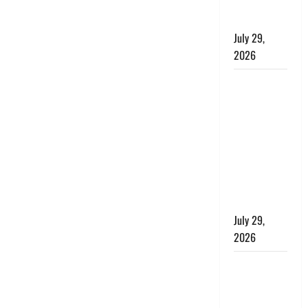
संतुलन भी
रहेगा सुरक्षित’
July 29,
2026
राहुल गांधी के
बयान पर
लोकसभा में
भारी हंगामा,
संसदीय कार्य
मंत्री ने जताई
आपत्ति, बोले-
माफी मांगो
July 29,
2026
Dehradun:
जाखन नदी में
बही 12 साल