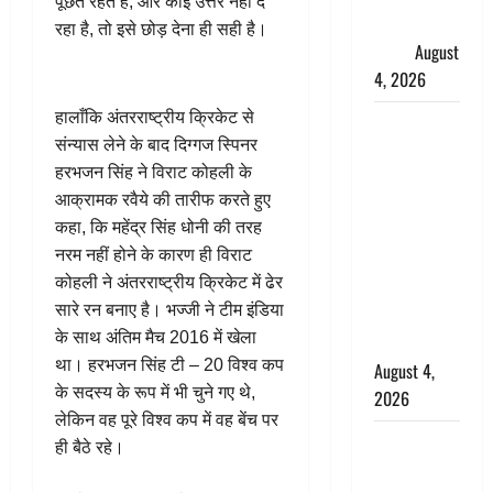
पूछते रहते है, और कोई उत्तर नहीं दे
लगाए संगीन
रहा है, तो इसे छोड़ देना ही सही है।
आरोप
August
4, 2026
हालाँकि अंतरराष्ट्रीय क्रिकेट से
Dehradun :
संन्यास लेने के बाद दिग्गज स्पिनर
अपहरण की
हरभजन सिंह ने विराट कोहली के
घटना का
आक्रामक रवैये की तारीफ करते हुए
खुलासा,
कहा, कि महेंद्र सिंह धोनी की तरह
कलयुगी मां
नरम नहीं होने के कारण ही विराट
निकली 15
कोहली ने अंतरराष्ट्रीय क्रिकेट में ढेर
साल की
सारे रन बनाए है। भज्जी ने टीम इंडिया
नाबालिग बेटी
के साथ अंतिम मैच 2016 में खेला
की सौदेबाज
था। हरभजन सिंह टी – 20 विश्व कप
August 4,
के सदस्य के रूप में भी चुने गए थे,
2026
लेकिन वह पूरे विश्व कप में वह बेंच पर
Haridwar :
ही बैठे रहे।
धर्मनगरी में