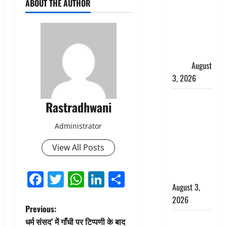
हर-हर महादेव
ABOUT THE AUTHOR
की गूंज,
शिवालयों में
उमड़ा
श्रद्धालुओं का
सैलाब
August
3, 2026
पूर्व MP
Rastradhwani
बृजभूषण शरण
सिंह को बड़ी
Administrator
राहत, कोर्ट ने
View All Posts
यौन उत्पीड़न
मामले में किया
Facebook
Twitter
WhatsApp
LinkedIn
Share
बाइज्जत बरी
August 3,
2026
P
Previous:
जल्द अमीर
धर्म संसद’ में गाँधी पर टिप्पणी के बाद