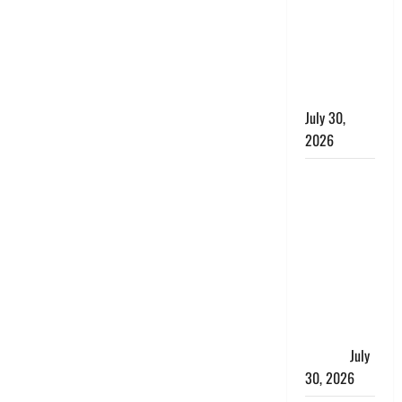
लंबित
शिकायतों के
त्वरित
निस्तारण के
दिए निर्देश
July 30,
2026
करेंसी
व्यवस्था में
बड़ा बदलाव:
भारत सरकार
ने ₹10 और
₹20 के
प्लास्टिक नोट
के ट्रायल को
दी मंजूरी
July
30, 2026