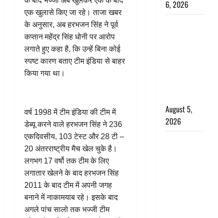
के बाद भज्जी अब खुलकर एक के बाद
6, 2026
एक खुलासे किए जा रहे। ताजा खबर
Uttarakhand
के अनुसार, अब हरभजन सिंह ने पूर्व
: प्रदेश के इन
कप्तान महेंद्र सिंह धोनी पर आरोप
जिलों में
लगाते हुए कहा है, कि उन्हें बिना कोई
बारिश का
स्पष्ट कारण बताए टीम इंडिया से बाहर
अलर्ट, जानें
किया गया था।
कहां-कहां
बरसेंगे मेघ
August 5,
वर्ष 1998 में टीम इंडिया की टीम में
2026
डेब्यू करने वाले हरभजन सिंह ने 236
एकदिवसीय, 103 टेस्ट और 28 टी –
Hindi
20 अंतरराष्ट्रीय मैच खेल चुके है।
Horror
लगभग 17 वर्षो तक टीम के लिए
Story : जंगल
लगातार खेलने के बाद हरभजन सिंह
की प्रेतात्मा
2011 के बाद टीम में अपनी जगह
(The Spirit
बनाने में नाकामयाब रहे। इसके बाद
of the
अगले पांच सालो तक भज्जी टीम
Jungle)