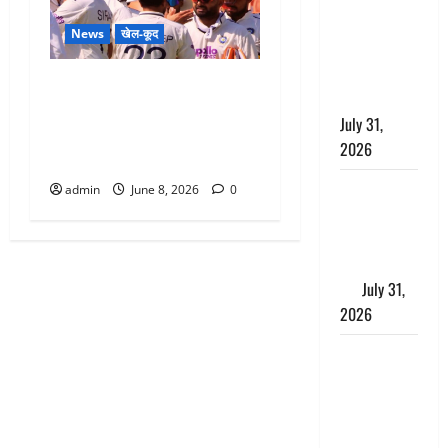
लगाया आरोप,
News
खेल-कूद
शादी का
झांसा देकर
IND vs AFG: भारत ने टेस्ट में
किया दुष्कर्म
दर्ज की सबसे बड़ी जीत,
July 31,
अफगानिस्तान को एक पारी और
2026
300 रनों से दी शिकस्त
Benefits of
admin
June 8, 2026
0
Neem :
आयुर्वेद में नीम
के लाभकारी
गुण
July 31,
2026
CM धामी ने
की
हेल्पलाइन-1905
की समीक्षा,