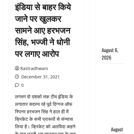
इंडिया से बाहर किये
के छोटे बेटे
की सड़क
जाने पर खुलकर
हादसे में मौत,
सामने आए हरभजन
जेल में बंद भाई
से मिलने जा
सिंह, भज्जी ने धोनी
रहा था
August 6,
पर लगाए आरोप
2026
Rastradhwani
Dehradun:
साइबर ठगों ने
December 31, 2021
बुजुर्ग को
0
लगाया लाखों
लगभग दो दशको तक टीम इंडिया के
का चूना,
लगातार सदस्य रहे पूर्व दिग्गज ऑफ
डिजिटल
स्पिनर हरभजन सिंह ने हाल ही में
अरेस्ट कर
क्रिकेट के सभी प्रारूपों से संन्यास
ठग लिए ₹13
लिया है। क्रिकेट को अलविदा कहने
लाख
August