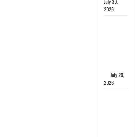
July 30,
2026
Uttarakhand
: राज्य में
मूसलाधार
बारिश का
अलर्ट, इन
जिलों में
जमकर बरसेंगे
मेघ
July 29,
2026
विश्व बाघ
दिवस पर CM
धामी का
संबोधन, कहा-
‘जंगल
सुरक्षित, तो