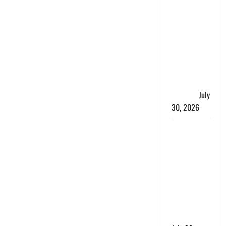
नशा तस्करों
के खिलाफ
चंपावत पुलिस
का एक्शन, ₹1
करोड़ कीमत
की स्मैक
बरामद, 2
गिरफ्तार,
July
30, 2026
रिश्तों का
कत्ल : बिना
हाथ धोये
खाना परोसने
पर हैवान बना
देवर, भाभी का
सिर धड़ से
किया अलग