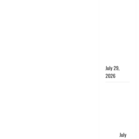
जाखन नदी में
बही 12 साल
की बच्ची,
छुट्टी पर आए
फौजी और
स्थानीय
युवकों ने
बचाई जान
July 29,
2026
चाणक्य नीति
: दूसरों की
बात को
सुनकर कभी
अपने अंदर की
आवाज को मत
खो देना
July