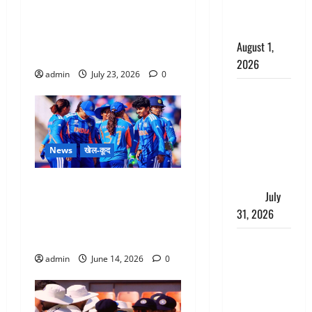
IND vs ZIM : भारत ने जिम्बाब्वे
काला, लगाई
को 7 विकेट से हराया, वैभव
कंडाली
सूर्यवंशी ने 18 गेंदों में ठोका तूफानी
August 1,
पचासा
2026
admin
July 23, 2026
0
संसद परिसर
में भगवा पहन
पप्पू यादव की
नौटंकी, संत
News
खेल-कूद
समाज ने
जताई घोर
INDW vs PAKW : भारत ने
आपत्ति
July
पाकिस्तान को 64 रनों से चटाई
31, 2026
धूल, दीप्ति शर्मा ने रचा इतिहास,
स्मृति मंधाना की तूफानी पारी
Haldwani:
युवती ने
admin
June 14, 2026
0
मुस्लिम युवक
पर पहचान
छिपाने का