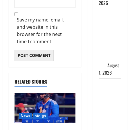
2026
Andhra
Save my name, email,
Pradesh:
and website in this
मौत के बाद
browser for the next
जिंदा हुई
time I comment.
महिला, अंतिम
संस्कार से
पहले लौटी
सांस
August
1, 2026
RELATED STORIES
Nainital:
छेड़छाड़ करने
वालों को
सिखाया
सबक,
News
खेल-कूद
मनचलों का
मुंह किया