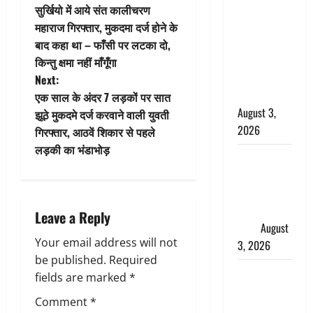
o
बनने की चाह
सुर्खियो में आये संत कालीचरण
में बन गया
महाराज गिरफ्तार, मुकदमा दर्ज होने के
s
चोर, दून
बाद कहा था – फाँसी पर लटका दो,
पुलिस ने 11
t
किन्तु क्षमा नहीं माँगूँगा
दोपहिया वाहन
Next:
n
बरामद किए
एक साल के अंदर 7 लड़कों पर सात
August 3,
झूठे मुकदमे दर्ज करवाने वाली युवती
a
2026
गिरफ्तार, आठवें शिकार से पहले
v
लड़की का भंडाभोड़
हिन्दू सनातन
संस्कृति में
i
शिखा बंधन
g
का वैज्ञानिक
Leave a Reply
महत्व
August
a
Your email address will not
3, 2026
be published.
Required
t
Haridwar :
fields are marked
*
सनातन के
i
Comment
*
अपमान पर