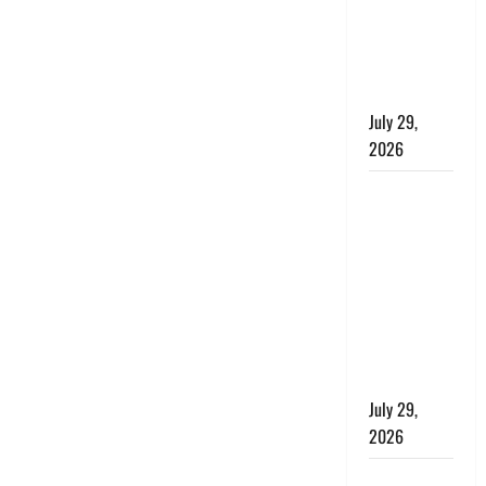
बाघ और
प्रकृति का
संतुलन भी
रहेगा सुरक्षित’
July 29,
2026
राहुल गांधी के
बयान पर
लोकसभा में
भारी हंगामा,
संसदीय कार्य
मंत्री ने जताई
आपत्ति, बोले-
माफी मांगो
July 29,
2026
Dehradun: