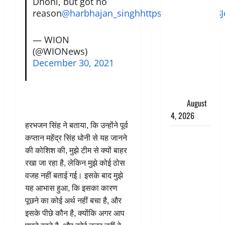
Dhoni, but got no
तमिलनाडु में
reason
@harbhajan_singh
https://t.co/FnReE8J
डबल मीनिंग
कमेंट को
— WION
लेकर बवाल,
(@WIONews)
उदयनिधि
December 30, 2021
स्टालिन को
पुलिस ने
हिरासत में
लिया
August
4, 2026
हरभजन सिंह ने बताया, कि उन्होंने पूर्व
‘अभिजीत
कप्तान महेंद्र सिंह धोनी से यह जानने
दिपके को
की कोशिश की, मुझे टीम से क्यों बाहर
तुरंत करो
रखा जा रहा है, लेकिन मुझे कोई ठोस
गिरफ्तार’,
वजह नहीं बताई गई। इसके बाद मुझे
सोशल
यह आभास हुआ, कि इसका कारण
मीडिया
पूछने का कोई अर्थ नहीं बचा है, और
इन्फ्लुएंसर
इसके पीछे कौन है, क्योंकि अगर आप
फैजान ने