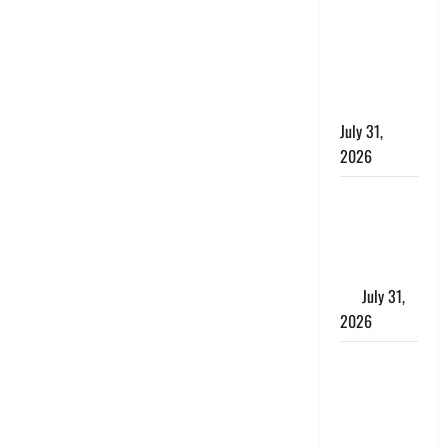
छिपाने का
लगाया आरोप,
शादी का
झांसा देकर
किया दुष्कर्म
July 31,
2026
Benefits of
Neem :
आयुर्वेद में नीम
के लाभकारी
गुण
July 31,
2026
CM धामी ने
की
हेल्पलाइन-1905
की समीक्षा,