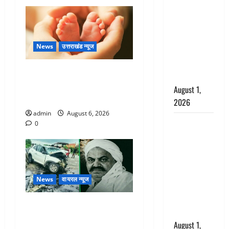
अपमान पर
भड़के CM
धामी, बोले-
‘पप्पू’ गैंग ने
News
उत्तराखंड न्यूज
भगवाधारियों
का उड़ाया
Chamoli : उफनते गधेरे के पास
मजाक’
नवजात को छोड़ा, रोने की आवाज
August 1,
सुन ग्रामीणों ने बचाई जान
2026
admin
August 6, 2026
Dehradun :
0
सृष्टि कंडारी
मौत मामले में
बड़ा एक्शन,
दून पुलिस ने
News
वायरल न्यूज
पति और ननद
को किया
अतीक अहमद के छोटे बेटे की
गिरफ्तार
सड़क हादसे में मौत, जेल में बंद
August 1,