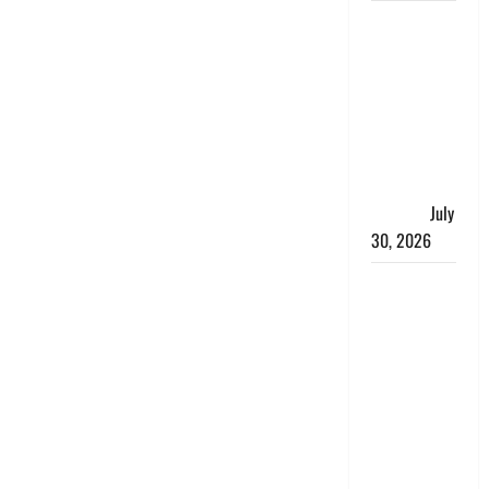
नशा तस्करों
के खिलाफ
चंपावत पुलिस
का एक्शन, ₹1
करोड़ कीमत
की स्मैक
बरामद, 2
गिरफ्तार,
July
30, 2026
रिश्तों का
कत्ल : बिना
हाथ धोये
खाना परोसने
पर हैवान बना
देवर, भाभी का
सिर धड़ से
किया अलग