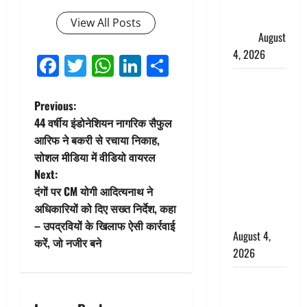
फैजान ने
लगाए संगीन
View All Posts
आरोप
August
4, 2026
Facebook
Twitter
WhatsApp
LinkedIn
Share
Dehradun :
अपहरण की
P
Previous:
घटना का
44 वर्षीय इंडोनेशियन नागरिक सैफुल
o
खुलासा,
आरिफ ने बकरी से रचाया निकाह,
कलयुगी मां
सोशल मीडिया में वीडियो वायरल
s
निकली 15
Next:
साल की
t
दंगों पर CM योगी आदित्यनाथ ने
नाबालिग बेटी
अधिकारियों को दिए सख्त निर्देश, कहा
n
की सौदेबाज
– उपद्रवियों के खिलाफ ऐसी कार्रवाई
August 4,
करें, जो नजीर बने
a
2026
v
Haridwar :
धर्मनगरी में