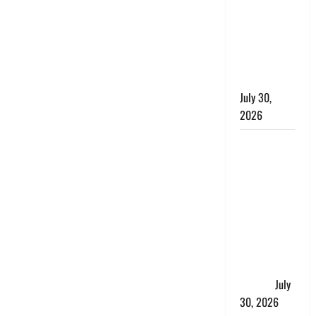
लंबित
शिकायतों के
त्वरित
निस्तारण के
दिए निर्देश
July 30,
2026
करेंसी
व्यवस्था में
बड़ा बदलाव:
भारत सरकार
ने ₹10 और
₹20 के
प्लास्टिक नोट
के ट्रायल को
दी मंजूरी
July
30, 2026