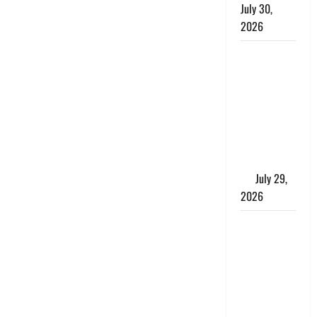
July 30,
2026
Uttarakhand
: राज्य में
मूसलाधार
बारिश का
अलर्ट, इन
जिलों में
जमकर बरसेंगे
मेघ
July 29,
2026
विश्व बाघ
दिवस पर CM
धामी का
संबोधन, कहा-
‘जंगल
सुरक्षित, तो