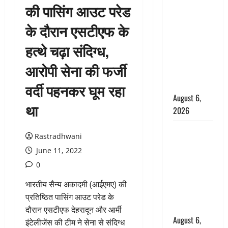
की पासिंग आउट परेड
उफनते गधेरे
के पास
के दौरान एसटीएफ के
नवजात को
हत्थे चढ़ा संदिग्ध,
छोड़ा, रोने की
आवाज सुन
आरोपी सेना की फर्जी
ग्रामीणों ने
बचाई जान
वर्दी पहनकर घूम रहा
August 6,
था
2026
अतीक अहमद
Rastradhwani
के छोटे बेटे
June 11, 2022
की सड़क
0
हादसे में मौत,
जेल में बंद भाई
भारतीय सैन्य अकादमी (आईएमए) की
से मिलने जा
प्रतिष्ठित पासिंग आउट परेड के
रहा था
दौरान एसटीएफ देहरादून और आर्मी
August 6,
इंटेलीजेंस की टीम ने सेना से संदिग्ध