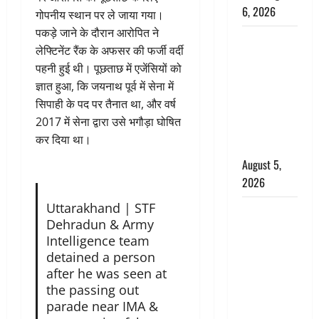
6, 2026
गोपनीय स्थान पर ले जाया गया।
पकड़े जाने के दौरान आरोपित ने
Uttarakhand
लेफ्टिनेंट रैंक के अफसर की फर्जी वर्दी
: प्रदेश के इन
पहनी हुई थी। पूछताछ में एजेंसियों को
जिलों में
ज्ञात हुआ, कि जयनाथ पूर्व में सेना में
बारिश का
सिपाही के पद पर तैनात था, और वर्ष
अलर्ट, जानें
2017 में सेना द्वारा उसे भगौड़ा घोषित
कहां-कहां
कर दिया था।
बरसेंगे मेघ
August 5,
2026
Uttarakhand | STF
Hindi
Dehradun & Army
Horror
Intelligence team
Story : जंगल
detained a person
की प्रेतात्मा
after he was seen at
(The Spirit
the passing out
of the
parade near IMA &
Jungle)