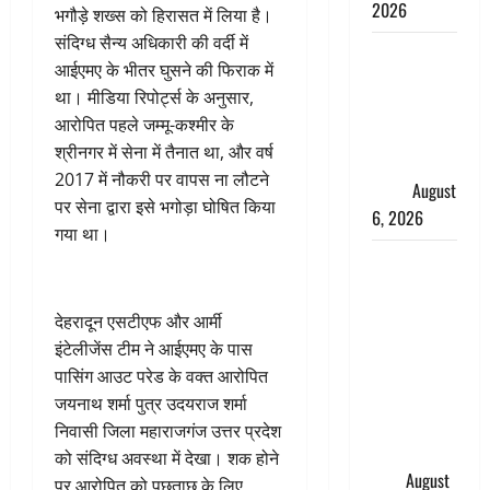
2026
भगौड़े शख्स को हिरासत में लिया है।
संदिग्ध सैन्य अधिकारी की वर्दी में
Monsoon
आईएमए के भीतर घुसने की फिराक में
Special :
था। मीडिया रिपोर्ट्स के अनुसार,
मानसून के
आरोपित पहले जम्मू-कश्मीर के
महीने में रखे
श्रीनगर में सेना में तैनात था, और वर्ष
सेहत का
2017 में नौकरी पर वापस ना लौटने
ख्याल
August
पर सेना द्वारा इसे भगोड़ा घोषित किया
6, 2026
गया था।
Dehradun:
साइबर ठगों ने
बुजुर्ग को
देहरादून एसटीएफ और आर्मी
लगाया लाखों
इंटेलीजेंस टीम ने आईएमए के पास
का चूना,
पासिंग आउट परेड के वक्त आरोपित
डिजिटल
जयनाथ शर्मा पुत्र उदयराज शर्मा
अरेस्ट कर
निवासी जिला महाराजगंज उत्तर प्रदेश
ठग लिए ₹13
को संदिग्ध अवस्था में देखा। शक होने
लाख
August
पर आरोपित को पूछताछ के लिए