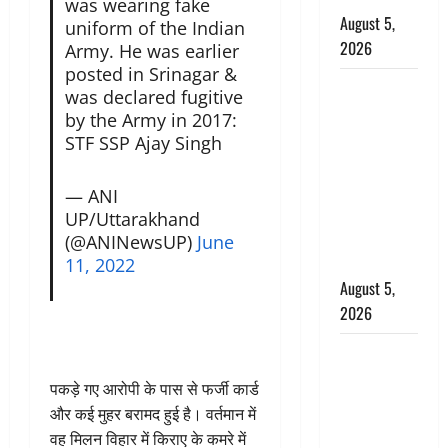
was wearing fake
August 5,
uniform of the Indian
2026
Army. He was earlier
posted in Srinagar &
पिथौरागढ़
was declared fugitive
पुलिस का
by the Army in 2017:
बड़ा एक्शन,
STF SSP Ajay Singh
जंतर-मंतर पर
इस्तीफा
— ANI
लहराने वाला
UP/Uttarakhand
शेर सिंह
(@ANINewsUP)
June
बर्खास्त
11, 2022
August 5,
2026
लगान-गजनी
फेम एक्टर
पकड़े गए आरोपी के पास से फर्जी कार्ड
प्रदीप रावत
और कई मुहर बरामद हुई है। वर्तमान में
का निधन,
वह मिलन विहार में किराए के कमरे में