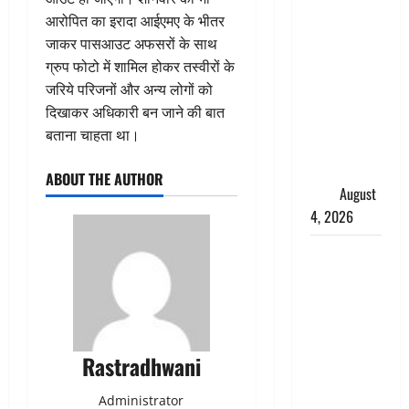
तमिलनाडु में
आरोपित का इरादा आईएमए के भीतर
डबल मीनिंग
जाकर पासआउट अफसरों के साथ
कमेंट को
ग्रुप फोटो में शामिल होकर तस्वीरों के
लेकर बवाल,
जरिये परिजनों और अन्य लोगों को
उदयनिधि
दिखाकर अधिकारी बन जाने की बात
स्टालिन को
बताना चाहता था।
पुलिस ने
हिरासत में
ABOUT THE AUTHOR
लिया
August
4, 2026
‘अभिजीत
दिपके को
तुरंत करो
गिरफ्तार’,
सोशल
Rastradhwani
मीडिया
इन्फ्लुएंसर
Administrator