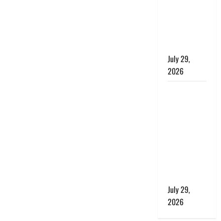
बाघ और
प्रकृति का
संतुलन भी
रहेगा सुरक्षित’
July 29,
2026
राहुल गांधी के
बयान पर
लोकसभा में
भारी हंगामा,
संसदीय कार्य
मंत्री ने जताई
आपत्ति, बोले-
माफी मांगो
July 29,
2026