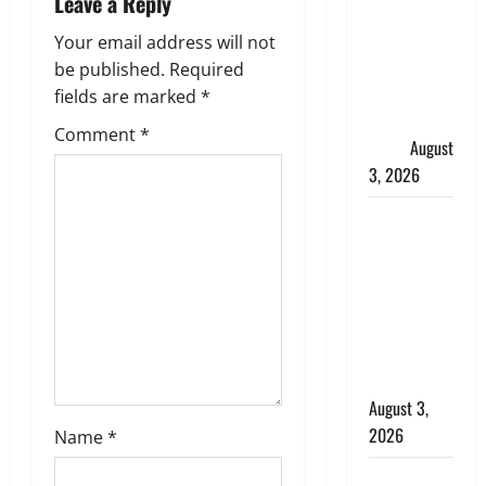
i
Leave a Reply
हर-हर महादेव
की गूंज,
g
Your email address will not
शिवालयों में
be published.
Required
a
उमड़ा
fields are marked
*
श्रद्धालुओं का
t
Comment
*
सैलाब
August
3, 2026
i
पूर्व MP
o
बृजभूषण शरण
n
सिंह को बड़ी
राहत, कोर्ट ने
यौन उत्पीड़न
मामले में किया
बाइज्जत बरी
August 3,
2026
Name
*
जल्द अमीर