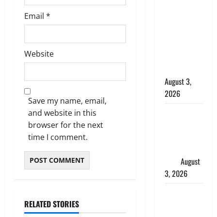
बनने की चाह
Email
*
में बन गया
चोर, दून
पुलिस ने 11
Website
दोपहिया वाहन
बरामद किए
August 3,
2026
Save my name, email,
हिन्दू सनातन
and website in this
संस्कृति में
browser for the next
शिखा बंधन
time I comment.
का वैज्ञानिक
महत्व
August
3, 2026
Haridwar :
RELATED STORIES
सनातन के