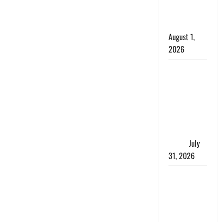
काला, लगाई
कंडाली
August 1,
2026
संसद परिसर
में भगवा पहन
पप्पू यादव की
नौटंकी, संत
समाज ने
जताई घोर
आपत्ति
July
31, 2026
Haldwani:
युवती ने
मुस्लिम युवक
पर पहचान