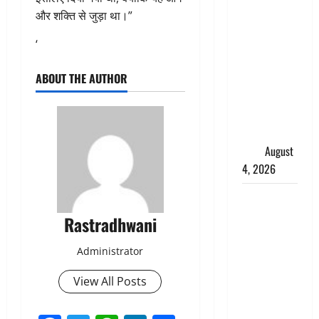
तमिलनाडु में
और शक्ति से जुड़ा था।”
डबल मीनिंग
कमेंट को
‘
लेकर बवाल,
ABOUT THE AUTHOR
उदयनिधि
स्टालिन को
पुलिस ने
हिरासत में
लिया
August
4, 2026
‘अभिजीत
दिपके को
Rastradhwani
तुरंत करो
गिरफ्तार’,
Administrator
सोशल
View All Posts
मीडिया
इन्फ्लुएंसर