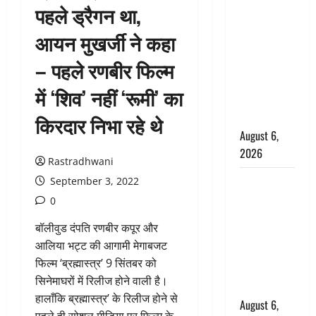
पहले ड्रैगन था,
उफनते गधेरे
के पास
आयन मुखर्जी ने कहा
नवजात को
– पहले रणबीर फिल्म
छोड़ा, रोने की
आवाज सुन
में ‘शिव’ नहीं ‘रूमी’ का
ग्रामीणों ने
बचाई जान
किरदार निभा रहे थे
August 6,
2026
Rastradhwani
अतीक अहमद
September 3, 2022
के छोटे बेटे
0
की सड़क
बॉलीवुड दंपति रणबीर कपूर और
हादसे में मौत,
आलिया भट्ट की आगामी मेगाबजट
जेल में बंद भाई
फिल्म ‘ब्रह्मास्त्र’ 9 सिंतबर को
से मिलने जा
सिनेमाघरों में रिलीज होने वाली है।
रहा था
हालाँकि ब्रह्मास्त्र’ के रिलीज होने से
August 6,