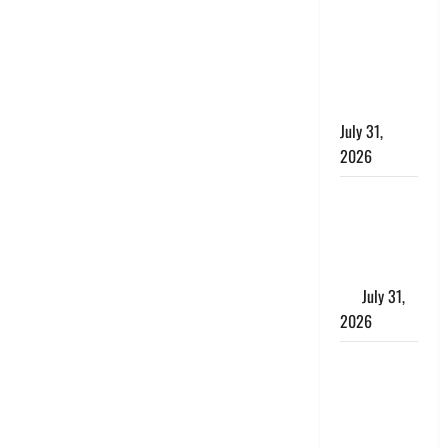
छिपाने का
लगाया आरोप,
शादी का
झांसा देकर
किया दुष्कर्म
July 31,
2026
Benefits of
Neem :
आयुर्वेद में नीम
के लाभकारी
गुण
July 31,
2026
CM धामी ने
की
हेल्पलाइन-1905
की समीक्षा,