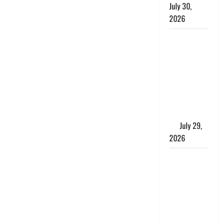
July 30,
2026
Uttarakhand
: राज्य में
मूसलाधार
बारिश का
अलर्ट, इन
जिलों में
जमकर बरसेंगे
मेघ
July 29,
2026
विश्व बाघ
दिवस पर CM
धामी का
संबोधन, कहा-
‘जंगल
सुरक्षित, तो