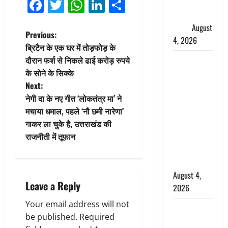
Facebook
Twitter
WhatsApp
LinkedIn
Share
फैजान ने
लगाए संगीन
आरोप
August
P
Previous:
4, 2026
ब्रिटैन के एक घर में तोड़फोड़ के
o
दौरान फर्श से निकले ढाई करोड़ रुपये
Dehradun :
के सोने के सिक्के
अपहरण की
s
Next:
घटना का
t
नेगी दा के नए गीत ‘लोकतंत्र मा’ ने
खुलासा,
मचाया धमाल, पहले ‘नौ छमी नारेणा’
कलयुगी मां
n
गाकर ला चुके है, उत्तराखंड की
निकली 15
राजनीती में तूफान
साल की
a
नाबालिग बेटी
v
की सौदेबाज
August 4,
i
Leave a Reply
2026
g
Your email address will not
Haridwar :
be published.
Required
धर्मनगरी में