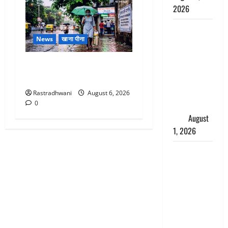
2026
Andhra
News
खाना पीना
Pradesh:
मौत के बाद
Monsoon Special : मानसून के
जिंदा हुई
महीने में रखे सेहत का ख्याल
महिला, अंतिम
संस्कार से
Rastradhwani
August 6, 2026
0
पहले लौटी
सांस
August
1, 2026
Nainital:
छेड़छाड़ करने
वालों को
सिखाया
सबक,
मनचलों का
मुंह किया