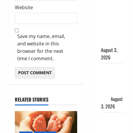
बनने की चाह
Website
में बन गया
चोर, दून
पुलिस ने 11
दोपहिया वाहन
Save my name, email,
बरामद किए
and website in this
August 3,
browser for the next
2026
time I comment.
हिन्दू सनातन
संस्कृति में
शिखा बंधन
का वैज्ञानिक
महत्व
August
RELATED STORIES
3, 2026
Haridwar :
सनातन के