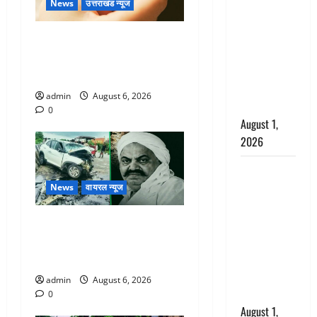
अपमान पर
News
उत्तराखंड न्यूज
भड़के CM
धामी, बोले-
Chamoli : उफनते गधेरे के पास
‘पप्पू’ गैंग ने
नवजात को छोड़ा, रोने की आवाज
भगवाधारियों
सुन ग्रामीणों ने बचाई जान
का उड़ाया
admin
August 6, 2026
मजाक’
0
August 1,
2026
Dehradun :
सृष्टि कंडारी
News
वायरल न्यूज
मौत मामले में
बड़ा एक्शन,
अतीक अहमद के छोटे बेटे की
दून पुलिस ने
सड़क हादसे में मौत, जेल में बंद
पति और ननद
भाई से मिलने जा रहा था
को किया
admin
August 6, 2026
गिरफ्तार
0
August 1,