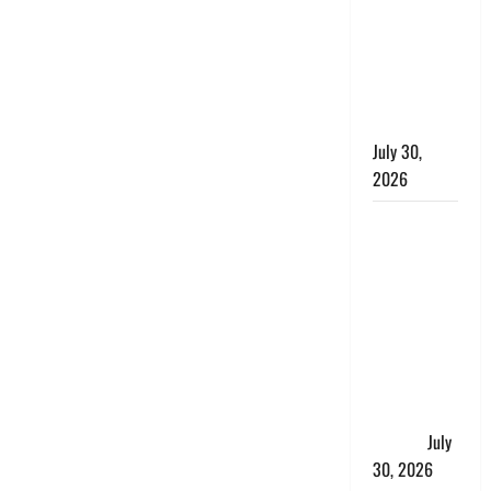
लंबित
शिकायतों के
त्वरित
निस्तारण के
दिए निर्देश
July 30,
2026
करेंसी
व्यवस्था में
बड़ा बदलाव:
भारत सरकार
ने ₹10 और
₹20 के
प्लास्टिक नोट
के ट्रायल को
दी मंजूरी
July
30, 2026