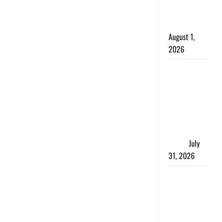
काला, लगाई
कंडाली
August 1,
2026
संसद परिसर
में भगवा पहन
पप्पू यादव की
नौटंकी, संत
समाज ने
जताई घोर
आपत्ति
July
31, 2026
Haldwani:
युवती ने
मुस्लिम युवक
पर पहचान