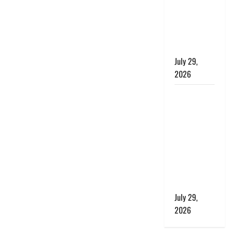
बाघ और
प्रकृति का
संतुलन भी
रहेगा सुरक्षित’
July 29,
2026
राहुल गांधी के
बयान पर
लोकसभा में
भारी हंगामा,
संसदीय कार्य
मंत्री ने जताई
आपत्ति, बोले-
माफी मांगो
July 29,
2026