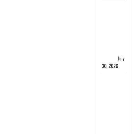
नशा तस्करों
के खिलाफ
चंपावत पुलिस
का एक्शन, ₹1
करोड़ कीमत
की स्मैक
बरामद, 2
गिरफ्तार,
July
30, 2026
रिश्तों का
कत्ल : बिना
हाथ धोये
खाना परोसने
पर हैवान बना
देवर, भाभी का
सिर धड़ से
किया अलग