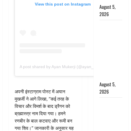
View this post on Instagram
August 5,
2026
पिथौरागढ़
पुलिस का
बड़ा एक्शन,
जंतर-मंतर पर
इस्तीफा
लहराने वाला
A post shared by Ayan Mukerji (@ayan_mukerji)
शेर सिंह
बर्खास्त
August 5,
2026
अपनी इंस्टाग्राम पोस्ट में अयान
मुखर्जी ने आगे लिखा, “कई तरह के
लगान-गजनी
विचार और विमर्श के बाद ड्रैगन को
फेम एक्टर
ब्रह्मास्त्र नाम दिया गया। हमने
प्रदीप रावत
रणबीर के बाल कटवाए और रूमी बन
का निधन,
गया शिव।” जानकारी के अनुसार यह