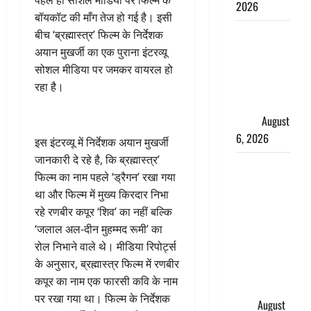
पहले ही सोशल मीडिया पर फिल्म के
2026
बॉयकॉट की माँग तेज हो गई है। इसी
Monsoon
बीच ‘ब्रह्मास्त्र’ फिल्म के निर्देशक
Special :
अयान मुखर्जी का एक पुराना इंटरव्यू
मानसून के
सोशल मीडिया पर जमकर वायरल हो
महीने में रखे
रहा है।
सेहत का
ख्याल
August
6, 2026
इस इंटरव्यू में निर्देशक अयान मुखर्जी
जानकारी दे रहे है, कि ब्रह्मास्त्र’
Dehradun:
फिल्म का नाम पहले ‘ड्रैगन’ रखा गया
साइबर ठगों ने
था और फिल्म में मुख्य किरदार निभा
बुजुर्ग को
रहे रणबीर कपूर ‘शिव’ का नहीं बल्कि
लगाया लाखों
‘जलाल अल-दीन मुहम्मद रूमी’ का
का चूना,
रोल निभाने वाले थे। मीडिया रिपोर्ट्स
डिजिटल
के अनुसार, ब्रह्मास्त्र फिल्म में रणबीर
अरेस्ट कर
कपूर का नाम एक फारसी कवि के नाम
ठग लिए ₹13
पर रखा गया था। फिल्म के निर्देशक
लाख
August