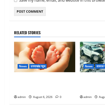
Save my name, email, and website in this browse
RELATED STORIES
News
उत्तराखंड न्यूज
News
वायरल न
Chamoli : उफनते गधेरे के पास नवजात
अतीक अहमद के छ
को छोड़ा, रोने की आवाज सुन ग्रामीणों ने
में मौत, जेल में 
बचाई जान
था
admin
August 6, 2026
0
admin
Augu