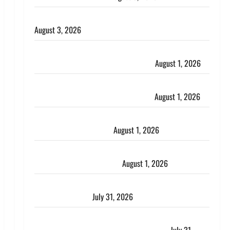
हिन्दू सनातन संस्कृति में शिखा बंधन का वैज्ञानिक महत्व
August 3, 2026
Haridwar : सनातन के अपमान पर भड़के CM धामी, बोले-
‘पप्पू’ गैंग ने भगवाधारियों का उड़ाया मजाक’
August 1, 2026
Dehradun : सृष्टि कंडारी मौत मामले में बड़ा एक्शन, दून
पुलिस ने पति और ननद को किया गिरफ्तार
August 1, 2026
Andhra Pradesh: मौत के बाद जिंदा हुई महिला, अंतिम
संस्कार से पहले लौटी सांस
August 1, 2026
Nainital: छेड़छाड़ करने वालों को सिखाया सबक, मनचलों का
मुंह किया काला, लगाई कंडाली
August 1, 2026
संसद परिसर में भगवा पहन पप्पू यादव की नौटंकी, संत समाज
ने जताई घोर आपत्ति
July 31, 2026
Haldwani: युवती ने मुस्लिम युवक पर पहचान छिपाने का