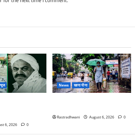
r for the next time I comment.
्यूज
News
खाना पीना
ोटे बेटे की सड़क हादसे
Monsoon Special : मानसून के महीने में
बंद भाई से मिलने जा रहा
रखे सेहत का ख्याल
Rastradhwani
August 6, 2026
0
st 6, 2026
0