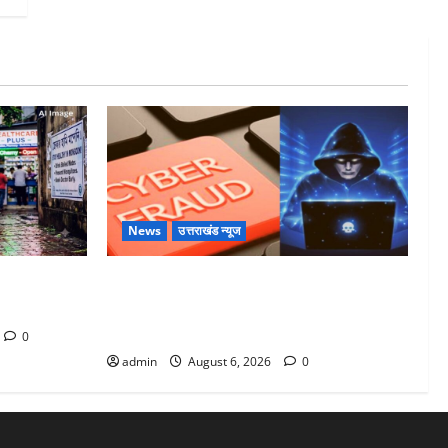
News
उत्तराखंड न्यूज
ने में रखे
Dehradun: साइबर ठगों ने बुजुर्ग को लगाया
लाखों का चूना, डिजिटल अरेस्ट कर ठग लिए
₹13 लाख
0
admin
August 6, 2026
0