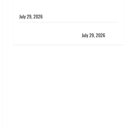
विश्व बाघ दिवस पर CM धामी का संबोधन, कहा- ‘जंगल
सुरक्षित, तो बाघ और प्रकृति का संतुलन भी रहेगा सुरक्षित’
July 29, 2026
राहुल गांधी के बयान पर लोकसभा में भारी हंगामा, संसदीय कार्य
मंत्री ने जताई आपत्ति, बोले- माफी मांगो
July 29, 2026