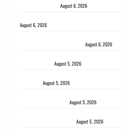
भाई से मिलने जा रहा था
August 6, 2026
Monsoon Special : मानसून के महीने में रखे सेहत का ख्याल
August 6, 2026
Dehradun: साइबर ठगों ने बुजुर्ग को लगाया लाखों का चूना,
डिजिटल अरेस्ट कर ठग लिए ₹13 लाख
August 6, 2026
Uttarakhand : प्रदेश के इन जिलों में बारिश का अलर्ट, जानें
कहां-कहां बरसेंगे मेघ
August 5, 2026
Hindi Horror Story : जंगल की प्रेतात्मा (The Spirit of
the Jungle)
August 5, 2026
पिथौरागढ़ पुलिस का बड़ा एक्शन, जंतर-मंतर पर इस्तीफा
लहराने वाला शेर सिंह बर्खास्त
August 5, 2026
लगान-गजनी फेम एक्टर प्रदीप रावत का निधन, ‘महाभारत’ में
निभाया था अश्वत्थामा का किरदार
August 5, 2026