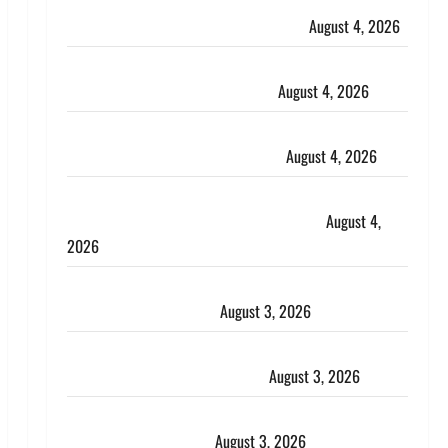
Haridwar : CM धामी ने चरण धोकर किया कांवड़ियों का
स्वागत, शिवभक्तों पर हेलीकाॅप्टर से पुष्पवर्षा
August 4, 2026
तमिलनाडु में डबल मीनिंग कमेंट को लेकर बवाल, उदयनिधि
स्टालिन को पुलिस ने हिरासत में लिया
August 4, 2026
‘अभिजीत दिपके को तुरंत करो गिरफ्तार’, सोशल मीडिया
इन्फ्लुएंसर फैजान ने लगाए संगीन आरोप
August 4, 2026
Dehradun : अपहरण की घटना का खुलासा, कलयुगी मां
निकली 15 साल की नाबालिग बेटी की सौदेबाज
August 4,
2026
Haridwar : धर्मनगरी में हर-हर महादेव की गूंज, शिवालयों में
उमड़ा श्रद्धालुओं का सैलाब
August 3, 2026
पूर्व MP बृजभूषण शरण सिंह को बड़ी राहत, कोर्ट ने यौन
उत्पीड़न मामले में किया बाइज्जत बरी
August 3, 2026
जल्द अमीर बनने की चाह में बन गया चोर, दून पुलिस ने 11
दोपहिया वाहन बरामद किए
August 3, 2026