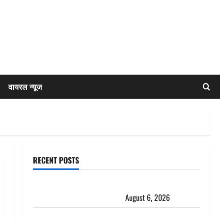
वायरल न्यूज
RECENT POSTS
Chamoli : उफनते गधेरे के पास नवजात को छोड़ा, रोने की
आवाज सुन ग्रामीणों ने बचाई जान
August 6, 2026
अतीक अहमद के छोटे बेटे की सड़क हादसे में मौत, जेल में बंद