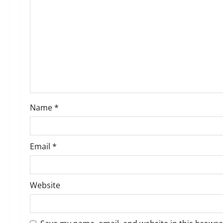
a
t
i
o
n
Name
*
Email
*
Website