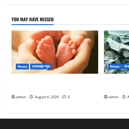
YOU MAY HAVE MISSED
News
उत्तराखंड न्यूज
News
वाय
Chamoli : उफनते गधेरे के पास नवजात को
अतीक अहमद के
छोड़ा, रोने की आवाज सुन ग्रामीणों ने बचाई जान
मौत, जेल में 
admin
August 6, 2026
0
admin
A