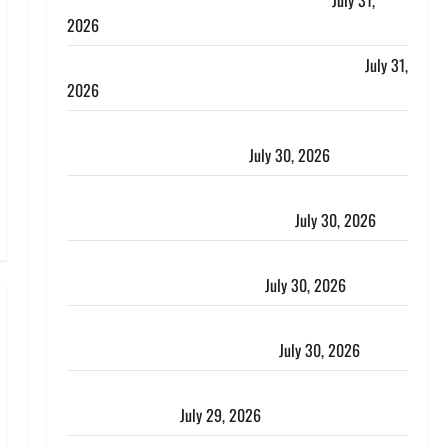
लगाया आरोप, शादी का झांसा देकर किया दुष्कर्म
July 31,
2026
Benefits of Neem : आयुर्वेद में नीम के लाभकारी गुण
July 31,
2026
CM धामी ने की हेल्पलाइन-1905 की समीक्षा, लंबित शिकायतों
के त्वरित निस्तारण के दिए निर्देश
July 30, 2026
करेंसी व्यवस्था में बड़ा बदलाव: भारत सरकार ने ₹10 और ₹20
के प्लास्टिक नोट के ट्रायल को दी मंजूरी
July 30, 2026
नशा तस्करों के खिलाफ चंपावत पुलिस का एक्शन, ₹1 करोड़
कीमत की स्मैक बरामद, 2 गिरफ्तार,
July 30, 2026
रिश्तों का कत्ल : बिना हाथ धोये खाना परोसने पर हैवान बना
देवर, भाभी का सिर धड़ से किया अलग
July 30, 2026
Uttarakhand : राज्य में मूसलाधार बारिश का अलर्ट, इन जिलों
में जमकर बरसेंगे मेघ
July 29, 2026