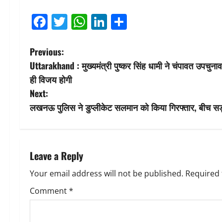
Facebook
Twitter
WhatsApp
LinkedIn
Share
P
Previous:
Uttarakhand : मुख्यमंत्री पुष्कर सिंह धामी ने चंपावत उपचुना
o
ही विजय होगी
s
Next:
लखनऊ पुलिस ने डुप्लीकेट सलमान को किया गिरफ्तार, बीच 
t
n
a
Leave a Reply
v
Your email address will not be published.
Required 
Comment
*
i
g