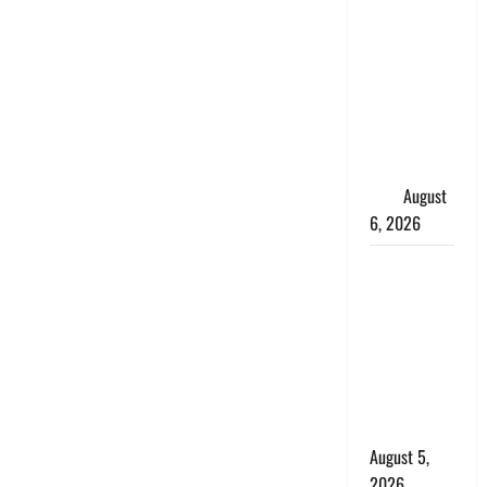
साइबर ठगों ने
बुजुर्ग को
लगाया लाखों
का चूना,
डिजिटल
अरेस्ट कर
ठग लिए ₹13
लाख
August
6, 2026
Uttarakhand
: प्रदेश के इन
जिलों में
बारिश का
अलर्ट, जानें
कहां-कहां
बरसेंगे मेघ
August 5,
2026