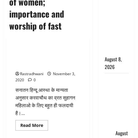
of women;
सड़ती रही
importance and
लाश, बंद
कमरे से मिला
worship of fast
कंकाल, बेटी,
रिश्तेदार और
धर्म-कर्म
पड़ोसी सब
बेखबर
karwa chauth 2020 : हिन्दू सुहागन
नारी शक्ति का प्रतीक करवा चौथ
August 8,
व्रत की महत्तता एवं पूजन सामग्री
2026
Rastradhwani
November 3,
देहरादून में
2020
0
भाजपा की
सनातन हिन्दू आस्था के मान्यता
बड़ी बैठक,
अनुसार करवाचौथ का व्रत सुहागन
मुख्यमंत्री
महिलाओ के लिए बहुत ही फलदायी
धामी ने
है।...
कार्यकर्ताओं
से किया
Read
Read More
more
संवाद
August
about
karwa