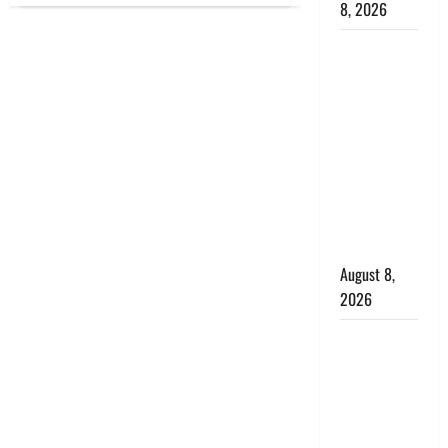
8, 2026
chauth
2020
:
Dehradun :
हिन्दू
सुहागन
वंशिका बंसल
नारी
हत्याकांड में
शक्ति
का
दोषी को
प्रतीक
करवा
आजीवन
चौथ
व्रत
कारावास, 25
की
महत्तता
हजार का
एवं
अर्थदंड भी
पूजन
सामग्री
लगाया
August 8,
2026
भारत ने किया
अग्नि-4
बैलिस्टिक
मिसाइल का
सफल