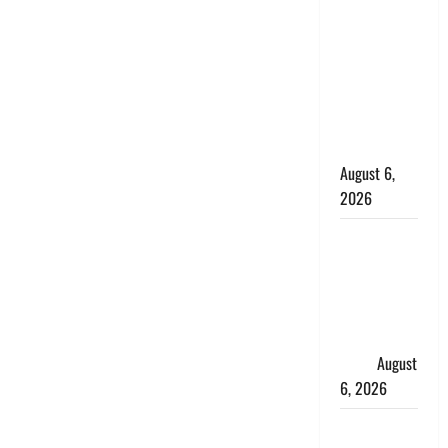
के छोटे बेटे
की सड़क
हादसे में मौत,
जेल में बंद भाई
से मिलने जा
रहा था
August 6,
2026
Monsoon
Special :
मानसून के
महीने में रखे
सेहत का
ख्याल
August
6, 2026
Dehradun: