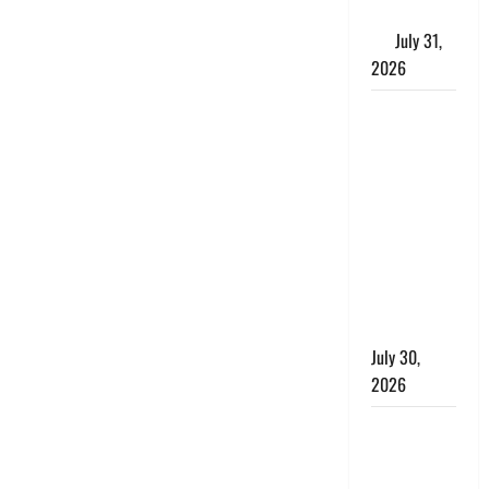
के लाभकारी
गुण
July 31,
2026
CM धामी ने
की
हेल्पलाइन-1905
की समीक्षा,
लंबित
शिकायतों के
त्वरित
निस्तारण के
दिए निर्देश
July 30,
2026
करेंसी
व्यवस्था में
बड़ा बदलाव: