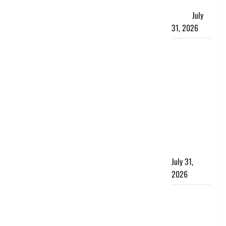
जताई घोर
आपत्ति
July
31, 2026
Haldwani:
युवती ने
मुस्लिम युवक
पर पहचान
छिपाने का
लगाया आरोप,
शादी का
झांसा देकर
किया दुष्कर्म
July 31,
2026
Benefits of
Neem :
आयुर्वेद में नीम