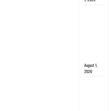
Nainital:
छेड़छाड़ करने
वालों को
सिखाया
सबक,
मनचलों का
मुंह किया
काला, लगाई
कंडाली
August 1,
2026
संसद परिसर
में भगवा पहन
पप्पू यादव की
नौटंकी, संत
समाज ने