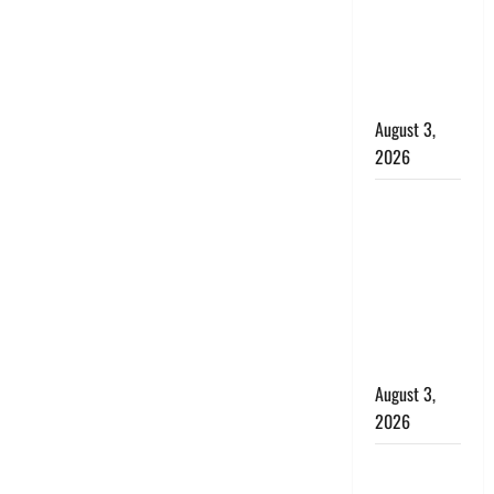
राहत, कोर्ट ने
यौन उत्पीड़न
मामले में किया
बाइज्जत बरी
August 3,
2026
जल्द अमीर
बनने की चाह
में बन गया
चोर, दून
पुलिस ने 11
दोपहिया वाहन
बरामद किए
August 3,
2026
हिन्दू सनातन
संस्कृति में