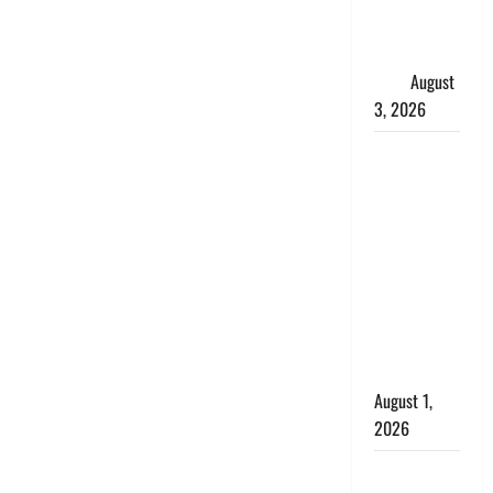
शिखा बंधन
का वैज्ञानिक
महत्व
August
3, 2026
Haridwar :
सनातन के
अपमान पर
भड़के CM
धामी, बोले-
‘पप्पू’ गैंग ने
भगवाधारियों
का उड़ाया
मजाक’
August 1,
2026
Dehradun :