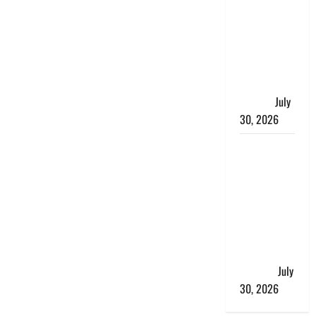
भारत सरकार
ने ₹10 और
₹20 के
प्लास्टिक नोट
के ट्रायल को
दी मंजूरी
July
30, 2026
नशा तस्करों
के खिलाफ
चंपावत पुलिस
का एक्शन, ₹1
करोड़ कीमत
की स्मैक
बरामद, 2
गिरफ्तार,
July
30, 2026