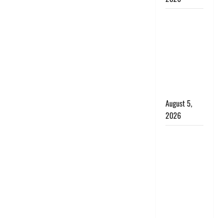
Hindi
Horror
Story : जंगल
की प्रेतात्मा
(The Spirit
of the
Jungle)
August 5,
2026
पिथौरागढ़
पुलिस का
बड़ा एक्शन,
जंतर-मंतर पर
इस्तीफा
लहराने वाला
शेर सिंह