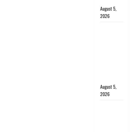
बर्खास्त
August 5,
2026
लगान-गजनी
फेम एक्टर
प्रदीप रावत
का निधन,
‘महाभारत’ में
निभाया था
अश्वत्थामा का
किरदार
August 5,
2026
Haridwar :
CM धामी ने
चरण धोकर
किया