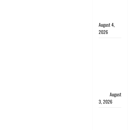
साल की
नाबालिग बेटी
की सौदेबाज
August 4,
2026
Haridwar :
धर्मनगरी में
हर-हर महादेव
की गूंज,
शिवालयों में
उमड़ा
श्रद्धालुओं का
सैलाब
August
3, 2026
पूर्व MP
बृजभूषण शरण
सिंह को बड़ी