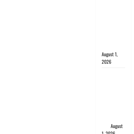
सृष्टि कंडारी
मौत मामले में
बड़ा एक्शन,
दून पुलिस ने
पति और ननद
को किया
गिरफ्तार
August 1,
2026
Andhra
Pradesh:
मौत के बाद
जिंदा हुई
महिला, अंतिम
संस्कार से
पहले लौटी
सांस
August
1, 2026