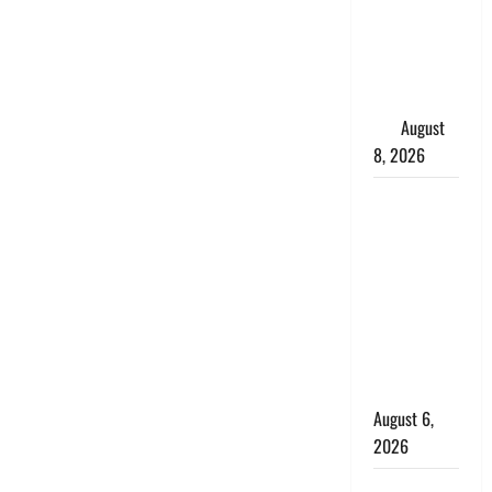
परीक्षण,
4000 किमी
दूर बैठे दुश्मनों
की अब खैर
नहीं
August
8, 2026
Chamoli :
उफनते गधेरे
के पास
नवजात को
छोड़ा, रोने की
आवाज सुन
ग्रामीणों ने
बचाई जान
August 6,
2026
अतीक अहमद