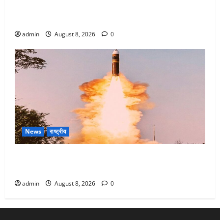
Dehradun : वंशिका बंसल हत्याकांड में दोषी को आजीवन
कारावास, 25 हजार का अर्थदंड भी लगाया
admin
August 8, 2026
0
News
राष्ट्रीय
भारत ने किया अग्नि-4 बैलिस्टिक मिसाइल का सफल परीक्षण,
4000 किमी दूर बैठे दुश्मनों की अब खैर नहीं
admin
August 8, 2026
0