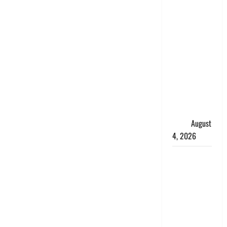
‘अभिजीत
दिपके को
तुरंत करो
गिरफ्तार’,
सोशल
मीडिया
इन्फ्लुएंसर
फैजान ने
लगाए संगीन
आरोप
August
4, 2026
Dehradun :
अपहरण की
घटना का
खुलासा,
कलयुगी मां
निकली 15