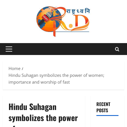
Skip
to
content
Primary
Menu
Home
Hindu Suhagan symbolizes the power of women;
importance and worship of fast
Hindu Suhagan
RECENT
POSTS
symbolizes the power
एक साल तक