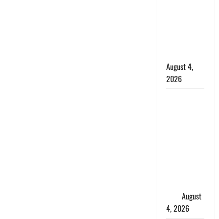
कांवड़ियों का
स्वागत,
शिवभक्तों पर
हेलीकाॅप्टर से
पुष्पवर्षा
August 4,
2026
तमिलनाडु में
डबल मीनिंग
कमेंट को
लेकर बवाल,
उदयनिधि
स्टालिन को
पुलिस ने
हिरासत में
लिया
August
4, 2026