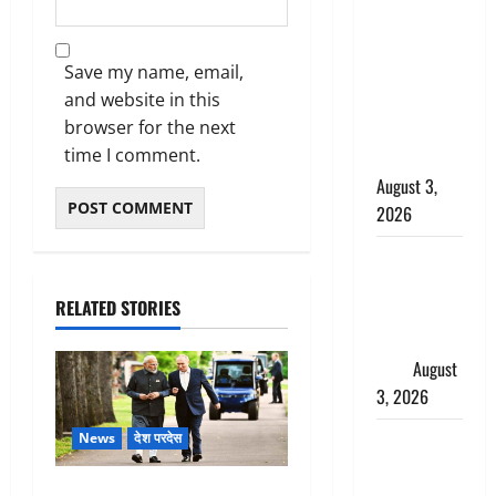
बनने की चाह
में बन गया
Save my name, email,
चोर, दून
and website in this
पुलिस ने 11
browser for the next
दोपहिया वाहन
time I comment.
बरामद किए
August 3,
2026
हिन्दू सनातन
संस्कृति में
RELATED STORIES
शिखा बंधन
का वैज्ञानिक
महत्व
August
3, 2026
Haridwar :
News
देश परदेस
सनातन के