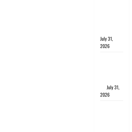
छिपाने का
लगाया आरोप,
शादी का
झांसा देकर
किया दुष्कर्म
July 31,
2026
Benefits of
Neem :
आयुर्वेद में नीम
के लाभकारी
गुण
July 31,
2026
CM धामी ने
की
हेल्पलाइन-1905
की समीक्षा,