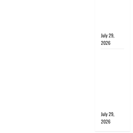
बाघ और
प्रकृति का
संतुलन भी
रहेगा सुरक्षित’
July 29,
2026
राहुल गांधी के
बयान पर
लोकसभा में
भारी हंगामा,
संसदीय कार्य
मंत्री ने जताई
आपत्ति, बोले-
माफी मांगो
July 29,
2026