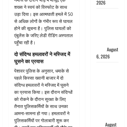
नमाज के दौरान भीड़ में मौजूद एक
2026
शख्स ने स्वयं को विस्फोट के साथ
Monsoon
उड़ा दिया। इस आत्मघाती हमले में 50
Special :
से अधिक लोगों के गंभीर रूप से घायल
मानसून के
होने की सूचना है। पुलिस घायलों को
महीने में रखे
एंबुलेंस के जरिए लेडी रीडिंग अस्पताल
सेहत का
पहुँचा रही है।
ख्याल
August
दो संदिग्ध हमलावरों ने मस्जिद में
6, 2026
घुसने का प्रयास
Dehradun:
पेशावर पुलिस के अनुसार, धमाके से
साइबर ठगों ने
पहले किस्सा ख्वानी बाजार में दो
बुजुर्ग को
संदिग्ध हमलावरों ने मस्जिद में घुसने
लगाया लाखों
का प्रयास किया। इस दौरान संदिग्धों
का चूना,
को रोकने के दौरान सुरक्षा के लिए
डिजिटल
तैनात पुलिसकर्मियों के साथ उनका
अरेस्ट कर
आमना-सामना हो गया। हमलावरों ने
ठग लिए ₹13
पुलिसकर्मियों पर गोलाबारी शुरू कर
लाख
August