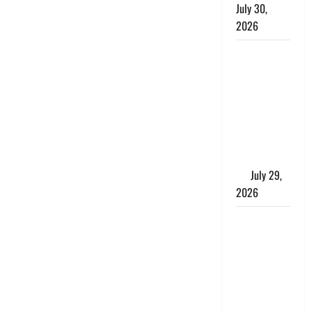
July 30,
2026
Uttarakhand
: राज्य में
मूसलाधार
बारिश का
अलर्ट, इन
जिलों में
जमकर बरसेंगे
मेघ
July 29,
2026
विश्व बाघ
दिवस पर CM
धामी का
संबोधन, कहा-
‘जंगल
सुरक्षित, तो