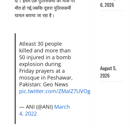
दी। इसमें एक पुलिसकर्मी की मौके पर
6, 2026
मौत हो गई,जबकि दूसरा पुलिसकर्मी
घायल बताया जा रहा है।
Uttarakhand
: प्रदेश के इन
जिलों में
बारिश का
Atleast 30 people
अलर्ट, जानें
killed and more than
कहां-कहां
50 injured in a bomb
बरसेंगे मेघ
explosion during
August 5,
Friday prayers at a
2026
mosque in Peshawar,
Pakistan: Geo News
Hindi
pic.twitter.com/ZMaIZ7UVOg
Horror
Story : जंगल
— ANI (@ANI)
March
की प्रेतात्मा
4, 2022
(The Spirit
of the
Jungle)