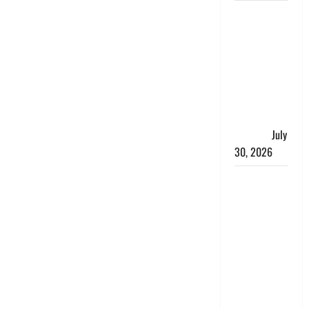
नशा तस्करों
के खिलाफ
चंपावत पुलिस
का एक्शन, ₹1
करोड़ कीमत
की स्मैक
बरामद, 2
गिरफ्तार,
July
30, 2026
रिश्तों का
कत्ल : बिना
हाथ धोये
खाना परोसने
पर हैवान बना
देवर, भाभी का
सिर धड़ से
किया अलग