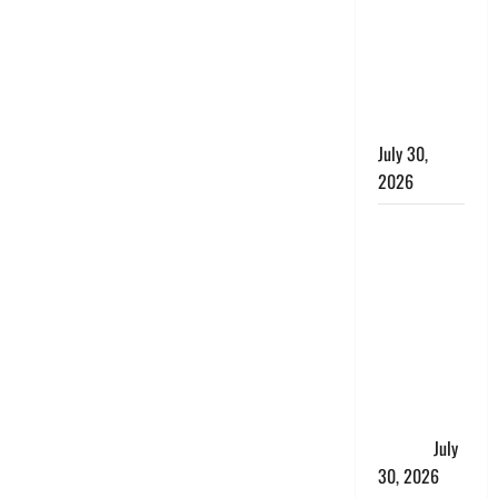
लंबित
शिकायतों के
त्वरित
निस्तारण के
दिए निर्देश
July 30,
2026
करेंसी
व्यवस्था में
बड़ा बदलाव:
भारत सरकार
ने ₹10 और
₹20 के
प्लास्टिक नोट
के ट्रायल को
दी मंजूरी
July
30, 2026