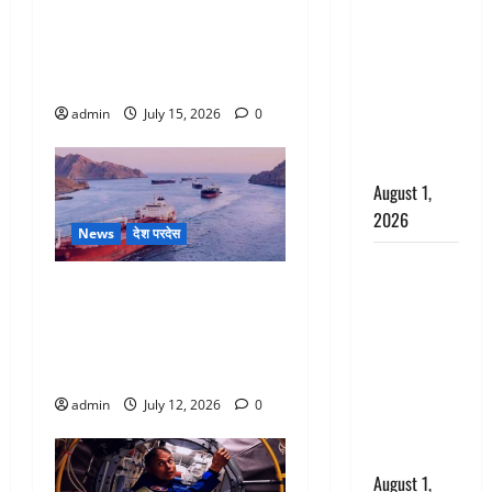
PM मोदी ने यूक्रेन पर परमाणु
अपमान पर
हमला करने से पुतिन को रोका,
भड़के CM
पोलैंड के उप विदेश मंत्री का बड़ा
धामी, बोले-
बयान
‘पप्पू’ गैंग ने
भगवाधारियों
admin
July 15, 2026
0
का उड़ाया
मजाक’
August 1,
2026
News
देश परदेस
Dehradun :
ओमान तट के पास जहाज पर
सृष्टि कंडारी
हमला, 11 भारतीय थे सवार, 1
मौत मामले में
लापता, विदेश मंत्रालय ने की
बड़ा एक्शन,
कड़ी निंदा
दून पुलिस ने
पति और ननद
admin
July 12, 2026
0
को किया
गिरफ्तार
August 1,