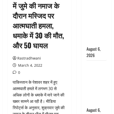
में जुमे की नमाज के
उफनते गधेरे
के पास
दौरान मस्जिद पर
नवजात को
आत्मघाती हमला,
छोड़ा, रोने की
आवाज सुन
धमाके में 30 की मौत,
ग्रामीणों ने
बचाई जान
और 50 घायल
August 6,
2026
Rastradhwani
अतीक अहमद
March 4, 2022
के छोटे बेटे
0
की सड़क
पाकिस्तान के पेशावर शहर में हुए
हादसे में मौत,
आत्मघाती हमले में लगभग 30 से
जेल में बंद भाई
अधिक लोगों के धमाके में मारे जाने की
से मिलने जा
खबर सामने आ रही है। मीडिया
रहा था
रिपोर्ट्स के अनुसार, शुक्रवार जुमे की
August 6,