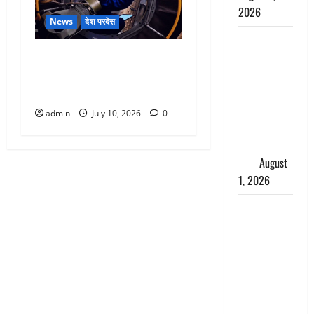
2026
News
देश परदेस
Andhra
भारतीय मूल के NASA अंतरिक्ष
Pradesh:
यात्री अनिल मेनन 14 जुलाई को
मौत के बाद
स्पेस मिशन के लिए होंगे रवाना
जिंदा हुई
महिला, अंतिम
admin
July 10, 2026
0
संस्कार से
पहले लौटी
सांस
August
1, 2026
Nainital:
छेड़छाड़ करने
वालों को
सिखाया
सबक,
मनचलों का
मुंह किया