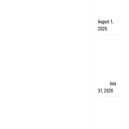
काला, लगाई
कंडाली
August 1,
2026
संसद परिसर
में भगवा पहन
पप्पू यादव की
नौटंकी, संत
समाज ने
जताई घोर
आपत्ति
July
31, 2026
Haldwani:
युवती ने
मुस्लिम युवक
पर पहचान