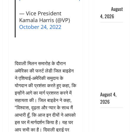
लगाए संगीन
आरोप
August
— Vice President
4, 2026
Kamala Harris (@VP)
October 24, 2022
Dehradun :
अपहरण की
घटना का
खुलासा,
कलयुगी मां
दिवाली मिलन समारोह के दौरान
निकली 15
अमेरिका की फर्स्ट लेडी जिल बाइडेन
साल की
ने एशियाई-अमेरिकी समुदाय के
नाबालिग बेटी
योगदान की प्रशंसा करते हुए कहा, कि
की सौदेबाज
इन्होंने आगे का मार्ग प्रशस्त करने में
August 4,
सहायता की। जिल बाइडेन ने कहा,
2026
“विश्वास, दृढ़ता और प्यार के साथ मैं
Haridwar :
आभारी हूँ, कि आज इन दीयों ने आपको
धर्मनगरी में
इस घर में मार्गदर्शन किया है। यह घर
हर-हर महादेव
आप सभी का है। दिवाली बुराई पर