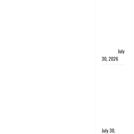
के खिलाफ
चंपावत पुलिस
का एक्शन, ₹1
करोड़ कीमत
की स्मैक
बरामद, 2
गिरफ्तार,
July
30, 2026
रिश्तों का
कत्ल : बिना
हाथ धोये
खाना परोसने
पर हैवान बना
देवर, भाभी का
सिर धड़ से
किया अलग
July 30,