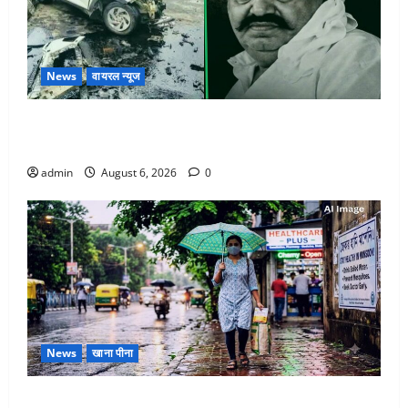
News
वायरल न्यूज
अतीक अहमद के छोटे बेटे की सड़क हादसे में मौत, जेल में बंद
भाई से मिलने जा रहा था
admin
August 6, 2026
0
News
खाना पीना
Monsoon Special : मानसून के महीने में रखे सेहत का ख्याल