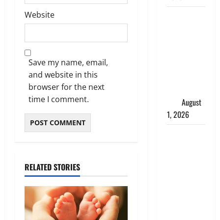
Website
Andhra
Pradesh:
मौत के बाद
जिंदा हुई
Save my name, email,
महिला, अंतिम
and website in this
संस्कार से
browser for the next
पहले लौटी
time I comment.
सांस
August
1, 2026
Nainital:
छेड़छाड़ करने
वालों को
RELATED STORIES
सिखाया
सबक,
मनचलों का
मुंह किया