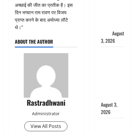
की गूंज,
अच्छाई की जीत का प्रतीक है। इस
शिवालयों में
दिन भगवान राम रावण पर विजय
उमड़ा
प्राप्त करने के बाद अयोध्या लौटे
श्रद्धालुओं का
थे।”
सैलाब
August
3, 2026
ABOUT THE AUTHOR
पूर्व MP
बृजभूषण शरण
सिंह को बड़ी
राहत, कोर्ट ने
यौन उत्पीड़न
मामले में किया
बाइज्जत बरी
Rastradhwani
August 3,
2026
Administrator
जल्द अमीर
View All Posts
बनने की चाह