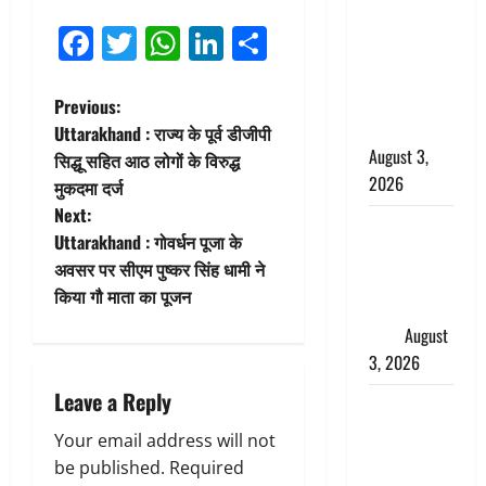
में बन गया
Facebook
Twitter
WhatsApp
LinkedIn
Share
चोर, दून
पुलिस ने 11
दोपहिया वाहन
P
Previous:
बरामद किए
Uttarakhand : राज्य के पूर्व डीजीपी
o
August 3,
सिद्धू सहित आठ लोगों के विरुद्ध
2026
मुकदमा दर्ज
s
Next:
हिन्दू सनातन
t
Uttarakhand : गोवर्धन पूजा के
संस्कृति में
अवसर पर सीएम पुष्कर सिंह धामी ने
शिखा बंधन
n
किया गौ माता का पूजन
का वैज्ञानिक
a
महत्व
August
3, 2026
v
Leave a Reply
Haridwar :
i
सनातन के
Your email address will not
अपमान पर
g
be published.
Required