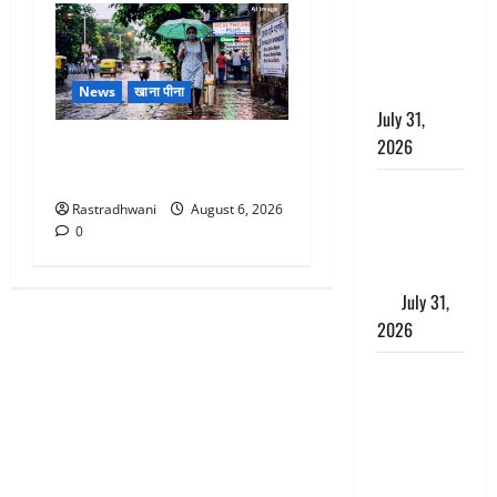
लगाया आरोप,
शादी का
झांसा देकर
किया दुष्कर्म
News
खाना पीना
July 31,
2026
Monsoon Special : मानसून के
महीने में रखे सेहत का ख्याल
Benefits of
Rastradhwani
August 6, 2026
Neem :
0
आयुर्वेद में नीम
के लाभकारी
गुण
July 31,
2026
CM धामी ने
की
हेल्पलाइन-1905
की समीक्षा,
लंबित