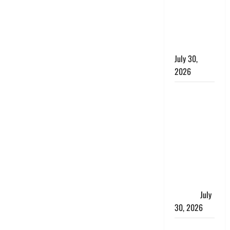
शिकायतों के
त्वरित
निस्तारण के
दिए निर्देश
July 30,
2026
करेंसी
व्यवस्था में
बड़ा बदलाव:
भारत सरकार
ने ₹10 और
₹20 के
प्लास्टिक नोट
के ट्रायल को
दी मंजूरी
July
30, 2026
नशा तस्करों