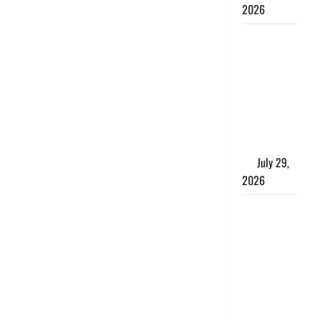
2026
Uttarakhand
: राज्य में
मूसलाधार
बारिश का
अलर्ट, इन
जिलों में
जमकर बरसेंगे
मेघ
July 29,
2026
विश्व बाघ
दिवस पर CM
धामी का
संबोधन, कहा-
‘जंगल
सुरक्षित, तो
बाघ और