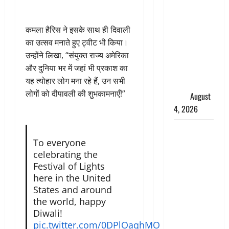
डबल मीनिंग
कमेंट को
कमला हैरिस ने इसके साथ ही दिवाली
लेकर बवाल,
का उत्सव मनाते हुए ट्वीट भी क‍िया।
उदयनिधि
उन्‍होंने ल‍िखा, “संयुक्त राज्य अमेरिका
स्टालिन को
और दुनिया भर में जहां भी प्रकाश का
पुलिस ने
यह त्योहार लोग मना रहे हैं, उन सभी
हिरासत में
लोगों को दीपावली की शुभकामनाएँ!”
लिया
August
4, 2026
‘अभिजीत
दिपके को
To everyone
celebrating the
तुरंत करो
Festival of Lights
गिरफ्तार’,
here in the United
सोशल
States and around
मीडिया
the world, happy
इन्फ्लुएंसर
Diwali!
फैजान ने
pic.twitter.com/0DPlOaqhMO