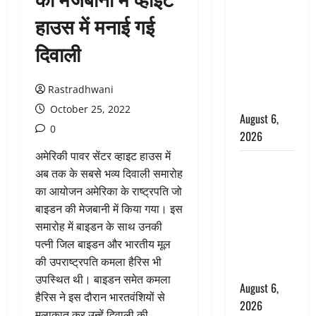
के पास
हाउस में मनाई गई
नवजात को
दिवाली
छोड़ा, रोने की
आवाज सुन
ग्रामीणों ने
Rastradhwani
बचाई जान
October 25, 2022
August 6,
0
2026
अमेरिकी पावर सेंटर व्‍हाइट हाउस में
अतीक अहमद
अब तक के सबसे भव्य दिवाली समारोह
के छोटे बेटे
का आयोजन अमेर‍िका के राष्‍ट्रपति जो
की सड़क
बाइडन की मेजबानी में किया गया। इस
हादसे में मौत,
समारोह में बाइडन के साथ उनकी
जेल में बंद भाई
पत्नी जिल बाइडन और भारतीय मूल
से मिलने जा
की उपराष्‍ट्रपति कमला हैरिस भी
रहा था
उपस्थित थी। बाइडन समेत कमला
August 6,
हैरिस ने इस दौरान भारतवंशियों से
2026
मुलाकात कर उन्हें दिवाली की