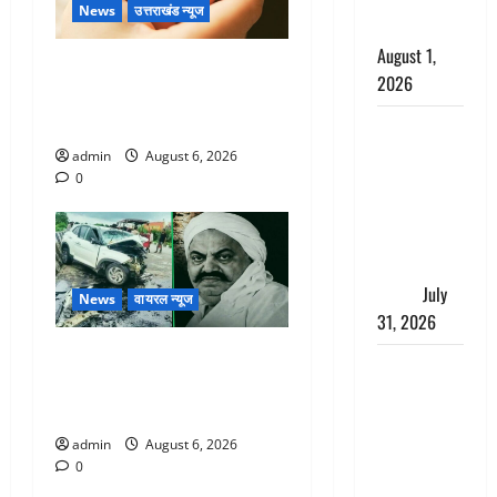
काला, लगाई
News
उत्तराखंड न्यूज
कंडाली
August 1,
Chamoli : उफनते गधेरे के पास
2026
नवजात को छोड़ा, रोने की आवाज
सुन ग्रामीणों ने बचाई जान
संसद परिसर
में भगवा पहन
admin
August 6, 2026
0
पप्पू यादव की
नौटंकी, संत
समाज ने
जताई घोर
आपत्ति
July
News
वायरल न्यूज
31, 2026
अतीक अहमद के छोटे बेटे की
Haldwani:
सड़क हादसे में मौत, जेल में बंद
युवती ने
भाई से मिलने जा रहा था
मुस्लिम युवक
admin
August 6, 2026
पर पहचान
0
छिपाने का