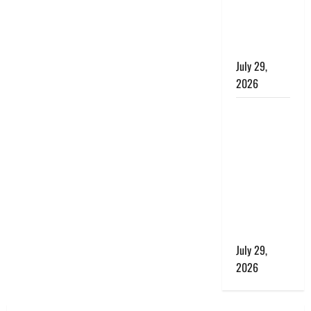
प्रकृति का
संतुलन भी
रहेगा सुरक्षित’
July 29,
2026
राहुल गांधी के
बयान पर
लोकसभा में
भारी हंगामा,
संसदीय कार्य
मंत्री ने जताई
आपत्ति, बोले-
माफी मांगो
July 29,
2026