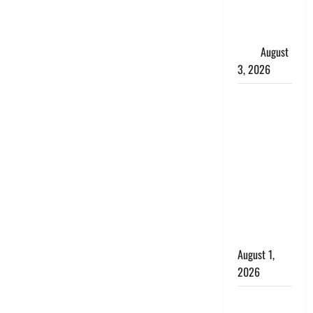
शिखा बंधन
का वैज्ञानिक
महत्व
August
3, 2026
Haridwar :
सनातन के
अपमान पर
भड़के CM
धामी, बोले-
‘पप्पू’ गैंग ने
भगवाधारियों
का उड़ाया
मजाक’
August 1,
2026
Dehradun :