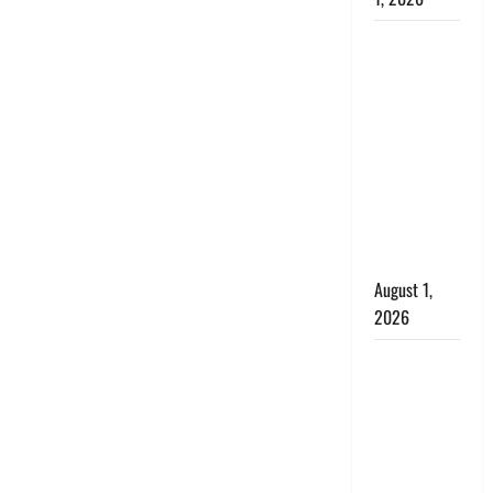
Nainital:
छेड़छाड़ करने
वालों को
सिखाया
सबक,
मनचलों का
मुंह किया
काला, लगाई
कंडाली
August 1,
2026
संसद परिसर
में भगवा पहन
पप्पू यादव की
नौटंकी, संत
समाज ने