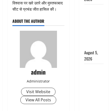
विश्वास पर खरे उतरे और मुस्तफाबाद
Hindi
सीट से प्रचंड जीत हासिल की।
Horror
ABOUT THE AUTHOR
Story : जंगल
की प्रेतात्मा
(The Spirit
of the
Jungle)
August 5,
2026
पिथौरागढ़
admin
पुलिस का
बड़ा एक्शन,
Administrator
जंतर-मंतर पर
Visit Website
इस्तीफा
लहराने वाला
View All Posts
शेर सिंह