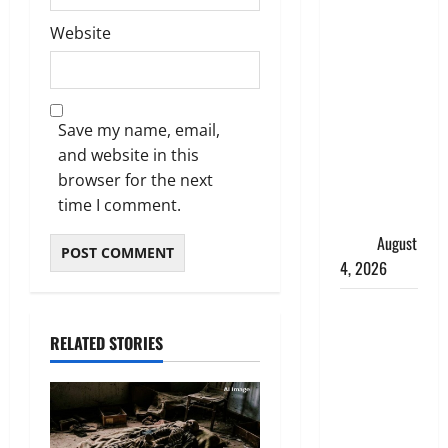
‘अभिजीत
Website
दिपके को
तुरंत करो
गिरफ्तार’,
सोशल
Save my name, email,
मीडिया
and website in this
इन्फ्लुएंसर
browser for the next
फैजान ने
time I comment.
लगाए संगीन
आरोप
August
4, 2026
Dehradun :
अपहरण की
RELATED STORIES
घटना का
खुलासा,
कलयुगी मां
निकली 15