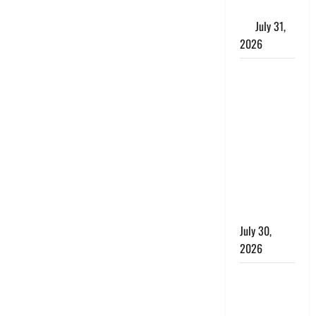
के लाभकारी
गुण
July 31,
2026
CM धामी ने
की
हेल्पलाइन-1905
की समीक्षा,
लंबित
शिकायतों के
त्वरित
निस्तारण के
दिए निर्देश
July 30,
2026
करेंसी
व्यवस्था में
बड़ा बदलाव: