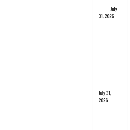
जताई घोर
आपत्ति
July
31, 2026
Haldwani:
युवती ने
मुस्लिम युवक
पर पहचान
छिपाने का
लगाया आरोप,
शादी का
झांसा देकर
किया दुष्कर्म
July 31,
2026
Benefits of
Neem :
आयुर्वेद में नीम