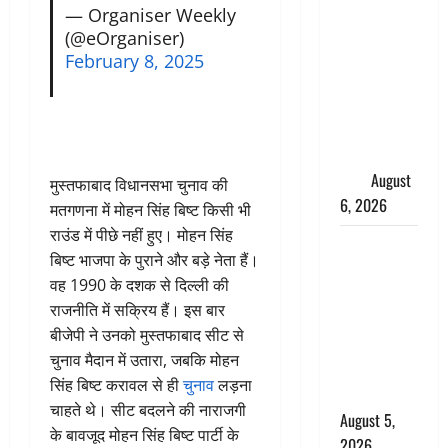
साइबर ठगों ने
— Organiser Weekly
बुजुर्ग को
(@eOrganiser)
लगाया लाखों
February 8, 2025
का चूना,
डिजिटल
अरेस्ट कर
ठग लिए ₹13
लाख
August
मुस्तफाबाद विधानसभा चुनाव की
6, 2026
मतगणना में मोहन सिंह बिष्ट किसी भी
राउंड में पीछे नहीं हुए। मोहन सिंह
Uttarakhand
बिष्ट भाजपा के पुराने और बड़े नेता हैं।
: प्रदेश के इन
वह 1990 के दशक से दिल्ली की
जिलों में
राजनीति में सक्रिय हैं। इस बार
बारिश का
बीजेपी ने उनको मुस्तफाबाद सीट से
अलर्ट, जानें
चुनाव मैदान में उतारा, जबकि मोहन
कहां-कहां
सिंह बिष्ट करावल से ही
चुनाव
लड़ना
बरसेंगे मेघ
चाहते थे। सीट बदलने की नाराजगी
August 5,
के बावजूद मोहन सिंह बिष्ट पार्टी के
2026