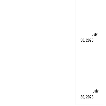
भारत सरकार
ने ₹10 और
₹20 के
प्लास्टिक नोट
के ट्रायल को
दी मंजूरी
July
30, 2026
नशा तस्करों
के खिलाफ
चंपावत पुलिस
का एक्शन, ₹1
करोड़ कीमत
की स्मैक
बरामद, 2
गिरफ्तार,
July
30, 2026