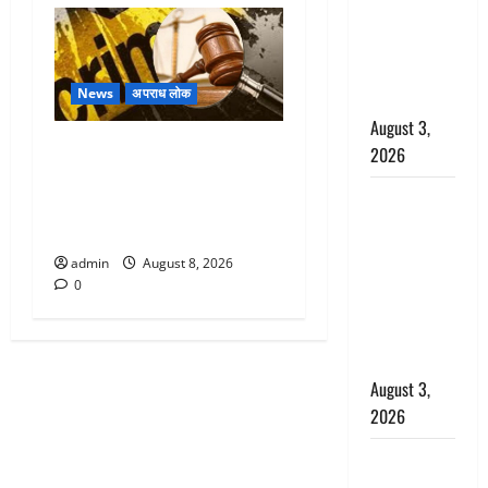
राहत, कोर्ट ने
यौन उत्पीड़न
मामले में किया
News
अपराध लोक
बाइज्जत बरी
August 3,
Dehradun : वंशिका बंसल
2026
हत्याकांड में दोषी को आजीवन
जल्द अमीर
कारावास, 25 हजार का अर्थदंड
बनने की चाह
भी लगाया
में बन गया
admin
August 8, 2026
चोर, दून
0
पुलिस ने 11
दोपहिया वाहन
बरामद किए
August 3,
2026
हिन्दू सनातन
संस्कृति में