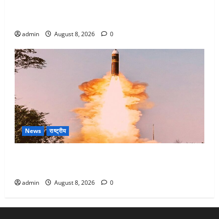
Dehradun : वंशिका बंसल हत्याकांड में दोषी को आजीवन
कारावास, 25 हजार का अर्थदंड भी लगाया
admin
August 8, 2026
0
News
राष्ट्रीय
भारत ने किया अग्नि-4 बैलिस्टिक मिसाइल का सफल परीक्षण,
4000 किमी दूर बैठे दुश्मनों की अब खैर नहीं
admin
August 8, 2026
0