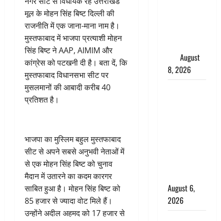
नगर सीट से विधायक रहे उत्तराखंड
परीक्षण,
मूल के मोहन सिंह बिष्ट दिल्ली की
4000 किमी
राजनीति में एक जाना-माना नाम है।
दूर बैठे दुश्मनों
मुस्तफाबाद में भाजपा प्रत्याशी मोहन
की अब खैर
सिंह बिष्ट ने AAP, AIMIM और
नहीं
August
कांग्रेस को पटखनी दी है। बता दें, कि
8, 2026
मुस्तफाबाद विधानसभा सीट पर
मुसलमानों की आबादी करीब 40
Chamoli :
प्रतिशत है।
उफनते गधेरे
के पास
नवजात को
छोड़ा, रोने की
भाजपा का मुस्लिम बहुल मुस्तफाबाद
आवाज सुन
सीट से अपने सबसे अनुभवी नेताओं में
ग्रामीणों ने
से एक मोहन सिंह बिष्ट को चुनाव
बचाई जान
मैदान में उतारने का कदम कारगर
August 6,
साबित हुआ है। मोहन सिंह बिष्ट को
2026
85 हजार से ज्यादा वोट मिले हैं।
उन्होंने अदील अहमद को 17 हजार से
अतीक अहमद