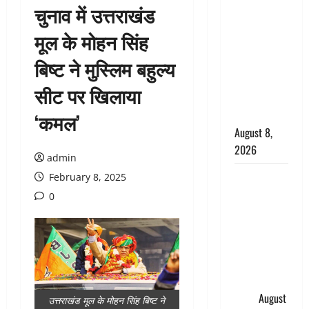
चुनाव में उत्तराखंड
सड़ती रही
लाश, बंद
मूल के मोहन सिंह
कमरे से मिला
बिष्ट ने मुस्लिम बहुल्य
कंकाल, बेटी,
रिश्तेदार और
सीट पर खिलाया
पड़ोसी सब
बेखबर
‘कमल’
August 8,
2026
admin
देहरादून में
February 8, 2025
भाजपा की
0
बड़ी बैठक,
मुख्यमंत्री
धामी ने
कार्यकर्ताओं
से किया
संवाद
August
उत्तराखंड मूल के मोहन सिंह बिष्ट ने