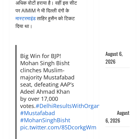
अधिक वोटों हराया है। वहीं इस सीट
के छोटे बेटे
पर AIMIM ने भी दिल्ली दंगों के
की सड़क
मास्टरमाइंड
ताहिर हुसैन को टिकट
हादसे में मौत,
दिया था।
जेल में बंद भाई
से मिलने जा
रहा था
August 6,
Big Win for BJP!
2026
Mohan Singh Bisht
clinches Muslim-
Monsoon
majority Mustafabad
Special :
seat, defeating AAP’s
मानसून के
Adeel Ahmad Khan
महीने में रखे
by over 17,000
सेहत का
votes.
#DelhiResultsWithOrganiser
ख्याल
August
#Mustafabad
#MohanSinghBisht
6, 2026
pic.twitter.com/85DcorkgWm
Dehradun: