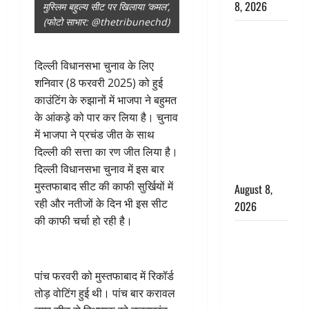
8, 2026
मुस्लिम बहुल्य सीट पर खिलाया ‘कमल’,
(फोटो साभार: @thetribunechd)
Dehradun :
वंशिका बंसल
दिल्ली विधानसभा चुनाव के लिए
हत्याकांड में
शनिवार (8 फरवरी 2025) को हुई
दोषी को
काउंटिंग के रुझानों में भाजपा ने बहुमत
आजीवन
के आंकड़े को पार कर लिया है। चुनाव
कारावास, 25
में भाजपा ने प्रचंड जीत के साथ
हजार का
दिल्ली की सत्ता का रण जीत लिया है।
अर्थदंड भी
दिल्ली विधानसभा चुनाव में इस बार
लगाया
मुस्तफाबाद सीट की काफी सुर्खियों में
August 8,
रही और नतीजों के दिन भी इस सीट
2026
की काफी चर्चा हो रही है।
भारत ने किया
अग्नि-4
बैलिस्टिक
पांच फरवरी को मुस्तफाबाद में रिकॉर्ड
मिसाइल का
तोड़ वोटिंग हुई थी। पांच बार करावल
सफल