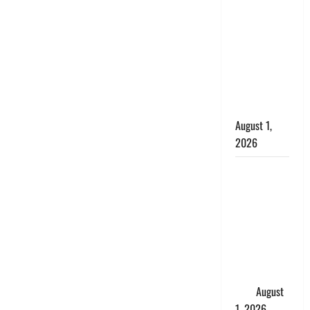
सृष्टि कंडारी
मौत मामले में
बड़ा एक्शन,
दून पुलिस ने
पति और ननद
को किया
गिरफ्तार
August 1,
2026
Andhra
Pradesh:
मौत के बाद
जिंदा हुई
महिला, अंतिम
संस्कार से
पहले लौटी
सांस
August
1, 2026