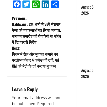
बर्खास्त
Facebook
Twitter
WhatsApp
LinkedIn
Share
August 5,
2026
P
Previous:
लगान-गजनी
Haldwani : CM धामी ने 38वें नेशनल
o
फेम एक्टर
गेम्स की व्यवस्थाओं का लिया जायजा,
प्रदीप रावत
समापन समारोह की तैयारियों के संबंध
s
का निधन,
में दिए जरुरी निर्देश
‘महाभारत’ में
t
Next:
निभाया था
फिल्म में रोल और मुनाफा कमाने का
n
अश्वत्थामा का
प्रलोभन देकर 4 करोड़ की ठगी, पूर्व
किरदार
CM की बेटी ने दर्ज कराया मुकदमा
a
August 5,
2026
v
Haridwar :
i
Leave a Reply
CM धामी ने
चरण धोकर
g
Your email address will not
किया
be published.
Required