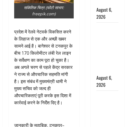
बचाई जान
सांकेतिक चित्र (फोटो साभार:
August 6,
freepik.com)
2026
अतीक अहमद
प्रदेश में रेलवे नेटवर्क विकसित करने
के छोटे बेटे
के लिहाज से एक और अच्छी खबर
की सड़क
सामने आई है। बागेश्वर से टनकपुर के
हादसे में मौत,
बीच 170 किलोमीटर लंबी रेल लाइन
जेल में बंद भाई
के सर्वेक्षण का काम पूरा हो चुका है।
से मिलने जा
अब अगले चरण से पहले केंद्र सरकार
रहा था
ने राज्य से औपचारिक सहमति मांगी
August 6,
है। इस संबंध में मुख्यमंत्री धामी ने
2026
मुख्य सचिव को जल्द ही
औपचारिकताएं पूरी करके इस दिशा में
Monsoon
कार्रवाई करने के निर्देश दिए है।
Special :
मानसून के
महीने में रखे
सेहत का
जानकारी के मुताबिक, टनकपुर–