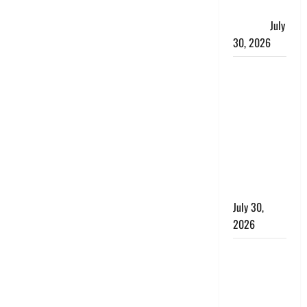
बरामद, 2
गिरफ्तार,
July
30, 2026
रिश्तों का
कत्ल : बिना
हाथ धोये
खाना परोसने
पर हैवान बना
देवर, भाभी का
सिर धड़ से
किया अलग
July 30,
2026
Uttarakhand
: राज्य में
मूसलाधार
बारिश का