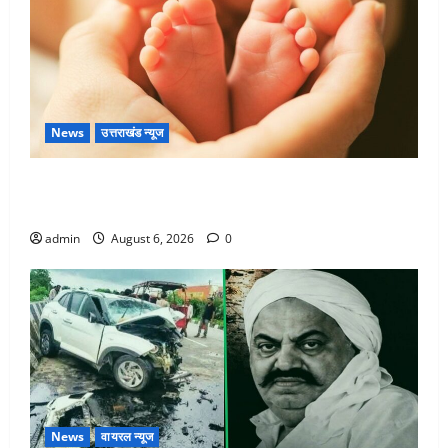
News
उत्तराखंड न्यूज
Chamoli : उफनते गधेरे के पास नवजात को छोड़ा, रोने की
आवाज सुन ग्रामीणों ने बचाई जान
admin
August 6, 2026
0
News
वायरल न्यूज