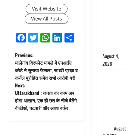
घटना का
Visit Website
खुलासा,
कलयुगी मां
View All Posts
निकली 15
साल की
Facebook
Twitter
WhatsApp
LinkedIn
Share
नाबालिग बेटी
की सौदेबाज
P
Previous:
August 4,
मालेगांव विस्फोट मामले में एनआईए
2026
o
कोर्ट ने सुनाया फैसला, साध्वी प्रज्ञा व
Haridwar :
कर्नल पुरोहित समेत सभी आरोपी बरी
s
धर्मनगरी में
Next:
हर-हर महादेव
t
Uttarakhand : जनता का काम अब
की गूंज,
होगा आसान, एक ही छत के नीचे बैठेंगे
n
शिवालयों में
वीडीओ, पटवारी और आशा वर्कर
उमड़ा
a
श्रद्धालुओं का
सैलाब
August
v