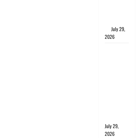
अलर्ट, इन
जिलों में
जमकर बरसेंगे
मेघ
July 29,
2026
विश्व बाघ
दिवस पर CM
धामी का
संबोधन, कहा-
‘जंगल
सुरक्षित, तो
बाघ और
प्रकृति का
संतुलन भी
रहेगा सुरक्षित’
July 29,
2026