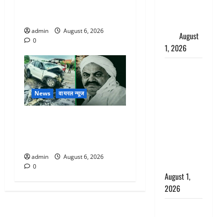
नवजात को छोड़ा, रोने की आवाज
संस्कार से
सुन ग्रामीणों ने बचाई जान
पहले लौटी
admin
August 6, 2026
सांस
August
0
1, 2026
Nainital:
छेड़छाड़ करने
वालों को
News
वायरल न्यूज
सिखाया
सबक,
अतीक अहमद के छोटे बेटे की
मनचलों का
सड़क हादसे में मौत, जेल में बंद
मुंह किया
भाई से मिलने जा रहा था
काला, लगाई
admin
August 6, 2026
कंडाली
0
August 1,
2026
संसद परिसर