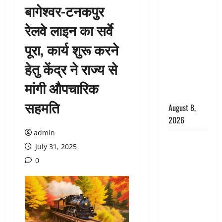
बागेश्वर-टनकपुर
वंशिका बंसल
हत्याकांड में
रेलवे लाइन का सर्वे
दोषी को
पूरा, कार्य शुरू करने
आजीवन
कारावास, 25
हेतु केंद्र ने राज्य से
हजार का
अर्थदंड भी
मांगी औपचारिक
लगाया
सहमति
August 8,
2026
admin
Chamoli :
July 31, 2025
उफनते गधेरे
0
के पास
नवजात को
छोड़ा, रोने की
आवाज सुन
ग्रामीणों ने