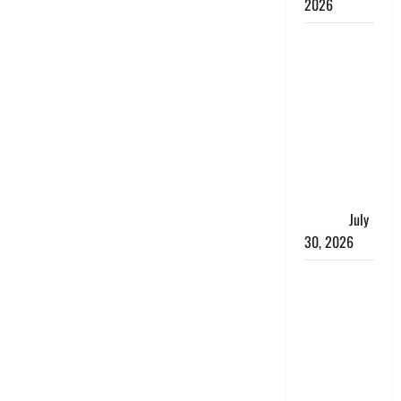
2026
करेंसी
व्यवस्था में
बड़ा बदलाव:
भारत सरकार
ने ₹10 और
₹20 के
प्लास्टिक नोट
के ट्रायल को
दी मंजूरी
July
30, 2026
नशा तस्करों
के खिलाफ
चंपावत पुलिस
का एक्शन, ₹1
करोड़ कीमत
की स्मैक