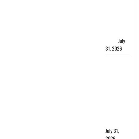
में भगवा पहन
पप्पू यादव की
नौटंकी, संत
समाज ने
जताई घोर
आपत्ति
July
31, 2026
Haldwani:
युवती ने
मुस्लिम युवक
पर पहचान
छिपाने का
लगाया आरोप,
शादी का
झांसा देकर
किया दुष्कर्म
July 31,
2026