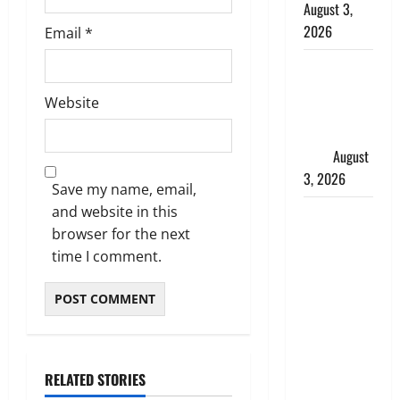
August 3,
2026
Email
*
हिन्दू सनातन
संस्कृति में
Website
शिखा बंधन
का वैज्ञानिक
महत्व
August
3, 2026
Save my name, email,
and website in this
Haridwar :
browser for the next
सनातन के
time I comment.
अपमान पर
भड़के CM
धामी, बोले-
‘पप्पू’ गैंग ने
भगवाधारियों
का उड़ाया
RELATED STORIES
मजाक’