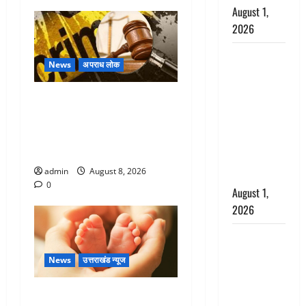
August 1,
2026
Dehradun :
News
अपराध लोक
सृष्टि कंडारी
मौत मामले में
Dehradun : वंशिका बंसल
बड़ा एक्शन,
हत्याकांड में दोषी को आजीवन
दून पुलिस ने
कारावास, 25 हजार का अर्थदंड
पति और ननद
भी लगाया
को किया
admin
August 8, 2026
गिरफ्तार
0
August 1,
2026
Andhra
Pradesh:
News
उत्तराखंड न्यूज
मौत के बाद
जिंदा हुई
Chamoli : उफनते गधेरे के पास
महिला, अंतिम