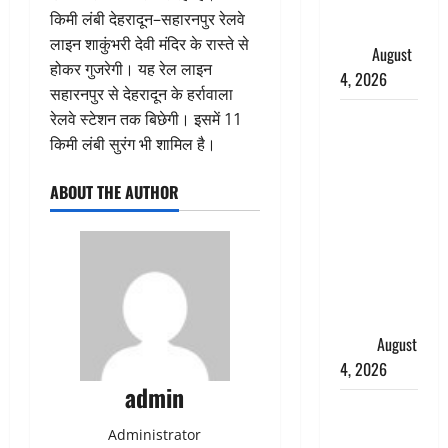
पुलिस ने
किमी लंबी देहरादून–सहारनपुर रेलवे
हिरासत में
लाइन शाकुंभरी देवी मंदिर के रास्ते से
लिया
August
होकर गुजरेगी। यह रेल लाइन
4, 2026
सहारनपुर से देहरादून के हर्रावाला
‘अभिजीत
रेलवे स्टेशन तक बिछेगी। इसमें 11
दिपके को
किमी लंबी सुरंग भी शामिल है।
तुरंत करो
ABOUT THE AUTHOR
गिरफ्तार’,
सोशल
मीडिया
इन्फ्लुएंसर
फैजान ने
लगाए संगीन
आरोप
August
4, 2026
admin
Dehradun :
अपहरण की
Administrator