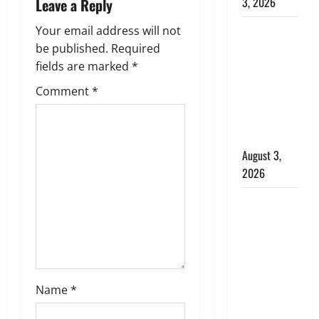
3, 2026
Leave a Reply
i
पूर्व MP
Your email address will not
बृजभूषण शरण
g
be published.
Required
सिंह को बड़ी
fields are marked
*
a
राहत, कोर्ट ने
Comment
*
यौन उत्पीड़न
t
मामले में किया
बाइज्जत बरी
i
August 3,
o
2026
n
जल्द अमीर
बनने की चाह
में बन गया
चोर, दून
पुलिस ने 11
दोपहिया वाहन
Name
*
बरामद किए