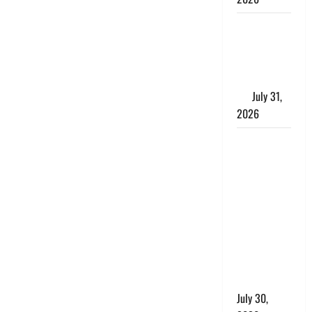
Benefits of
Neem :
आयुर्वेद में नीम
के लाभकारी
गुण
July 31,
2026
CM धामी ने
की
हेल्पलाइन-1905
की समीक्षा,
लंबित
शिकायतों के
त्वरित
निस्तारण के
दिए निर्देश
July 30,