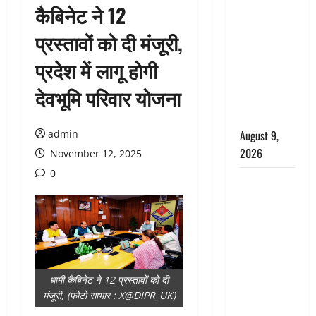
कैबिनेट ने 12
आशिक संग
मिलकर
प्रस्तावों को दी मंजूरी,
सिलबट्टे से
प्रदेश में लागू होगी
कुचला पति
का सिर,
देवभूमि परिवार योजना
अफेयर में बन
रहा था रोड़ा
admin
August 9,
2026
November 12, 2025
0
Dehradun:
CM धामी के
नेतृत्व में
‘तिरंगा यात्रा’
का भव्य
आयोजन,
धामी कैबिनेट ने 12 प्रस्तावों को दी
भारत माता के
मंजूरी, (फोटो साभार : X@DIPR_UK)
जयकारों से