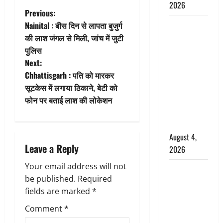
2026
P
Previous:
Haridwar :
Nainital : बीस दिन से लापता बुजुर्ग
o
CM धामी ने
की लाश जंगल से मिली, जांच में जुटी
चरण धोकर
पुलिस
s
किया
Next:
t
कांवड़ियों का
Chhattisgarh : पति को मारकर
स्वागत,
सूटकेस में लगाया ठिकाने, बेटी को
n
शिवभक्तों पर
फोन पर बताई लाश की लोकेशन
हेलीकाॅप्टर से
a
पुष्पवर्षा
August 4,
v
Leave a Reply
2026
i
Your email address will not
तमिलनाडु में
g
be published.
Required
डबल मीनिंग
fields are marked
*
कमेंट को
a
लेकर बवाल,
Comment
*
उदयनिधि