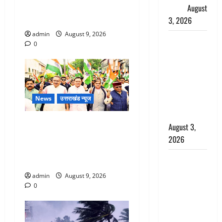
सिलबट्टे से कुचला पति का सिर,
सैलाब
August
अफेयर में बन रहा था रोड़ा
3, 2026
admin
August 9, 2026
पूर्व MP
0
बृजभूषण शरण
सिंह को बड़ी
राहत, कोर्ट ने
यौन उत्पीड़न
News
उत्तराखंड न्यूज
मामले में किया
बाइज्जत बरी
Dehradun: CM धामी के नेतृत्व में
August 3,
‘तिरंगा यात्रा’ का भव्य आयोजन,
2026
भारत माता के जयकारों से गूंजा
जल्द अमीर
शहर
बनने की चाह
admin
August 9, 2026
में बन गया
0
चोर, दून
पुलिस ने 11
दोपहिया वाहन