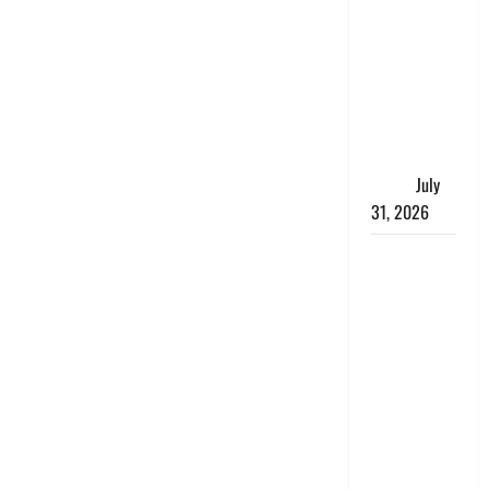
संसद परिसर
में भगवा पहन
पप्पू यादव की
नौटंकी, संत
समाज ने
जताई घोर
आपत्ति
July
31, 2026
Haldwani:
युवती ने
मुस्लिम युवक
पर पहचान
छिपाने का
लगाया आरोप,
शादी का
झांसा देकर
किया दुष्कर्म