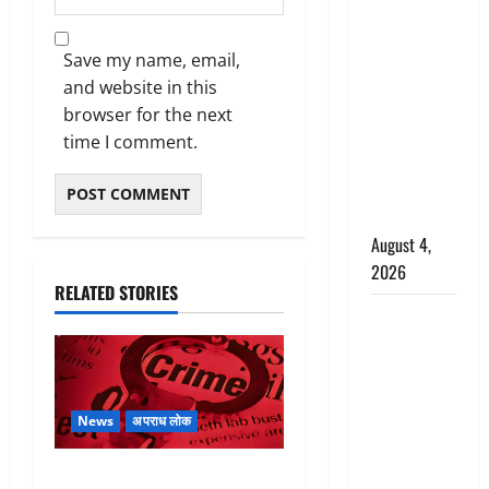
अपहरण की
घटना का
Save my name, email,
खुलासा,
and website in this
कलयुगी मां
browser for the next
निकली 15
time I comment.
साल की
नाबालिग बेटी
की सौदेबाज
August 4,
2026
RELATED STORIES
Haridwar :
धर्मनगरी में
हर-हर महादेव
की गूंज,
शिवालयों में
News
अपराध लोक
उमड़ा
बेटी के आशिक संग मिलकर
श्रद्धालुओं का