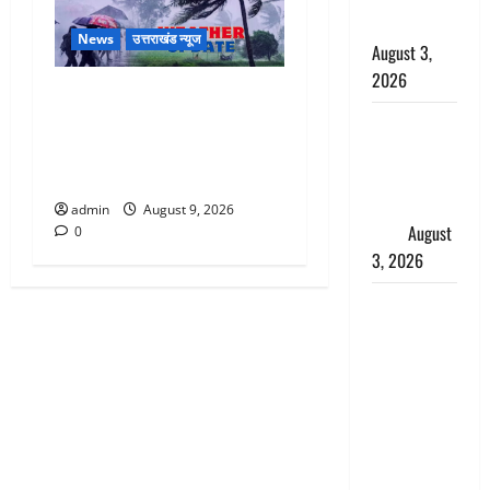
बरामद किए
News
उत्तराखंड न्यूज
August 3,
2026
Uttarakhand : प्रदेश में तीन
दिन भारी बारिश का अलर्ट, इन
हिन्दू सनातन
जिलों में अत्यधिक वर्षा की
संस्कृति में
चेतावनी
शिखा बंधन
का वैज्ञानिक
admin
August 9, 2026
महत्व
August
0
3, 2026
Haridwar :
सनातन के
अपमान पर
भड़के CM
धामी, बोले-
‘पप्पू’ गैंग ने
भगवाधारियों