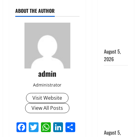
बड़ा एक्शन,
ABOUT THE AUTHOR
जंतर-मंतर पर
इस्तीफा
लहराने वाला
शेर सिंह
बर्खास्त
August 5,
2026
लगान-गजनी
admin
फेम एक्टर
Administrator
प्रदीप रावत
का निधन,
Visit Website
‘महाभारत’ में
View All Posts
निभाया था
अश्वत्थामा का
Facebook
Twitter
WhatsApp
LinkedIn
Share
किरदार
August 5,