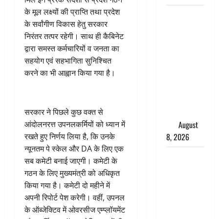
के मूल लक्ष्यों की प्राप्ति तथा प्रदेश
भारत ने किया
के सर्वांगीण विकास हेतु सरकार
अग्नि-4
निरंतर तत्पर रहेगी। साथ ही कैबिनेट
बैलिस्टिक
द्वारा समस्त कर्मचारियों व जनता का
मिसाइल का
सहयोग एवं सहभागिता सुनिश्चित
सफल
करने का भी आह्वान किया गया है।
परीक्षण,
4000 किमी
दूर बैठे दुश्मनों
की अब खैर
सरकार ने पिछले कुछ वक्त से
नहीं
August
आंदोलनरत्त उपनलकर्मियों को ध्यान में
8, 2026
रखते हुए निर्णय लिया है, कि उनके
न्यूनतम पे स्केल और DA के लिए एक
Chamoli :
सब कमेटी बनाई जाएगी। कमेटी के
उफनते गधेरे
गठन के लिए मुख्यमंत्री को अधिकृत
के पास
किया गया है। कमेटी दो महीने में
नवजात को
अपनी रिपोर्ट पेश करेगी। वहीं, उपनल
छोड़ा, रोने की
के ऑब्जेक्टिव में ओवरसीज एम्प्लॉयमेंट
आवाज सुन