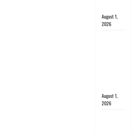
का उड़ाया
मजाक’
August 1,
2026
Dehradun :
सृष्टि कंडारी
मौत मामले में
बड़ा एक्शन,
दून पुलिस ने
पति और ननद
को किया
गिरफ्तार
August 1,
2026
Andhra
Pradesh:
मौत के बाद