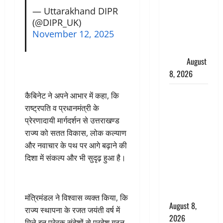
— Uttarakhand DIPR
मुख्यमंत्री
(@DIPR_UK)
धामी ने
November 12, 2025
कार्यकर्ताओं
से किया
संवाद
August
8, 2026
Dehradun :
कैबिनेट ने अपने आभार में कहा, कि
वंशिका बंसल
राष्ट्रपति व प्रधानमंत्री के
हत्याकांड में
प्रेरणादायी मार्गदर्शन से उत्तराखण्ड
दोषी को
राज्य को सतत विकास, लोक कल्याण
आजीवन
और नवाचार के पथ पर आगे बढ़ाने की
कारावास, 25
दिशा में संकल्प और भी सुदृढ़ हुआ है।
हजार का
अर्थदंड भी
लगाया
मंत्रिमंडल ने विश्वास व्यक्त किया, कि
August 8,
राज्य स्थापना के रजत जयंती वर्ष में
2026
मिले इन प्रेरक संदेशों से प्रदेश गठन