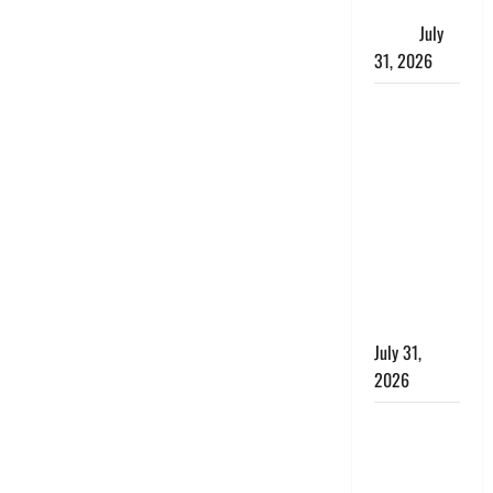
जताई घोर
आपत्ति
July
31, 2026
Haldwani:
युवती ने
मुस्लिम युवक
पर पहचान
छिपाने का
लगाया आरोप,
शादी का
झांसा देकर
किया दुष्कर्म
July 31,
2026
Benefits of
Neem :
आयुर्वेद में नीम