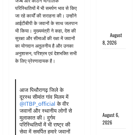
जज्बे और कठिन भौगोलिक
परीक्षण,
परिस्थितियों में भी समर्पण भाव से किए
4000 किमी
जा रहे कार्यों की सराहना की। उन्होंने
दूर बैठे दुश्मनों
आईटीबीपी के जवानों के साथ जलपान
की अब खैर
भी किया। मुख्यमंत्री ने कहा, देश की
नहीं
August
सुरक्षा और सीमाओं की रक्षा में जवानों
8, 2026
का योगदान अतुलनीय है और उनका
अनुशासन, परिश्रम एवं देशभक्ति सभी
Chamoli :
के लिए प्रेरणादायक है।
उफनते गधेरे
के पास
नवजात को
छोड़ा, रोने की
आज पिथौरागढ़ जिले के
आवाज सुन
दूरस्थ सीमांत गांव मिलम में
ग्रामीणों ने
@ITBP_official
के वीर
बचाई जान
जवानों और स्थानीय लोगों से
August 6,
मुलाकात की। दुर्गम
2026
परिस्थितियों में भी राष्ट्र की
सेवा में समर्पित हमारे जवानों
अतीक अहमद