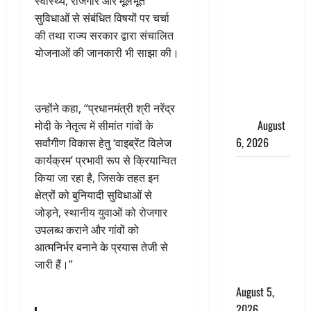
स्वास्थ्य, रोजगार और मूलभूत
साइबर ठगों ने
सुविधाओं से संबंधित विषयों पर चर्चा
बुजुर्ग को
की तथा राज्य सरकार द्वारा संचालित
लगाया लाखों
योजनाओं की जानकारी भी साझा की।
का चूना,
डिजिटल
अरेस्ट कर
ठग लिए ₹13
उन्होंने कहा, “प्रधानमंत्री श्री नरेंद्र
लाख
August
मोदी के नेतृत्व में सीमांत गांवों के
6, 2026
सर्वांगीण विकास हेतु ‘वाइब्रेंट विलेज
कार्यक्रम’ प्रभावी रूप से क्रियान्वित
Uttarakhand
किया जा रहा है, जिसके तहत इन
: प्रदेश के इन
क्षेत्रों को बुनियादी सुविधाओं से
जिलों में
जोड़ने, स्थानीय युवाओं को रोजगार
बारिश का
उपलब्ध कराने और गांवों को
अलर्ट, जानें
आत्मनिर्भर बनाने के प्रयास तेजी से
कहां-कहां
जारी हैं।”
बरसेंगे मेघ
August 5,
2026