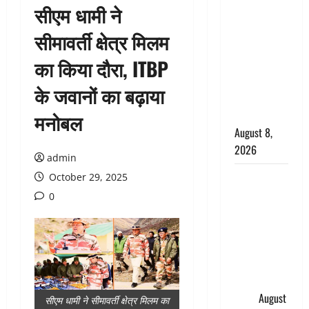
सीएम धामी ने
सड़ती रही
लाश, बंद
सीमावर्ती क्षेत्र मिलम
कमरे से मिला
का किया दौरा, ITBP
कंकाल, बेटी,
रिश्तेदार और
के जवानों का बढ़ाया
पड़ोसी सब
बेखबर
मनोबल
August 8,
2026
admin
देहरादून में
October 29, 2025
भाजपा की
0
बड़ी बैठक,
मुख्यमंत्री
धामी ने
कार्यकर्ताओं
से किया
संवाद
August
सीएम धामी ने सीमावर्ती क्षेत्र मिलम का