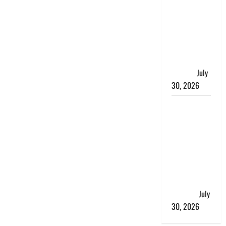
भारत सरकार
ने ₹10 और
₹20 के
प्लास्टिक नोट
के ट्रायल को
दी मंजूरी
July
30, 2026
नशा तस्करों
के खिलाफ
चंपावत पुलिस
का एक्शन, ₹1
करोड़ कीमत
की स्मैक
बरामद, 2
गिरफ्तार,
July
30, 2026