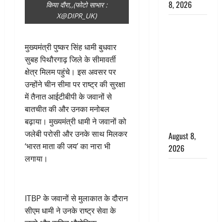
8, 2026
किया दौरा,,(फोटो साभार :
X@DIPR_UK)
Dehradun :
वंशिका बंसल
मुख्यमंत्री पुष्कर सिंह धामी बुधवार
हत्याकांड में
सुबह पिथौरगाढ़ जिले के सीमावर्ती
दोषी को
क्षेत्र मिलम पहुंचे। इस अवसर पर
आजीवन
उन्होंने चीन सीमा पर राष्ट्र की सुरक्षा
कारावास, 25
में तैनात आईटीबीपी के जवानों से
हजार का
बातचीत की और उनका मनोबल
अर्थदंड भी
बढ़ाया। मुख्यमंत्री धामी ने जवानों को
लगाया
जलेबी परोसी और उनके साथ मिलकर
August 8,
‘भारत माता की जय’ का नारा भी
2026
लगाया।
भारत ने किया
अग्नि-4
बैलिस्टिक
ITBP के जवानों से मुलाकात के दौरान
मिसाइल का
सीएम धामी ने उनके राष्ट्र सेवा के
सफल