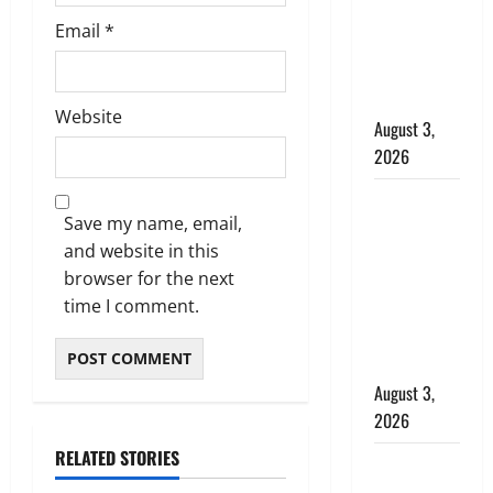
राहत, कोर्ट ने
Email
*
यौन उत्पीड़न
मामले में किया
बाइज्जत बरी
Website
August 3,
2026
जल्द अमीर
Save my name, email,
बनने की चाह
and website in this
में बन गया
browser for the next
चोर, दून
time I comment.
पुलिस ने 11
दोपहिया वाहन
बरामद किए
August 3,
2026
RELATED STORIES
हिन्दू सनातन
संस्कृति में