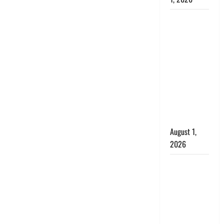
Nainital:
छेड़छाड़ करने
वालों को
सिखाया
सबक,
मनचलों का
मुंह किया
काला, लगाई
कंडाली
August 1,
2026
संसद परिसर
में भगवा पहन
पप्पू यादव की
नौटंकी, संत
समाज ने