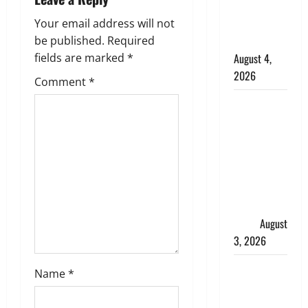
i
साल की
g
नाबालिग बेटी
Your email address will not
की सौदेबाज
be published.
Required
a
August 4,
fields are marked
*
2026
t
Comment
*
Haridwar :
i
धर्मनगरी में
हर-हर महादेव
o
की गूंज,
n
शिवालयों में
उमड़ा
श्रद्धालुओं का
सैलाब
August
3, 2026
पूर्व MP
Name
*
बृजभूषण शरण
सिंह को बड़ी