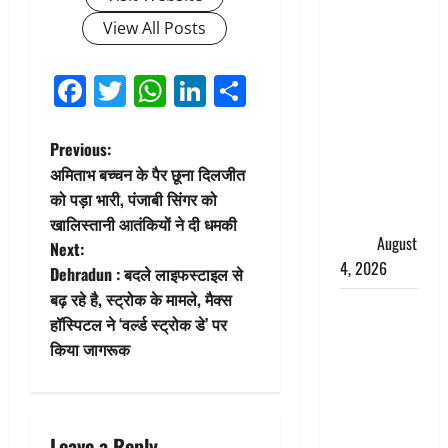
‘अभिजीत
View All Posts
दिपके को
तुरंत करो
Facebook
Twitter
WhatsApp
LinkedIn
Share
गिरफ्तार’,
सोशल
मीडिया
P
Previous:
इन्फ्लुएंसर
अमिताभ बच्चन के पैर छूना दिलजीत
o
फैजान ने
को पड़ा भारी, पंजाबी सिंगर को
लगाए संगीन
खालिस्तानी आतंकियों ने दी धमकी
s
आरोप
August
Next:
4, 2026
t
Dehradun : बदले लाइफस्टाइल से
बढ़ रहे है, स्ट्रोक के मामले, मैक्स
Dehradun :
n
हॉस्पिटल ने ‘वर्ल्ड स्ट्रोक डे’ पर
अपहरण की
किया जागरूक
a
घटना का
खुलासा,
v
कलयुगी मां
निकली 15
Leave a Reply