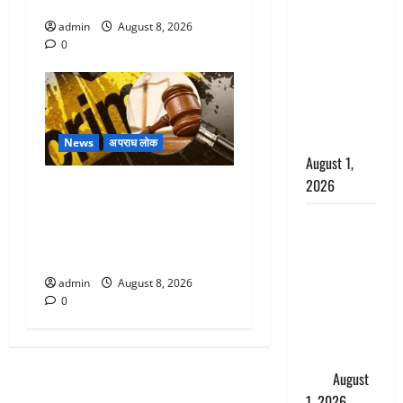
किया संवाद
सृष्टि कंडारी
मौत मामले में
admin
August 8, 2026
0
बड़ा एक्शन,
दून पुलिस ने
पति और ननद
को किया
गिरफ्तार
News
अपराध लोक
August 1,
2026
Dehradun : वंशिका बंसल
हत्याकांड में दोषी को आजीवन
Andhra
कारावास, 25 हजार का अर्थदंड
Pradesh:
भी लगाया
मौत के बाद
admin
August 8, 2026
जिंदा हुई
0
महिला, अंतिम
संस्कार से
पहले लौटी
सांस
August
1, 2026