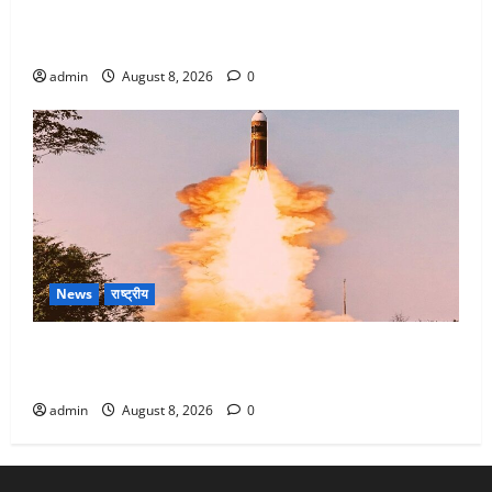
Dehradun : वंशिका बंसल हत्याकांड में दोषी को आजीवन
कारावास, 25 हजार का अर्थदंड भी लगाया
admin
August 8, 2026
0
News
राष्ट्रीय
भारत ने किया अग्नि-4 बैलिस्टिक मिसाइल का सफल परीक्षण,
4000 किमी दूर बैठे दुश्मनों की अब खैर नहीं
admin
August 8, 2026
0