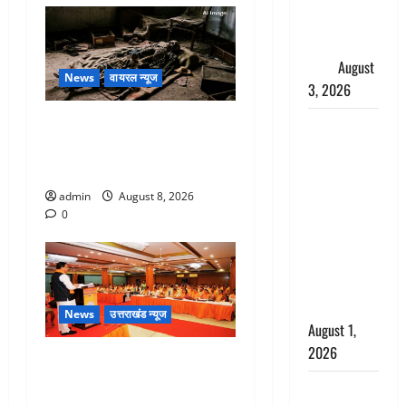
शिखा बंधन
का वैज्ञानिक
महत्व
August
News
वायरल न्यूज
3, 2026
एक साल तक सड़ती रही लाश,
Haridwar :
बंद कमरे से मिला कंकाल, बेटी,
सनातन के
रिश्तेदार और पड़ोसी सब बेखबर
अपमान पर
भड़के CM
admin
August 8, 2026
धामी, बोले-
0
‘पप्पू’ गैंग ने
भगवाधारियों
का उड़ाया
मजाक’
News
उत्तराखंड न्यूज
August 1,
2026
देहरादून में भाजपा की बड़ी बैठक,
मुख्यमंत्री धामी ने कार्यकर्ताओं से
Dehradun :