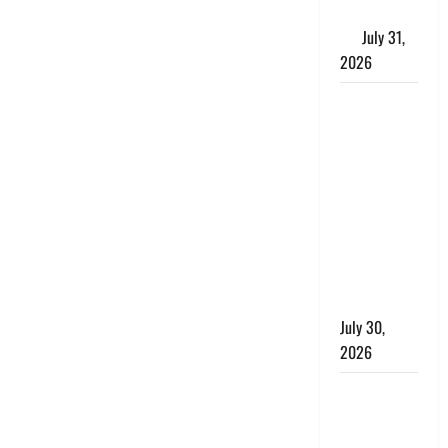
के लाभकारी
गुण
July 31,
2026
CM धामी ने
की
हेल्पलाइन-1905
की समीक्षा,
लंबित
शिकायतों के
त्वरित
निस्तारण के
दिए निर्देश
July 30,
2026
करेंसी
व्यवस्था में
बड़ा बदलाव: