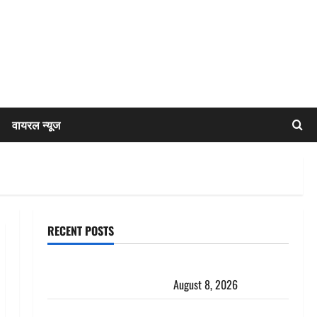
वायरल न्यूज
RECENT POSTS
एक साल तक सड़ती रही लाश, बंद कमरे से मिला कंकाल, बेटी,
रिश्तेदार और पड़ोसी सब बेखबर
August 8, 2026
देहरादून में भाजपा की बड़ी बैठक, मुख्यमंत्री धामी ने