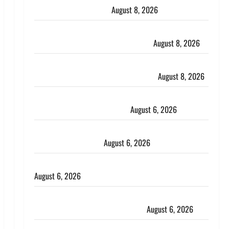
कार्यकर्ताओं से किया संवाद
August 8, 2026
Dehradun : वंशिका बंसल हत्याकांड में दोषी को आजीवन
कारावास, 25 हजार का अर्थदंड भी लगाया
August 8, 2026
भारत ने किया अग्नि-4 बैलिस्टिक मिसाइल का सफल परीक्षण,
4000 किमी दूर बैठे दुश्मनों की अब खैर नहीं
August 8, 2026
Chamoli : उफनते गधेरे के पास नवजात को छोड़ा, रोने की
आवाज सुन ग्रामीणों ने बचाई जान
August 6, 2026
अतीक अहमद के छोटे बेटे की सड़क हादसे में मौत, जेल में बंद
भाई से मिलने जा रहा था
August 6, 2026
Monsoon Special : मानसून के महीने में रखे सेहत का ख्याल
August 6, 2026
Dehradun: साइबर ठगों ने बुजुर्ग को लगाया लाखों का चूना,
डिजिटल अरेस्ट कर ठग लिए ₹13 लाख
August 6, 2026