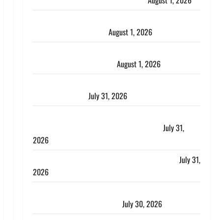
पुलिस ने पति और ननद को किया गिरफ्तार
August 1, 2026
Andhra Pradesh: मौत के बाद जिंदा हुई महिला, अंतिम
संस्कार से पहले लौटी सांस
August 1, 2026
Nainital: छेड़छाड़ करने वालों को सिखाया सबक, मनचलों का
मुंह किया काला, लगाई कंडाली
August 1, 2026
संसद परिसर में भगवा पहन पप्पू यादव की नौटंकी, संत समाज
ने जताई घोर आपत्ति
July 31, 2026
Haldwani: युवती ने मुस्लिम युवक पर पहचान छिपाने का
लगाया आरोप, शादी का झांसा देकर किया दुष्कर्म
July 31,
2026
Benefits of Neem : आयुर्वेद में नीम के लाभकारी गुण
July 31,
2026
CM धामी ने की हेल्पलाइन-1905 की समीक्षा, लंबित शिकायतों
के त्वरित निस्तारण के दिए निर्देश
July 30, 2026