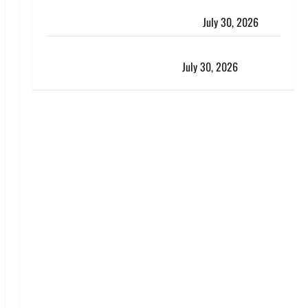
करेंसी व्यवस्था में बड़ा बदलाव: भारत सरकार ने ₹10 और ₹20
के प्लास्टिक नोट के ट्रायल को दी मंजूरी
July 30, 2026
नशा तस्करों के खिलाफ चंपावत पुलिस का एक्शन, ₹1 करोड़
कीमत की स्मैक बरामद, 2 गिरफ्तार,
July 30, 2026