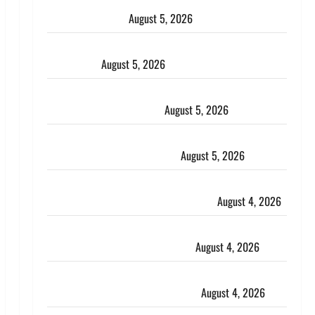
Uttarakhand : प्रदेश के इन जिलों में बारिश का अलर्ट, जानें
कहां-कहां बरसेंगे मेघ
August 5, 2026
Hindi Horror Story : जंगल की प्रेतात्मा (The Spirit of
the Jungle)
August 5, 2026
पिथौरागढ़ पुलिस का बड़ा एक्शन, जंतर-मंतर पर इस्तीफा
लहराने वाला शेर सिंह बर्खास्त
August 5, 2026
लगान-गजनी फेम एक्टर प्रदीप रावत का निधन, ‘महाभारत’ में
निभाया था अश्वत्थामा का किरदार
August 5, 2026
Haridwar : CM धामी ने चरण धोकर किया कांवड़ियों का
स्वागत, शिवभक्तों पर हेलीकाॅप्टर से पुष्पवर्षा
August 4, 2026
तमिलनाडु में डबल मीनिंग कमेंट को लेकर बवाल, उदयनिधि
स्टालिन को पुलिस ने हिरासत में लिया
August 4, 2026
‘अभिजीत दिपके को तुरंत करो गिरफ्तार’, सोशल मीडिया
इन्फ्लुएंसर फैजान ने लगाए संगीन आरोप
August 4, 2026