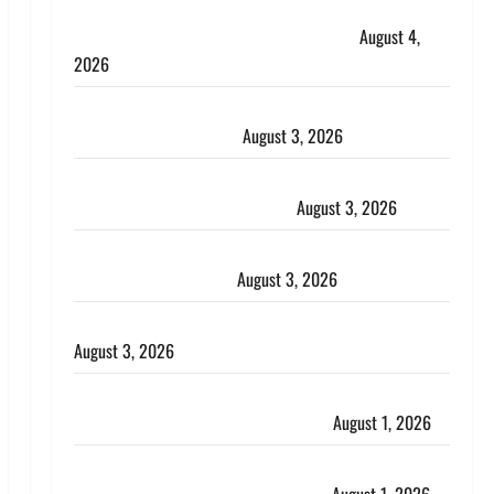
Dehradun : अपहरण की घटना का खुलासा, कलयुगी मां
निकली 15 साल की नाबालिग बेटी की सौदेबाज
August 4,
2026
Haridwar : धर्मनगरी में हर-हर महादेव की गूंज, शिवालयों में
उमड़ा श्रद्धालुओं का सैलाब
August 3, 2026
पूर्व MP बृजभूषण शरण सिंह को बड़ी राहत, कोर्ट ने यौन
उत्पीड़न मामले में किया बाइज्जत बरी
August 3, 2026
जल्द अमीर बनने की चाह में बन गया चोर, दून पुलिस ने 11
दोपहिया वाहन बरामद किए
August 3, 2026
हिन्दू सनातन संस्कृति में शिखा बंधन का वैज्ञानिक महत्व
August 3, 2026
Haridwar : सनातन के अपमान पर भड़के CM धामी, बोले-
‘पप्पू’ गैंग ने भगवाधारियों का उड़ाया मजाक’
August 1, 2026
Dehradun : सृष्टि कंडारी मौत मामले में बड़ा एक्शन, दून