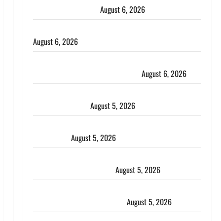
भाई से मिलने जा रहा था
August 6, 2026
Monsoon Special : मानसून के महीने में रखे सेहत का ख्याल
August 6, 2026
Dehradun: साइबर ठगों ने बुजुर्ग को लगाया लाखों का चूना,
डिजिटल अरेस्ट कर ठग लिए ₹13 लाख
August 6, 2026
Uttarakhand : प्रदेश के इन जिलों में बारिश का अलर्ट, जानें
कहां-कहां बरसेंगे मेघ
August 5, 2026
Hindi Horror Story : जंगल की प्रेतात्मा (The Spirit of
the Jungle)
August 5, 2026
पिथौरागढ़ पुलिस का बड़ा एक्शन, जंतर-मंतर पर इस्तीफा
लहराने वाला शेर सिंह बर्खास्त
August 5, 2026
लगान-गजनी फेम एक्टर प्रदीप रावत का निधन, ‘महाभारत’ में
निभाया था अश्वत्थामा का किरदार
August 5, 2026