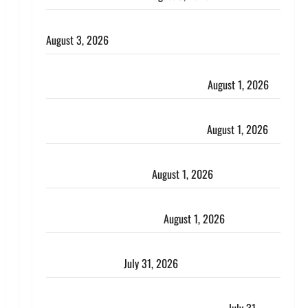
हिन्दू सनातन संस्कृति में शिखा बंधन का वैज्ञानिक महत्व
August 3, 2026
Haridwar : सनातन के अपमान पर भड़के CM धामी, बोले-
‘पप्पू’ गैंग ने भगवाधारियों का उड़ाया मजाक’
August 1, 2026
Dehradun : सृष्टि कंडारी मौत मामले में बड़ा एक्शन, दून
पुलिस ने पति और ननद को किया गिरफ्तार
August 1, 2026
Andhra Pradesh: मौत के बाद जिंदा हुई महिला, अंतिम
संस्कार से पहले लौटी सांस
August 1, 2026
Nainital: छेड़छाड़ करने वालों को सिखाया सबक, मनचलों का
मुंह किया काला, लगाई कंडाली
August 1, 2026
संसद परिसर में भगवा पहन पप्पू यादव की नौटंकी, संत समाज
ने जताई घोर आपत्ति
July 31, 2026
Haldwani: युवती ने मुस्लिम युवक पर पहचान छिपाने का