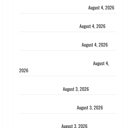
Haridwar : CM धामी ने चरण धोकर किया कांवड़ियों का
स्वागत, शिवभक्तों पर हेलीकाॅप्टर से पुष्पवर्षा
August 4, 2026
तमिलनाडु में डबल मीनिंग कमेंट को लेकर बवाल, उदयनिधि
स्टालिन को पुलिस ने हिरासत में लिया
August 4, 2026
‘अभिजीत दिपके को तुरंत करो गिरफ्तार’, सोशल मीडिया
इन्फ्लुएंसर फैजान ने लगाए संगीन आरोप
August 4, 2026
Dehradun : अपहरण की घटना का खुलासा, कलयुगी मां
निकली 15 साल की नाबालिग बेटी की सौदेबाज
August 4,
2026
Haridwar : धर्मनगरी में हर-हर महादेव की गूंज, शिवालयों में
उमड़ा श्रद्धालुओं का सैलाब
August 3, 2026
पूर्व MP बृजभूषण शरण सिंह को बड़ी राहत, कोर्ट ने यौन
उत्पीड़न मामले में किया बाइज्जत बरी
August 3, 2026
जल्द अमीर बनने की चाह में बन गया चोर, दून पुलिस ने 11
दोपहिया वाहन बरामद किए
August 3, 2026