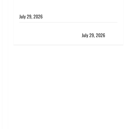
विश्व बाघ दिवस पर CM धामी का संबोधन, कहा- ‘जंगल
सुरक्षित, तो बाघ और प्रकृति का संतुलन भी रहेगा सुरक्षित’
July 29, 2026
राहुल गांधी के बयान पर लोकसभा में भारी हंगामा, संसदीय कार्य
मंत्री ने जताई आपत्ति, बोले- माफी मांगो
July 29, 2026