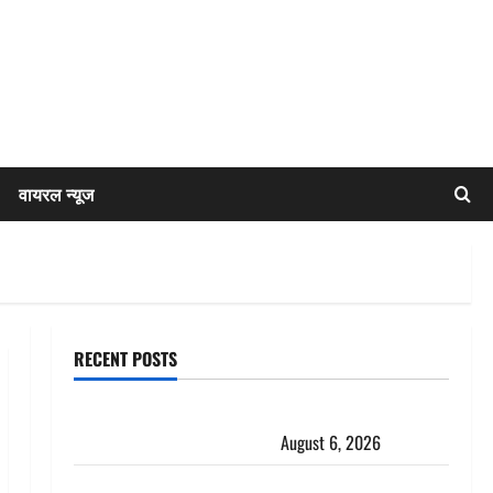
वायरल न्यूज
RECENT POSTS
Chamoli : उफनते गधेरे के पास नवजात को छोड़ा, रोने की
आवाज सुन ग्रामीणों ने बचाई जान
August 6, 2026
अतीक अहमद के छोटे बेटे की सड़क हादसे में मौत, जेल में बंद