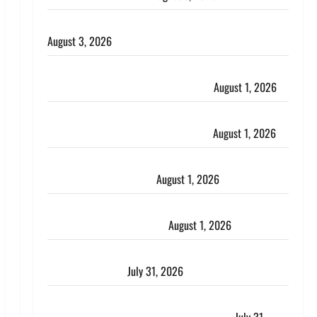
हिन्दू सनातन संस्कृति में शिखा बंधन का वैज्ञानिक महत्व
August 3, 2026
Haridwar : सनातन के अपमान पर भड़के CM धामी, बोले-
‘पप्पू’ गैंग ने भगवाधारियों का उड़ाया मजाक’
August 1, 2026
Dehradun : सृष्टि कंडारी मौत मामले में बड़ा एक्शन, दून
पुलिस ने पति और ननद को किया गिरफ्तार
August 1, 2026
Andhra Pradesh: मौत के बाद जिंदा हुई महिला, अंतिम
संस्कार से पहले लौटी सांस
August 1, 2026
Nainital: छेड़छाड़ करने वालों को सिखाया सबक, मनचलों का
मुंह किया काला, लगाई कंडाली
August 1, 2026
संसद परिसर में भगवा पहन पप्पू यादव की नौटंकी, संत समाज
ने जताई घोर आपत्ति
July 31, 2026
Haldwani: युवती ने मुस्लिम युवक पर पहचान छिपाने का