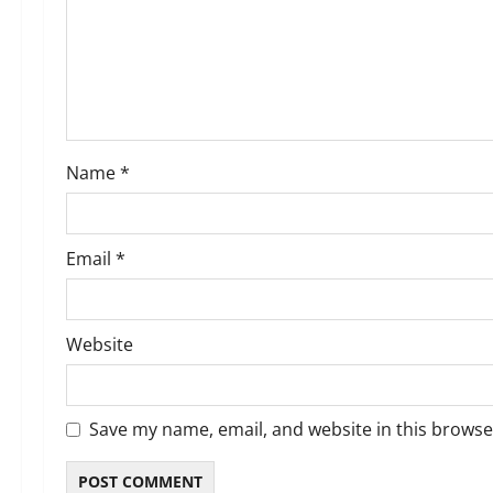
t
i
o
n
Name
*
Email
*
Website
Save my name, email, and website in this browse