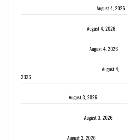
Haridwar : CM धामी ने चरण धोकर किया कांवड़ियों का
स्वागत, शिवभक्तों पर हेलीकाॅप्टर से पुष्पवर्षा
August 4, 2026
तमिलनाडु में डबल मीनिंग कमेंट को लेकर बवाल, उदयनिधि
स्टालिन को पुलिस ने हिरासत में लिया
August 4, 2026
‘अभिजीत दिपके को तुरंत करो गिरफ्तार’, सोशल मीडिया
इन्फ्लुएंसर फैजान ने लगाए संगीन आरोप
August 4, 2026
Dehradun : अपहरण की घटना का खुलासा, कलयुगी मां
निकली 15 साल की नाबालिग बेटी की सौदेबाज
August 4,
2026
Haridwar : धर्मनगरी में हर-हर महादेव की गूंज, शिवालयों में
उमड़ा श्रद्धालुओं का सैलाब
August 3, 2026
पूर्व MP बृजभूषण शरण सिंह को बड़ी राहत, कोर्ट ने यौन
उत्पीड़न मामले में किया बाइज्जत बरी
August 3, 2026
जल्द अमीर बनने की चाह में बन गया चोर, दून पुलिस ने 11
दोपहिया वाहन बरामद किए
August 3, 2026