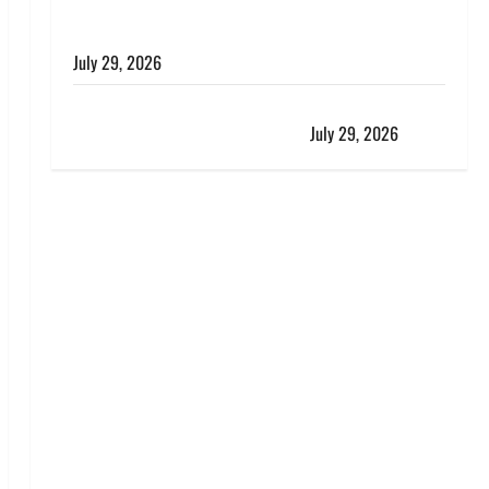
विश्व बाघ दिवस पर CM धामी का संबोधन, कहा- ‘जंगल
सुरक्षित, तो बाघ और प्रकृति का संतुलन भी रहेगा सुरक्षित’
July 29, 2026
राहुल गांधी के बयान पर लोकसभा में भारी हंगामा, संसदीय कार्य
मंत्री ने जताई आपत्ति, बोले- माफी मांगो
July 29, 2026