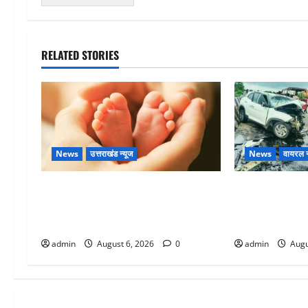
RELATED STORIES
News
उत्तराखंड न्यूज
News
वायरल न
Chamoli : उफनते गधेरे के पास नवजात
अतीक अहमद के छ
को छोड़ा, रोने की आवाज सुन ग्रामीणों ने
में मौत, जेल में 
बचाई जान
था
admin
August 6, 2026
0
admin
Augu