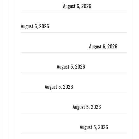
भाई से मिलने जा रहा था
August 6, 2026
Monsoon Special : मानसून के महीने में रखे सेहत का ख्याल
August 6, 2026
Dehradun: साइबर ठगों ने बुजुर्ग को लगाया लाखों का चूना,
डिजिटल अरेस्ट कर ठग लिए ₹13 लाख
August 6, 2026
Uttarakhand : प्रदेश के इन जिलों में बारिश का अलर्ट, जानें
कहां-कहां बरसेंगे मेघ
August 5, 2026
Hindi Horror Story : जंगल की प्रेतात्मा (The Spirit of
the Jungle)
August 5, 2026
पिथौरागढ़ पुलिस का बड़ा एक्शन, जंतर-मंतर पर इस्तीफा
लहराने वाला शेर सिंह बर्खास्त
August 5, 2026
लगान-गजनी फेम एक्टर प्रदीप रावत का निधन, ‘महाभारत’ में
निभाया था अश्वत्थामा का किरदार
August 5, 2026