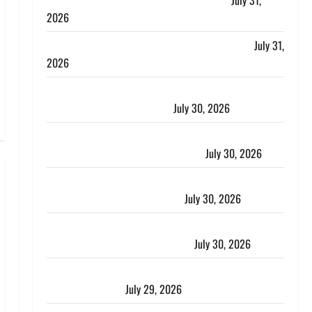
लगाया आरोप, शादी का झांसा देकर किया दुष्कर्म
July 31,
2026
Benefits of Neem : आयुर्वेद में नीम के लाभकारी गुण
July 31,
2026
CM धामी ने की हेल्पलाइन-1905 की समीक्षा, लंबित शिकायतों
के त्वरित निस्तारण के दिए निर्देश
July 30, 2026
करेंसी व्यवस्था में बड़ा बदलाव: भारत सरकार ने ₹10 और ₹20
के प्लास्टिक नोट के ट्रायल को दी मंजूरी
July 30, 2026
नशा तस्करों के खिलाफ चंपावत पुलिस का एक्शन, ₹1 करोड़
कीमत की स्मैक बरामद, 2 गिरफ्तार,
July 30, 2026
रिश्तों का कत्ल : बिना हाथ धोये खाना परोसने पर हैवान बना
देवर, भाभी का सिर धड़ से किया अलग
July 30, 2026
Uttarakhand : राज्य में मूसलाधार बारिश का अलर्ट, इन जिलों
में जमकर बरसेंगे मेघ
July 29, 2026