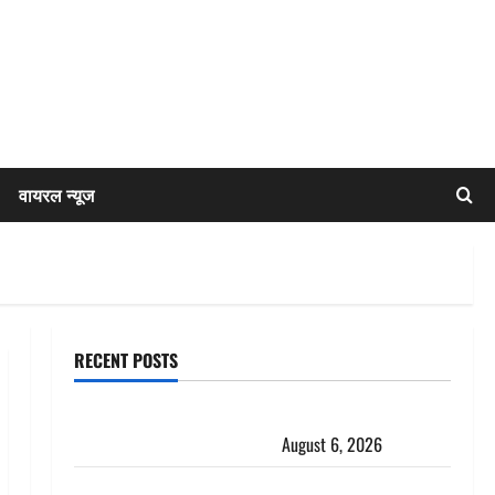
वायरल न्यूज
RECENT POSTS
Chamoli : उफनते गधेरे के पास नवजात को छोड़ा, रोने की
आवाज सुन ग्रामीणों ने बचाई जान
August 6, 2026
अतीक अहमद के छोटे बेटे की सड़क हादसे में मौत, जेल में बंद