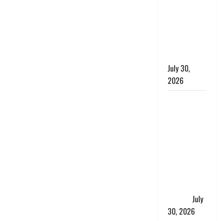
लंबित
शिकायतों के
त्वरित
निस्तारण के
दिए निर्देश
July 30,
2026
करेंसी
व्यवस्था में
बड़ा बदलाव:
भारत सरकार
ने ₹10 और
₹20 के
प्लास्टिक नोट
के ट्रायल को
दी मंजूरी
July
30, 2026