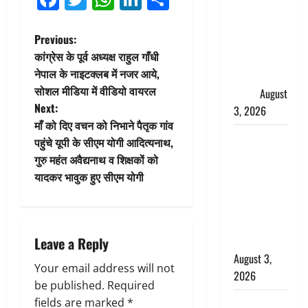
हर-हर महादेव
की गूंज,
P
Previous:
शिवालयों में
कांग्रेस के पूर्व अध्यक्ष राहुल गाँधी
उमड़ा
o
नेपाल के नाइटक्लब में नजर आये,
श्रद्धालुओं का
सोशल मीडिया में वीडियो वायरल
सैलाब
August
s
Next:
3, 2026
t
माँ को दिए वचन को निभाने पैतृक गांव
पूर्व MP
पहुंचे यूपी के सीएम योगी आदित्यनाथ,
n
बृजभूषण शरण
गुरु महंत अवैद्यनाथ व शिक्षकों को
सिंह को बड़ी
यादकर भावुक हुए सीएम योगी
a
राहत, कोर्ट ने
यौन उत्पीड़न
v
मामले में किया
i
Leave a Reply
बाइज्जत बरी
August 3,
g
Your email address will not
2026
be published.
Required
a
fields are marked
*
जल्द अमीर