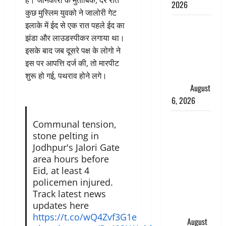
है। जानकारी के मुताबिक, देर रात
2026
कुछ मुस्लिम युवको ने जालोरी गेट
Monsoon
इलाके में ईद से एक रात पहले ईद का
Special :
झंडा और लाउडस्पीकर लगाया था।
मानसून के
इसके बाद जब दूसरे पक्ष के लोगो ने
महीने में रखे
इस पर आपत्ति दर्ज की, तो मारपीट
सेहत का
शुरू हो गई, पथराव होने लगे।
ख्याल
August
6, 2026
Dehradun:
Communal tension,
साइबर ठगों ने
stone pelting in
बुजुर्ग को
Jodhpur's Jalori Gate
लगाया लाखों
area hours before
Eid, at least 4
का चूना,
policemen injured.
डिजिटल
Track latest news
अरेस्ट कर
updates here
ठग लिए ₹13
https://t.co/wQ4Zvf3G1e
लाख
August