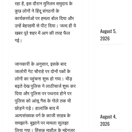
‘महाभारत’ में
रहा है, इस दौरान मुस्लिम समुदाय के
निभाया था
कुछ लोगों ने हिंदू संगठनों के
अश्वत्थामा का
कार्यकर्त्ताओ पर हमला बोल दिया और
किरदार
उन्हें बेहरहमी से पीट दिया। जल्द ही ये
August 5,
खबर पूरे शहर में आग की तरह फैल
2026
गई।
Haridwar :
CM धामी ने
जानकारी के अनुसार, इसके बाद
चरण धोकर
जालोरी गेट चौराहे पर दोनों पक्षों के
किया
लोगों का पहुंचना शुरू हो गया। भीड़
कांवड़ियों का
बढ़ते देख पुलिस ने लाठीचार्ज शुरू कर
स्वागत,
दिया और पुलिस पर पथराव होने पर
शिवभक्तों पर
पुलिस को आंसू गैस के गोले तक भी
हेलीकाॅप्टर से
छोड़ने पड़े। हालांकि बाद में
पुष्पवर्षा
अल्पसंख्यक वर्ग के काजी साहब के
August 4,
समझाने- बुझाने पर मामला सुलझा
2026
लिया गया। हिंसक माहौल के मद्देनजर