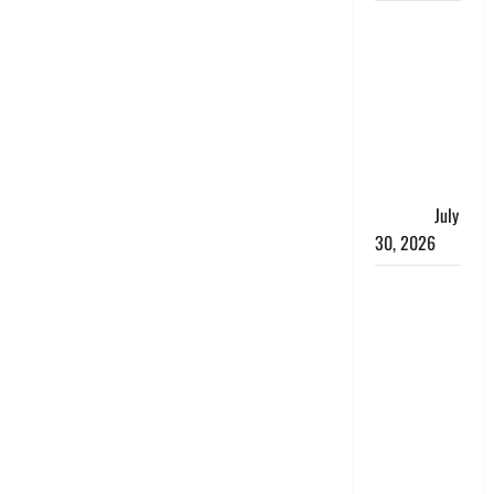
नशा तस्करों
के खिलाफ
चंपावत पुलिस
का एक्शन, ₹1
करोड़ कीमत
की स्मैक
बरामद, 2
गिरफ्तार,
July
30, 2026
रिश्तों का
कत्ल : बिना
हाथ धोये
खाना परोसने
पर हैवान बना
देवर, भाभी का
सिर धड़ से
किया अलग