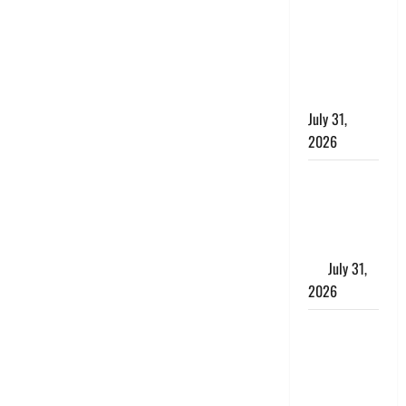
छिपाने का
लगाया आरोप,
शादी का
झांसा देकर
किया दुष्कर्म
July 31,
2026
Benefits of
Neem :
आयुर्वेद में नीम
के लाभकारी
गुण
July 31,
2026
CM धामी ने
की
हेल्पलाइन-1905
की समीक्षा,