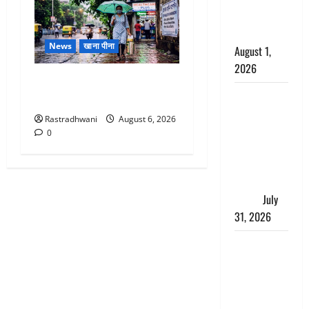
काला, लगाई
कंडाली
News
खाना पीना
August 1,
2026
Monsoon Special : मानसून के
संसद परिसर
महीने में रखे सेहत का ख्याल
में भगवा पहन
Rastradhwani
August 6, 2026
पप्पू यादव की
0
नौटंकी, संत
समाज ने
जताई घोर
आपत्ति
July
31, 2026
Haldwani:
युवती ने
मुस्लिम युवक
पर पहचान