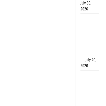
July 30,
2026
Uttarakhand
: राज्य में
मूसलाधार
बारिश का
अलर्ट, इन
जिलों में
जमकर बरसेंगे
मेघ
July 29,
2026
विश्व बाघ
दिवस पर CM
धामी का
संबोधन, कहा-
‘जंगल
सुरक्षित, तो