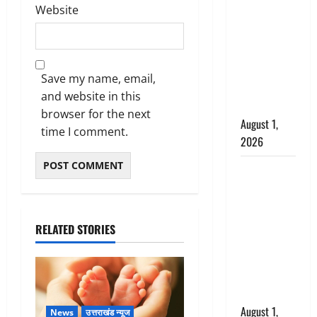
अपमान पर
Website
भड़के CM
धामी, बोले-
‘पप्पू’ गैंग ने
भगवाधारियों
Save my name, email,
का उड़ाया
and website in this
मजाक’
browser for the next
August 1,
time I comment.
2026
Dehradun :
सृष्टि कंडारी
मौत मामले में
बड़ा एक्शन,
RELATED STORIES
दून पुलिस ने
पति और ननद
को किया
गिरफ्तार
August 1,
News
उत्तराखंड न्यूज