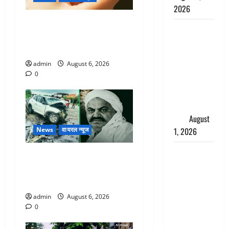
2026
Chamoli : उफनते गधेरे के पास
Andhra
नवजात को छोड़ा, रोने की आवाज
Pradesh:
सुन ग्रामीणों ने बचाई जान
मौत के बाद
admin
August 6, 2026
जिंदा हुई
0
महिला, अंतिम
संस्कार से
पहले लौटी
सांस
August
1, 2026
News
वायरल न्यूज
Nainital:
अतीक अहमद के छोटे बेटे की
छेड़छाड़ करने
सड़क हादसे में मौत, जेल में बंद
वालों को
भाई से मिलने जा रहा था
सिखाया
admin
August 6, 2026
सबक,
0
मनचलों का
मुंह किया