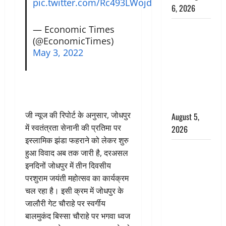
pic.twitter.com/Rc493LWojd
6, 2026
Uttarakhand
— Economic Times
(@EconomicTimes)
: प्रदेश के इन
May 3, 2022
जिलों में
बारिश का
अलर्ट, जानें
कहां-कहां
बरसेंगे मेघ
जी न्यूज की रिपोर्ट के अनुसार, जोधपुर
August 5,
में स्वतंत्रता सेनानी की प्रतिमा पर
2026
इस्लामिक झंडा फहराने को लेकर शुरु
Hindi
हुआ विवाद अब तक जारी है, दरअसल
Horror
इनदिनों जोधपुर में तीन दिवसीय
Story : जंगल
परशुराम जयंती महोत्सव का कार्यक्रम
की प्रेतात्मा
चल रहा है। इसी क्रम में जोधपुर के
(The Spirit
जालौरी गेट चौराहे पर स्वर्गीय
of the
बालमुकंद बिस्सा चौराहे पर भगवा ध्वज
Jungle)