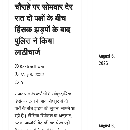
चौराहे पर सोमवार देर
उफनते गधेरे
के पास
रात दो पक्षों के बीच
नवजात को
हिंसक झड़पों के बाद
छोड़ा, रोने की
आवाज सुन
पुलिस ने किया
ग्रामीणों ने
बचाई जान
लाठीचार्ज
August 6,
2026
Rastradhwani
अतीक अहमद
May 3, 2022
के छोटे बेटे
0
की सड़क
राजस्थान के करौली में सांप्रदायिक
हादसे में मौत,
हिसंक घटना के बाद जोधपुर से दो
जेल में बंद भाई
पक्षों के बीच झड़प की सूचना सामने आ
से मिलने जा
रही है। मीडिया रिपोर्ट्स के अनुसार,
रहा था
घटना जालौरी गेट की बताई जा रही
August 6,