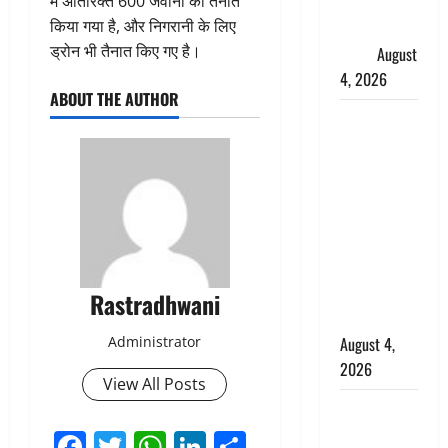
में अतिरिक्त 600 जवानों को तैनात
फैजान ने
किया गया है, और निगरानी के लिए
लगाए संगीन
ड्रोन भी तैनात किए गए है।
आरोप
August
4, 2026
ABOUT THE AUTHOR
Dehradun :
अपहरण की
घटना का
खुलासा,
कलयुगी मां
निकली 15
साल की
नाबालिग बेटी
Rastradhwani
की सौदेबाज
Administrator
August 4,
2026
View All Posts
Haridwar :
धर्मनगरी में
Facebook
Twitter
WhatsApp
LinkedIn
Share