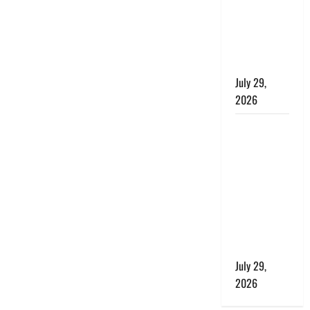
बाघ और
प्रकृति का
संतुलन भी
रहेगा सुरक्षित’
July 29,
2026
राहुल गांधी के
बयान पर
लोकसभा में
भारी हंगामा,
संसदीय कार्य
मंत्री ने जताई
आपत्ति, बोले-
माफी मांगो
July 29,
2026