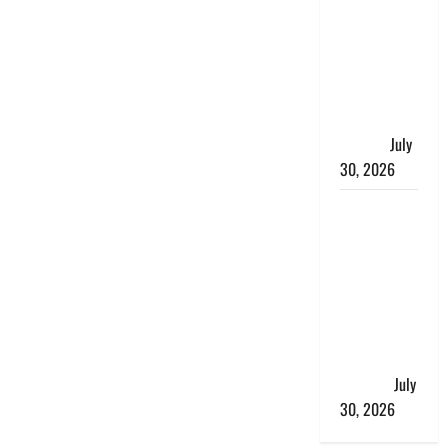
भारत सरकार
ने ₹10 और
₹20 के
प्लास्टिक नोट
के ट्रायल को
दी मंजूरी
July
30, 2026
नशा तस्करों
के खिलाफ
चंपावत पुलिस
का एक्शन, ₹1
करोड़ कीमत
की स्मैक
बरामद, 2
गिरफ्तार,
July
30, 2026