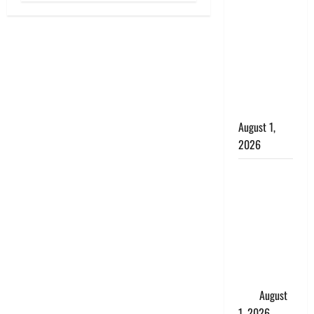
सृष्टि कंडारी
मौत मामले में
बड़ा एक्शन,
दून पुलिस ने
पति और ननद
को किया
गिरफ्तार
August 1,
2026
Andhra
Pradesh:
मौत के बाद
जिंदा हुई
महिला, अंतिम
संस्कार से
पहले लौटी
सांस
August
1, 2026