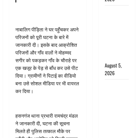
Hindi
Horror
Story : जंगल
नाबालिग पीड़िता ने घर पहुँचकर अपने
की प्रेतात्मा
परिजनों को पूरी घटना के बारे में
(The Spirit
जानकारी दी। इसके बाद आक्रोशित
of the
परिजनों और गाँव वालों ने मोहम्मद
Jungle)
सगीर को पकड़कर गाँव के चौराहे पर
August 5,
एक खजूर के पेड़ से बाँध कर उसे पीट
2026
दिया। ग्रामीणों ने पिटाई का वीडियो
बना उसे सोशल मीडिया पर भी वायरल
पिथौरागढ़
कर दिया।
पुलिस का
बड़ा एक्शन,
जंतर-मंतर पर
हसनगंज थाना प्रभारी रामचंद्र मंडल
इस्तीफा
ने जानकारी दी, घटना की सूचना
लहराने वाला
मिलते ही पुलिस तत्काल मौके पर
शेर सिंह