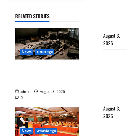
राहत, कोर्ट ने
यौन उत्पीड़न
RELATED STORIES
मामले में किया
बाइज्जत बरी
August 3,
2026
News
वायरल न्यूज
जल्द अमीर
बनने की चाह
एक साल तक सड़ती रही लाश,
में बन गया
बंद कमरे से मिला कंकाल, बेटी,
चोर, दून
रिश्तेदार और पड़ोसी सब बेखबर
पुलिस ने 11
admin
August 8, 2026
दोपहिया वाहन
0
बरामद किए
August 3,
2026
हिन्दू सनातन
News
उत्तराखंड न्यूज
संस्कृति में