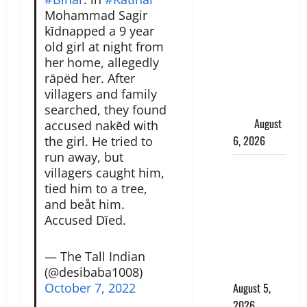
साइबर ठगों ने
Mohammad Sagir
बुजुर्ग को
kīdnapped a 9 year
लगाया लाखों
old girl at night from
का चूना,
her home, allegedly
डिजिटल
rāpëd her. After
अरेस्ट कर
villagers and family
ठग लिए ₹13
searched, they found
लाख
August
accused nakēd with
6, 2026
the girl. He tried to
run away, but
Uttarakhand
villagers caught him,
: प्रदेश के इन
tied him to a tree,
जिलों में
and beåt him.
बारिश का
Accused Dīed.
अलर्ट, जानें
कहां-कहां
— The Tall Indian
बरसेंगे मेघ
(@desibaba1008)
October 7, 2022
August 5,
2026