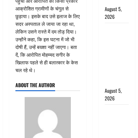
पहुँची और आरोपित को किसी प्रकार
बर्खास्त
आक्रोशित ग्रामीणों के चंगुल से
August 5,
छुड़ाया। इसके बाद उसे इलाज के लिए
2026
सदर अस्पताल ले जाया जा रहा था,
लगान-गजनी
लेकिन उसने रास्ते में दम तोड़ दिया।
फेम एक्टर
उन्होंने कहा, कि इस घटना में जो भी
प्रदीप रावत
दोषी हैं, उन्हें बख्शा नहीं जाएगा। बता
का निधन,
दें, कि आरोपित मोहम्मद सगीर के
‘महाभारत’ में
खिलाफ पहले से ही बलात्कार के केस
निभाया था
चल रहे थे।
अश्वत्थामा का
किरदार
ABOUT THE AUTHOR
August 5,
2026
Haridwar :
CM धामी ने
चरण धोकर
किया