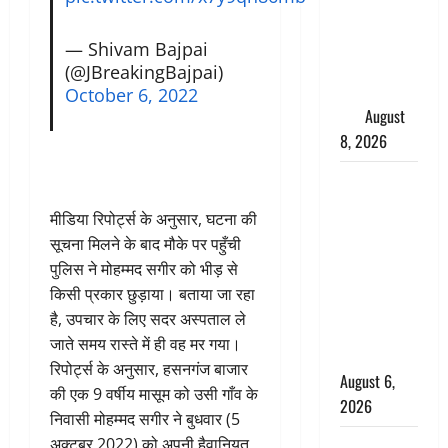
परीक्षण,
4000 किमी
— Shivam Bajpai
दूर बैठे दुश्मनों
(@JBreakingBajpai)
की अब खैर
October 6, 2022
नहीं
August
8, 2026
Chamoli :
उफनते गधेरे
मीडिया रिपोर्ट्स के अनुसार, घटना की
के पास
सूचना मिलने के बाद मौके पर पहुँची
नवजात को
पुलिस ने मोहम्मद सगीर को भीड़ से
छोड़ा, रोने की
किसी प्रकार छुड़ाया। बताया जा रहा
आवाज सुन
है, उपचार के लिए सदर अस्पताल ले
ग्रामीणों ने
जाते समय रास्ते में ही वह मर गया।
बचाई जान
रिपोर्ट्स के अनुसार, हसनगंज बाजार
August 6,
की एक 9 वर्षीय मासूम को उसी गाँव के
2026
निवासी मोहम्मद सगीर ने बुधवार (5
अक्टूबर 2022) को अपनी हैवानियत
अतीक अहमद