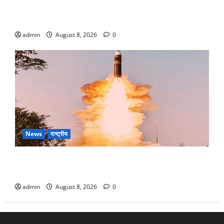
Dehradun : वंशिका बंसल हत्याकांड में दोषी को आजीवन
कारावास, 25 हजार का अर्थदंड भी लगाया
admin
August 8, 2026
0
News
राष्ट्रीय
भारत ने किया अग्नि-4 बैलिस्टिक मिसाइल का सफल परीक्षण,
4000 किमी दूर बैठे दुश्मनों की अब खैर नहीं
admin
August 8, 2026
0