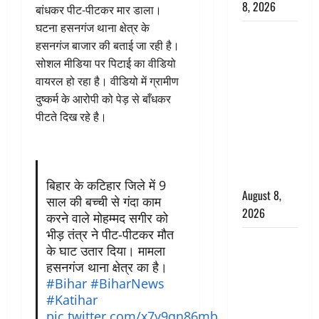
8, 2026
बांधकर पीट-पीटकर मार डाला।
घटना हसनगंज थाना क्षेत्र के
Dehradun :
हसनगंज बाजार की बताई जा रही है।
वंशिका बंसल
सोशल मीडिया पर पिटाई का वीडियो
हत्याकांड में
वायरल हो रहा है। वीडियो में ग्रामीण
दोषी को
दुष्कर्म के आरोपी को पेड़ से बाँधकर
आजीवन
पीटते दिख रहे है।
कारावास, 25
हजार का
अर्थदंड भी
लगाया
बिहार के कटिहार जिले में 9
August 8,
साल की बच्ची से गंदा काम
2026
करने वाले मोहम्मद सगीर को
भीड़ तंत्र ने पीट-पीटकर मौत
भारत ने किया
के घाट उतार दिया। मामला
अग्नि-4
हसनगंज थाना क्षेत्र का है।
बैलिस्टिक
#Bihar
#BiharNews
मिसाइल का
#Katihar
सफल
pic.twitter.com/x7y9qn86mb