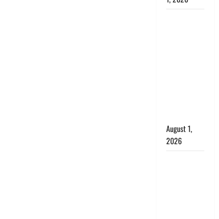
Nainital:
छेड़छाड़ करने
वालों को
सिखाया
सबक,
मनचलों का
मुंह किया
काला, लगाई
कंडाली
August 1,
2026
संसद परिसर
में भगवा पहन
पप्पू यादव की
नौटंकी, संत
समाज ने