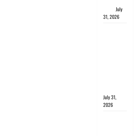
जताई घोर
आपत्ति
July
31, 2026
Haldwani:
युवती ने
मुस्लिम युवक
पर पहचान
छिपाने का
लगाया आरोप,
शादी का
झांसा देकर
किया दुष्कर्म
July 31,
2026
Benefits of
Neem :
आयुर्वेद में नीम