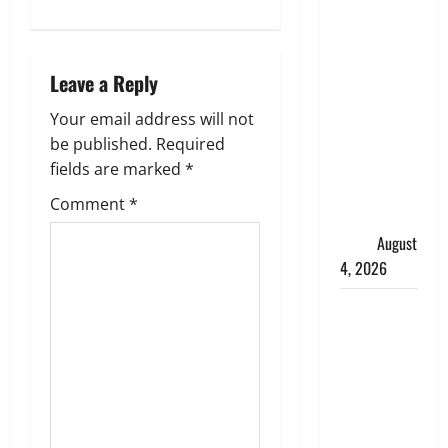
a
‘अभिजीत
v
दिपके को
तुरंत करो
i
Leave a Reply
गिरफ्तार’,
सोशल
g
Your email address will not
मीडिया
be published.
Required
a
इन्फ्लुएंसर
fields are marked
*
फैजान ने
t
Comment
*
लगाए संगीन
आरोप
August
i
4, 2026
o
Dehradun :
n
अपहरण की
घटना का
खुलासा,
कलयुगी मां
निकली 15