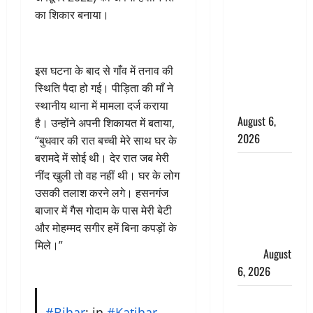
का शिकार बनाया।
के छोटे बेटे
की सड़क
हादसे में मौत,
जेल में बंद भाई
इस घटना के बाद से गाँव में तनाव की
से मिलने जा
स्थिति पैदा हो गई। पीड़िता की माँ ने
रहा था
स्थानीय थाना में मामला दर्ज कराया
August 6,
है। उन्होंने अपनी शिकायत में बताया,
2026
“बुधवार की रात बच्ची मेरे साथ घर के
बरामदे में सोई थी। देर रात जब मेरी
Monsoon
नींद खुली तो वह नहीं थी। घर के लोग
Special :
उसकी तलाश करने लगे। हसनगंज
मानसून के
बाजार में गैस गोदाम के पास मेरी बेटी
महीने में रखे
और मोहम्मद सगीर हमें बिना कपड़ों के
सेहत का
मिले।”
ख्याल
August
6, 2026
Dehradun:
#Bihar
: in
#Katihar