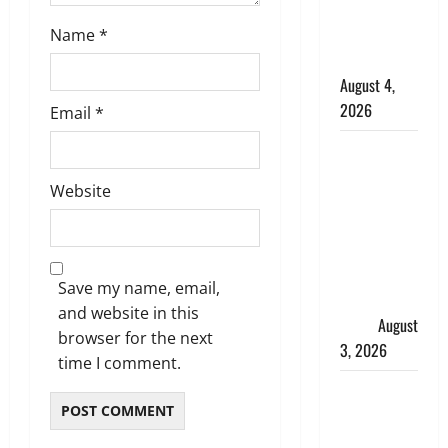
साल की
नाबालिग बेटी
Name
*
की सौदेबाज
August 4,
2026
Email
*
Haridwar :
धर्मनगरी में
Website
हर-हर महादेव
की गूंज,
शिवालयों में
उमड़ा
Save my name, email,
श्रद्धालुओं का
and website in this
सैलाब
August
browser for the next
3, 2026
time I comment.
पूर्व MP
बृजभूषण शरण
सिंह को बड़ी