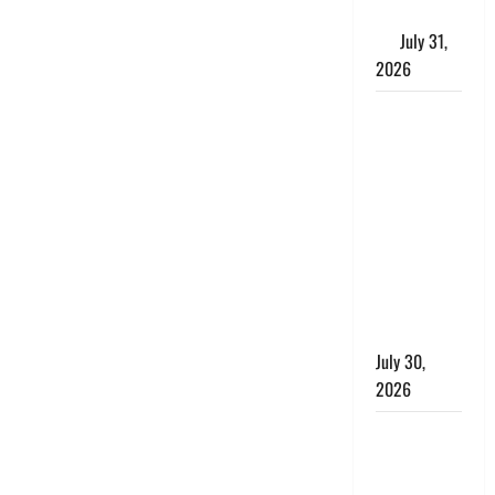
के लाभकारी
गुण
July 31,
2026
CM धामी ने
की
हेल्पलाइन-1905
की समीक्षा,
लंबित
शिकायतों के
त्वरित
निस्तारण के
दिए निर्देश
July 30,
2026
करेंसी
व्यवस्था में
बड़ा बदलाव: