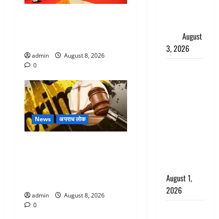
शिखा बंधन
देहरादून में भाजपा की बड़ी बैठक,
का वैज्ञानिक
मुख्यमंत्री धामी ने कार्यकर्ताओं से
महत्व
August
किया संवाद
3, 2026
admin
August 8, 2026
0
Haridwar :
सनातन के
अपमान पर
भड़के CM
धामी, बोले-
News
अपराध लोक
‘पप्पू’ गैंग ने
भगवाधारियों
Dehradun : वंशिका बंसल
का उड़ाया
हत्याकांड में दोषी को आजीवन
मजाक’
कारावास, 25 हजार का अर्थदंड
August 1,
भी लगाया
2026
admin
August 8, 2026
0
Dehradun :