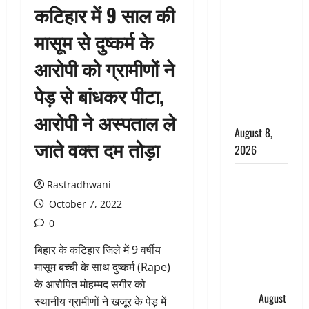
कटिहार में 9 साल की
सड़ती रही
लाश, बंद
मासूम से दुष्कर्म के
कमरे से मिला
आरोपी को ग्रामीणों ने
कंकाल, बेटी,
रिश्तेदार और
पेड़ से बांधकर पीटा,
पड़ोसी सब
बेखबर
आरोपी ने अस्पताल ले
August 8,
जाते वक्त दम तोड़ा
2026
देहरादून में
Rastradhwani
भाजपा की
October 7, 2022
बड़ी बैठक,
0
मुख्यमंत्री
धामी ने
बिहार के कटिहार जिले में 9 वर्षीय
कार्यकर्ताओं
मासूम बच्ची के साथ दुष्‍कर्म (Rape)
से किया
के आरोपित मोहम्मद सगीर को
संवाद
August
स्थानीय ग्रामीणों ने खजूर के पेड़ में