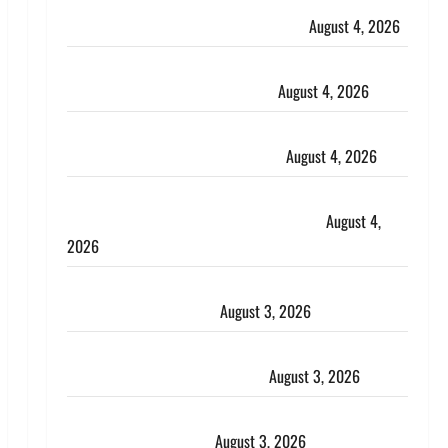
Haridwar : CM धामी ने चरण धोकर किया कांवड़ियों का
स्वागत, शिवभक्तों पर हेलीकाॅप्टर से पुष्पवर्षा
August 4, 2026
तमिलनाडु में डबल मीनिंग कमेंट को लेकर बवाल, उदयनिधि
स्टालिन को पुलिस ने हिरासत में लिया
August 4, 2026
‘अभिजीत दिपके को तुरंत करो गिरफ्तार’, सोशल मीडिया
इन्फ्लुएंसर फैजान ने लगाए संगीन आरोप
August 4, 2026
Dehradun : अपहरण की घटना का खुलासा, कलयुगी मां
निकली 15 साल की नाबालिग बेटी की सौदेबाज
August 4,
2026
Haridwar : धर्मनगरी में हर-हर महादेव की गूंज, शिवालयों में
उमड़ा श्रद्धालुओं का सैलाब
August 3, 2026
पूर्व MP बृजभूषण शरण सिंह को बड़ी राहत, कोर्ट ने यौन
उत्पीड़न मामले में किया बाइज्जत बरी
August 3, 2026
जल्द अमीर बनने की चाह में बन गया चोर, दून पुलिस ने 11
दोपहिया वाहन बरामद किए
August 3, 2026