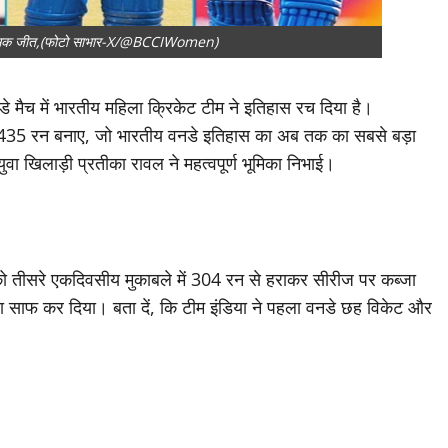
तिहासिक जीत,(फोटो साभार-X/@BCCIWomen)
च में भारतीय महिला क्रिकेट टीम ने इत‍िहास रच‍ द‍िया है।
 435 रन बनाए, जो भारतीय वनडे इतिहास का अब तक का सबसे बड़ा
ुवा खिलाड़ी प्रतीका रावल ने महत्वपूर्ण भूमिका निभाई।
ो तीसरे एकदिवसीय मुकाबले में 304 रन से हराकर सीरीज पर कब्जा
़ा साफ कर दिया। बता दें, कि टीम इंडिया ने पहला वनडे छह विकेट और