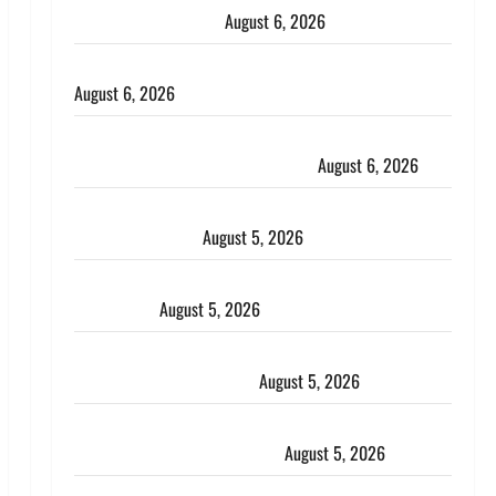
भाई से मिलने जा रहा था
August 6, 2026
Monsoon Special : मानसून के महीने में रखे सेहत का ख्याल
August 6, 2026
Dehradun: साइबर ठगों ने बुजुर्ग को लगाया लाखों का चूना,
डिजिटल अरेस्ट कर ठग लिए ₹13 लाख
August 6, 2026
Uttarakhand : प्रदेश के इन जिलों में बारिश का अलर्ट, जानें
कहां-कहां बरसेंगे मेघ
August 5, 2026
Hindi Horror Story : जंगल की प्रेतात्मा (The Spirit of
the Jungle)
August 5, 2026
पिथौरागढ़ पुलिस का बड़ा एक्शन, जंतर-मंतर पर इस्तीफा
लहराने वाला शेर सिंह बर्खास्त
August 5, 2026
लगान-गजनी फेम एक्टर प्रदीप रावत का निधन, ‘महाभारत’ में
निभाया था अश्वत्थामा का किरदार
August 5, 2026