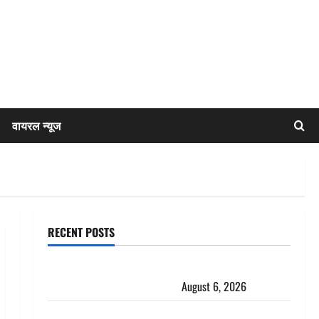
वायरल न्यूज
RECENT POSTS
Chamoli : उफनते गधेरे के पास नवजात को छोड़ा, रोने की
आवाज सुन ग्रामीणों ने बचाई जान
August 6, 2026
अतीक अहमद के छोटे बेटे की सड़क हादसे में मौत, जेल में बंद