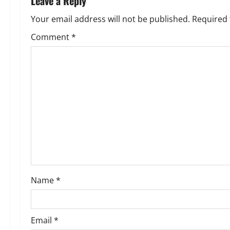
Leave a Reply
a
Your email address will not be published.
Required 
v
Comment
*
i
g
a
t
i
o
Name
*
n
Email
*