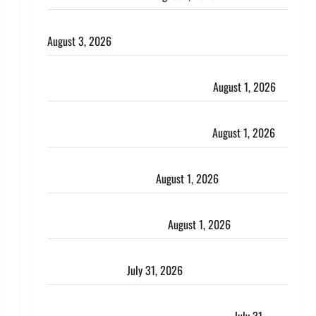
हिन्दू सनातन संस्कृति में शिखा बंधन का वैज्ञानिक महत्व
August 3, 2026
Haridwar : सनातन के अपमान पर भड़के CM धामी, बोले-
‘पप्पू’ गैंग ने भगवाधारियों का उड़ाया मजाक’
August 1, 2026
Dehradun : सृष्टि कंडारी मौत मामले में बड़ा एक्शन, दून
पुलिस ने पति और ननद को किया गिरफ्तार
August 1, 2026
Andhra Pradesh: मौत के बाद जिंदा हुई महिला, अंतिम
संस्कार से पहले लौटी सांस
August 1, 2026
Nainital: छेड़छाड़ करने वालों को सिखाया सबक, मनचलों का
मुंह किया काला, लगाई कंडाली
August 1, 2026
संसद परिसर में भगवा पहन पप्पू यादव की नौटंकी, संत समाज
ने जताई घोर आपत्ति
July 31, 2026
Haldwani: युवती ने मुस्लिम युवक पर पहचान छिपाने का