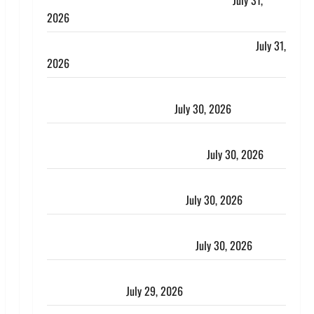
लगाया आरोप, शादी का झांसा देकर किया दुष्कर्म
July 31,
2026
Benefits of Neem : आयुर्वेद में नीम के लाभकारी गुण
July 31,
2026
CM धामी ने की हेल्पलाइन-1905 की समीक्षा, लंबित शिकायतों
के त्वरित निस्तारण के दिए निर्देश
July 30, 2026
करेंसी व्यवस्था में बड़ा बदलाव: भारत सरकार ने ₹10 और ₹20
के प्लास्टिक नोट के ट्रायल को दी मंजूरी
July 30, 2026
नशा तस्करों के खिलाफ चंपावत पुलिस का एक्शन, ₹1 करोड़
कीमत की स्मैक बरामद, 2 गिरफ्तार,
July 30, 2026
रिश्तों का कत्ल : बिना हाथ धोये खाना परोसने पर हैवान बना
देवर, भाभी का सिर धड़ से किया अलग
July 30, 2026
Uttarakhand : राज्य में मूसलाधार बारिश का अलर्ट, इन जिलों
में जमकर बरसेंगे मेघ
July 29, 2026