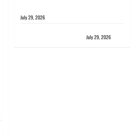
विश्व बाघ दिवस पर CM धामी का संबोधन, कहा- ‘जंगल
सुरक्षित, तो बाघ और प्रकृति का संतुलन भी रहेगा सुरक्षित’
July 29, 2026
राहुल गांधी के बयान पर लोकसभा में भारी हंगामा, संसदीय कार्य
मंत्री ने जताई आपत्ति, बोले- माफी मांगो
July 29, 2026