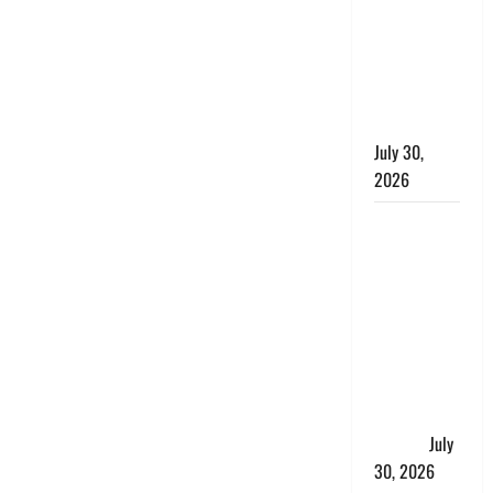
लंबित
शिकायतों के
त्वरित
निस्तारण के
दिए निर्देश
July 30,
2026
करेंसी
व्यवस्था में
बड़ा बदलाव:
भारत सरकार
ने ₹10 और
₹20 के
प्लास्टिक नोट
के ट्रायल को
दी मंजूरी
July
30, 2026