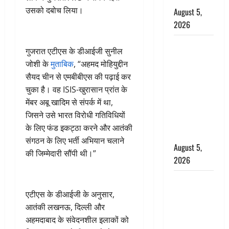
उसको दबोच लिया।
August 5,
2026
पिथौरागढ़
गुजरात एटीएस के डीआईजी सुनील
पुलिस का
जोशी के
मुताबिक
, “अहमद मोहियुद्दीन
बड़ा एक्शन,
सैयद चीन से एमबीबीएस की पढ़ाई कर
जंतर-मंतर पर
चुका है। वह ISIS-खुरासान प्रांत के
इस्तीफा
मेंबर अबू खादिम से संपर्क में था,
लहराने वाला
जिसने उसे भारत विरोधी गतिविधियों
शेर सिंह
के लिए फंड इकट्ठा करने और आतंकी
बर्खास्त
संगठन के लिए भर्ती अभियान चलाने
August 5,
की जिम्मेदारी सौंपी थी।”
2026
लगान-गजनी
फेम एक्टर
एटीएस के डीआईजी के अनुसार,
प्रदीप रावत
आतंकी लखनऊ, दिल्ली और
का निधन,
अहमदाबाद के संवेदनशील इलाकों को