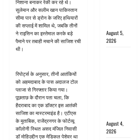
‘महाभारत’ में
निशाना बनाकर रेकी कर रहे थे।
निभाया था
सुलेमान और सलीम खान पाकिस्तान
अश्वत्थामा का
सीमा पार से ड्रोन के जरिए हथियारों
किरदार
की सप्लाई में शामिल थे, जबकि तीनों
August 5,
ने राइसिन का इस्तेमाल करके बड़े
2026
पैमाने पर तबाही मचाने की साजिश रची
थी।
Haridwar :
CM धामी ने
चरण धोकर
रिपोर्ट्स के अनुसार, तीनों आतंकियों
किया
को अहमदाबाद के पास अदालज टोल
कांवड़ियों का
प्लाजा से गिरफ्तार किया गया।
स्वागत,
पूछताछ के दौरान पता चला, कि
शिवभक्तों पर
हैदराबाद का एक डॉक्टर इस आतंकी
हेलीकाॅप्टर से
साजिश का मास्टरमाइंड है। एटीएस
पुष्पवर्षा
के मुताबिक, राजेंद्रनगर के फोर्टव्यू
August 4,
कॉलोनी स्थित असद मंजिल निवासी
2026
डॉ मोहिउद्दीन एक मेडिकल पेशेवर था