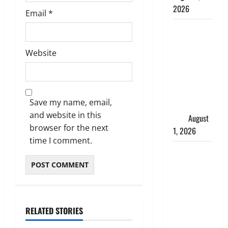
2026
Email
*
Andhra
Pradesh:
Website
मौत के बाद
जिंदा हुई
महिला, अंतिम
संस्कार से
Save my name, email,
पहले लौटी
and website in this
सांस
August
browser for the next
1, 2026
time I comment.
Nainital:
छेड़छाड़ करने
वालों को
सिखाया
सबक,
RELATED STORIES
मनचलों का
मुंह किया