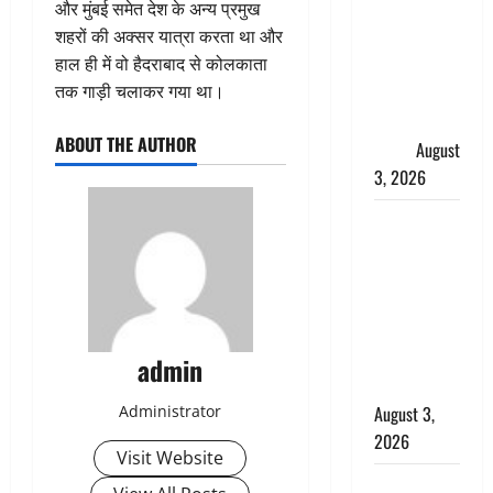
और मुंबई समेत देश के अन्य प्रमुख
हर-हर महादेव
शहरों की अक्सर यात्रा करता था और
की गूंज,
हाल ही में वो हैदराबाद से कोलकाता
शिवालयों में
तक गाड़ी चलाकर गया था।
उमड़ा
श्रद्धालुओं का
ABOUT THE AUTHOR
सैलाब
August
3, 2026
पूर्व MP
बृजभूषण शरण
सिंह को बड़ी
राहत, कोर्ट ने
यौन उत्पीड़न
मामले में किया
admin
बाइज्जत बरी
August 3,
Administrator
2026
Visit Website
जल्द अमीर