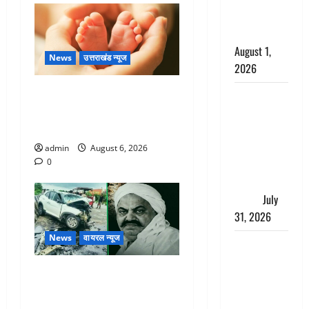
काला, लगाई
कंडाली
August 1,
News
उत्तराखंड न्यूज
2026
Chamoli : उफनते गधेरे के पास
संसद परिसर
नवजात को छोड़ा, रोने की आवाज
में भगवा पहन
सुन ग्रामीणों ने बचाई जान
पप्पू यादव की
नौटंकी, संत
admin
August 6, 2026
0
समाज ने
जताई घोर
आपत्ति
July
31, 2026
News
वायरल न्यूज
Haldwani:
युवती ने
अतीक अहमद के छोटे बेटे की
मुस्लिम युवक
सड़क हादसे में मौत, जेल में बंद
पर पहचान
भाई से मिलने जा रहा था