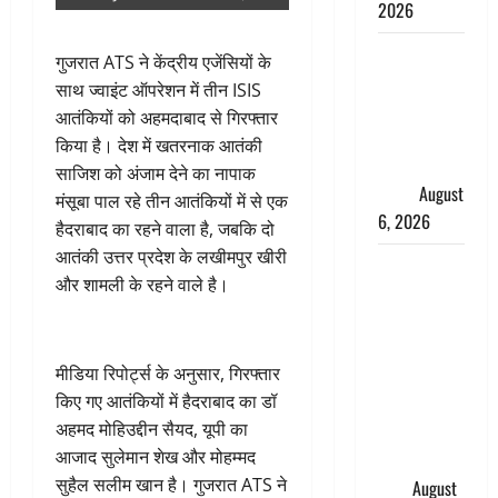
2026
Monsoon
गुजरात ATS ने केंद्रीय एजेंसियों के
Special :
साथ ज्वाइंट ऑपरेशन में तीन ISIS
मानसून के
आतंकियों को अहमदाबाद से गिरफ्तार
महीने में रखे
किया है। देश में खतरनाक आतंकी
सेहत का
साजिश को अंजाम देने का नापाक
ख्याल
August
मंसूबा पाल रहे तीन आतंकियों में से एक
6, 2026
हैदराबाद का रहने वाला है, जबकि दो
आतंकी उत्तर प्रदेश के लखीमपुर खीरी
Dehradun:
और शामली के रहने वाले है।
साइबर ठगों ने
बुजुर्ग को
लगाया लाखों
मीडिया रिपोर्ट्स के अनुसार, गिरफ्तार
का चूना,
किए गए आतंकियों में हैदराबाद का डॉ
डिजिटल
अहमद मोहिउद्दीन सैयद, यूपी का
अरेस्ट कर
आजाद सुलेमान शेख और मोहम्मद
ठग लिए ₹13
सुहैल सलीम खान है। गुजरात ATS ने
लाख
August