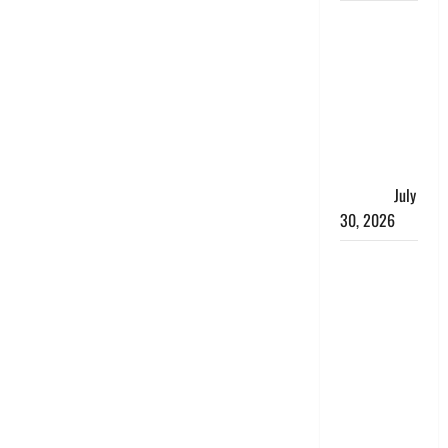
नशा तस्करों
के खिलाफ
चंपावत पुलिस
का एक्शन, ₹1
करोड़ कीमत
की स्मैक
बरामद, 2
गिरफ्तार,
July
30, 2026
रिश्तों का
कत्ल : बिना
हाथ धोये
खाना परोसने
पर हैवान बना
देवर, भाभी का
सिर धड़ से
किया अलग