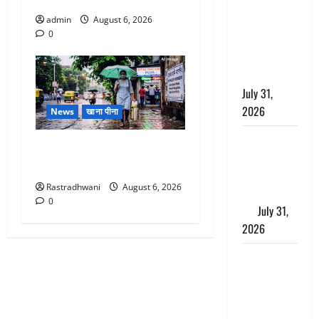
छिपाने का
admin
August 6, 2026
लगाया आरोप,
0
शादी का
झांसा देकर
किया दुष्कर्म
July 31,
2026
News
खाना पीना
Benefits of
Monsoon Special : मानसून के
Neem :
महीने में रखे सेहत का ख्याल
आयुर्वेद में नीम
Rastradhwani
August 6, 2026
के लाभकारी
0
गुण
July 31,
2026
CM धामी ने
की
हेल्पलाइन-1905
की समीक्षा,