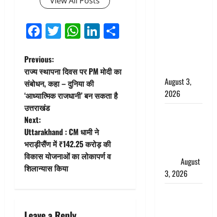
View All Posts
बनने की चाह
में बन गया
Facebook
Twitter
WhatsApp
LinkedIn
Share
चोर, दून
पुलिस ने 11
दोपहिया वाहन
P
Previous:
बरामद किए
राज्य स्थापना दिवस पर PM मोदी का
o
August 3,
संबोधन, कहा – दुनिया की
2026
‘आध्यात्मिक राजधानी’ बन सकता है
s
उत्तराखंड
हिन्दू सनातन
t
Next:
संस्कृति में
Uttarakhand : CM धामी ने
शिखा बंधन
n
भराड़ीसैंण में ₹142.25 करोड़ की
का वैज्ञानिक
विकास योजनाओं का लोकापर्ण व
a
महत्व
August
शिलान्यास किया
3, 2026
v
Haridwar :
i
सनातन के
Leave a Reply