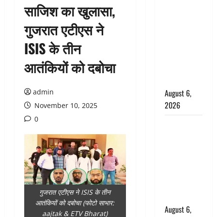
साजिश का खुलासा,
उफनते गधेरे
के पास
गुजरात एटीएस ने
नवजात को
ISIS के तीन
छोड़ा, रोने की
आवाज सुन
आतंकियों को दबोचा
ग्रामीणों ने
बचाई जान
admin
August 6,
2026
November 10, 2025
0
अतीक अहमद
के छोटे बेटे
की सड़क
हादसे में मौत,
जेल में बंद भाई
से मिलने जा
गुजरात एटीएस ने ISIS के तीन
रहा था
आतंकियों को दबोचा (फोटो साभार:
August 6,
aajtak & ETV Bharat)