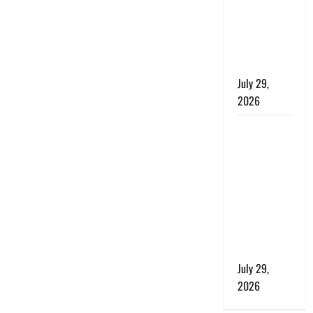
बाघ और
प्रकृति का
संतुलन भी
रहेगा सुरक्षित’
July 29,
2026
राहुल गांधी के
बयान पर
लोकसभा में
भारी हंगामा,
संसदीय कार्य
मंत्री ने जताई
आपत्ति, बोले-
माफी मांगो
July 29,
2026