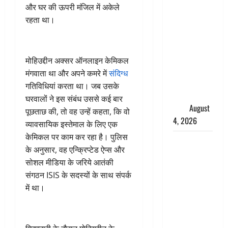
तमिलनाडु में
और घर की ऊपरी मंजिल में अकेले
डबल मीनिंग
रहता था।
कमेंट को
लेकर बवाल,
उदयनिधि
मोहिउद्दीन अक्सर ऑनलाइन केमिकल
स्टालिन को
मंगवाता था और अपने कमरे में
संदिग्ध
पुलिस ने
गतिविधियां करता था। जब उसके
हिरासत में
घरवालों ने इस संबंध उससे कई बार
लिया
August
पूछताछ की, तो वह उन्हें कहता, कि वो
4, 2026
व्यावसायिक इस्तेमाल के लिए एक
केमिकल पर काम कर रहा है। पुलिस
‘अभिजीत
के अनुसार, वह एन्क्रिप्टेड ऐप्स और
दिपके को
सोशल मीडिया के जरिये आतंकी
तुरंत करो
संगठन ISIS के सदस्यों के साथ संपर्क
गिरफ्तार’,
में था।
सोशल
मीडिया
इन्फ्लुएंसर