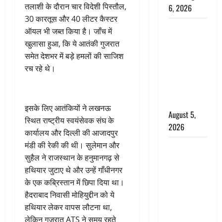
तलाशी के दौरान चार विदेशी पिस्तौल,
6, 2026
30 कारतूस और 40 लीटर कैस्टर
Uttarakhand
ऑयल भी जब्त किया है। जाँच में
: प्रदेश के इन
खुलासा हुआ, कि ये आतंकी गुजरात
जिलों में
समेत देशभर में बड़े हमलों की साजिश
बारिश का
रच रहे थे।
अलर्ट, जानें
कहां-कहां
बरसेंगे मेघ
इसके लिए आतंकियों ने लखनऊ
August 5,
स्थित राष्ट्रीय स्वयंसेवक संघ के
2026
कार्यालय और दिल्ली की आजादपुर
मंडी की रेकी की थी। सुलेमान और
Hindi
सुहैल ने राजस्थान के हनुमानगढ़ से
Horror
हथियार जुटाए थे और उन्हें गाँधीनगर
Story : जंगल
के एक कब्रिस्तान में छिपा दिया था।
की प्रेतात्मा
हैदराबाद निवासी मोहियुद्दीन को ये
(The Spirit
हथियार लेकर वापस लौटना था,
of the
लेकिन गुजरात ATS ने समय रहते
Jungle)