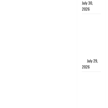
July 30,
2026
Uttarakhand
: राज्य में
मूसलाधार
बारिश का
अलर्ट, इन
जिलों में
जमकर बरसेंगे
मेघ
July 29,
2026
विश्व बाघ
दिवस पर CM
धामी का
संबोधन, कहा-
‘जंगल
सुरक्षित, तो