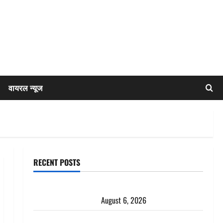
वायरल न्यूज
RECENT POSTS
अतीक अहमद के छोटे बेटे की सड़क हादसे में मौत, जेल में बंद
भाई से मिलने जा रहा था
August 6, 2026
Dehradun: साइबर ठगों ने बुजुर्ग को लगाया लाखों का चूना,