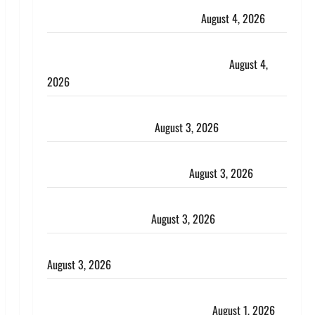
‘अभिजीत दिपके को तुरंत करो गिरफ्तार’, सोशल मीडिया
इन्फ्लुएंसर फैजान ने लगाए संगीन आरोप
August 4, 2026
Dehradun : अपहरण की घटना का खुलासा, कलयुगी मां
निकली 15 साल की नाबालिग बेटी की सौदेबाज
August 4,
2026
Haridwar : धर्मनगरी में हर-हर महादेव की गूंज, शिवालयों में
उमड़ा श्रद्धालुओं का सैलाब
August 3, 2026
पूर्व MP बृजभूषण शरण सिंह को बड़ी राहत, कोर्ट ने यौन
उत्पीड़न मामले में किया बाइज्जत बरी
August 3, 2026
जल्द अमीर बनने की चाह में बन गया चोर, दून पुलिस ने 11
दोपहिया वाहन बरामद किए
August 3, 2026
हिन्दू सनातन संस्कृति में शिखा बंधन का वैज्ञानिक महत्व
August 3, 2026
Haridwar : सनातन के अपमान पर भड़के CM धामी, बोले-
‘पप्पू’ गैंग ने भगवाधारियों का उड़ाया मजाक’
August 1, 2026