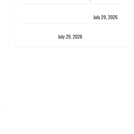
Dehradun: जाखन नदी में बही 12 साल की बच्ची, छुट्टी पर
आए फौजी और स्थानीय युवकों ने बचाई जान
July 29, 2026
चाणक्य नीति : दूसरों की बात को सुनकर कभी अपने अंदर की
आवाज को मत खो देना
July 29, 2026