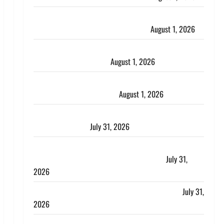
Dehradun : सृष्टि कंडारी मौत मामले में बड़ा एक्शन, दून
पुलिस ने पति और ननद को किया गिरफ्तार
August 1, 2026
Andhra Pradesh: मौत के बाद जिंदा हुई महिला, अंतिम
संस्कार से पहले लौटी सांस
August 1, 2026
Nainital: छेड़छाड़ करने वालों को सिखाया सबक, मनचलों का
मुंह किया काला, लगाई कंडाली
August 1, 2026
संसद परिसर में भगवा पहन पप्पू यादव की नौटंकी, संत समाज
ने जताई घोर आपत्ति
July 31, 2026
Haldwani: युवती ने मुस्लिम युवक पर पहचान छिपाने का
लगाया आरोप, शादी का झांसा देकर किया दुष्कर्म
July 31,
2026
Benefits of Neem : आयुर्वेद में नीम के लाभकारी गुण
July 31,
2026