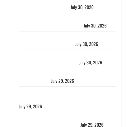
CM धामी ने की हेल्पलाइन-1905 की समीक्षा, लंबित शिकायतों
के त्वरित निस्तारण के दिए निर्देश
July 30, 2026
करेंसी व्यवस्था में बड़ा बदलाव: भारत सरकार ने ₹10 और ₹20
के प्लास्टिक नोट के ट्रायल को दी मंजूरी
July 30, 2026
नशा तस्करों के खिलाफ चंपावत पुलिस का एक्शन, ₹1 करोड़
कीमत की स्मैक बरामद, 2 गिरफ्तार,
July 30, 2026
रिश्तों का कत्ल : बिना हाथ धोये खाना परोसने पर हैवान बना
देवर, भाभी का सिर धड़ से किया अलग
July 30, 2026
Uttarakhand : राज्य में मूसलाधार बारिश का अलर्ट, इन जिलों
में जमकर बरसेंगे मेघ
July 29, 2026
विश्व बाघ दिवस पर CM धामी का संबोधन, कहा- ‘जंगल
सुरक्षित, तो बाघ और प्रकृति का संतुलन भी रहेगा सुरक्षित’
July 29, 2026
राहुल गांधी के बयान पर लोकसभा में भारी हंगामा, संसदीय कार्य
मंत्री ने जताई आपत्ति, बोले- माफी मांगो
July 29, 2026