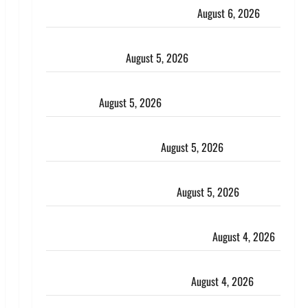
डिजिटल अरेस्ट कर ठग लिए ₹13 लाख
August 6, 2026
Uttarakhand : प्रदेश के इन जिलों में बारिश का अलर्ट, जानें
कहां-कहां बरसेंगे मेघ
August 5, 2026
Hindi Horror Story : जंगल की प्रेतात्मा (The Spirit of
the Jungle)
August 5, 2026
पिथौरागढ़ पुलिस का बड़ा एक्शन, जंतर-मंतर पर इस्तीफा
लहराने वाला शेर सिंह बर्खास्त
August 5, 2026
लगान-गजनी फेम एक्टर प्रदीप रावत का निधन, ‘महाभारत’ में
निभाया था अश्वत्थामा का किरदार
August 5, 2026
Haridwar : CM धामी ने चरण धोकर किया कांवड़ियों का
स्वागत, शिवभक्तों पर हेलीकाॅप्टर से पुष्पवर्षा
August 4, 2026
तमिलनाडु में डबल मीनिंग कमेंट को लेकर बवाल, उदयनिधि
स्टालिन को पुलिस ने हिरासत में लिया
August 4, 2026