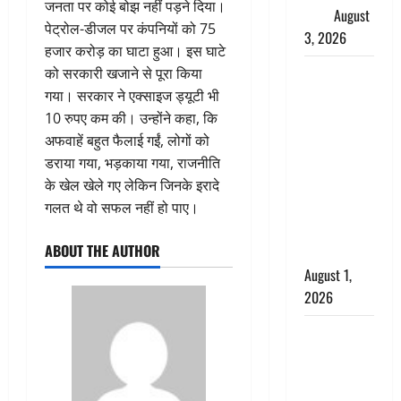
जनता पर कोई बोझ नहीं पड़ने दिया।
महत्व
August
पेट्रोल-डीजल पर कंपनियों को 75
3, 2026
हजार करोड़ का घाटा हुआ। इस घाटे
Haridwar :
को सरकारी खजाने से पूरा किया
सनातन के
गया। सरकार ने एक्साइज ड्यूटी भी
अपमान पर
10 रुपए कम की। उन्होंने कहा, कि
भड़के CM
अफवाहें बहुत फैलाई गईं, लोगों को
धामी, बोले-
डराया गया, भड़काया गया, राजनीति
‘पप्पू’ गैंग ने
के खेल खेले गए लेकिन जिनके इरादे
भगवाधारियों
गलत थे वो सफल नहीं हो पाए।
का उड़ाया
ABOUT THE AUTHOR
मजाक’
August 1,
2026
Dehradun :
सृष्टि कंडारी
मौत मामले में
बड़ा एक्शन,