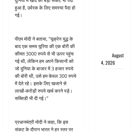
दुनिया में खाद का बड़ा संकट भी पैदा
तुरंत करो
हुआ है, उर्वरक के लिए समस्या पैदा हो
गिरफ्तार’,
गई।
सोशल
मीडिया
इन्फ्लुएंसर
पीएम मोदी ने बताया, “यूक्रेन युद्ध के
फैजान ने
बाद एक समय यूरिया की एक बोरी की
लगाए संगीन
कीमत 3000 रुपये से भी ऊपर पहुंच
आरोप
August
गई थी, लेकिन हम अपने किसानों को
4, 2026
जो दुनिया के बाजार में 3 हजार रुपये
Dehradun :
की बोरी थी, उसे हम केवल 300 रुपये
अपहरण की
में देते रहे। इसके लिए खजाने से
घटना का
लाखों-करोड़ों रुपये खर्च करने पड़े।
खुलासा,
सब्सिडी भी दी गई।”
कलयुगी मां
निकली 15
साल की
प्रधानमंत्री मोदी ने कहा, कि इस
नाबालिग बेटी
संकट के दौरान भारत ने हर स्तर पर