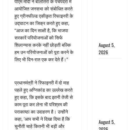
Horror
पीएम मोदी ने बालोतरा के पचपदरा में
Story : जंगल
आयोजित जनसभा को संबोधित करते
की प्रेतात्मा
हुए ग्रीनफील्ड एकीकृत रिफाइनरी के
(The Spirit
उद्घाटन का जिक्र करते हुए कहा,
of the
“आज का दिन साक्षी है, कि भाजपा
Jungle)
सरकारें परियोजनाओं को सिर्फ
August 5,
शिलान्यास करके नहीं छोड़ती बल्कि
2026
हम उन परियोजनाओं को पूरा करने के
लिए भी दिन-रात एक कर देते हैं।”
पिथौरागढ़
पुलिस का
बड़ा एक्शन,
प्रधानमंत्री ने रिफाइनरी में दो माह
जंतर-मंतर पर
पहले हुए अग्निकांड का उल्लेख करते
इस्तीफा
हुए कहा, कि इसके बाद इतनी तेजी से
लहराने वाला
काम पूरा कर लेना भी परिश्रम की
शेर सिंह
पराकाष्ठा का उदाहरण है। उन्होंने
बर्खास्त
कहा, ‘आप सभी ने दिखा दिया है कि
August 5,
चुनौती चाहे कितनी भी बड़ी और
2026