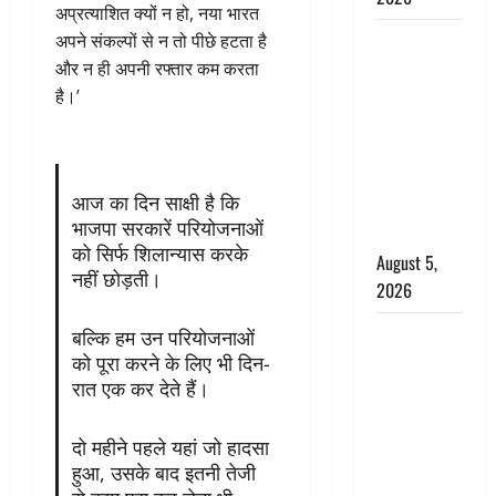
अप्रत्याशित क्यों न हो, नया भारत
लगान-गजनी
अपने संकल्पों से न तो पीछे हटता है
फेम एक्टर
और न ही अपनी रफ्तार कम करता
प्रदीप रावत
है।’
का निधन,
‘महाभारत’ में
निभाया था
आज का दिन साक्षी है कि
अश्वत्थामा का
भाजपा सरकारें परियोजनाओं
किरदार
को सिर्फ शिलान्यास करके
August 5,
नहीं छोड़ती।
2026
Haridwar :
बल्कि हम उन परियोजनाओं
CM धामी ने
को पूरा करने के लिए भी दिन-
रात एक कर देते हैं।
चरण धोकर
किया
कांवड़ियों का
दो महीने पहले यहां जो हादसा
स्वागत,
हुआ, उसके बाद इतनी तेजी