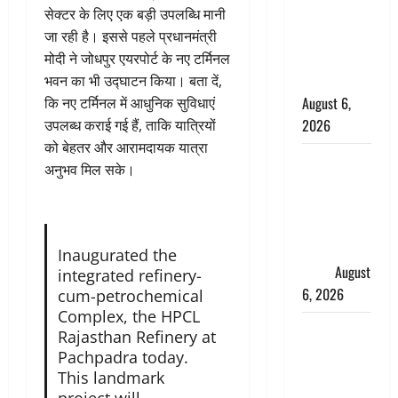
हादसे में मौत,
सेक्टर के लिए एक बड़ी उपलब्धि मानी
जेल में बंद भाई
जा रही है। इससे पहले प्रधानमंत्री
से मिलने जा
मोदी ने जोधपुर एयरपोर्ट के नए टर्मिनल
रहा था
भवन का भी उद्घाटन किया। बता दें,
August 6,
कि नए टर्मिनल में आधुनिक सुविधाएं
2026
उपलब्ध कराई गई हैं, ताकि यात्रियों
को बेहतर और आरामदायक यात्रा
Monsoon
अनुभव मिल सके।
Special :
मानसून के
महीने में रखे
सेहत का
Inaugurated the
ख्याल
August
integrated refinery-
6, 2026
cum-petrochemical
Complex, the HPCL
Dehradun:
Rajasthan Refinery at
साइबर ठगों ने
Pachpadra today.
बुजुर्ग को
This landmark
लगाया लाखों