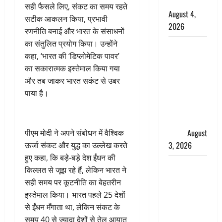
की सौदेबाज
सही फैसले लिए, संकट का समय रहते
August 4,
सटीक आकलन किया, प्रभावी
2026
रणनीति बनाई और भारत के संसाधनों
का संतुलित प्रयोग किया। उन्होंने
Haridwar :
कहा, ‘भारत की ‘डिप्लोमेटिक पावर’
धर्मनगरी में
का सकारात्मक इस्तेमाल किया गया
हर-हर महादेव
और तब जाकर भारत सकंट से उबर
की गूंज,
पाया है।
शिवालयों में
उमड़ा
श्रद्धालुओं का
सैलाब
August
पीएम मोदी ने अपने संबोधन में वैश्विक
3, 2026
ऊर्जा संकट और युद्ध का उल्लेख करते
हुए कहा, कि बड़े-बड़े देश ईंधन की
पूर्व MP
किल्लत से जूझ रहे हैं, लेकिन भारत ने
बृजभूषण शरण
सही समय पर कूटनीति का बेहतरीन
सिंह को बड़ी
इस्तेमाल किया। भारत पहले 25 देशों
राहत, कोर्ट ने
से ईंधन मँगाता था, लेकिन संकट के
यौन उत्पीड़न
समय 40 से ज्यादा देशों से तेल आयात