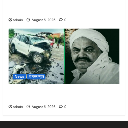
Chamoli : उफनते गधेरे के पास नवजात को छोड़ा, रोने की
आवाज सुन ग्रामीणों ने बचाई जान
admin
August 6, 2026
0
News
वायरल न्यूज
अतीक अहमद के छोटे बेटे की सड़क हादसे में मौत, जेल में बंद
भाई से मिलने जा रहा था
admin
August 6, 2026
0