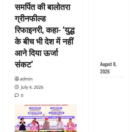
समर्पित की बालोतरा
वंशिका बंसल
हत्याकांड में
ग्रीनफील्ड
दोषी को
रिफाइनरी, कहा- ‘युद्ध
आजीवन
कारावास, 25
के बीच भी देश में नहीं
हजार का
अर्थदंड भी
आने दिया ऊर्जा
लगाया
संकट’
August 8,
2026
admin
भारत ने किया
July 4, 2026
अग्नि-4
0
बैलिस्टिक
मिसाइल का
सफल
परीक्षण,
4000 किमी