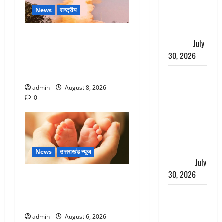
₹20 के
News
राष्ट्रीय
प्लास्टिक नोट
के ट्रायल को
भारत ने किया अग्नि-4 बैलिस्टिक
दी मंजूरी
July
मिसाइल का सफल परीक्षण, 4000
30, 2026
किमी दूर बैठे दुश्मनों की अब खैर
नहीं
नशा तस्करों
के खिलाफ
admin
August 8, 2026
0
चंपावत पुलिस
का एक्शन, ₹1
करोड़ कीमत
की स्मैक
बरामद, 2
News
उत्तराखंड न्यूज
गिरफ्तार,
July
30, 2026
Chamoli : उफनते गधेरे के पास
नवजात को छोड़ा, रोने की आवाज
रिश्तों का
सुन ग्रामीणों ने बचाई जान
कत्ल : बिना
admin
August 6, 2026
हाथ धोये