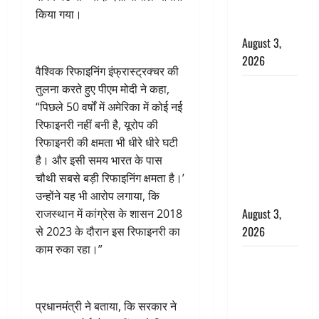
मामले में किया
किया गया।
बाइज्जत बरी
August 3,
2026
वैश्विक रिफाइनिंग इंफ्रास्ट्रक्चर की
जल्द अमीर
तुलना करते हुए पीएम मोदी ने कहा,
बनने की चाह
“पिछले 50 वर्षों में अमेरिका में कोई नई
में बन गया
रिफाइनरी नहीं बनी है, यूरोप की
चोर, दून
रिफाइनरी की क्षमता भी धीरे धीरे घटी
पुलिस ने 11
है। और इसी समय भारत के पास
दोपहिया वाहन
चौथी सबसे बड़ी रिफाइनिंग क्षमता है।’
बरामद किए
उन्होंने यह भी आरोप लगाया, कि
August 3,
राजस्थान में कांग्रेस के शासन 2018
2026
से 2023 के दौरान इस रिफाइनरी का
काम रुका रहा।”
हिन्दू सनातन
संस्कृति में
शिखा बंधन
प्रधानमंत्री ने बताया, कि सरकार ने
का वैज्ञानिक