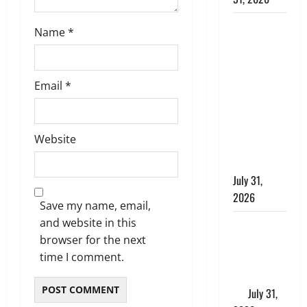
Haldwani:
Name
*
युवती ने
मुस्लिम युवक
पर पहचान
Email
*
छिपाने का
लगाया आरोप,
शादी का
Website
झांसा देकर
किया दुष्कर्म
July 31,
2026
Save my name, email,
and website in this
Benefits of
browser for the next
Neem :
time I comment.
आयुर्वेद में नीम
के लाभकारी
गुण
July 31,