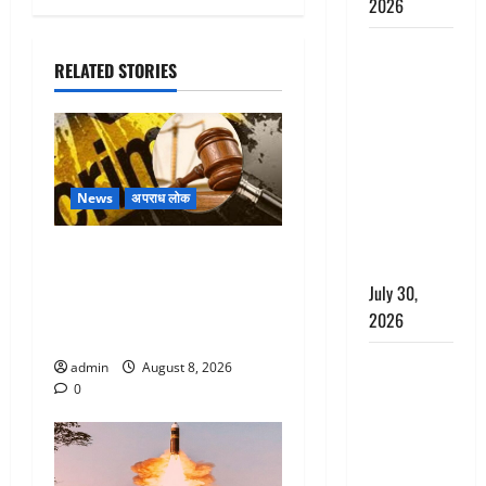
2026
CM धामी ने
RELATED STORIES
की
हेल्पलाइन-1905
की समीक्षा,
लंबित
शिकायतों के
News
अपराध लोक
त्वरित
निस्तारण के
Dehradun : वंशिका बंसल
दिए निर्देश
हत्याकांड में दोषी को आजीवन
July 30,
कारावास, 25 हजार का अर्थदंड
2026
भी लगाया
करेंसी
admin
August 8, 2026
व्यवस्था में
0
बड़ा बदलाव:
भारत सरकार
ने ₹10 और