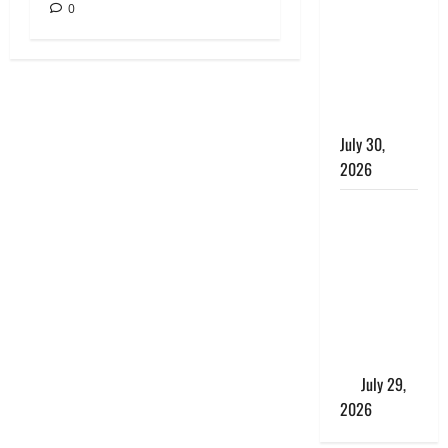
0
खाना परोसने
पर हैवान बना
देवर, भाभी का
सिर धड़ से
किया अलग
July 30,
2026
Uttarakhand
: राज्य में
मूसलाधार
बारिश का
अलर्ट, इन
जिलों में
जमकर बरसेंगे
मेघ
July 29,
2026