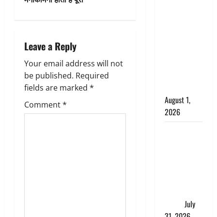
छेड़छाड़ करने
a
वालों को
सिखाया
v
सबक,
Leave a Reply
मनचलों का
i
मुंह किया
Your email address will not
काला, लगाई
g
be published.
Required
कंडाली
fields are marked
*
a
August 1,
Comment
*
2026
t
संसद परिसर
i
में भगवा पहन
पप्पू यादव की
o
नौटंकी, संत
n
समाज ने
जताई घोर
आपत्ति
July
31, 2026