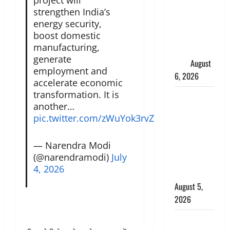
project will
का चूना,
strengthen India’s
energy security,
डिजिटल
boost domestic
अरेस्ट कर
manufacturing,
ठग लिए ₹13
generate
लाख
August
employment and
6, 2026
accelerate economic
transformation. It is
Uttarakhand
another…
: प्रदेश के इन
pic.twitter.com/zWuYok3rvZ
जिलों में
बारिश का
— Narendra Modi
अलर्ट, जानें
(@narendramodi)
July
कहां-कहां
4, 2026
बरसेंगे मेघ
August 5,
2026
Hindi