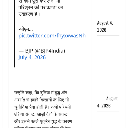
से काम पूरा कर लेना भी
शिवभक्तों पर
परिश्रम की पराकाष्ठा का
हेलीकाॅप्टर से
उदाहरण है।
पुष्पवर्षा
August 4,
-पीएम…
2026
pic.twitter.com/fhyxxwasNh
तमिलनाडु में
डबल मीनिंग
— BJP (@BJP4India)
कमेंट को
July 4, 2026
लेकर बवाल,
उदयनिधि
स्टालिन को
पुलिस ने
हिरासत में
उन्होंने कहा, कि दुनिया में युद्ध और
लिया
August
अशांति से हमारे किसानों के लिए भी
4, 2026
चुनौतियां पैदा होती हैं। अभी पश्चिमी
एशिया संकट, खाड़ी देशों के संकट
‘अभिजीत
और इससे पहले यूक्रेन युद्ध के कारण
दिपके को