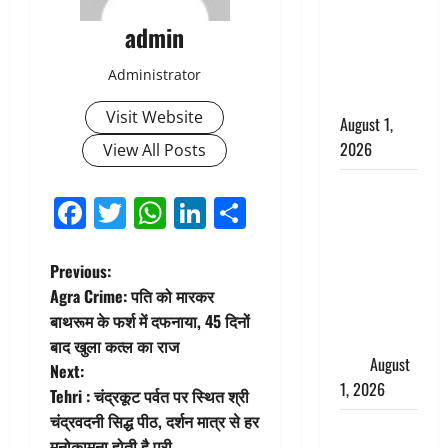
दून पुलिस ने
admin
पति और ननद
को किया
Administrator
गिरफ्तार
Visit Website
August 1,
2026
View All Posts
Andhra
Facebook
Twitter
WhatsApp
LinkedIn
Share
Pradesh:
मौत के बाद
जिंदा हुई
P
Previous:
महिला, अंतिम
Agra Crime: पति को मारकर
o
संस्कार से
बाथरूम के फर्श में दफनाया, 45 दिनों
पहले लौटी
बाद खुला कत्ल का राज
s
सांस
August
Next:
1, 2026
t
Tehri : चंद्रकूट पर्वत पर स्थित श्री
चंद्रवदनी सिद्ध पीठ, दर्शन मात्र से हर
Nainital:
n
मनोकामना होती है पूरी