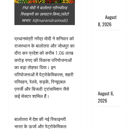
दूर बैठे दुश्मनों
PM मोदी ने बालोतरा ग्रीनफील्ड
की अब खैर
रिफाइनरी का उद्द्घाटन किया,(फोटो
नहीं
August
साभार: X@narendramodi)
8, 2026
Chamoli :
प्रधानमंत्री नरेंद्र मोदी ने शनिवार को
उफनते गधेरे
राजस्थान के बालोतरा और जोधपुर का
के पास
दौरा कर प्रदेश को करीब 1.06 लाख
नवजात को
करोड़ रुपए की विकास परियोजनाओं
छोड़ा, रोने की
का बड़ा तोहफा दिया। इन
आवाज सुन
परियोजनाओं में पेट्रोकेमिकल्स, शहरी
ग्रामीणों ने
परिवहन, रेलवे, सड़कें, रिन्यूएबल
बचाई जान
एनर्जी और बिजली ट्रांसमिशन जैसे
August 6,
कई सेक्टर शामिल हैं।
2026
अतीक अहमद
के छोटे बेटे
बालोतरा में देश की नई रिफाइनरी
की सड़क
भारत के ऊर्जा और पेट्रोकेमिकल