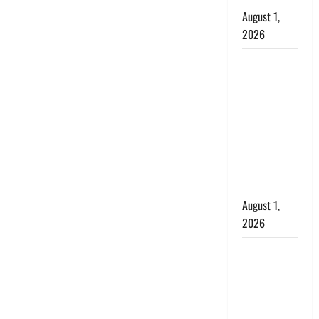
August 1,
2026
Dehradun :
सृष्टि कंडारी
मौत मामले में
बड़ा एक्शन,
दून पुलिस ने
पति और ननद
को किया
गिरफ्तार
August 1,
2026
Andhra
Pradesh:
मौत के बाद
जिंदा हुई