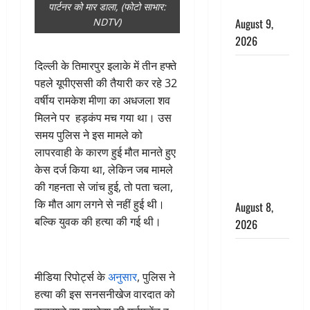
की चेतावनी
पार्टनर को मार डाला, (फोटो साभार:
August 9,
NDTV)
2026
दिल्ली के तिमारपुर इलाके में तीन हफ्ते
एक साल तक
पहले यूपीएससी की तैयारी कर रहे 32
सड़ती रही
वर्षीय रामकेश मीणा का अधजला शव
लाश, बंद
मिलने पर हड़कंप मच गया था। उस
कमरे से मिला
समय पुलिस ने इस मामले को
कंकाल, बेटी,
लापरवाही के कारण हुई मौत मानते हुए
रिश्तेदार और
केस दर्ज किया था, लेकिन जब मामले
पड़ोसी सब
की गहनता से जांच हुई, तो पता चला,
बेखबर
कि मौत आग लगने से नहीं हुई थी।
August 8,
बल्कि युवक की हत्या की गई थी।
2026
देहरादून में
भाजपा की
मीडिया रिपोर्ट्स के
अनुसार
, पुलिस ने
बड़ी बैठक,
हत्या की इस सनसनीखेज वारदात को
मुख्यमंत्री