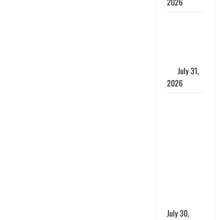
2026
Benefits of
Neem :
आयुर्वेद में नीम
के लाभकारी
गुण
July 31,
2026
CM धामी ने
की
हेल्पलाइन-1905
की समीक्षा,
लंबित
शिकायतों के
त्वरित
निस्तारण के
दिए निर्देश
July 30,