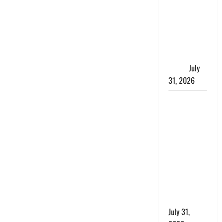
में भगवा पहन
पप्पू यादव की
नौटंकी, संत
समाज ने
जताई घोर
आपत्ति
July
31, 2026
Haldwani:
युवती ने
मुस्लिम युवक
पर पहचान
छिपाने का
लगाया आरोप,
शादी का
झांसा देकर
किया दुष्कर्म
July 31,