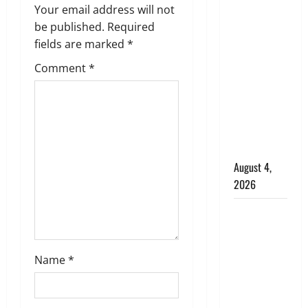
g
Your email address will not
Haridwar :
be published.
Required
CM धामी ने
a
fields are marked
*
चरण धोकर
किया
t
Comment
*
कांवड़ियों का
i
स्वागत,
शिवभक्तों पर
o
हेलीकाॅप्टर से
पुष्पवर्षा
n
August 4,
2026
तमिलनाडु में
डबल मीनिंग
कमेंट को
Name
*
लेकर बवाल,
उदयनिधि
स्टालिन को