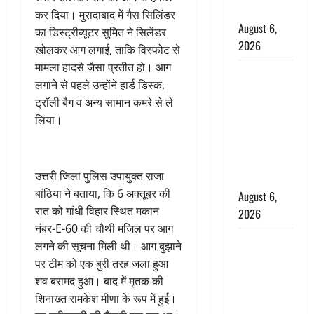
बचाई जान
कर दिया। मुरादाबाद में गैस सिलिंडर
August 6,
का डिस्ट्रीब्यूटर सुमित ने सिलेंडर
2026
खोलकर आग लगाई, ताकि विस्फोट से
मामला हादसे जैसा प्रतीत हो। आग
अतीक अहमद
लगाने से पहले उन्होंने हार्ड डिस्क,
के छोटे बेटे
ट्रॉली बैग व अन्य सामान कमरे से ले
की सड़क
लिया।
हादसे में मौत,
जेल में बंद भाई
से मिलने जा
उत्तरी जिला पुलिस उपायुक्त राजा
रहा था
बांठिया ने बताया, कि 6 अक्तूबर की
August 6,
रात को गांधी विहार स्थित मकान
2026
नंबर-E-60 की चौथी मंजिल पर आग
Monsoon
लगने की सूचना मिली थी। आग बुझाने
Special :
पर टीम को एक बुरी तरह जला हुआ
मानसून के
शव बरामद हुआ। बाद में मृतक की
महीने में रखे
शिनाख्त रामकेश मीणा के रूप में हुई।
सेहत का