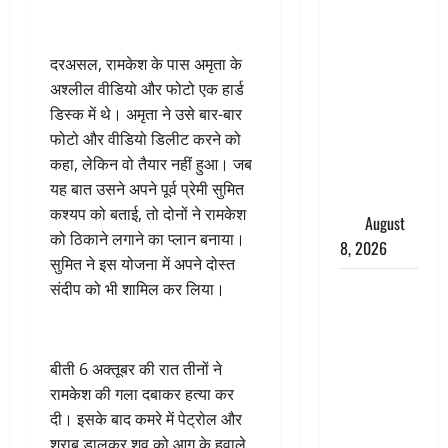
अग्नि-4
बैलिस्टिक
दरअसल, रामकेश के पास अमृता के
मिसाइल का
अश्लील वीडियो और फोटो एक हार्ड
सफल
डिस्क में थे। अमृता ने उसे बार-बार
परीक्षण,
फोटो और वीडियो डिलीट करने को
4000 किमी
कहा, लेकिन वो तैयार नहीं हुआ। जब
दूर बैठे दुश्मनों
यह बात उसने अपने पूर्व प्रेमी सुमित
की अब खैर
कश्यप को बताई, तो दोनों ने रामकेश
नहीं
August
को ठिकाने लगाने का प्लान बनाया।
8, 2026
सुमित ने इस योजना में अपने दोस्त
Chamoli :
संदीप को भी शामिल कर लिया।
उफनते गधेरे
के पास
नवजात को
बीती 6 अक्तूबर की रात तीनों ने
छोड़ा, रोने की
रामकेश की गला दबाकर हत्या कर
आवाज सुन
दी। इसके बाद कमरे में पेट्रोल और
ग्रामीणों ने
शराब डालकर शव को आग के हवाले