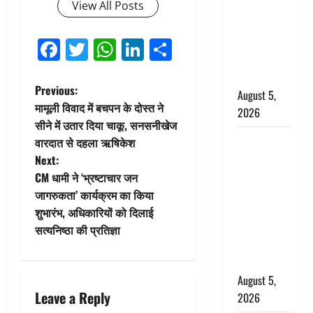
View All Posts
जंतर-मंतर पर
इस्तीफा
लहराने वाला
Facebook
Twitter
WhatsApp
LinkedIn
Share
शेर सिंह
बर्खास्त
P
Previous:
August 5,
मामूली विवाद में बचपन के दोस्त ने
2026
o
सीने में उतार दिया चाकू, सनसनीखेज
लगान-गजनी
वारदात से दहला ऋषिकेश
s
फेम एक्टर
Next:
प्रदीप रावत
t
CM धामी ने ‘भ्रष्टाचार जन
का निधन,
जागरुकता’ कार्यक्रम का किया
n
‘महाभारत’ में
शुभारंभ, अधिकारियों को दिलाई
निभाया था
सत्यनिष्ठा की प्रतिज्ञा
a
अश्वत्थामा का
किरदार
v
August 5,
i
Leave a Reply
2026