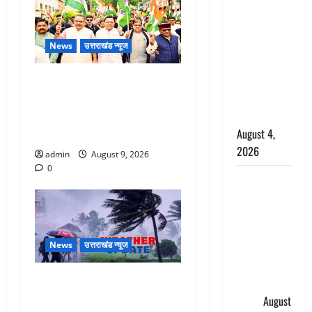
घटना का
खुलासा,
कलयुगी मां
News
उत्तराखंड न्यूज
निकली 15
साल की
Dehradun: CM धामी के नेतृत्व में
नाबालिग बेटी
‘तिरंगा यात्रा’ का भव्य आयोजन,
की सौदेबाज
भारत माता के जयकारों से गूंजा
August 4,
शहर
2026
admin
August 9, 2026
0
Haridwar :
धर्मनगरी में
हर-हर महादेव
की गूंज,
News
उत्तराखंड न्यूज
शिवालयों में
उमड़ा
Uttarakhand : प्रदेश में तीन
श्रद्धालुओं का
दिन भारी बारिश का अलर्ट, इन
सैलाब
August