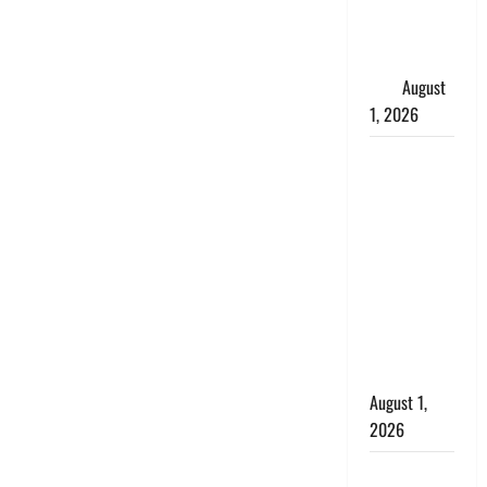
महिला, अंतिम
संस्कार से
पहले लौटी
सांस
August
1, 2026
Nainital:
छेड़छाड़ करने
वालों को
सिखाया
सबक,
मनचलों का
मुंह किया
काला, लगाई
कंडाली
August 1,
2026
संसद परिसर