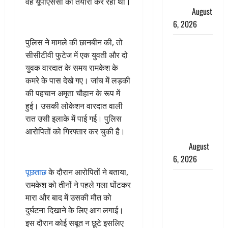
वह यूपीएससी की तैयारी कर रहा था।
ख्याल
August
6, 2026
पुलिस ने मामले की छानबीन की, तो
Dehradun:
सीसीटीवी फुटेज में एक युवती और दो
साइबर ठगों ने
युवक वारदात के समय रामकेश के
बुजुर्ग को
कमरे के पास देखे गए। जांच में लड़की
लगाया लाखों
की पहचान अमृता चौहान के रूप में
का चूना,
हुई। उसकी लोकेशन वारदात वाली
डिजिटल
रात उसी इलाके में पाई गई। पुलिस
अरेस्ट कर
आरोपितों को गिरफ्तार कर चुकी है।
ठग लिए ₹13
लाख
August
6, 2026
पूछताछ
के दौरान आरोपितों ने बताया,
Uttarakhand
रामकेश को तीनों ने पहले गला घोंटकर
: प्रदेश के इन
मारा और बाद में उसकी मौत को
जिलों में
दुर्घटना दिखाने के लिए आग लगाई।
बारिश का
इस दौरान कोई सबूत न छूटे इसलिए