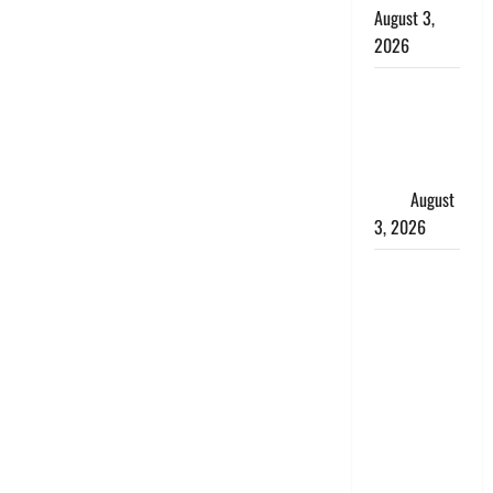
August 3,
2026
हिन्दू सनातन
संस्कृति में
शिखा बंधन
का वैज्ञानिक
महत्व
August
3, 2026
Haridwar :
सनातन के
अपमान पर
भड़के CM
धामी, बोले-
‘पप्पू’ गैंग ने
भगवाधारियों
का उड़ाया
मजाक’