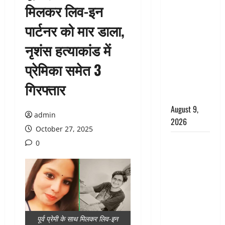
मिलकर लिव-इन
CM धामी के
नेतृत्व में
पार्टनर को मार डाला,
‘तिरंगा यात्रा’
नृशंस हत्याकांड में
का भव्य
आयोजन,
प्रेमिका समेत 3
भारत माता के
जयकारों से
गिरफ्तार
गूंजा शहर
August 9,
admin
2026
October 27, 2025
Uttarakhand
0
: प्रदेश में
तीन दिन भारी
बारिश का
अलर्ट, इन
जिलों में
अत्यधिक वर्षा
पूर्व प्रेमी के साथ मिलकर लिव-इन