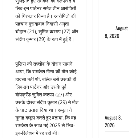
सुलझाते हुए रामकेश की गर्लफ्रेंड व
धामी ने
लिव-इन पार्टनर समेत तीन आरोपितों
कार्यकर्ताओं
को गिरफ्तार किया है। आरोपितों की
से किया
पहचान मुरादाबाद निवासी अमृता
संवाद
August
चौहान (21), सुमित कश्यप (27) और
8, 2026
संदीप कुमार (29) के रूप में हुई है।
Dehradun :
वंशिका बंसल
हत्याकांड में
पुलिस की तफ्तीश के दौरान सामने
दोषी को
आया, कि रामकेश मीणा की मौत कोई
आजीवन
हादसा नहीं थी, बल्कि उसे उसकी ही
कारावास, 25
लिव-इन पार्टनर और उसके पूर्व
हजार का
बॉयफ्रेंड सुमित कश्यप (27) और
अर्थदंड भी
उसके दोस्त संदीप कुमार (29) ने मौत
लगाया
के घाट उतारा दिया था। अमृता ने
August 8,
गुनाह कबूल करते हुए बताया, कि वह
2026
रामकेश के साथ मई 2025 से लिव-
इन-रिलेशन में रह रही थी।
भारत ने किया