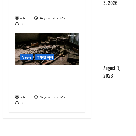
जिलों में अत्यधिक वर्षा की
3, 2026
चेतावनी
पूर्व MP
admin
August 9, 2026
बृजभूषण शरण
0
सिंह को बड़ी
राहत, कोर्ट ने
यौन उत्पीड़न
मामले में किया
News
वायरल न्यूज
बाइज्जत बरी
August 3,
एक साल तक सड़ती रही लाश,
2026
बंद कमरे से मिला कंकाल, बेटी,
जल्द अमीर
रिश्तेदार और पड़ोसी सब बेखबर
बनने की चाह
admin
August 8, 2026
में बन गया
0
चोर, दून
पुलिस ने 11
दोपहिया वाहन
बरामद किए