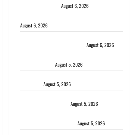
भाई से मिलने जा रहा था
August 6, 2026
Monsoon Special : मानसून के महीने में रखे सेहत का ख्याल
August 6, 2026
Dehradun: साइबर ठगों ने बुजुर्ग को लगाया लाखों का चूना,
डिजिटल अरेस्ट कर ठग लिए ₹13 लाख
August 6, 2026
Uttarakhand : प्रदेश के इन जिलों में बारिश का अलर्ट, जानें
कहां-कहां बरसेंगे मेघ
August 5, 2026
Hindi Horror Story : जंगल की प्रेतात्मा (The Spirit of
the Jungle)
August 5, 2026
पिथौरागढ़ पुलिस का बड़ा एक्शन, जंतर-मंतर पर इस्तीफा
लहराने वाला शेर सिंह बर्खास्त
August 5, 2026
लगान-गजनी फेम एक्टर प्रदीप रावत का निधन, ‘महाभारत’ में
निभाया था अश्वत्थामा का किरदार
August 5, 2026