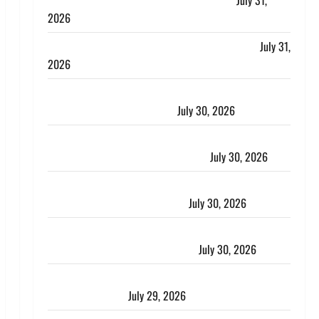
लगाया आरोप, शादी का झांसा देकर किया दुष्कर्म
July 31,
2026
Benefits of Neem : आयुर्वेद में नीम के लाभकारी गुण
July 31,
2026
CM धामी ने की हेल्पलाइन-1905 की समीक्षा, लंबित शिकायतों
के त्वरित निस्तारण के दिए निर्देश
July 30, 2026
करेंसी व्यवस्था में बड़ा बदलाव: भारत सरकार ने ₹10 और ₹20
के प्लास्टिक नोट के ट्रायल को दी मंजूरी
July 30, 2026
नशा तस्करों के खिलाफ चंपावत पुलिस का एक्शन, ₹1 करोड़
कीमत की स्मैक बरामद, 2 गिरफ्तार,
July 30, 2026
रिश्तों का कत्ल : बिना हाथ धोये खाना परोसने पर हैवान बना
देवर, भाभी का सिर धड़ से किया अलग
July 30, 2026
Uttarakhand : राज्य में मूसलाधार बारिश का अलर्ट, इन जिलों
में जमकर बरसेंगे मेघ
July 29, 2026