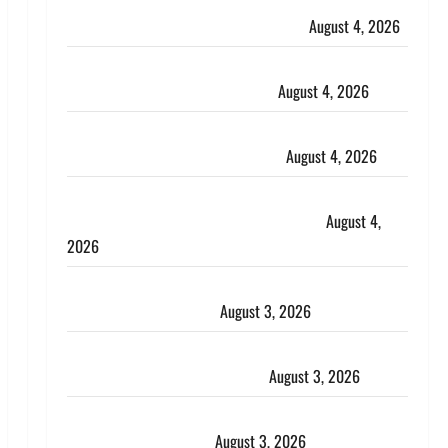
Haridwar : CM धामी ने चरण धोकर किया कांवड़ियों का
स्वागत, शिवभक्तों पर हेलीकाॅप्टर से पुष्पवर्षा
August 4, 2026
तमिलनाडु में डबल मीनिंग कमेंट को लेकर बवाल, उदयनिधि
स्टालिन को पुलिस ने हिरासत में लिया
August 4, 2026
‘अभिजीत दिपके को तुरंत करो गिरफ्तार’, सोशल मीडिया
इन्फ्लुएंसर फैजान ने लगाए संगीन आरोप
August 4, 2026
Dehradun : अपहरण की घटना का खुलासा, कलयुगी मां
निकली 15 साल की नाबालिग बेटी की सौदेबाज
August 4,
2026
Haridwar : धर्मनगरी में हर-हर महादेव की गूंज, शिवालयों में
उमड़ा श्रद्धालुओं का सैलाब
August 3, 2026
पूर्व MP बृजभूषण शरण सिंह को बड़ी राहत, कोर्ट ने यौन
उत्पीड़न मामले में किया बाइज्जत बरी
August 3, 2026
जल्द अमीर बनने की चाह में बन गया चोर, दून पुलिस ने 11
दोपहिया वाहन बरामद किए
August 3, 2026