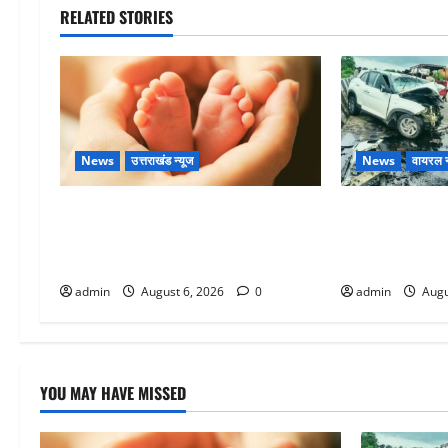
RELATED STORIES
News
उत्तराखंड न्यूज
News
वायरल न
Chamoli : उफनते गधेरे के पास नवजात
अतीक अहमद के छ
को छोड़ा, रोने की आवाज सुन ग्रामीणों ने
में मौत, जेल में 
बचाई जान
था
admin
August 6, 2026
0
admin
Augu
YOU MAY HAVE MISSED