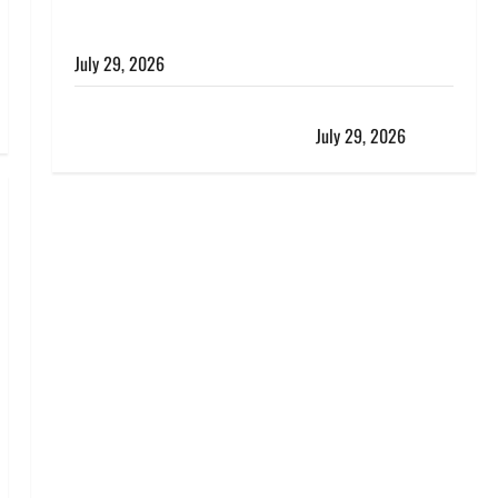
विश्व बाघ दिवस पर CM धामी का संबोधन, कहा- ‘जंगल
सुरक्षित, तो बाघ और प्रकृति का संतुलन भी रहेगा सुरक्षित’
July 29, 2026
राहुल गांधी के बयान पर लोकसभा में भारी हंगामा, संसदीय कार्य
मंत्री ने जताई आपत्ति, बोले- माफी मांगो
July 29, 2026