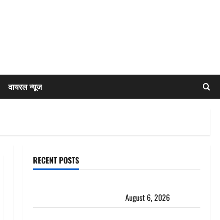
वायरल न्यूज
RECENT POSTS
Chamoli : उफनते गधेरे के पास नवजात को छोड़ा, रोने की
आवाज सुन ग्रामीणों ने बचाई जान
August 6, 2026
अतीक अहमद के छोटे बेटे की सड़क हादसे में मौत, जेल में बंद