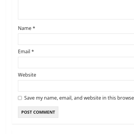
i
o
Name
*
n
Email
*
Website
Save my name, email, and website in this browse