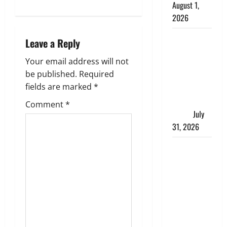
a
August 1,
2026
v
संसद परिसर
i
Leave a Reply
में भगवा पहन
g
Your email address will not
पप्पू यादव की
be published.
Required
नौटंकी, संत
a
fields are marked
*
समाज ने
जताई घोर
t
Comment
*
आपत्ति
July
i
31, 2026
o
Haldwani:
युवती ने
n
मुस्लिम युवक
पर पहचान
छिपाने का
लगाया आरोप,
शादी का