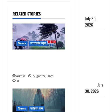
निस्तारण के
दिए निर्देश
RELATED STORIES
July 30,
2026
करेंसी
व्यवस्था में
News
उत्तराखंड न्यूज
बड़ा बदलाव:
भारत सरकार
Uttarakhand : प्रदेश के इन
ने ₹10 और
जिलों में बारिश का अलर्ट, जानें
₹20 के
कहां-कहां बरसेंगे मेघ
प्लास्टिक नोट
admin
August 5, 2026
के ट्रायल को
0
दी मंजूरी
July
30, 2026
नशा तस्करों
के खिलाफ
News
साहित्य पृष्ठ