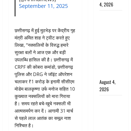
4, 2026
September 11, 2025
Dehradun :
अपहरण की
घटना का
छत्तीसगढ़ में हुई मुठभेड़ पर केंद्रीय गृह
खुलासा,
मंत्री अमित शाह ने ट्वीट करते हुए
कलयुगी मां
लिखा, “नक्सलियों के विरुद्ध हमारे
निकली 15
सुरक्षा बलों ने आज एक और बड़ी
साल की
उपलब्धि हासिल की है। छत्तीसगढ़ में
नाबालिग बेटी
CRPF की कोबरा कमांडो, छत्तीसगढ़
की सौदेबाज
पुलिस और DRG ने जॉइंट ऑपरेशन
August 4,
चलाकर ₹1 करोड़ के इनामी सीसीएम
2026
मोडेम बालकृष्णा उर्फ मनोज सहित 10
कुख्यात नक्सलियों को मारा गिराया
Haridwar :
है। समय रहते बचे-खुचे नक्सली भी
धर्मनगरी में
आत्मसमर्पण कर दें। आगामी 31 मार्च
हर-हर महादेव
से पहले लाल आतंक का समूल नाश
की गूंज,
निश्चित है।
शिवालयों में