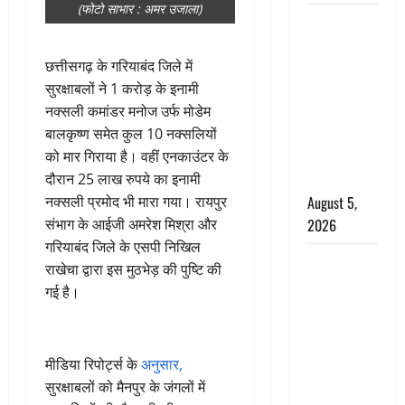
(फोटो साभार : अमर उजाला)
पिथौरागढ़
पुलिस का
बड़ा एक्शन,
छत्तीसगढ़ के गरियाबंद जिले में
जंतर-मंतर पर
सुरक्षाबलों ने 1 करोड़ के इनामी
इस्तीफा
नक्सली कमांडर मनोज उर्फ ​​मोडेम
लहराने वाला
बालकृष्ण समेत कुल 10 नक्सलियों
शेर सिंह
को मार गिराया है। वहीं एनकाउंटर के
बर्खास्त
दौरान 25 लाख रुपये का इनामी
August 5,
नक्सली प्रमोद भी मारा गया। रायपुर
2026
संभाग के आईजी अमरेश मिश्रा और
गरियाबंद जिले के एसपी निखिल
लगान-गजनी
राखेचा द्वारा इस मुठभेड़ की पुष्टि की
फेम एक्टर
गई है।
प्रदीप रावत
का निधन,
‘महाभारत’ में
मीडिया रिपोर्ट्स के
अनुसार,
निभाया था
सुरक्षाबलों को मैनपुर के जंगलों में
अश्वत्थामा का