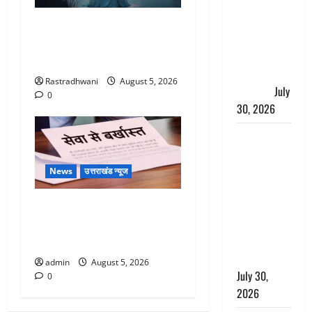
चंपावत पुलिस
का एक्शन, ₹1
Hindi Horror Story : जंगल की
करोड़ कीमत
प्रेतात्मा (The Spirit of the
की स्मैक
Jungle)
बरामद, 2
Rastradhwani
August 5, 2026
गिरफ्तार,
July
0
30, 2026
रिश्तों का
कत्ल : बिना
हाथ धोये
News
उत्तराखंड न्यूज
खाना परोसने
पर हैवान बना
पिथौरागढ़ पुलिस का बड़ा एक्शन,
देवर, भाभी का
जंतर-मंतर पर इस्तीफा लहराने
सिर धड़ से
वाला शेर सिंह बर्खास्त
किया अलग
admin
August 5, 2026
July 30,
0
2026