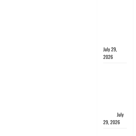
की बच्ची,
छुट्टी पर आए
फौजी और
स्थानीय
युवकों ने
बचाई जान
July 29,
2026
चाणक्य नीति
: दूसरों की
बात को
सुनकर कभी
अपने अंदर की
आवाज को मत
खो देना
July
29, 2026
रुद्रपुर में