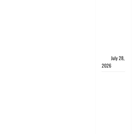
पुलिस की
बदमाशों से
मुठभेड़, गैंगरेप
में वांछित तीनों
आरोपित
गिरफ्तार, एक
के पैर में लगी
गोली
July 28,
2026
Kanwar
Yatra: दून
शहर में नहीं
घुसेंगे
कांवड़ियों के
वाहन,
एक्सप्रेसवे
पर भी नो