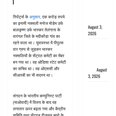
चोर, दून
पुलिस ने 11
दोपहिया वाहन
रिपोर्ट्स के
अनुसार,
एक करोड़ रुपये
बरामद किए
का इनामी नक्सली मनोज मोडेम उर्फ
August 3,
बालकृष्ण उर्फ भास्कर तेलंगाना के
2026
वारंगल जिले के मदीकोंडा गांव का
रहने वाला था। युवावस्था में पीपुल्स
हिन्दू सनातन
वार ग्रुप से जुड़कर भास्कर
संस्कृति में
नक्सलियों के सेंट्रल कमेटी का मेंबर
शिखा बंधन
बन गया था। वह ओडिशा स्टेट कमेटी
का वैज्ञानिक
का सचिव था। वह ओएससी और
महत्व
August
सीआरबी का भी सदस्य था।
3, 2026
Haridwar :
सनातन के
संगठन के भारतीय कम्युनिस्ट पार्टी
अपमान पर
(माओवादी) में विलय के बाद वह
भड़के CM
लगातार ऊपर बढ़ता गया और केंद्रीय
धामी, बोले-
समिति तथा सेंट्रल रीजनल ब्यूरो के