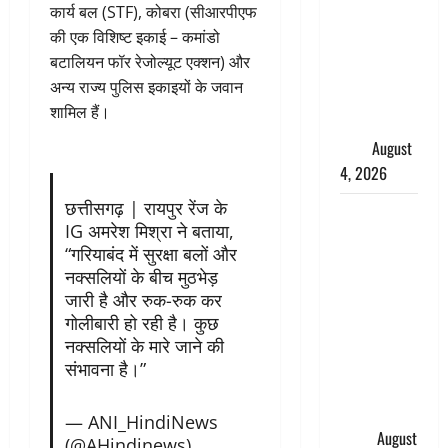
कार्य बल (STF), कोबरा (सीआरपीएफ
लेकर बवाल,
की एक विशिष्ट इकाई – कमांडो
उदयनिधि
बटालियन फॉर रेजोल्यूट एक्शन) और
स्टालिन को
अन्य राज्य पुलिस इकाइयों के जवान
पुलिस ने
शामिल हैं।
हिरासत में
लिया
August
4, 2026
छत्तीसगढ़ | रायपुर रेंज के
‘अभिजीत
IG अमरेश मिश्रा ने बताया,
दिपके को
“गरियाबंद में सुरक्षा बलों और
तुरंत करो
नक्सलियों के बीच मुठभेड़
गिरफ्तार’,
जारी है और रुक-रुक कर
सोशल
गोलीबारी हो रही है। कुछ
मीडिया
नक्सलियों के मारे जाने की
इन्फ्लुएंसर
संभावना है।”
फैजान ने
लगाए संगीन
— ANI_HindiNews
आरोप
August
(@AHindinews)