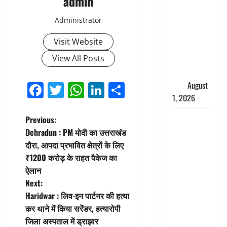
admin
Pradesh:
Administrator
मौत के बाद
जिंदा हुई
Visit Website
महिला, अंतिम
View All Posts
संस्कार से
पहले लौटी
सांस
August
Facebook
Twitter
WhatsApp
LinkedIn
Share
1, 2026
Nainital:
P
Previous:
छेड़छाड़ करने
Dehradun : PM मोदी का उत्तराखंड
o
वालों को
दौरा, आपदा प्रभावित क्षेत्रों के लिए
सिखाया
₹1200 करोड़ के राहत पैकेज का
s
सबक,
ऐलान
मनचलों का
t
Next:
मुंह किया
Haridwar : लिव-इन पार्टनर की हत्या
n
काला, लगाई
कर थाने में किया सरेंडर, हत्यारोपी
कंडाली
जिला अस्पताल में ड्राइवर