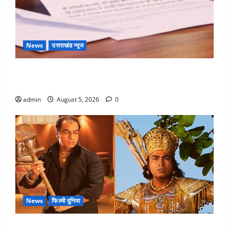
News
उत्तराखंड न्यूज
पिथौरागढ़ पुलिस का बड़ा एक्शन, जंतर-मंतर पर इस्तीफा
लहराने वाला शेर सिंह बर्खास्त
admin
August 5, 2026
0
News
फिल्मी दुनिया
लगान-गजनी फेम एक्टर प्रदीप रावत का निधन, ‘महाभारत’ में