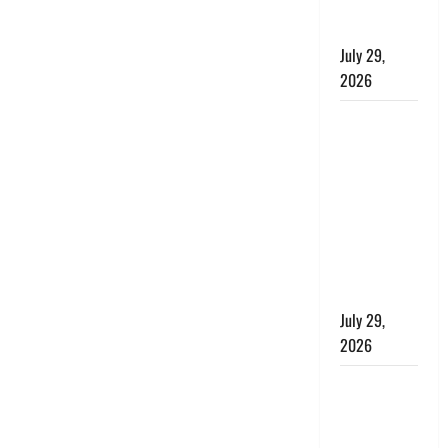
संतुलन भी
रहेगा सुरक्षित’
July 29,
2026
राहुल गांधी के
बयान पर
लोकसभा में
भारी हंगामा,
संसदीय कार्य
मंत्री ने जताई
आपत्ति, बोले-
माफी मांगो
July 29,
2026
Dehradun:
जाखन नदी में
बही 12 साल