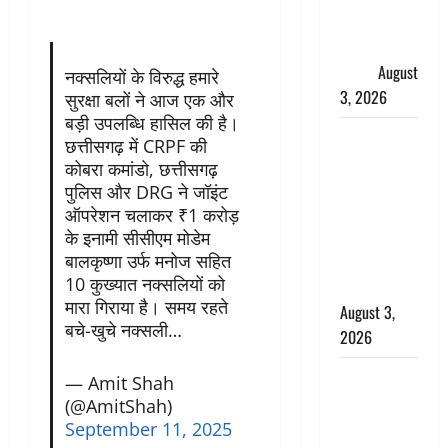
उमड़ा
श्रद्धालुओं का
सैलाब
August
नक्सलियों के विरुद्ध हमारे
3, 2026
सुरक्षा बलों ने आज एक और
बड़ी उपलब्धि हासिल की है।
पूर्व MP
छत्तीसगढ़ में CRPF की
बृजभूषण शरण
कोबरा कमांडो, छत्तीसगढ़
सिंह को बड़ी
पुलिस और DRG ने जॉइंट
राहत, कोर्ट ने
ऑपरेशन चलाकर ₹1 करोड़
यौन उत्पीड़न
के इनामी सीसीएम मोडेम
बालकृष्णा उर्फ मनोज सहित
मामले में किया
10 कुख्यात नक्सलियों को
बाइज्जत बरी
मारा गिराया है। समय रहते
August 3,
बचे-खुचे नक्सली…
2026
जल्द अमीर
— Amit Shah
बनने की चाह
(@AmitShah)
में बन गया
September 11, 2025