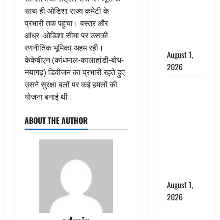
‘पप्पू’ गैंग ने
साथ ही ओडिशा राज्य कमेटी के
भगवाधारियों
प्रभारी तक पहुंचा। बस्तर और
का उड़ाया
आंध्र–ओडिशा सीमा पर उसकी
मजाक’
रणनीतिक भूमिका अहम रही।
August 1,
केकेबीएन (कांधमाल-कालाहांडी-बोध-
2026
नयागढ़) डिवीजन का प्रभारी रहते हुए
उसने सुरक्षा बलों पर कई हमलों की
Dehradun :
योजना बनाई थी।
सृष्टि कंडारी
मौत मामले में
ABOUT THE AUTHOR
बड़ा एक्शन,
दून पुलिस ने
पति और ननद
को किया
गिरफ्तार
August 1,
2026
Andhra