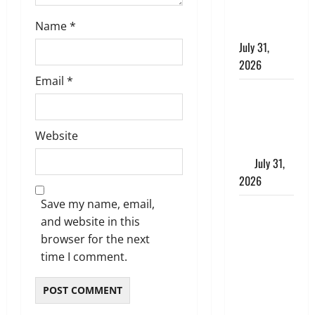
झांसा देकर
Name
*
किया दुष्कर्म
July 31,
2026
Email
*
Benefits of
Neem :
आयुर्वेद में नीम
Website
के लाभकारी
गुण
July 31,
2026
Save my name, email,
CM धामी ने
and website in this
की
browser for the next
हेल्पलाइन-1905
time I comment.
की समीक्षा,
लंबित
शिकायतों के
त्वरित