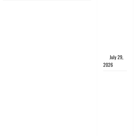
Uttarakhand
: राज्य में
मूसलाधार
बारिश का
अलर्ट, इन
जिलों में
जमकर बरसेंगे
मेघ
July 29,
2026
विश्व बाघ
दिवस पर CM
धामी का
संबोधन, कहा-
‘जंगल
सुरक्षित, तो
बाघ और
प्रकृति का