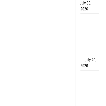
July 30,
2026
Uttarakhand
: राज्य में
मूसलाधार
बारिश का
अलर्ट, इन
जिलों में
जमकर बरसेंगे
मेघ
July 29,
2026
विश्व बाघ
दिवस पर CM
धामी का
संबोधन, कहा-
‘जंगल
सुरक्षित, तो