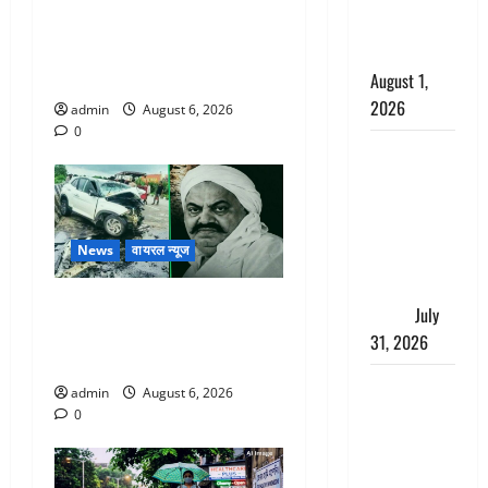
Chamoli : उफनते गधेरे के पास
काला, लगाई
नवजात को छोड़ा, रोने की आवाज
कंडाली
सुन ग्रामीणों ने बचाई जान
August 1,
2026
admin
August 6, 2026
0
संसद परिसर
में भगवा पहन
पप्पू यादव की
नौटंकी, संत
News
वायरल न्यूज
समाज ने
जताई घोर
अतीक अहमद के छोटे बेटे की
आपत्ति
July
सड़क हादसे में मौत, जेल में बंद
31, 2026
भाई से मिलने जा रहा था
Haldwani:
admin
August 6, 2026
युवती ने
0
मुस्लिम युवक
पर पहचान