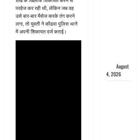
शेख के खिलाफ शिकायत करने से
तमिलनाडु में
परहेज कर रही थी, लेकिन जब वह
डबल मीनिंग
उसे बार-बार मैसेज करके तंग करने
कमेंट को
लगा, तो युवती ने कोंढवा पुलिस थाने
लेकर बवाल,
में अपनी शिकायत दर्ज कराई।
उदयनिधि
स्टालिन को
पुलिस ने
हिरासत में
लिया
August
4, 2026
‘अभिजीत
दिपके को
तुरंत करो
गिरफ्तार’,
सोशल
मीडिया
इन्फ्लुएंसर