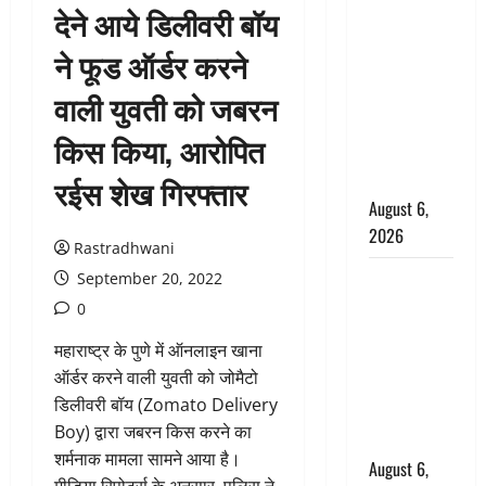
देने आये डिलीवरी बॉय
उफनते गधेरे
के पास
ने फूड ऑर्डर करने
नवजात को
वाली युवती को जबरन
छोड़ा, रोने की
आवाज सुन
किस किया, आरोपित
ग्रामीणों ने
बचाई जान
रईस शेख गिरफ्तार
August 6,
2026
Rastradhwani
अतीक अहमद
September 20, 2022
के छोटे बेटे
0
की सड़क
महाराष्ट्र के पुणे में ऑनलाइन खाना
हादसे में मौत,
ऑर्डर करने वाली युवती को जोमैटो
जेल में बंद भाई
डिलीवरी बॉय (Zomato Delivery
से मिलने जा
Boy) द्वारा जबरन किस करने का
रहा था
शर्मनाक मामला सामने आया है।
August 6,