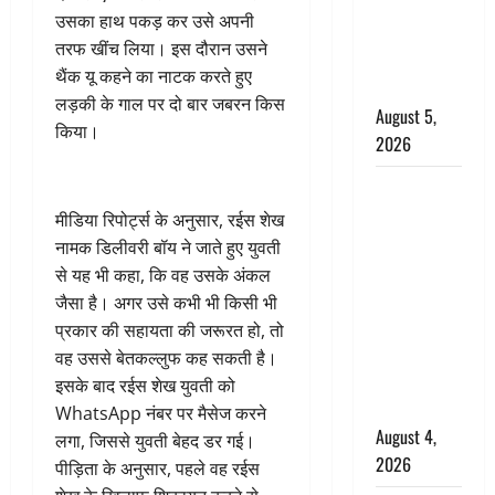
‘महाभारत’ में
उसका हाथ पकड़ कर उसे अपनी
निभाया था
तरफ खींच लिया। इस दौरान उसने
अश्वत्थामा का
थैंक यू कहने का नाटक करते हुए
किरदार
लड़की के गाल पर दो बार जबरन किस
August 5,
किया।
2026
Haridwar :
CM धामी ने
मीडिया रिपोर्ट्स के अनुसार, रईस शेख
चरण धोकर
नामक डिलीवरी बॉय ने जाते हुए युवती
किया
से यह भी कहा, कि वह उसके अंकल
कांवड़ियों का
जैसा है। अगर उसे कभी भी किसी भी
स्वागत,
प्रकार की सहायता की जरूरत हो, तो
शिवभक्तों पर
वह उससे बेतकल्लुफ कह सकती है।
हेलीकाॅप्टर से
इसके बाद रईस शेख युवती को
पुष्पवर्षा
WhatsApp नंबर पर मैसेज करने
August 4,
लगा, जिससे युवती बेहद डर गई।
2026
पीड़िता के अनुसार, पहले वह रईस