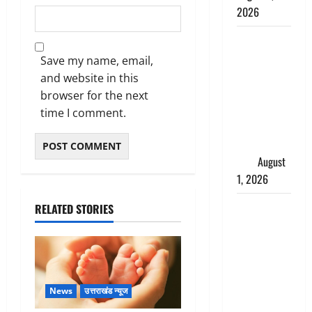
2026
Andhra
Pradesh:
Save my name, email,
मौत के बाद
and website in this
जिंदा हुई
browser for the next
महिला, अंतिम
time I comment.
संस्कार से
पहले लौटी
सांस
August
1, 2026
Nainital:
RELATED STORIES
छेड़छाड़ करने
वालों को
सिखाया
सबक,
News
उत्तराखंड न्यूज
मनचलों का
मुंह किया