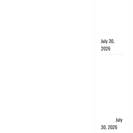
लंबित
शिकायतों के
त्वरित
निस्तारण के
दिए निर्देश
July 30,
2026
करेंसी
व्यवस्था में
बड़ा बदलाव:
भारत सरकार
ने ₹10 और
₹20 के
प्लास्टिक नोट
के ट्रायल को
दी मंजूरी
July
30, 2026