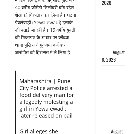
मीडिया रिपोर्ट्स के अनुसार, पुलिस ने
2026
40 वर्षीय जोमैटो डिलीवरी बॉय रईस
Monsoon
शेख को गिरफ्तार कर लिया है। घटना
Special :
येवलेवाड़ी (Yewalewadi) इलाके
मानसून के
की बताई जा रही है। 19 वर्षीय युवती
महीने में रखे
की शिकायत के आधार पर कोंढवा
सेहत का
थाना पुलिस ने मुकदमा दर्ज कर
ख्याल
August
आरोपित को हिरासत में ले लिया है।
6, 2026
Dehradun:
साइबर ठगों ने
Maharashtra | Pune
बुजुर्ग को
City Police arrested a
लगाया लाखों
food delivery man for
का चूना,
allegedly molesting a
girl in Yewalewadi;
डिजिटल
later released on bail
अरेस्ट कर
ठग लिए ₹13
Girl alleges she
लाख
August