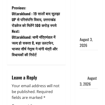
बनने की चाह
P
Previous:
में बन गया
Uttarakhand : 19 सालों बाद सुलझा
चोर, दून
o
UP से परिसंपत्ति विवाद, उत्तराखंड
पुलिस ने 11
रोडवेज को मिलेंगे 100 करोड़ रुपये
s
दोपहिया वाहन
Next:
बरामद किए
t
Uttarakhand: धामी मंत्रिमंडल में
August 3,
जल्द हो सकता है, बड़ा उलटफेर,
2026
n
भाजपा शीर्ष नेतृत्व ने मांगी मंत्री और
विधायकों की रिपोर्ट
हिन्दू सनातन
a
संस्कृति में
v
शिखा बंधन
का वैज्ञानिक
i
Leave a Reply
महत्व
August
3, 2026
g
Your email address will not
be published.
Required
Haridwar :
a
fields are marked
*
सनातन के