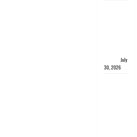
नशा तस्करों
के खिलाफ
चंपावत पुलिस
का एक्शन, ₹1
करोड़ कीमत
की स्मैक
बरामद, 2
गिरफ्तार,
July
30, 2026
रिश्तों का
कत्ल : बिना
हाथ धोये
खाना परोसने
पर हैवान बना
देवर, भाभी का
सिर धड़ से
किया अलग