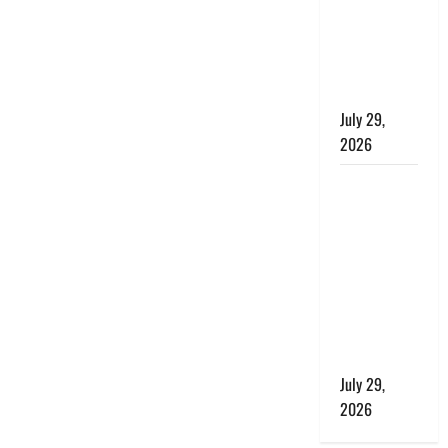
बाघ और
प्रकृति का
संतुलन भी
रहेगा सुरक्षित’
July 29,
2026
राहुल गांधी के
बयान पर
लोकसभा में
भारी हंगामा,
संसदीय कार्य
मंत्री ने जताई
आपत्ति, बोले-
माफी मांगो
July 29,
2026