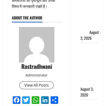
कर्मचारियों की पृष्ठभूमि और उनके
हर-हर महादेव
विषय में जानकारी रखते है।
की गूंज,
शिवालयों में
ABOUT THE AUTHOR
उमड़ा
श्रद्धालुओं का
सैलाब
August
3, 2026
पूर्व MP
बृजभूषण शरण
सिंह को बड़ी
Rastradhwani
राहत, कोर्ट ने
यौन उत्पीड़न
Administrator
मामले में किया
बाइज्जत बरी
View All Posts
August 3,
2026
Facebook
Twitter
WhatsApp
LinkedIn
Share
जल्द अमीर