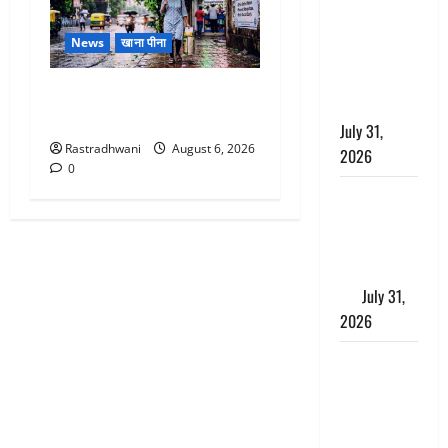
छिपाने का
लगाया आरोप,
News
खाना पीना
शादी का
झांसा देकर
Monsoon Special : मानसून के
किया दुष्कर्म
महीने में रखे सेहत का ख्याल
July 31,
Rastradhwani
August 6, 2026
2026
0
Benefits of
Neem :
आयुर्वेद में नीम
के लाभकारी
गुण
July 31,
2026
CM धामी ने
की
हेल्पलाइन-1905
की समीक्षा,