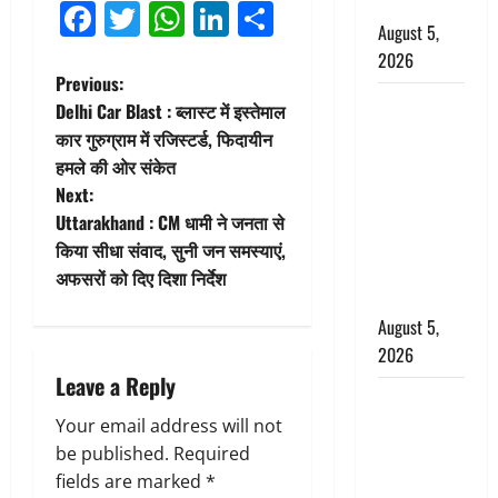
बर्खास्त
Facebook
Twitter
WhatsApp
LinkedIn
Share
August 5,
2026
P
Previous:
लगान-गजनी
Delhi Car Blast : ब्लास्ट में इस्तेमाल
o
फेम एक्टर
कार गुरुग्राम में रजिस्टर्ड, फिदायीन
प्रदीप रावत
हमले की ओर संकेत
s
का निधन,
Next:
‘महाभारत’ में
t
Uttarakhand : CM धामी ने जनता से
निभाया था
किया सीधा संवाद, सुनी जन समस्याएं,
n
अश्वत्थामा का
अफसरों को दिए दिशा निर्देश
किरदार
a
August 5,
2026
v
Leave a Reply
Haridwar :
i
CM धामी ने
Your email address will not
g
चरण धोकर
be published.
Required
किया
fields are marked
*