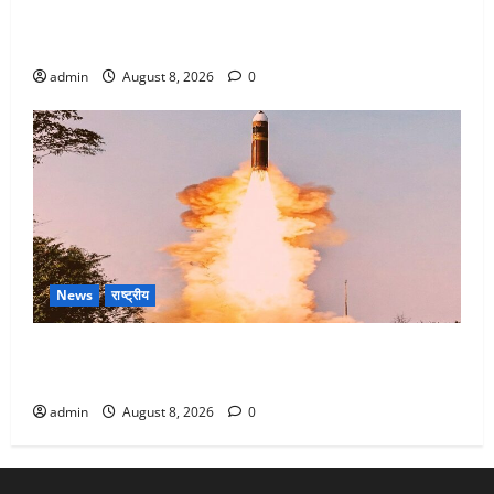
Dehradun : वंशिका बंसल हत्याकांड में दोषी को आजीवन
कारावास, 25 हजार का अर्थदंड भी लगाया
admin
August 8, 2026
0
News
राष्ट्रीय
भारत ने किया अग्नि-4 बैलिस्टिक मिसाइल का सफल परीक्षण,
4000 किमी दूर बैठे दुश्मनों की अब खैर नहीं
admin
August 8, 2026
0