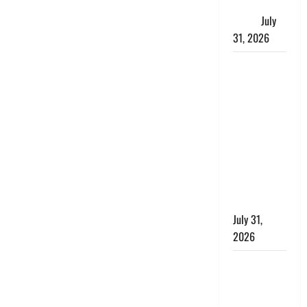
जताई घोर
आपत्ति
July
31, 2026
Haldwani:
युवती ने
मुस्लिम युवक
पर पहचान
छिपाने का
लगाया आरोप,
शादी का
झांसा देकर
किया दुष्कर्म
July 31,
2026
Benefits of
Neem :
आयुर्वेद में नीम