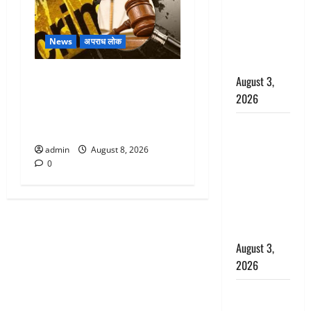
राहत, कोर्ट ने
यौन उत्पीड़न
News
अपराध लोक
मामले में किया
बाइज्जत बरी
Dehradun : वंशिका बंसल
August 3,
हत्याकांड में दोषी को आजीवन
2026
कारावास, 25 हजार का अर्थदंड
जल्द अमीर
भी लगाया
बनने की चाह
admin
August 8, 2026
में बन गया
0
चोर, दून
पुलिस ने 11
दोपहिया वाहन
बरामद किए
August 3,
2026
हिन्दू सनातन
संस्कृति में