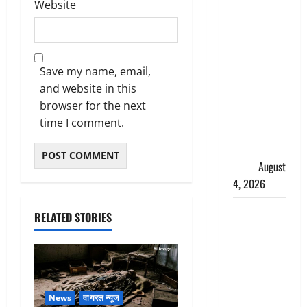
Website
‘अभिजीत
दिपके को
तुरंत करो
गिरफ्तार’,
Save my name, email,
सोशल
and website in this
मीडिया
browser for the next
इन्फ्लुएंसर
time I comment.
फैजान ने
लगाए संगीन
आरोप
August
4, 2026
Dehradun :
RELATED STORIES
अपहरण की
घटना का
खुलासा,
कलयुगी मां
निकली 15
News
वायरल न्यूज