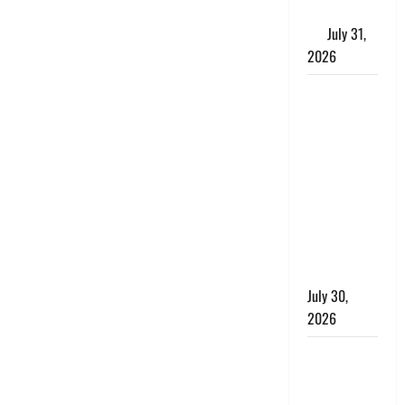
के लाभकारी
गुण
July 31,
2026
CM धामी ने
की
हेल्पलाइन-1905
की समीक्षा,
लंबित
शिकायतों के
त्वरित
निस्तारण के
दिए निर्देश
July 30,
2026
करेंसी
व्यवस्था में
बड़ा बदलाव: