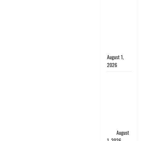
सृष्टि कंडारी
मौत मामले में
बड़ा एक्शन,
दून पुलिस ने
पति और ननद
को किया
गिरफ्तार
August 1,
2026
Andhra
Pradesh:
मौत के बाद
जिंदा हुई
महिला, अंतिम
संस्कार से
पहले लौटी
सांस
August
1, 2026