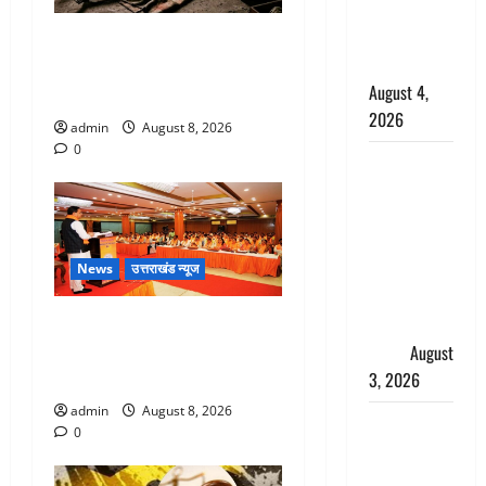
साल की
नाबालिग बेटी
एक साल तक सड़ती रही लाश,
की सौदेबाज
बंद कमरे से मिला कंकाल, बेटी,
August 4,
रिश्तेदार और पड़ोसी सब बेखबर
2026
admin
August 8, 2026
0
Haridwar :
धर्मनगरी में
हर-हर महादेव
की गूंज,
शिवालयों में
News
उत्तराखंड न्यूज
उमड़ा
देहरादून में भाजपा की बड़ी बैठक,
श्रद्धालुओं का
मुख्यमंत्री धामी ने कार्यकर्ताओं से
सैलाब
August
किया संवाद
3, 2026
admin
August 8, 2026
पूर्व MP
0
बृजभूषण शरण
सिंह को बड़ी