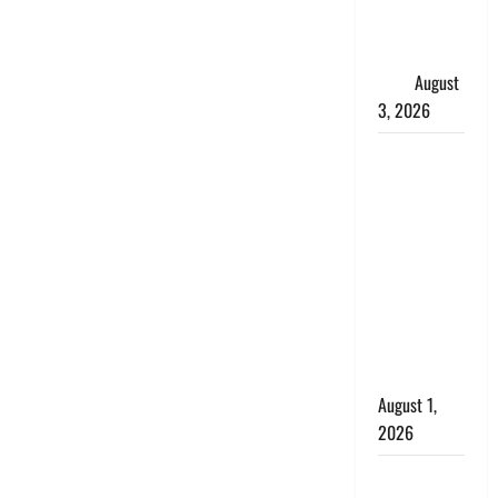
शिखा बंधन
का वैज्ञानिक
महत्व
August
3, 2026
Haridwar :
सनातन के
अपमान पर
भड़के CM
धामी, बोले-
‘पप्पू’ गैंग ने
भगवाधारियों
का उड़ाया
मजाक’
August 1,
2026
Dehradun :