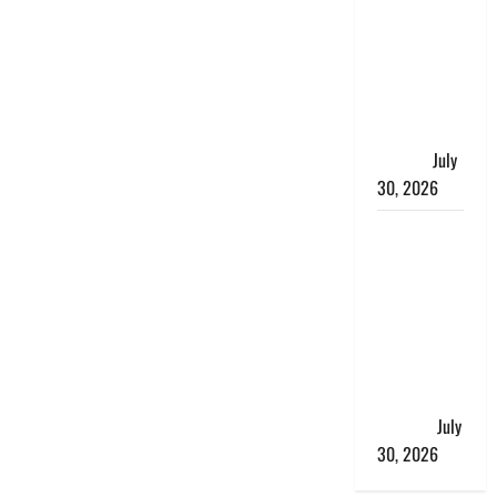
भारत सरकार
ने ₹10 और
₹20 के
प्लास्टिक नोट
के ट्रायल को
दी मंजूरी
July
30, 2026
नशा तस्करों
के खिलाफ
चंपावत पुलिस
का एक्शन, ₹1
करोड़ कीमत
की स्मैक
बरामद, 2
गिरफ्तार,
July
30, 2026