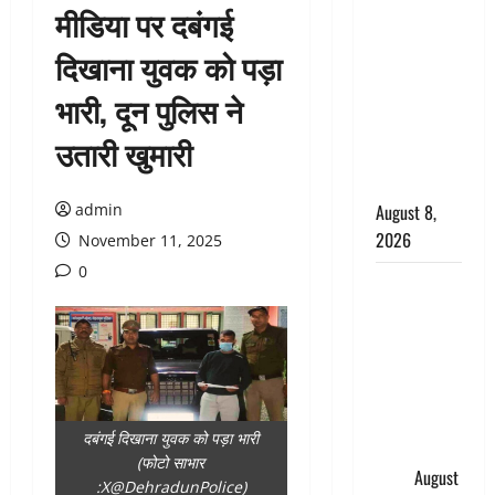
मीडिया पर दबंगई
सड़ती रही
लाश, बंद
दिखाना युवक को पड़ा
कमरे से मिला
भारी, दून पुलिस ने
कंकाल, बेटी,
रिश्तेदार और
उतारी खुमारी
पड़ोसी सब
बेखबर
admin
August 8,
2026
November 11, 2025
0
देहरादून में
भाजपा की
बड़ी बैठक,
मुख्यमंत्री
धामी ने
कार्यकर्ताओं
दबंगई दिखाना युवक को पड़ा भारी
से किया
(फोटो साभार
संवाद
August
:X@DehradunPolice)