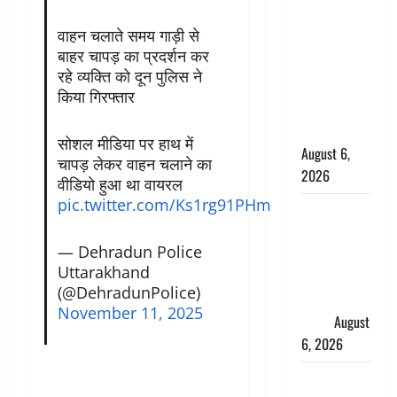
के छोटे बेटे
वाहन चलाते समय गाड़ी से
की सड़क
बाहर चापड़ का प्रदर्शन कर
हादसे में मौत,
रहे व्यक्ति को दून पुलिस ने
जेल में बंद भाई
किया गिरफ्तार
से मिलने जा
रहा था
सोशल मीडिया पर हाथ में
August 6,
चापड़ लेकर वाहन चलाने का
2026
वीडियो हुआ था वायरल
pic.twitter.com/Ks1rg91PHm
Monsoon
Special :
— Dehradun Police
मानसून के
Uttarakhand
महीने में रखे
(@DehradunPolice)
सेहत का
November 11, 2025
ख्याल
August
6, 2026
Dehradun: