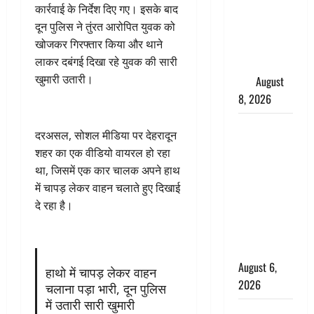
कार्रवाई के निर्देश दिए गए। इसके बाद
परीक्षण,
दून पुलिस ने तुंरत आरोपित युवक को
4000 किमी
खोजकर गिरफ्तार किया और थाने
दूर बैठे दुश्मनों
लाकर दबंगई दिखा रहे युवक की सारी
की अब खैर
खुमारी उतारी।
नहीं
August
8, 2026
Chamoli :
दरअसल, सोशल मीडिया पर देहरादून
उफनते गधेरे
शहर का एक वीडियो वायरल हो रहा
के पास
था, जिसमें एक कार चालक अपने हाथ
नवजात को
में चापड़ लेकर वाहन चलाते हुए दिखाई
छोड़ा, रोने की
दे रहा है।
आवाज सुन
ग्रामीणों ने
बचाई जान
August 6,
हाथो में चापड़ लेकर वाहन
2026
चलाना पड़ा भारी, दून पुलिस
में उतारी सारी खुमारी
अतीक अहमद