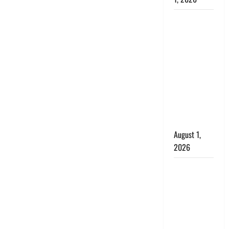
Nainital:
छेड़छाड़ करने
वालों को
सिखाया
सबक,
मनचलों का
मुंह किया
काला, लगाई
कंडाली
August 1,
2026
संसद परिसर
में भगवा पहन
पप्पू यादव की
नौटंकी, संत
समाज ने