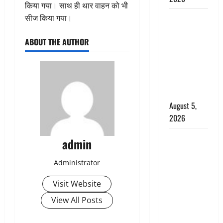
किया गया। साथ ही थार वाहन को भी
Hindi
सीज किया गया।
Horror
ABOUT THE AUTHOR
Story : जंगल
की प्रेतात्मा
(The Spirit
of the
Jungle)
August 5,
2026
पिथौरागढ़
admin
पुलिस का
बड़ा एक्शन,
Administrator
जंतर-मंतर पर
Visit Website
इस्तीफा
लहराने वाला
View All Posts
शेर सिंह