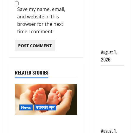
अपमान पर
भड़के CM
Save my name, email,
धामी, बोले-
and website in this
‘पप्पू’ गैंग ने
browser for the next
भगवाधारियों
time I comment.
का उड़ाया
मजाक’
August 1,
2026
Dehradun :
RELATED STORIES
सृष्टि कंडारी
मौत मामले में
बड़ा एक्शन,
दून पुलिस ने
पति और ननद
News
उत्तराखंड न्यूज
को किया
Chamoli : उफनते गधेरे के पास
गिरफ्तार
नवजात को छोड़ा, रोने की आवाज
August 1,