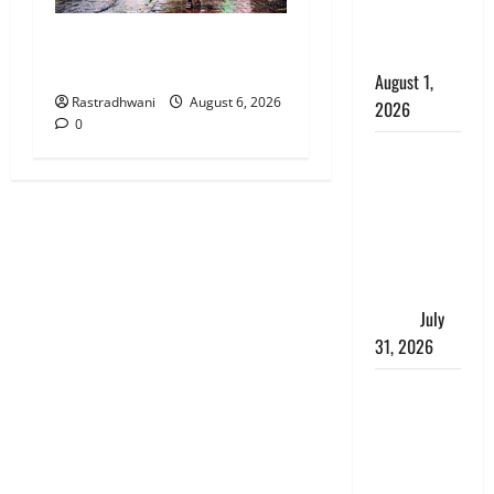
काला, लगाई
Monsoon Special : मानसून के
कंडाली
महीने में रखे सेहत का ख्याल
August 1,
Rastradhwani
August 6, 2026
2026
0
संसद परिसर
में भगवा पहन
पप्पू यादव की
नौटंकी, संत
समाज ने
जताई घोर
आपत्ति
July
31, 2026
Haldwani:
युवती ने
मुस्लिम युवक
पर पहचान