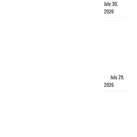
July 30,
2026
Uttarakhand
: राज्य में
मूसलाधार
बारिश का
अलर्ट, इन
जिलों में
जमकर बरसेंगे
मेघ
July 29,
2026
विश्व बाघ
दिवस पर CM
धामी का
संबोधन, कहा-
‘जंगल
सुरक्षित, तो