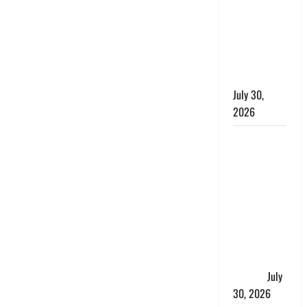
लंबित
शिकायतों के
त्वरित
निस्तारण के
दिए निर्देश
July 30,
2026
करेंसी
व्यवस्था में
बड़ा बदलाव:
भारत सरकार
ने ₹10 और
₹20 के
प्लास्टिक नोट
के ट्रायल को
दी मंजूरी
July
30, 2026