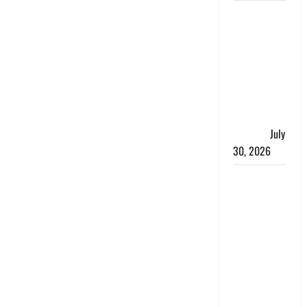
नशा तस्करों
के खिलाफ
चंपावत पुलिस
का एक्शन, ₹1
करोड़ कीमत
की स्मैक
बरामद, 2
गिरफ्तार,
July
30, 2026
रिश्तों का
कत्ल : बिना
हाथ धोये
खाना परोसने
पर हैवान बना
देवर, भाभी का
सिर धड़ से
किया अलग