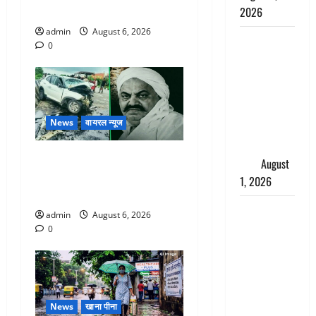
सुन ग्रामीणों ने बचाई जान
2026
admin
August 6, 2026
Andhra
0
Pradesh:
मौत के बाद
जिंदा हुई
महिला, अंतिम
News
वायरल न्यूज
संस्कार से
पहले लौटी
अतीक अहमद के छोटे बेटे की
सांस
August
सड़क हादसे में मौत, जेल में बंद
1, 2026
भाई से मिलने जा रहा था
Nainital:
admin
August 6, 2026
छेड़छाड़ करने
0
वालों को
सिखाया
सबक,
मनचलों का
News
खाना पीना
मुंह किया