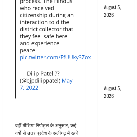
process. The Hindus
August 5,
who received
2026
citizenship during an
interaction told the
पिथौरागढ़
district collector that
पुलिस का
they feel safe here
बड़ा एक्शन,
and experience
जंतर-मंतर पर
peace
pic.twitter.com/FfUUky3Zox
इस्तीफा
लहराने वाला
शेर सिंह
— Dilip Patel ??
(@bjpdilippatel)
May
बर्खास्त
7, 2022
August 5,
2026
लगान-गजनी
फेम एक्टर
प्रदीप रावत
वहीं मीडिया रिपोर्ट्स के अनुसार, कई
का निधन,
वर्षो से उत्तर प्रदेश के अलीगढ़ में रहने