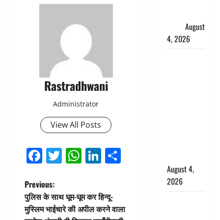
फैजान ने
लगाए संगीन
आरोप
August
4, 2026
Dehradun :
अपहरण की
Rastradhwani
घटना का
खुलासा,
Administrator
कलयुगी मां
निकली 15
View All Posts
साल की
नाबालिग बेटी
Facebook
Twitter
WhatsApp
LinkedIn
Share
की सौदेबाज
August 4,
2026
P
Previous:
पुलिस के साथ घूम-घूम कर हिन्दू-
Haridwar :
o
मुस्लिम भाईचारे की अपील करने वाला
धर्मनगरी में