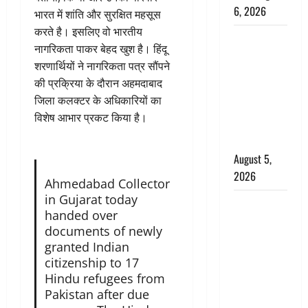
6, 2026
भारत में शांति और सुरक्षित महसूस
करते है। इसलिए वो भारतीय
Uttarakhand
नागरिकता पाकर बेहद खुश है। हिंदू
: प्रदेश के इन
शरणार्थियों ने नागरिकता पत्र सौंपने
जिलों में
की प्रक्रिया के दौरान अहमदाबाद
बारिश का
जिला कलक्टर के अधिकारियों का
अलर्ट, जानें
विशेष आभार प्रकट किया है।
कहां-कहां
बरसेंगे मेघ
August 5,
2026
Ahmedabad Collector
in Gujarat today
Hindi
handed over
Horror
documents of newly
Story : जंगल
granted Indian
की प्रेतात्मा
citizenship to 17
(The Spirit
Hindu refugees from
of the
Pakistan after due
Jungle)