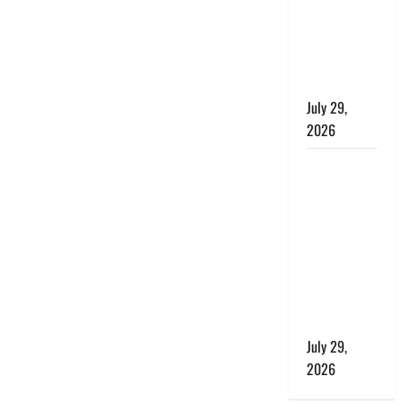
बाघ और
प्रकृति का
संतुलन भी
रहेगा सुरक्षित’
July 29,
2026
राहुल गांधी के
बयान पर
लोकसभा में
भारी हंगामा,
संसदीय कार्य
मंत्री ने जताई
आपत्ति, बोले-
माफी मांगो
July 29,
2026