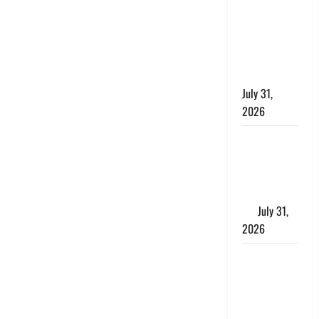
छिपाने का
लगाया आरोप,
शादी का
झांसा देकर
किया दुष्कर्म
July 31,
2026
Benefits of
Neem :
आयुर्वेद में नीम
के लाभकारी
गुण
July 31,
2026
CM धामी ने
की
हेल्पलाइन-1905
की समीक्षा,