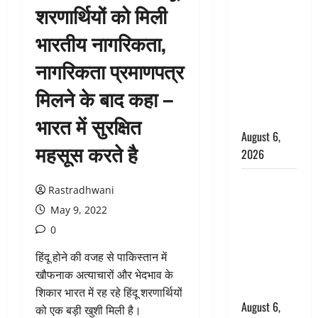
शरणार्थियों को मिली
उफनते गधेरे
के पास
भारतीय नागरिकता,
नवजात को
नागरिकता प्रमाणपत्र
छोड़ा, रोने की
आवाज सुन
मिलने के बाद कहा –
ग्रामीणों ने
बचाई जान
भारत में सुरक्षित
August 6,
महसूस करते है
2026
अतीक अहमद
Rastradhwani
के छोटे बेटे
May 9, 2022
की सड़क
0
हादसे में मौत,
जेल में बंद भाई
हिंदू होने की वजह से पाकिस्तान में
से मिलने जा
खौफनाक अत्याचारों और भेदभाव के
रहा था
शिकार भारत में रह रहे हिंदू शरणार्थियों
August 6,
को एक बड़ी खुशी मिली है।