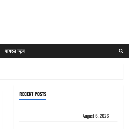
वायरल न्यूज
RECENT POSTS
Dehradun: साइबर ठगों ने बुजुर्ग को लगाया लाखों का चूना,
डिजिटल अरेस्ट कर ठग लिए ₹13 लाख
August 6, 2026
Uttarakhand : प्रदेश के इन जिलों में बारिश का अलर्ट, जानें