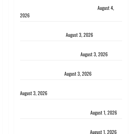
Dehradun : अपहरण की घटना का खुलासा, कलयुगी मां
निकली 15 साल की नाबालिग बेटी की सौदेबाज
August 4,
2026
Haridwar : धर्मनगरी में हर-हर महादेव की गूंज, शिवालयों में
उमड़ा श्रद्धालुओं का सैलाब
August 3, 2026
पूर्व MP बृजभूषण शरण सिंह को बड़ी राहत, कोर्ट ने यौन
उत्पीड़न मामले में किया बाइज्जत बरी
August 3, 2026
जल्द अमीर बनने की चाह में बन गया चोर, दून पुलिस ने 11
दोपहिया वाहन बरामद किए
August 3, 2026
हिन्दू सनातन संस्कृति में शिखा बंधन का वैज्ञानिक महत्व
August 3, 2026
Haridwar : सनातन के अपमान पर भड़के CM धामी, बोले-
‘पप्पू’ गैंग ने भगवाधारियों का उड़ाया मजाक’
August 1, 2026
Dehradun : सृष्टि कंडारी मौत मामले में बड़ा एक्शन, दून
पुलिस ने पति और ननद को किया गिरफ्तार
August 1, 2026