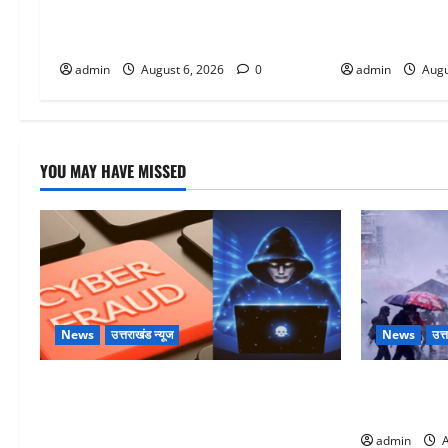
लगाया लाखों का चूना, डिजिटल अरेस्ट
बारिश का अलर्ट, ज
कर ठग लिए ₹13 लाख
मेघ
admin
August 6, 2026
0
admin
Augu
YOU MAY HAVE MISSED
News
उत्तराखंड न्यूज
News
उत्
Dehradun: साइबर ठगों ने बुजुर्ग को लगाया
Uttarakhand :
लाखों का चूना, डिजिटल अरेस्ट कर ठग लिए
अलर्ट, जानें क
₹13 लाख
admin
A