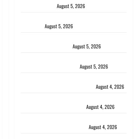
कहां-कहां बरसेंगे मेघ
August 5, 2026
Hindi Horror Story : जंगल की प्रेतात्मा (The Spirit of
the Jungle)
August 5, 2026
पिथौरागढ़ पुलिस का बड़ा एक्शन, जंतर-मंतर पर इस्तीफा
लहराने वाला शेर सिंह बर्खास्त
August 5, 2026
लगान-गजनी फेम एक्टर प्रदीप रावत का निधन, ‘महाभारत’ में
निभाया था अश्वत्थामा का किरदार
August 5, 2026
Haridwar : CM धामी ने चरण धोकर किया कांवड़ियों का
स्वागत, शिवभक्तों पर हेलीकाॅप्टर से पुष्पवर्षा
August 4, 2026
तमिलनाडु में डबल मीनिंग कमेंट को लेकर बवाल, उदयनिधि
स्टालिन को पुलिस ने हिरासत में लिया
August 4, 2026
‘अभिजीत दिपके को तुरंत करो गिरफ्तार’, सोशल मीडिया
इन्फ्लुएंसर फैजान ने लगाए संगीन आरोप
August 4, 2026