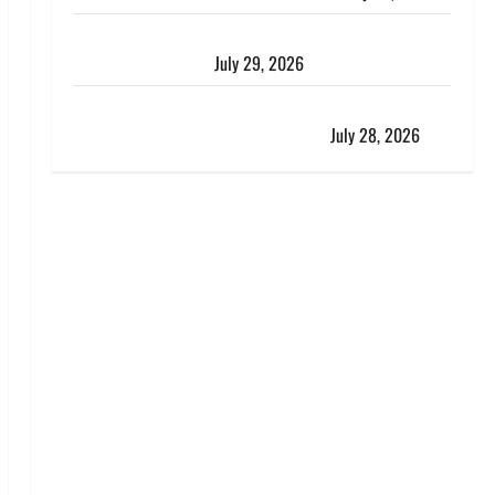
चाणक्य नीति : दूसरों की बात को सुनकर कभी अपने अंदर की
आवाज को मत खो देना
July 29, 2026
रुद्रपुर में पुलिस की बदमाशों से मुठभेड़, गैंगरेप में वांछित तीनों
आरोपित गिरफ्तार, एक के पैर में लगी गोली
July 28, 2026