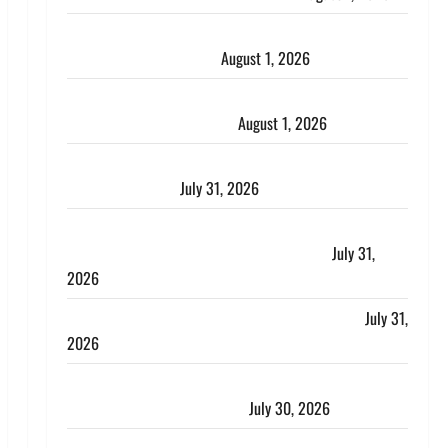
Andhra Pradesh: मौत के बाद जिंदा हुई महिला, अंतिम
संस्कार से पहले लौटी सांस
August 1, 2026
Nainital: छेड़छाड़ करने वालों को सिखाया सबक, मनचलों का
मुंह किया काला, लगाई कंडाली
August 1, 2026
संसद परिसर में भगवा पहन पप्पू यादव की नौटंकी, संत समाज
ने जताई घोर आपत्ति
July 31, 2026
Haldwani: युवती ने मुस्लिम युवक पर पहचान छिपाने का
लगाया आरोप, शादी का झांसा देकर किया दुष्कर्म
July 31,
2026
Benefits of Neem : आयुर्वेद में नीम के लाभकारी गुण
July 31,
2026
CM धामी ने की हेल्पलाइन-1905 की समीक्षा, लंबित शिकायतों
के त्वरित निस्तारण के दिए निर्देश
July 30, 2026