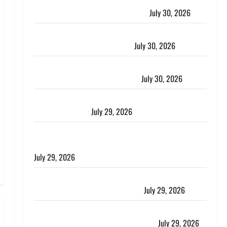
करेंसी व्यवस्था में बड़ा बदलाव: भारत सरकार ने ₹10 और ₹20
के प्लास्टिक नोट के ट्रायल को दी मंजूरी
July 30, 2026
नशा तस्करों के खिलाफ चंपावत पुलिस का एक्शन, ₹1 करोड़
कीमत की स्मैक बरामद, 2 गिरफ्तार,
July 30, 2026
रिश्तों का कत्ल : बिना हाथ धोये खाना परोसने पर हैवान बना
देवर, भाभी का सिर धड़ से किया अलग
July 30, 2026
Uttarakhand : राज्य में मूसलाधार बारिश का अलर्ट, इन जिलों
में जमकर बरसेंगे मेघ
July 29, 2026
विश्व बाघ दिवस पर CM धामी का संबोधन, कहा- ‘जंगल
सुरक्षित, तो बाघ और प्रकृति का संतुलन भी रहेगा सुरक्षित’
July 29, 2026
राहुल गांधी के बयान पर लोकसभा में भारी हंगामा, संसदीय कार्य
मंत्री ने जताई आपत्ति, बोले- माफी मांगो
July 29, 2026
Dehradun: जाखन नदी में बही 12 साल की बच्ची, छुट्टी पर
आए फौजी और स्थानीय युवकों ने बचाई जान
July 29, 2026