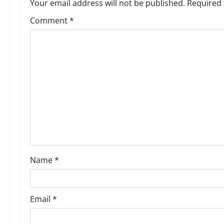
Your email address will not be published.
Required 
i
Comment
*
g
a
t
i
o
n
Name
*
Email
*