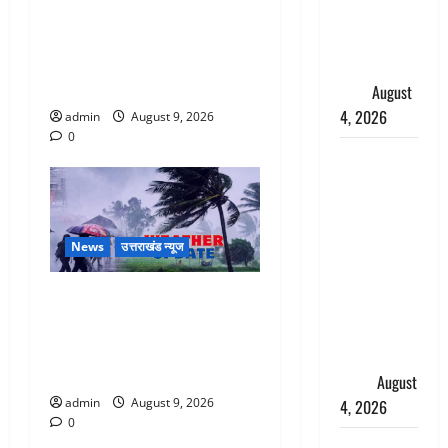
Dehradun: CM धामी के नेतृत्व में
स्टालिन को
‘तिरंगा यात्रा’ का भव्य आयोजन,
पुलिस ने
भारत माता के जयकारों से गूंजा
हिरासत में
शहर
लिया
August
4, 2026
admin
August 9, 2026
0
‘अभिजीत
दिपके को
तुरंत करो
गिरफ्तार’,
News
उत्तराखंड न्यूज
सोशल
मीडिया
Uttarakhand : प्रदेश में तीन
इन्फ्लुएंसर
दिन भारी बारिश का अलर्ट, इन
फैजान ने
जिलों में अत्यधिक वर्षा की
लगाए संगीन
चेतावनी
आरोप
August
admin
August 9, 2026
4, 2026
0
Dehradun :