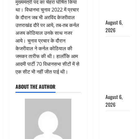
मुख्यमंत्री पद का चेहरा घोषित किया
ग्रामीणों ने
था। विधानभा चुनाव 2022 में प्रचार
बचाई जान
के दौरान जब भी अरविंद केजरीवाल
August 6,
उत्तराखंड दौरे पर आये, तब-तब कर्नल
2026
अजय कोठियाल उनके साथ नजर
आये। चुनाव प्रचार के दौरान
अतीक अहमद
केजरीवाल ने कर्नल कोठियाल की
के छोटे बेटे
जमकर तारीफ की थी। हालाँकि आम
की सड़क
आदमी पार्टी 70 विधानसभा सीटों में से
हादसे में मौत,
एक सीट भी नहीं जीत पाई थी।
जेल में बंद भाई
से मिलने जा
ABOUT THE AUTHOR
रहा था
August 6,
2026
Monsoon
Special :
मानसून के