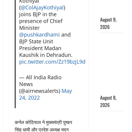
Kothiyal
है, चॉकलेट
(
@ColAjayKothiyal
)
का सेवन
joins BJP in the
August 9,
presence of Chief
2026
Minister
@pushkardhami
and
एक साल तक
BJP State Unit
सड़ती रही
President Madan
लाश, बंद
Kaushik in Dehradun.
कमरे से मिला
pic.twitter.com/Zz19bzjL9d
कंकाल, बेटी,
रिश्तेदार और
— All India Radio
पड़ोसी सब
News
बेखबर
(@airnewsalerts)
May
24, 2022
August 8,
2026
देहरादून में
कर्नल कोठियाल ने मुख्यमंत्री पुष्कर
भाजपा की
सिंह धामी और प्रदेश अध्यक्ष मदन
बड़ी बैठक,