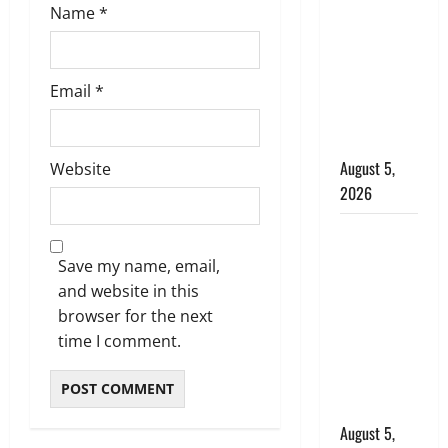
Name
*
बड़ा एक्शन,
जंतर-मंतर पर
इस्तीफा
Email
*
लहराने वाला
शेर सिंह
बर्खास्त
August 5,
Website
2026
लगान-गजनी
फेम एक्टर
Save my name, email,
प्रदीप रावत
and website in this
का निधन,
browser for the next
‘महाभारत’ में
time I comment.
निभाया था
अश्वत्थामा का
किरदार
August 5,