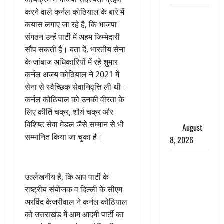
करने वाले कर्नल कोठियाल के बारे में
भारत ने किया
कयास लगाए जा रहे है, कि भाजपा
अग्नि-4
संगठन उन्हें पार्टी में अहम जिम्मेदारी
बैलिस्टिक
सौंप सकती है। बता दें, भारतीय सेना
मिसाइल का
के जांबाज अधिकारियों में रहे शुमार
सफल
कर्नल अजय कोठियाल ने 2021 में
परीक्षण,
सेना से स्वैच्छिक सेवानिवृत्ति ली थी।
4000 किमी
कर्नल कोठियाल को उनकी वीरता के
दूर बैठे दुश्मनों
लिए कीर्ति चक्र, शौर्य चक्र और
की अब खैर
विशिष्ट सेवा मेडल जैसे सम्मान से भी
नहीं
August
सम्मानित किया जा चुका है।
8, 2026
Chamoli :
उफनते गधेरे
उल्लेखनीय है, कि आप पार्टी के
के पास
राष्ट्रीय संयोजक व दिल्ली के सीएम
नवजात को
अरविंद केजरीवाल ने कर्नल कोठियाल
छोड़ा, रोने की
को उत्तराखंड में आम आदमी पार्टी का
आवाज सुन