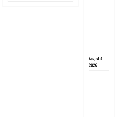
अपहरण की
घटना का
खुलासा,
कलयुगी मां
निकली 15
साल की
नाबालिग बेटी
की सौदेबाज
August 4,
2026
Haridwar :
धर्मनगरी में
हर-हर महादेव
की गूंज,
शिवालयों में
उमड़ा
श्रद्धालुओं का