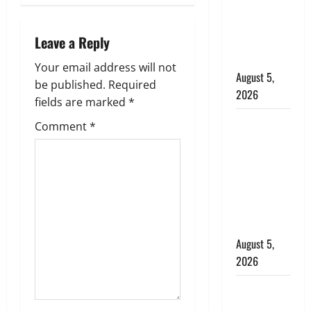
a
बारिश का
अलर्ट, जानें
v
Leave a Reply
कहां-कहां
i
बरसेंगे मेघ
Your email address will not
August 5,
g
be published.
Required
2026
fields are marked
*
a
Hindi
Comment
*
Horror
t
Story : जंगल
i
की प्रेतात्मा
(The Spirit
o
of the
Jungle)
n
August 5,
2026
पिथौरागढ़
पुलिस का