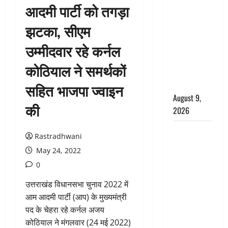
आदमी पार्टी को तगड़ा
आशिक संग
मिलकर
झटका, सीएम
सिलबट्टे से
उम्मीदवार रहे कर्नल
कुचला पति
का सिर,
कोठियाल ने समर्थकों
अफेयर में बन
रहा था रोड़ा
सहित भाजपा ज्वाइन
August 9,
की
2026
Dehradun:
Rastradhwani
CM धामी के
May 24, 2022
नेतृत्व में
0
‘तिरंगा यात्रा’
का भव्य
उत्तराखंड विधानसभा चुनाव 2022 में
आयोजन,
आम आदमी पार्टी (आप) के मुख्यमंत्री
भारत माता के
पद के चेहरा रहे कर्नल अजय
जयकारों से
कोठियाल ने मंगलवार (24 मई 2022)