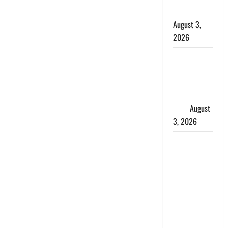
बरामद किए
August 3,
2026
हिन्दू सनातन
संस्कृति में
शिखा बंधन
का वैज्ञानिक
महत्व
August
3, 2026
Haridwar :
सनातन के
अपमान पर
भड़के CM
धामी, बोले-
‘पप्पू’ गैंग ने
भगवाधारियों