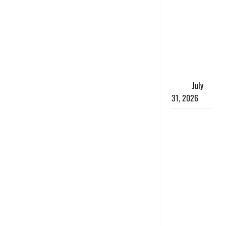
संसद परिसर
में भगवा पहन
पप्पू यादव की
नौटंकी, संत
समाज ने
जताई घोर
आपत्ति
July
31, 2026
Haldwani:
युवती ने
मुस्लिम युवक
पर पहचान
छिपाने का
लगाया आरोप,
शादी का
झांसा देकर
किया दुष्कर्म