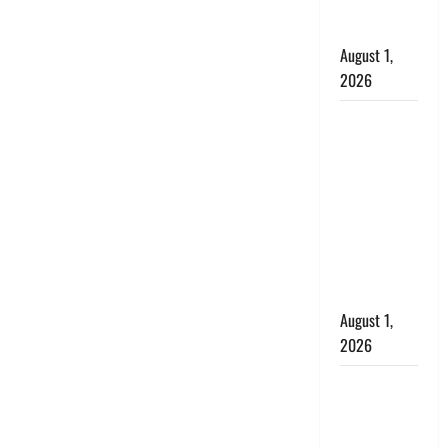
का उड़ाया
मजाक’
August 1,
2026
Dehradun :
सृष्टि कंडारी
मौत मामले में
बड़ा एक्शन,
दून पुलिस ने
पति और ननद
को किया
गिरफ्तार
August 1,
2026
Andhra
Pradesh:
मौत के बाद