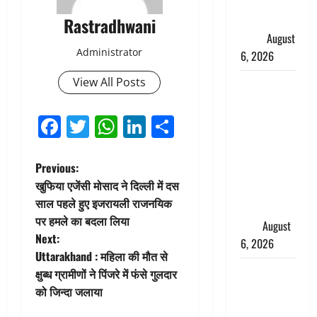
महीने में रखे
सेहत का
Rastradhwani
ख्याल
August
Administrator
6, 2026
View All Posts
Dehradun:
साइबर ठगों ने
Facebook
Twitter
WhatsApp
LinkedIn
Share
बुजुर्ग को
लगाया लाखों
का चूना,
P
Previous:
डिजिटल
खुफिया एजेंसी मोसाद ने दिल्ली में दस
अरेस्ट कर
o
साल पहले हुए इजरायली राजनयिक
ठग लिए ₹13
पर हमले का बदला लिया
s
लाख
August
Next:
6, 2026
t
Uttarakhand : महिला की मौत से
Uttarakhand
क्षुब्ध ग्रामीणों ने पिंजरे में फंसे गुलदार
n
: प्रदेश के इन
को जिन्दा जलाया
जिलों में