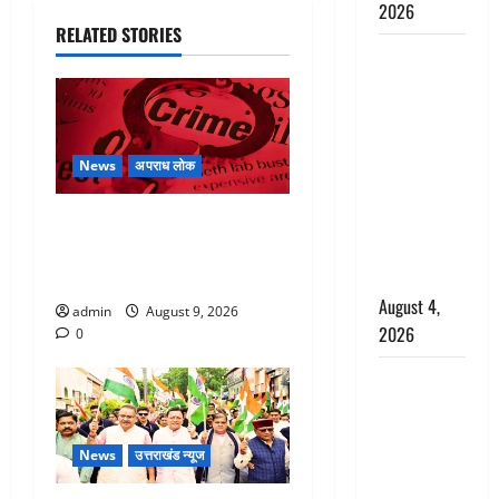
2026
RELATED STORIES
Haridwar :
CM धामी ने
चरण धोकर
किया
कांवड़ियों का
News
अपराध लोक
स्वागत,
शिवभक्तों पर
बेटी के आशिक संग मिलकर
हेलीकाॅप्टर से
सिलबट्टे से कुचला पति का सिर,
पुष्पवर्षा
अफेयर में बन रहा था रोड़ा
August 4,
admin
August 9, 2026
2026
0
तमिलनाडु में
डबल मीनिंग
कमेंट को
News
उत्तराखंड न्यूज
लेकर बवाल,
उदयनिधि