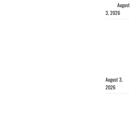
सैलाब
August
3, 2026
पूर्व MP
बृजभूषण शरण
सिंह को बड़ी
राहत, कोर्ट ने
यौन उत्पीड़न
मामले में किया
बाइज्जत बरी
August 3,
2026
जल्द अमीर
बनने की चाह
में बन गया
चोर, दून
पुलिस ने 11
दोपहिया वाहन