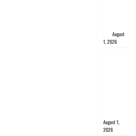
जिंदा हुई
महिला, अंतिम
संस्कार से
पहले लौटी
सांस
August
1, 2026
Nainital:
छेड़छाड़ करने
वालों को
सिखाया
सबक,
मनचलों का
मुंह किया
काला, लगाई
कंडाली
August 1,
2026