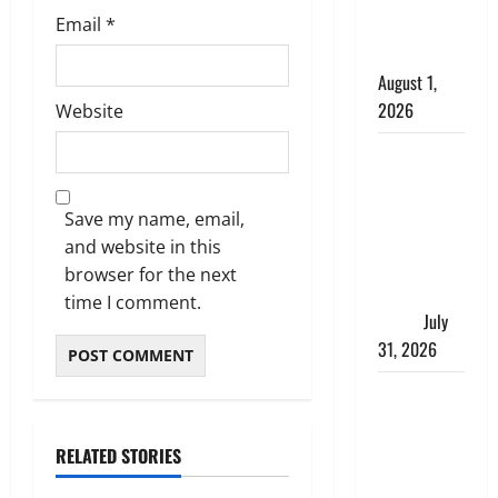
Email
*
काला, लगाई
कंडाली
August 1,
2026
Website
संसद परिसर
में भगवा पहन
पप्पू यादव की
Save my name, email,
नौटंकी, संत
and website in this
समाज ने
browser for the next
जताई घोर
time I comment.
आपत्ति
July
31, 2026
Haldwani:
युवती ने
मुस्लिम युवक
RELATED STORIES
पर पहचान