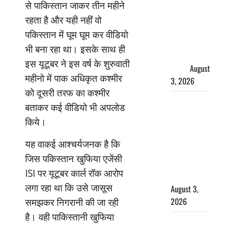
से पाकिस्तान जाकर तीन महीने
हर-हर महादेव
की गूंज,
रहता है और यही नहीं वो
शिवालयों में
पकिस्तान में घूम घूम कर वीडियो
उमड़ा
भी बना रहा था। इसके साथ ही
श्रद्धालुओं का
इस यूटूबर ने इस वर्ष के शुरुवाती
सैलाब
August
महीनो में पाक अधिकृत कश्मीर
3, 2026
को दूसरी तरफ का कश्मीर
पूर्व MP
बताकर कई वीडियो भी अपलोड
बृजभूषण शरण
किये।
सिंह को बड़ी
राहत, कोर्ट ने
यह वाकई आश्चर्यजनक है कि
यौन उत्पीड़न
जिस पकिस्तान खुफिया एजेंसी
मामले में किया
ISI पर यूटूबर कार्ल रॉक आरोप
बाइज्जत बरी
लगा रहा था कि उसे जासूस
August 3,
2026
समझकर निगरानी की जा रही
है। वही पाकिस्तानी खुफिया
जल्द अमीर