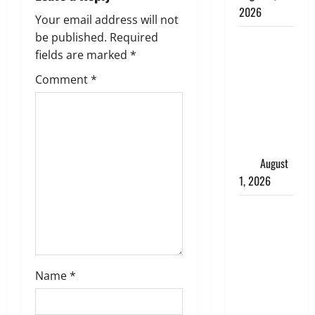
2026
g
Your email address will not
be published.
Required
Andhra
a
fields are marked
*
Pradesh:
मौत के बाद
t
Comment
*
जिंदा हुई
i
महिला, अंतिम
संस्कार से
o
पहले लौटी
सांस
August
n
1, 2026
Nainital:
छेड़छाड़ करने
वालों को
सिखाया
Name
*
सबक,
मनचलों का
मुंह किया