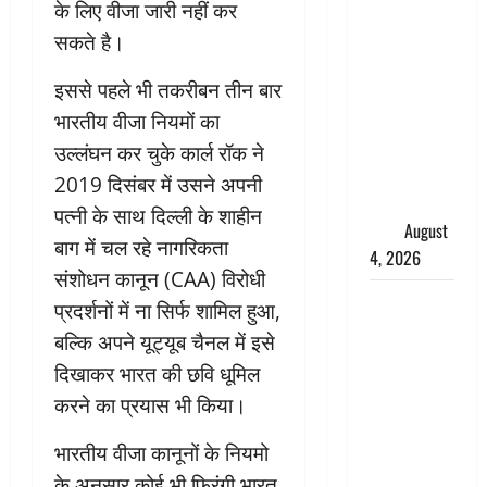
के लिए वीजा जारी नहीं कर
तमिलनाडु में
डबल मीनिंग
सकते है।
कमेंट को
इससे पहले भी तकरीबन तीन बार
लेकर बवाल,
भारतीय वीजा नियमों का
उदयनिधि
स्टालिन को
उल्लंघन कर चुके कार्ल रॉक ने
पुलिस ने
2019 दिसंबर में उसने अपनी
हिरासत में
पत्नी के साथ दिल्ली के शाहीन
लिया
August
बाग में चल रहे नागरिकता
4, 2026
संशोधन कानून (CAA) विरोधी
‘अभिजीत
प्रदर्शनों में ना सिर्फ शामिल हुआ,
दिपके को
बल्कि अपने यूट्यूब चैनल में इसे
तुरंत करो
दिखाकर भारत की छवि धूमिल
गिरफ्तार’,
करने का प्रयास भी किया।
सोशल
मीडिया
भारतीय वीजा कानूनों के नियमो
इन्फ्लुएंसर
के अनुसार कोई भी फिरंगी भारत