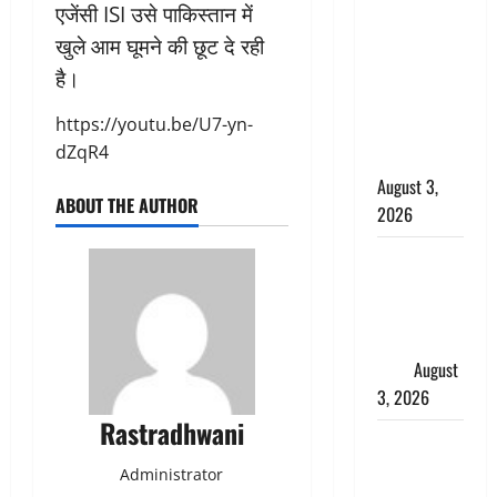
एजेंसी ISI उसे पाकिस्तान में
बनने की चाह
खुले आम घूमने की छूट दे रही
में बन गया
चोर, दून
है।
पुलिस ने 11
https://youtu.be/U7-yn-
दोपहिया वाहन
dZqR4
बरामद किए
August 3,
ABOUT THE AUTHOR
2026
हिन्दू सनातन
संस्कृति में
शिखा बंधन
का वैज्ञानिक
महत्व
August
3, 2026
Rastradhwani
Haridwar :
सनातन के
Administrator