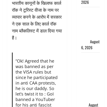
2026
भारतीय कानूनों के खिलाफ कार्ल
रॉक ने टूरिस्ट वीजा के नाम पर
Monsoon
व्यापार करने के आरोप में सरकार
Special :
ने एक साल के लिए कार्ल रॉक
मानसून के
महीने में रखे
नाम ब्लैकलिस्ट में डाल दिया गया
सेहत का
है।
ख्याल
August
6, 2026
Dehradun:
“Ok! Agreed that he
साइबर ठगों ने
was banned as per
बुजुर्ग को
the VISA rules but
लगाया लाखों
since he participated
का चूना,
in anti CAA protests,
डिजिटल
he is our daddy. So
अरेस्ट कर
let’s twist it to : GoI
ठग लिए ₹13
banned a YouTuber
for his anti fascist
लाख
August