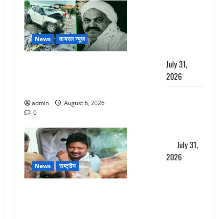
छिपाने का
लगाया आरोप,
शादी का
झांसा देकर
News
वायरल न्यूज
किया दुष्कर्म
July 31,
अतीक अहमद के छोटे बेटे की
2026
सड़क हादसे में मौत, जेल में बंद
भाई से मिलने जा रहा था
Benefits of
admin
August 6, 2026
Neem :
0
आयुर्वेद में नीम
के लाभकारी
गुण
July 31,
2026
News
राष्ट्रीय
CM धामी ने
की
तमिलनाडु में डबल मीनिंग कमेंट
हेल्पलाइन-1905
को लेकर बवाल, उदयनिधि
की समीक्षा,
स्टालिन को पुलिस ने हिरासत में