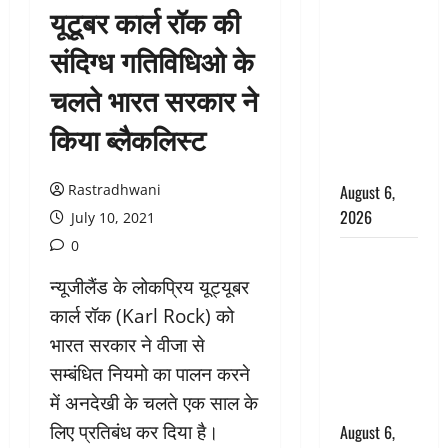
यूटूबर कार्ल रॉक की
उफनते गधेरे
के पास
संदिग्ध गतिविधिओ के
नवजात को
चलते भारत सरकार ने
छोड़ा, रोने की
आवाज सुन
किया ब्लैकलिस्ट
ग्रामीणों ने
बचाई जान
Rastradhwani
August 6,
2026
July 10, 2021
0
अतीक अहमद
के छोटे बेटे
न्यूजीलैंड के लोकप्रिय यूट्यूबर
की सड़क
कार्ल रॉक (Karl Rock) को
हादसे में मौत,
भारत सरकार ने वीजा से
जेल में बंद भाई
सम्बंधित नियमो का पालन करने
से मिलने जा
में अनदेखी के चलते एक साल के
रहा था
लिए प्रतिबंध कर दिया है।
August 6,