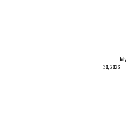
नशा तस्करों
के खिलाफ
चंपावत पुलिस
का एक्शन, ₹1
करोड़ कीमत
की स्मैक
बरामद, 2
गिरफ्तार,
July
30, 2026
रिश्तों का
कत्ल : बिना
हाथ धोये
खाना परोसने
पर हैवान बना
देवर, भाभी का
सिर धड़ से
किया अलग