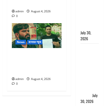
लंबित
लिया
शिकायतों के
admin
August 4, 2026
त्वरित
0
निस्तारण के
दिए निर्देश
July 30,
2026
News
वायरल न्यूज
करेंसी
व्यवस्था में
‘अभिजीत दिपके को तुरंत करो
बड़ा बदलाव:
गिरफ्तार’, सोशल मीडिया
भारत सरकार
इन्फ्लुएंसर फैजान ने लगाए संगीन
ने ₹10 और
आरोप
₹20 के
admin
August 4, 2026
प्लास्टिक नोट
0
के ट्रायल को
दी मंजूरी
July
30, 2026