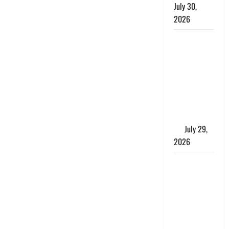
July 30,
2026
Uttarakhand
: राज्य में
मूसलाधार
बारिश का
अलर्ट, इन
जिलों में
जमकर बरसेंगे
मेघ
July 29,
2026
विश्व बाघ
दिवस पर CM
धामी का
संबोधन, कहा-
‘जंगल
सुरक्षित, तो