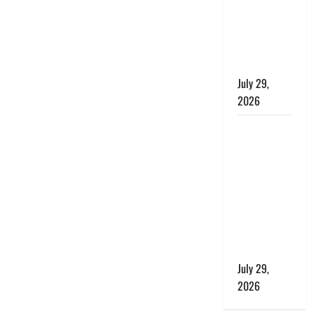
बाघ और
प्रकृति का
संतुलन भी
रहेगा सुरक्षित’
July 29,
2026
राहुल गांधी के
बयान पर
लोकसभा में
भारी हंगामा,
संसदीय कार्य
मंत्री ने जताई
आपत्ति, बोले-
माफी मांगो
July 29,
2026