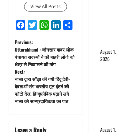
अपमान पर
View All Posts
भड़के CM
धामी, बोले-
Facebook
Twitter
WhatsApp
LinkedIn
Share
‘पप्पू’ गैंग ने
भगवाधारियों
का उड़ाया
P
Previous:
मजाक’
Uttarakhand : जौनसार बावर लोक
August 1,
o
पंचायत सदस्यों ने की बाहरी लोगो को
2026
क्षेत्र से निकालने की मांग
s
Dehradun :
Next:
सृष्टि कंडारी
t
नासा द्वारा साँझा की गयी हिंदू देवी-
मौत मामले में
देवताओं संग भारतीय मूल इंटर्न की
n
बड़ा एक्शन,
फोटो देख, हिन्दूफोबिक पढ़ाने लगे
दून पुलिस ने
नासा को साम्प्रदायिकता का पाठ
a
पति और ननद
को किया
v
गिरफ्तार
i
Leave a Reply
August 1,