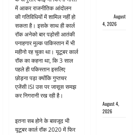
फैजान ने
में आकर राजनीतिक आंदोलन
लगाए संगीन
आरोप
August
की गतिविधियों में शामिल नहीं हो
4, 2026
सकता है। इसके साथ ही कार्ल
रॉक अनेको बार पड़ोसी आतंकी
Dehradun :
पनाहगार मुल्क पाकिस्तान में भी
अपहरण की
घटना का
महीनो रह चुका था। यूटूबर कार्ल
खुलासा,
रॉक का कहना था, कि 3 साल
कलयुगी मां
पहले ही पकिस्तान इसलिए
निकली 15
छोड़ना पड़ा क्योंकि गुप्तचर
साल की
एजेंसी ISI उस पर जासूस समझ
नाबालिग बेटी
कर निगरानी रख रही है।
की सौदेबाज
August 4,
2026
इतना सब होने के बावजूद भी
Haridwar :
यूटूबर कार्ल रॉक 2020 में फिर
धर्मनगरी में