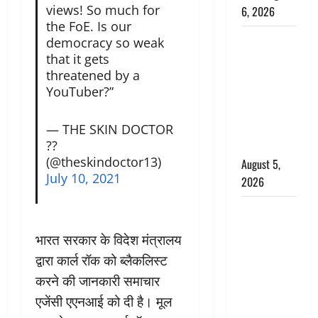
views! So much for
6, 2026
the FoE. Is our
Uttarakhand
democracy so weak
: प्रदेश के इन
that it gets
threatened by a
जिलों में
YouTuber?”
बारिश का
अलर्ट, जानें
कहां-कहां
— THE SKIN DOCTOR
??
बरसेंगे मेघ
(@theskindoctor13)
August 5,
July 10, 2021
2026
Hindi
Horror
भारत सरकार के विदेश मंत्रालय
Story : जंगल
द्वारा कार्ल रॉक को ब्लैकलिस्ट
की प्रेतात्मा
करने की जानकारी समाचार
(The Spirit
of the
एजेंसी एएनआई को दी है। मूल
Jungle)