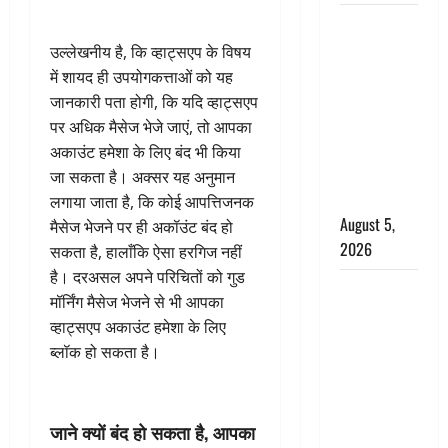
पिथौरागढ़
पुलिस का
उल्लेखनीय है, कि व्हाट्सएप के विषय
बड़ा एक्शन,
में शायद ही उपयोगकत्ताओं को यह
जंतर-मंतर पर
जानकारी पता होगी, कि यदि व्हाट्सएप
इस्तीफा
पर अधिक मैसेज भेजे जाएं, तो आपका
लहराने वाला
अकाउंट हमेशा के लिए बंद भी किया
शेर सिंह
जा सकता है। अक्सर यह अनुमान
बर्खास्त
लगाया जाता है, कि कोई आपत्तिजनक
August 5,
मैसेज भेजने पर ही अकॉउंट बंद हो
2026
सकता है, हालाँकि ऐसा हरगिज नहीं
है। दरअसल अपने परिचितों को गुड
लगान-गजनी
मॉर्निंग मैसेज भेजने से भी आपका
फेम एक्टर
व्हाट्सएप अकाउंट हमेशा के लिए
प्रदीप रावत
ब्लॉक हो सकता है।
का निधन,
‘महाभारत’ में
निभाया था
जाने क्यों बंद हो सकता है, आपका
अश्वत्थामा का