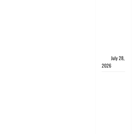
पुलिस की
बदमाशों से
मुठभेड़, गैंगरेप
में वांछित तीनों
आरोपित
गिरफ्तार, एक
के पैर में लगी
गोली
July 28,
2026
Kanwar
Yatra: दून
शहर में नहीं
घुसेंगे
कांवड़ियों के
वाहन,
एक्सप्रेसवे
पर भी नो