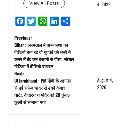
View All Posts
4, 2026
Dehradun :
Facebook
Twitter
WhatsApp
LinkedIn
Share
अपहरण की
घटना का
P
खुलासा,
Previous:
कलयुगी मां
Bihar : अस्पताल में अव्यवस्था का
o
निकली 15
वीडियो बना रहे दो युवकों को नर्सो ने
साल की
कमरे में बंद कर बेरहमी से पीटा, सोशल
s
नाबालिग बेटी
मीडिया में वीडियो वायरल
t
की सौदेबाज
Next:
August 4,
Uttarakhand : PM मोदी के आगमन
n
2026
से पूर्व सफेद चादर से ढकी केदार
घाटी, केदारनाथ मंदिर को 20 कुंतल
a
Haridwar :
फूलों से सजाया गया
धर्मनगरी में
v
हर-हर महादेव
की गूंज,
i
शिवालयों में