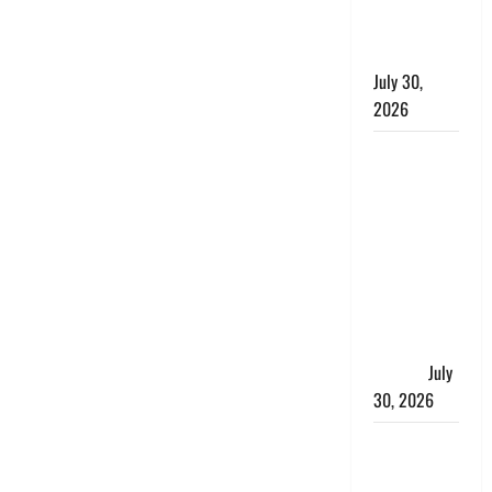
निस्तारण के
दिए निर्देश
July 30,
2026
करेंसी
व्यवस्था में
बड़ा बदलाव:
भारत सरकार
ने ₹10 और
₹20 के
प्लास्टिक नोट
के ट्रायल को
दी मंजूरी
July
30, 2026
नशा तस्करों
के खिलाफ