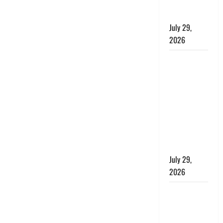
संतुलन भी
रहेगा सुरक्षित’
July 29,
2026
राहुल गांधी के
बयान पर
लोकसभा में
भारी हंगामा,
संसदीय कार्य
मंत्री ने जताई
आपत्ति, बोले-
माफी मांगो
July 29,
2026
Dehradun:
जाखन नदी में
बही 12 साल