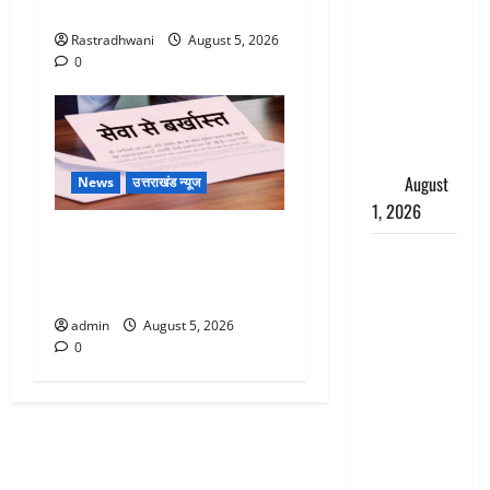
Jungle)
Pradesh:
Rastradhwani
August 5, 2026
मौत के बाद
0
जिंदा हुई
महिला, अंतिम
संस्कार से
पहले लौटी
सांस
August
News
उत्तराखंड न्यूज
1, 2026
पिथौरागढ़ पुलिस का बड़ा एक्शन,
Nainital:
जंतर-मंतर पर इस्तीफा लहराने
छेड़छाड़ करने
वाला शेर सिंह बर्खास्त
वालों को
admin
August 5, 2026
सिखाया
0
सबक,
मनचलों का
मुंह किया
काला, लगाई
कंडाली