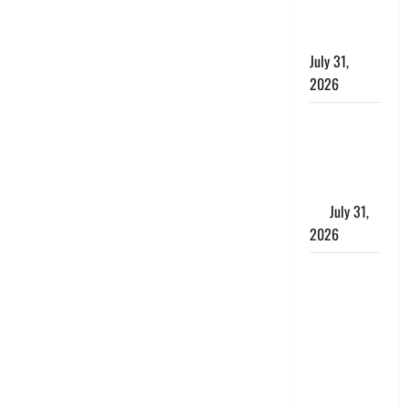
झांसा देकर
किया दुष्कर्म
July 31,
2026
Benefits of
Neem :
आयुर्वेद में नीम
के लाभकारी
गुण
July 31,
2026
CM धामी ने
की
हेल्पलाइन-1905
की समीक्षा,
लंबित
शिकायतों के
त्वरित