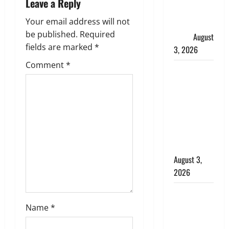
Leave a Reply
g
उमड़ा
Your email address will not
श्रद्धालुओं का
a
be published.
Required
सैलाब
August
fields are marked
*
3, 2026
t
Comment
*
पूर्व MP
i
बृजभूषण शरण
o
सिंह को बड़ी
राहत, कोर्ट ने
n
यौन उत्पीड़न
मामले में किया
बाइज्जत बरी
August 3,
2026
जल्द अमीर
बनने की चाह
Name
*
में बन गया