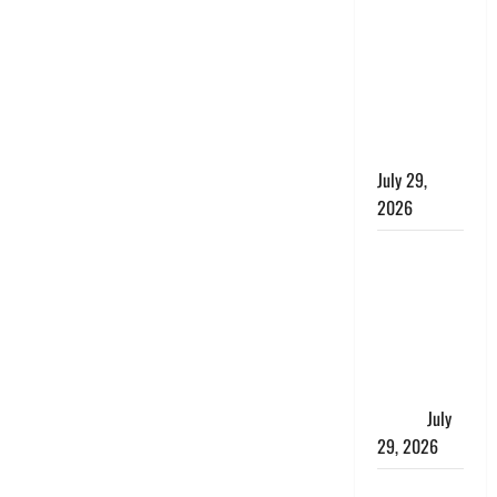
की बच्ची,
छुट्टी पर आए
फौजी और
स्थानीय
युवकों ने
बचाई जान
July 29,
2026
चाणक्य नीति
: दूसरों की
बात को
सुनकर कभी
अपने अंदर की
आवाज को मत
खो देना
July
29, 2026
रुद्रपुर में