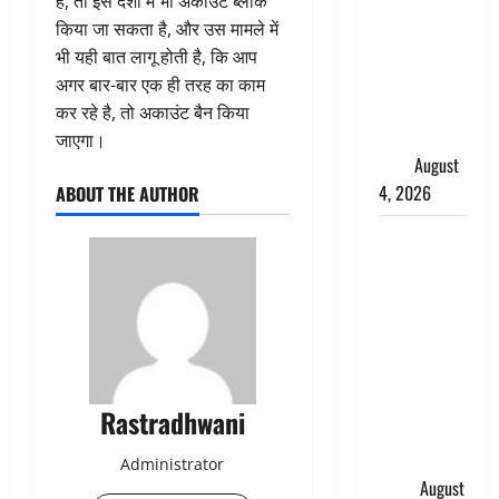
है, तो इस दशा में भी अकाउंट ब्लॉक
लेकर बवाल,
किया जा सकता है, और उस मामले में
उदयनिधि
भी यही बात लागू होती है, कि आप
स्टालिन को
अगर बार-बार एक ही तरह का काम
पुलिस ने
कर रहे है, तो अकाउंट बैन किया
हिरासत में
जाएगा।
लिया
August
4, 2026
ABOUT THE AUTHOR
‘अभिजीत
दिपके को
तुरंत करो
गिरफ्तार’,
सोशल
मीडिया
इन्फ्लुएंसर
Rastradhwani
फैजान ने
लगाए संगीन
Administrator
आरोप
August