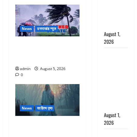
‘पप्पू’ गैंग ने
भगवाधारियों
का उड़ाया
मजाक’
News
उत्तराखंड न्यूज
August 1,
2026
Uttarakhand : प्रदेश के इन
जिलों में बारिश का अलर्ट, जानें
Dehradun :
कहां-कहां बरसेंगे मेघ
सृष्टि कंडारी
मौत मामले में
admin
August 5, 2026
0
बड़ा एक्शन,
दून पुलिस ने
पति और ननद
को किया
गिरफ्तार
News
साहित्य पृष्ठ
August 1,
2026
Hindi Horror Story : जंगल की
प्रेतात्मा (The Spirit of the
Andhra