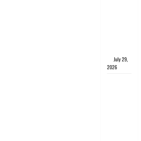
Uttarakhand
: राज्य में
मूसलाधार
बारिश का
अलर्ट, इन
जिलों में
जमकर बरसेंगे
मेघ
July 29,
2026
विश्व बाघ
दिवस पर CM
धामी का
संबोधन, कहा-
‘जंगल
सुरक्षित, तो
बाघ और
प्रकृति का