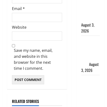
चोर, दून
पुलिस ने 11
Email
*
दोपहिया वाहन
बरामद किए
August 3,
Website
2026
हिन्दू सनातन
संस्कृति में
Save my name, email,
शिखा बंधन
and website in this
का वैज्ञानिक
browser for the next
महत्व
August
time I comment.
3, 2026
Haridwar :
सनातन के
अपमान पर
भड़के CM
RELATED STORIES
धामी, बोले-