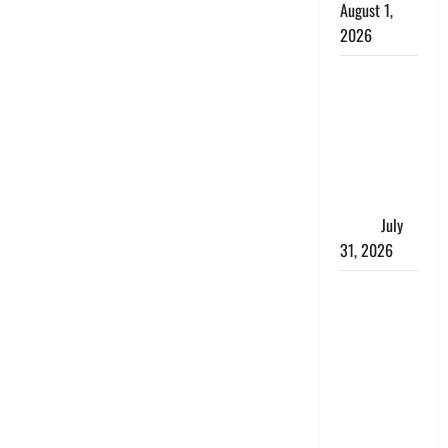
August 1,
2026
संसद परिसर
में भगवा पहन
पप्पू यादव की
नौटंकी, संत
समाज ने
जताई घोर
आपत्ति
July
31, 2026
Haldwani:
युवती ने
मुस्लिम युवक
पर पहचान
छिपाने का
लगाया आरोप,
शादी का