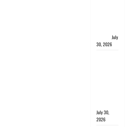
चंपावत पुलिस
का एक्शन, ₹1
करोड़ कीमत
की स्मैक
बरामद, 2
गिरफ्तार,
July
30, 2026
रिश्तों का
कत्ल : बिना
हाथ धोये
खाना परोसने
पर हैवान बना
देवर, भाभी का
सिर धड़ से
किया अलग
July 30,
2026