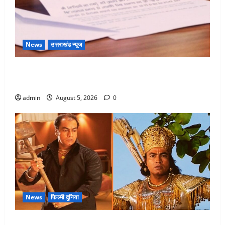
News
उत्तराखंड न्यूज
पिथौरागढ़ पुलिस का बड़ा एक्शन, जंतर-मंतर पर इस्तीफा
लहराने वाला शेर सिंह बर्खास्त
admin
August 5, 2026
0
News
फिल्मी दुनिया
लगान-गजनी फेम एक्टर प्रदीप रावत का निधन, ‘महाभारत’ में