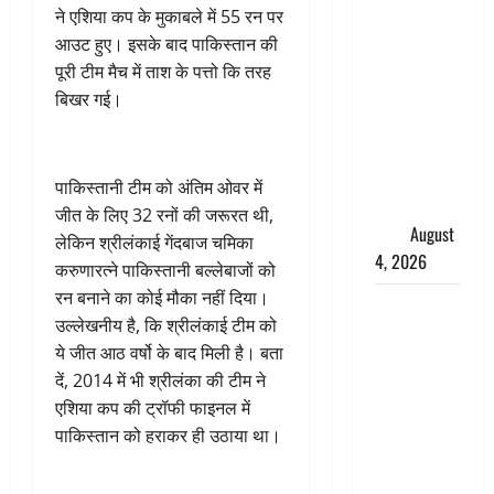
तमिलनाडु में
ने एशिया कप के मुकाबले में 55 रन पर
डबल मीनिंग
आउट हुए। इसके बाद पाकिस्तान की
कमेंट को
पूरी टीम मैच में ताश के पत्तो कि तरह
लेकर बवाल,
बिखर गई।
उदयनिधि
स्टालिन को
पुलिस ने
पाकिस्तानी टीम को अंतिम ओवर में
हिरासत में
जीत के लिए 32 रनों की जरूरत थी,
लिया
August
लेकिन श्रीलंकाई गेंदबाज चमिका
4, 2026
करुणारत्ने पाकिस्तानी बल्लेबाजों को
रन बनाने का कोई मौका नहीं दिया।
‘अभिजीत
उल्लेखनीय है, कि श्रीलंकाई टीम को
दिपके को
ये जीत आठ वर्षो के बाद मिली है। बता
तुरंत करो
दें, 2014 में भी श्रीलंका की टीम ने
गिरफ्तार’,
एशिया कप की ट्रॉफी फाइनल में
सोशल
पाकिस्तान को हराकर ही उठाया था।
मीडिया
इन्फ्लुएंसर