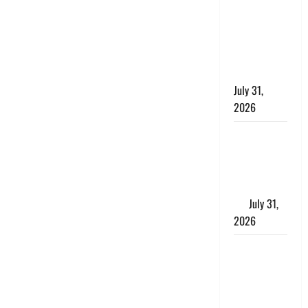
छिपाने का
लगाया आरोप,
शादी का
झांसा देकर
किया दुष्कर्म
July 31,
2026
Benefits of
Neem :
आयुर्वेद में नीम
के लाभकारी
गुण
July 31,
2026
CM धामी ने
की
हेल्पलाइन-1905
की समीक्षा,