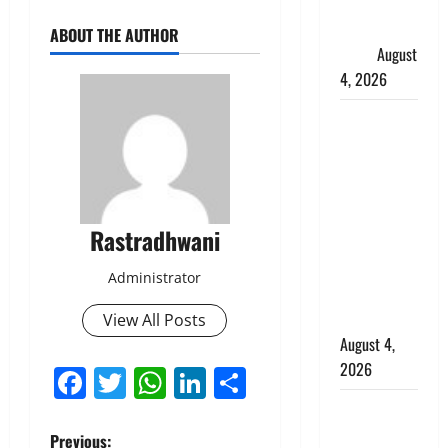
फैजान ने
लगाए संगीन
ABOUT THE AUTHOR
आरोप
August
4, 2026
Dehradun :
अपहरण की
घटना का
खुलासा,
कलयुगी मां
Rastradhwani
निकली 15
साल की
Administrator
नाबालिग बेटी
की सौदेबाज
View All Posts
August 4,
2026
Facebook
Twitter
WhatsApp
LinkedIn
Share
Haridwar :
धर्मनगरी में
Previous: