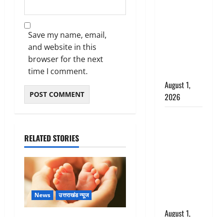
अपमान पर
भड़के CM
धामी, बोले-
Save my name, email,
‘पप्पू’ गैंग ने
and website in this
भगवाधारियों
browser for the next
का उड़ाया
time I comment.
मजाक’
August 1,
2026
Dehradun :
सृष्टि कंडारी
RELATED STORIES
मौत मामले में
बड़ा एक्शन,
दून पुलिस ने
पति और ननद
को किया
News
उत्तराखंड न्यूज
गिरफ्तार
August 1,