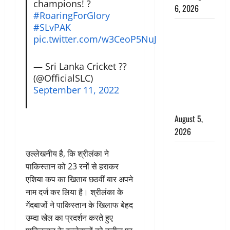
champions! ?
6, 2026
#RoaringForGlory
#SLvPAK
Uttarakhand
pic.twitter.com/w3CeoP5NuJ
: प्रदेश के इन
जिलों में
— Sri Lanka Cricket ??
बारिश का
(@OfficialSLC)
अलर्ट, जानें
September 11, 2022
कहां-कहां
बरसेंगे मेघ
August 5,
2026
Hindi
उल्लेखनीय है, कि श्रीलंका ने
Horror
पाकिस्तान को 23 रनों से हराकर
Story : जंगल
एशिया कप का खिताब छठवीं बार अपने
की प्रेतात्मा
नाम दर्ज कर लिया है। श्रीलंका के
(The Spirit
गेंदबाजों ने पाकिस्तान के खिलाफ बेहद
of the
उम्दा खेल का प्रदर्शन करते हुए
Jungle)