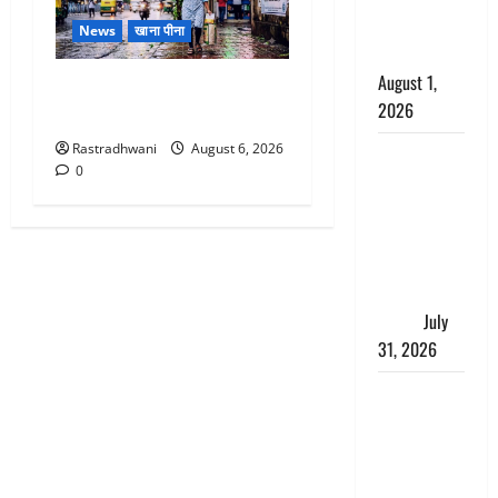
काला, लगाई
News
खाना पीना
कंडाली
August 1,
Monsoon Special : मानसून के
2026
महीने में रखे सेहत का ख्याल
Rastradhwani
August 6, 2026
संसद परिसर
0
में भगवा पहन
पप्पू यादव की
नौटंकी, संत
समाज ने
जताई घोर
आपत्ति
July
31, 2026
Haldwani:
युवती ने
मुस्लिम युवक
पर पहचान