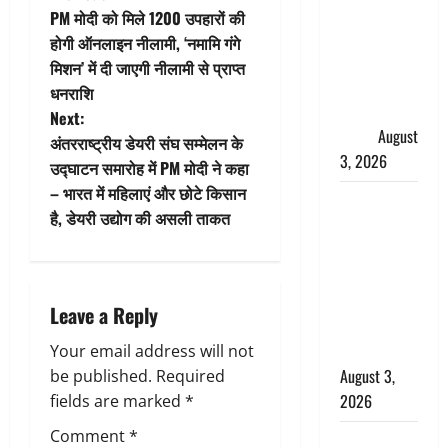
P
हर-हर महादेव
PM मोदी को मिले 1200 उपहारों की
o
की गूंज,
होगी ऑनलाइन नीलामी, ‘नमामि गंगे
शिवालयों में
मिशन’ में दी जाएगी नीलामी से प्राप्त
s
उमड़ा
धनराशि
श्रद्धालुओं का
t
Next:
सैलाब
August
अंतरराष्ट्रीय डेयरी संघ सम्मेलन के
n
3, 2026
उद्घाटन समारोह में PM मोदी ने कहा
– भारत में महिलाएं और छोटे किसान
a
पूर्व MP
है, डेयरी उद्योग की असली ताकत
बृजभूषण शरण
v
सिंह को बड़ी
राहत, कोर्ट ने
i
यौन उत्पीड़न
Leave a Reply
g
मामले में किया
बाइज्जत बरी
Your email address will not
a
August 3,
be published.
Required
2026
fields are marked
*
t
Comment
*
जल्द अमीर