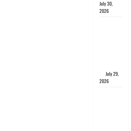
July 30,
2026
Uttarakhand
: राज्य में
मूसलाधार
बारिश का
अलर्ट, इन
जिलों में
जमकर बरसेंगे
मेघ
July 29,
2026
विश्व बाघ
दिवस पर CM
धामी का
संबोधन, कहा-
‘जंगल
सुरक्षित, तो