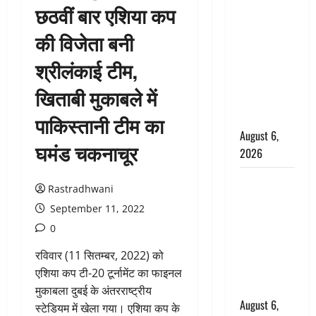
छठवीं बार एशिया कप
उफनते गधेरे
के पास
की विजेता बनी
नवजात को
श्रीलंकाई टीम,
छोड़ा, रोने की
आवाज सुन
खिताबी मुकाबले में
ग्रामीणों ने
बचाई जान
पाकिस्तानी टीम का
August 6,
घमंड चकनाचूर
2026
अतीक अहमद
Rastradhwani
के छोटे बेटे
September 11, 2022
की सड़क
0
हादसे में मौत,
जेल में बंद भाई
रविवार (11 सितम्बर, 2022) को
से मिलने जा
एशिया कप टी-20 टूर्नामेंट का फाइनल
रहा था
मुकाबला दुबई के अंतरराष्ट्रीय
August 6,
स्टेडियम में खेला गया। एशिया कप के