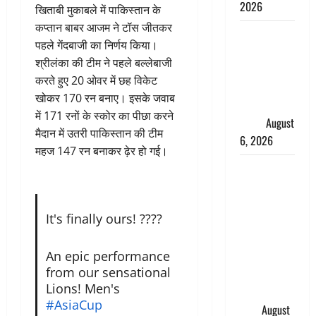
2026
खिताबी मुकाबले में पाकिस्तान के
कप्तान बाबर आजम ने टॉस जीतकर
Monsoon
पहले गेंदबाजी का निर्णय किया।
Special :
श्रीलंका की टीम ने पहले बल्लेबाजी
मानसून के
करते हुए 20 ओवर में छह विकेट
महीने में रखे
खोकर 170 रन बनाए। इसके जवाब
सेहत का
में 171 रनों के स्कोर का पीछा करने
ख्याल
August
मैदान में उतरी पाकिस्तान की टीम
6, 2026
महज 147 रन बनाकर ढ़ेर हो गई।
Dehradun:
साइबर ठगों ने
बुजुर्ग को
It's finally ours! ????
लगाया लाखों
का चूना,
An epic performance
डिजिटल
from our sensational
अरेस्ट कर
Lions! Men's
ठग लिए ₹13
#AsiaCup
लाख
August