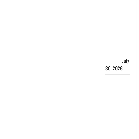
नशा तस्करों
के खिलाफ
चंपावत पुलिस
का एक्शन, ₹1
करोड़ कीमत
की स्मैक
बरामद, 2
गिरफ्तार,
July
30, 2026
रिश्तों का
कत्ल : बिना
हाथ धोये
खाना परोसने
पर हैवान बना
देवर, भाभी का
सिर धड़ से
किया अलग