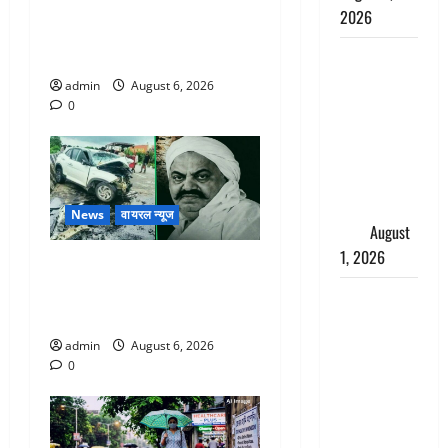
Chamoli : उफनते गधेरे के पास
2026
नवजात को छोड़ा, रोने की आवाज
सुन ग्रामीणों ने बचाई जान
Andhra
Pradesh:
admin
August 6, 2026
मौत के बाद
0
जिंदा हुई
महिला, अंतिम
संस्कार से
पहले लौटी
News
वायरल न्यूज
सांस
August
1, 2026
अतीक अहमद के छोटे बेटे की
सड़क हादसे में मौत, जेल में बंद
Nainital:
भाई से मिलने जा रहा था
छेड़छाड़ करने
वालों को
admin
August 6, 2026
0
सिखाया
सबक,
मनचलों का
मुंह किया