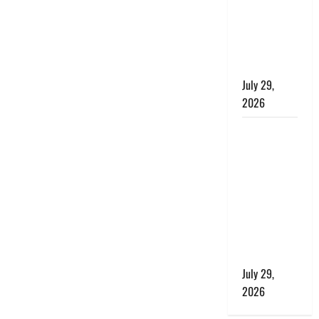
बाघ और
प्रकृति का
संतुलन भी
रहेगा सुरक्षित’
July 29,
2026
राहुल गांधी के
बयान पर
लोकसभा में
भारी हंगामा,
संसदीय कार्य
मंत्री ने जताई
आपत्ति, बोले-
माफी मांगो
July 29,
2026