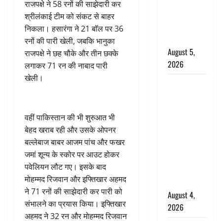
‘महाभारत’ में
राजपक्षे ने 58 रनों की साझेदारी कर
निभाया था
श्रीलंकाई टीम को संकट से बाहर
अश्वत्थामा का
निकला। हसारंगा ने 21 बॉल पर 36
किरदार
रनों की पारी खेली, जबकि भानुका
August 5,
राजपक्षे ने छह चौके और तीन छक्के
2026
लगाकर 71 रन की नाबाद पारी
खेली।
Haridwar :
CM धामी ने
चरण धोकर
वहीं पाकिस्तान की भी शुरुआत भी
किया
बेहद खराब रही और उसके ओपनर
कांवड़ियों का
बल्लेबाज बाबर आजम पांच और फखर
स्वागत,
जमां शून्य के स्कोर पर आउट होकर
शिवभक्तों पर
पवेलियन लौट गए। इसके बाद
हेलीकाॅप्टर से
मोहम्मद रिजवान और इफ्तिखार अहमद
पुष्पवर्षा
ने 71 रनों की साझेदारी कर पारी को
August 4,
संभालने का प्रयास किया। इफ्तिखार
2026
अहमद ने 32 रन और मोहम्मद रिजवान