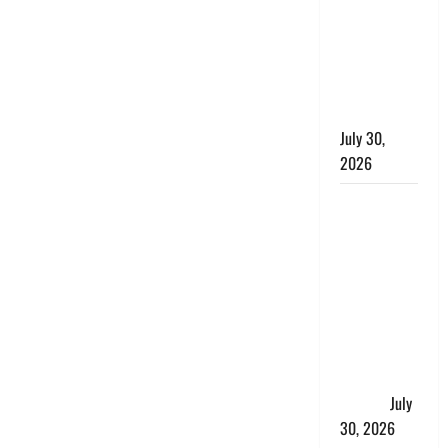
लंबित
शिकायतों के
त्वरित
निस्तारण के
दिए निर्देश
July 30,
2026
करेंसी
व्यवस्था में
बड़ा बदलाव:
भारत सरकार
ने ₹10 और
₹20 के
प्लास्टिक नोट
के ट्रायल को
दी मंजूरी
July
30, 2026