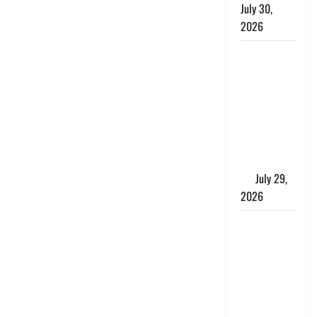
July 30,
2026
Uttarakhand
: राज्य में
मूसलाधार
बारिश का
अलर्ट, इन
जिलों में
जमकर बरसेंगे
मेघ
July 29,
2026
विश्व बाघ
दिवस पर CM
धामी का
संबोधन, कहा-
‘जंगल
सुरक्षित, तो