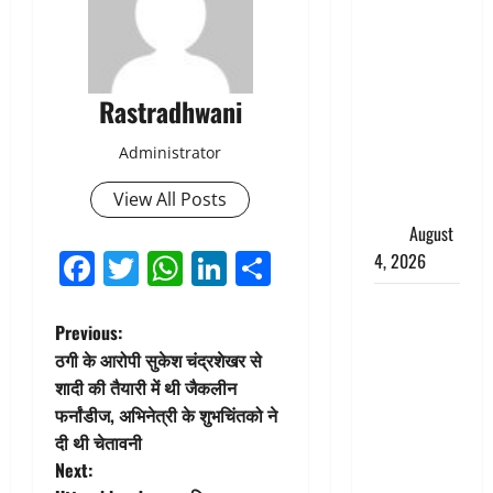
तमिलनाडु में
डबल मीनिंग
कमेंट को
लेकर बवाल,
Rastradhwani
उदयनिधि
स्टालिन को
Administrator
पुलिस ने
View All Posts
हिरासत में
लिया
August
Facebook
Twitter
WhatsApp
LinkedIn
Share
4, 2026
‘अभिजीत
P
Previous:
दिपके को
ठगी के आरोपी सुकेश चंद्रशेखर से
तुरंत करो
o
शादी की तैयारी में थी जैकलीन
गिरफ्तार’,
फर्नांडीज, अभिनेत्री के शुभचिंतको ने
सोशल
s
दी थी चेतावनी
मीडिया
t
Next:
इन्फ्लुएंसर