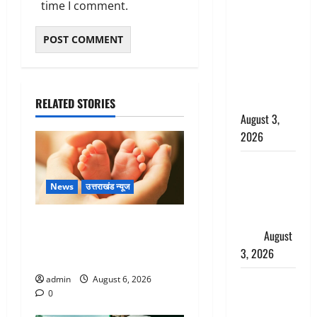
time I comment.
बनने की चाह
में बन गया
चोर, दून
पुलिस ने 11
दोपहिया वाहन
बरामद किए
RELATED STORIES
August 3,
2026
हिन्दू सनातन
संस्कृति में
News
उत्तराखंड न्यूज
शिखा बंधन
का वैज्ञानिक
Chamoli : उफनते गधेरे के पास
महत्व
August
नवजात को छोड़ा, रोने की आवाज
3, 2026
सुन ग्रामीणों ने बचाई जान
Haridwar :
admin
August 6, 2026
0
सनातन के