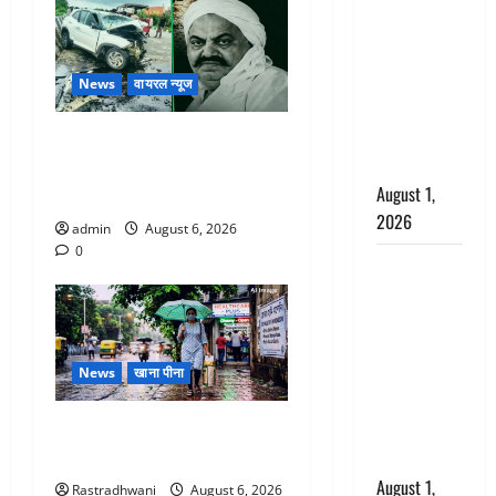
अपमान पर
भड़के CM
धामी, बोले-
‘पप्पू’ गैंग ने
News
वायरल न्यूज
भगवाधारियों
का उड़ाया
अतीक अहमद के छोटे बेटे की
मजाक’
सड़क हादसे में मौत, जेल में बंद
August 1,
भाई से मिलने जा रहा था
2026
admin
August 6, 2026
0
Dehradun :
सृष्टि कंडारी
मौत मामले में
बड़ा एक्शन,
News
खाना पीना
दून पुलिस ने
पति और ननद
Monsoon Special : मानसून के
को किया
महीने में रखे सेहत का ख्याल
गिरफ्तार
August 1,
Rastradhwani
August 6, 2026