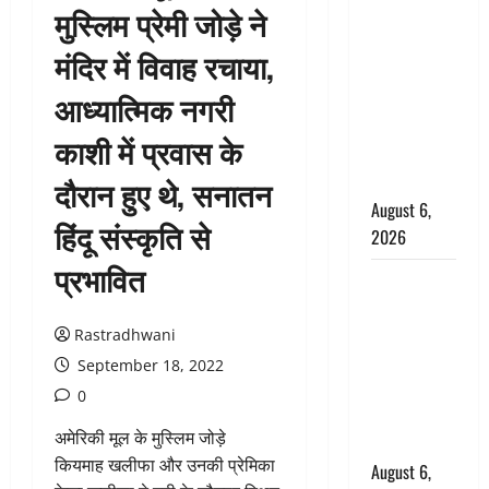
मुस्लिम प्रेमी जोड़े ने
उफनते गधेरे
के पास
मंदिर में विवाह रचाया,
नवजात को
आध्यात्मिक नगरी
छोड़ा, रोने की
आवाज सुन
काशी में प्रवास के
ग्रामीणों ने
बचाई जान
दौरान हुए थे, सनातन
August 6,
हिंदू संस्कृति से
2026
प्रभावित
अतीक अहमद
के छोटे बेटे
की सड़क
Rastradhwani
हादसे में मौत,
September 18, 2022
जेल में बंद भाई
0
से मिलने जा
अमेरिकी मूल के मुस्लिम जोड़े
रहा था
कियमाह खलीफा और उनकी प्रेमिका
August 6,