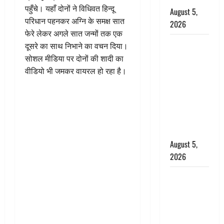
पहुँचे। यहाँ दोनों ने विधिवत हिन्दू
August 5,
परिधान पहनकर अग्नि के समक्ष सात
2026
फेरे लेकर अगले सात जन्मों तक एक
पिथौरागढ़
दूसरे का साथ निभाने का वचन दिया।
पुलिस का
सोशल मीडिया पर दोनों की शादी का
बड़ा एक्शन,
वीडियो भी जमकर वायरल हो रहा है।
जंतर-मंतर पर
इस्तीफा
लहराने वाला
शेर सिंह
बर्खास्त
August 5,
2026
लगान-गजनी
फेम एक्टर
प्रदीप रावत
का निधन,