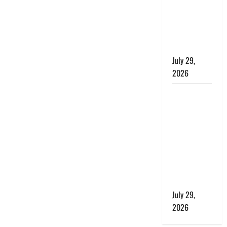
बाघ और
प्रकृति का
संतुलन भी
रहेगा सुरक्षित’
July 29,
2026
राहुल गांधी के
बयान पर
लोकसभा में
भारी हंगामा,
संसदीय कार्य
मंत्री ने जताई
आपत्ति, बोले-
माफी मांगो
July 29,
2026