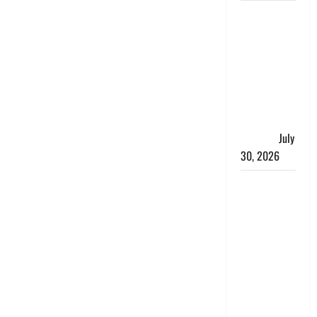
नशा तस्करों
के खिलाफ
चंपावत पुलिस
का एक्शन, ₹1
करोड़ कीमत
की स्मैक
बरामद, 2
गिरफ्तार,
July
30, 2026
रिश्तों का
कत्ल : बिना
हाथ धोये
खाना परोसने
पर हैवान बना
देवर, भाभी का
सिर धड़ से
किया अलग