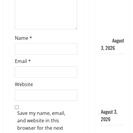
हर-हर महादेव
की गूंज,
शिवालयों में
उमड़ा
श्रद्धालुओं का
Name
*
सैलाब
August
3, 2026
पूर्व MP
Email
*
बृजभूषण शरण
सिंह को बड़ी
राहत, कोर्ट ने
Website
यौन उत्पीड़न
मामले में किया
बाइज्जत बरी
August 3,
Save my name, email,
2026
and website in this
browser for the next
जल्द अमीर