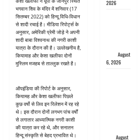
केशा खलीफा ने यूपी के जौनपुर स्थित
2026
भगवान शिव के मंदिर में शनिवार (17
Monsoon
सितम्बर 2022) को हिन्दू विधि-विधान
Special :
से शादी रचाई है। मीडिया रिपोर्ट्स के
मानसून के
अनुसार, अमेरिकी प्रेमी जोड़े ने अपनी
महीने में रखे
शादी बाबा विश्वनाथ की नगरी काशी
सेहत का
यात्रा के दौरान की है। उल्लेखनीय है,
ख्याल
August
कियामाह और केशा खलीफा दोनों
6, 2026
मुस्लिम मजहब से ताल्लुक रखते है।
Dehradun:
साइबर ठगों ने
ऑपइंडिया की रिपोर्ट के अनुसार,
बुजुर्ग को
कियामह और केशा खलीफा पिछले
लगाया लाखों
कुछ वर्षो से लिव इन रिलेशन में रह रहे
का चूना,
थे। इस दौरान दोनों लगभग पांच वर्षों
डिजिटल
से लगातार आध्यात्मिक नगरी काशी
अरेस्ट कर
की यात्रा कर रहे थे, और सनातन
ठग लिए ₹13
हिन्दू संस्कृति से बेहद प्रभावित थे।
लाख
August