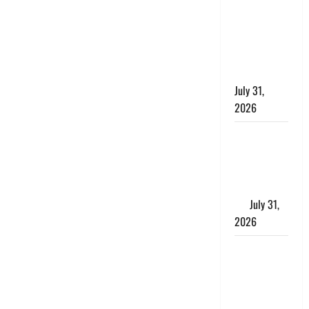
छिपाने का
लगाया आरोप,
शादी का
झांसा देकर
किया दुष्कर्म
July 31,
2026
Benefits of
Neem :
आयुर्वेद में नीम
के लाभकारी
गुण
July 31,
2026
CM धामी ने
की
हेल्पलाइन-1905
की समीक्षा,