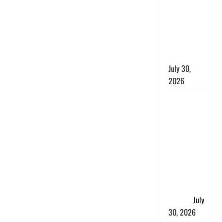
लंबित
शिकायतों के
त्वरित
निस्तारण के
दिए निर्देश
July 30,
2026
करेंसी
व्यवस्था में
बड़ा बदलाव:
भारत सरकार
ने ₹10 और
₹20 के
प्लास्टिक नोट
के ट्रायल को
दी मंजूरी
July
30, 2026