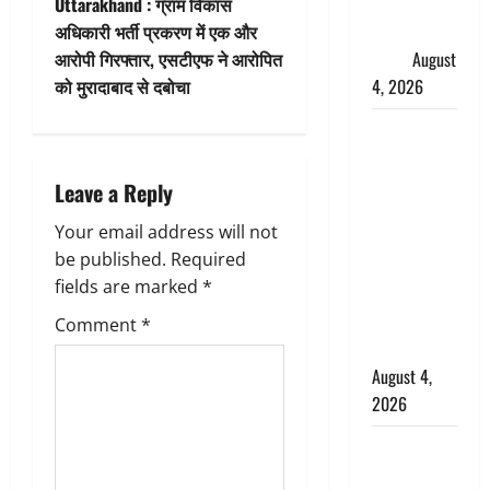
Uttarakhand : ग्राम विकास
फैजान ने
n
अधिकारी भर्ती प्रकरण में एक और
लगाए संगीन
आरोपी गिरफ्तार, एसटीएफ ने आरोपित
आरोप
August
a
को मुरादाबाद से दबोचा
4, 2026
v
Dehradun :
अपहरण की
i
घटना का
Leave a Reply
g
खुलासा,
Your email address will not
कलयुगी मां
a
be published.
Required
निकली 15
fields are marked
*
साल की
t
नाबालिग बेटी
Comment
*
i
की सौदेबाज
August 4,
o
2026
n
Haridwar :
धर्मनगरी में