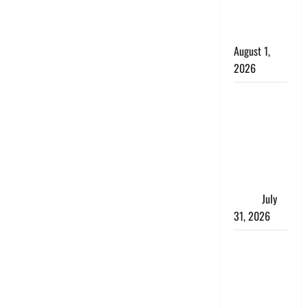
काला, लगाई
कंडाली
August 1,
2026
संसद परिसर
में भगवा पहन
पप्पू यादव की
नौटंकी, संत
समाज ने
जताई घोर
आपत्ति
July
31, 2026
Haldwani:
युवती ने
मुस्लिम युवक
पर पहचान