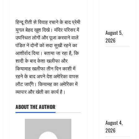
‘महाभारत’ में
निभाया था
अश्वत्थामा का
हिन्दू रीती से विवाह रचाने के बाद प्रेमी
किरदार
युगल बेहद खुश दिखे। मंदिर परिसर में
August 5,
उपस्थित लोगों और पूजा करवाने वाले
2026
पंडित ने दोनों को सदा सुखी रहने का
Haridwar :
आशीर्वाद दिया। बताया जा रहा है, कि
CM धामी ने
शादी के बाद केशा खलीफा और
चरण धोकर
कियामाह खलीफा तीन दिन काशी में
किया
रहने के बाद अपने देश अमेरिका वापस
कांवड़ियों का
लौट जाएँगे। कियामह का अमेरिका में
स्वागत,
व्यापार और खेती का कार्य है।
शिवभक्तों पर
ABOUT THE AUTHOR
हेलीकाॅप्टर से
पुष्पवर्षा
August 4,
2026