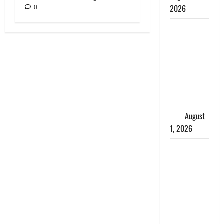
2026
0
Andhra
Pradesh:
मौत के बाद
जिंदा हुई
महिला, अंतिम
संस्कार से
पहले लौटी
सांस
August
1, 2026
Nainital:
छेड़छाड़ करने
वालों को
सिखाया
सबक,
मनचलों का
मुंह किया