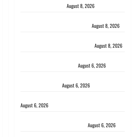
कार्यकर्ताओं से किया संवाद
August 8, 2026
Dehradun : वंशिका बंसल हत्याकांड में दोषी को आजीवन
कारावास, 25 हजार का अर्थदंड भी लगाया
August 8, 2026
भारत ने किया अग्नि-4 बैलिस्टिक मिसाइल का सफल परीक्षण,
4000 किमी दूर बैठे दुश्मनों की अब खैर नहीं
August 8, 2026
Chamoli : उफनते गधेरे के पास नवजात को छोड़ा, रोने की
आवाज सुन ग्रामीणों ने बचाई जान
August 6, 2026
अतीक अहमद के छोटे बेटे की सड़क हादसे में मौत, जेल में बंद
भाई से मिलने जा रहा था
August 6, 2026
Monsoon Special : मानसून के महीने में रखे सेहत का ख्याल
August 6, 2026
Dehradun: साइबर ठगों ने बुजुर्ग को लगाया लाखों का चूना,
डिजिटल अरेस्ट कर ठग लिए ₹13 लाख
August 6, 2026