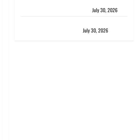
करेंसी व्यवस्था में बड़ा बदलाव: भारत सरकार ने ₹10 और ₹20
के प्लास्टिक नोट के ट्रायल को दी मंजूरी
July 30, 2026
नशा तस्करों के खिलाफ चंपावत पुलिस का एक्शन, ₹1 करोड़
कीमत की स्मैक बरामद, 2 गिरफ्तार,
July 30, 2026