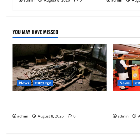
admin
August 8, 2026
0
admin
Augu
YOU MAY HAVE MISSED
News
वायरल न्यूज
News
उत्
एक साल तक सड़ती रही लाश, बंद कमरे से मिला
देहरादून में भ
कंकाल, बेटी, रिश्तेदार और पड़ोसी सब बेखबर
ने कार्यकर्ताओ
admin
August 8, 2026
0
admin
A