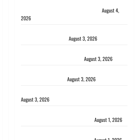
Dehradun : अपहरण की घटना का खुलासा, कलयुगी मां
निकली 15 साल की नाबालिग बेटी की सौदेबाज
August 4,
2026
Haridwar : धर्मनगरी में हर-हर महादेव की गूंज, शिवालयों में
उमड़ा श्रद्धालुओं का सैलाब
August 3, 2026
पूर्व MP बृजभूषण शरण सिंह को बड़ी राहत, कोर्ट ने यौन
उत्पीड़न मामले में किया बाइज्जत बरी
August 3, 2026
जल्द अमीर बनने की चाह में बन गया चोर, दून पुलिस ने 11
दोपहिया वाहन बरामद किए
August 3, 2026
हिन्दू सनातन संस्कृति में शिखा बंधन का वैज्ञानिक महत्व
August 3, 2026
Haridwar : सनातन के अपमान पर भड़के CM धामी, बोले-
‘पप्पू’ गैंग ने भगवाधारियों का उड़ाया मजाक’
August 1, 2026
Dehradun : सृष्टि कंडारी मौत मामले में बड़ा एक्शन, दून