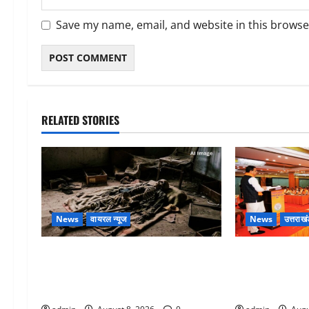
Save my name, email, and website in this browse
RELATED STORIES
News
वायरल न्यूज
News
उत्तराखं
एक साल तक सड़ती रही लाश, बंद कमरे
देहरादून में भाजप
से मिला कंकाल, बेटी, रिश्तेदार और पड़ोसी
मुख्यमंत्री धामी न
सब बेखबर
संवाद