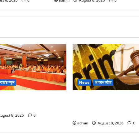
st 8, 2026
0
admin
August 8, 2026
0
तराखंड न्यूज
News
अपराध लोक
ाजपा की बड़ी बैठक, मुख्यमंत्री धामी
Dehradun : वंशिका बंसल हत्याकांड
ं से किया संवाद
आजीवन कारावास, 25 हजार का अर
लगाया
ugust 8, 2026
0
admin
August 8, 2026
0