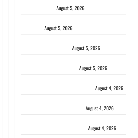
Uttarakhand : प्रदेश के इन जिलों में बारिश का अलर्ट, जानें
कहां-कहां बरसेंगे मेघ
August 5, 2026
Hindi Horror Story : जंगल की प्रेतात्मा (The Spirit of
the Jungle)
August 5, 2026
पिथौरागढ़ पुलिस का बड़ा एक्शन, जंतर-मंतर पर इस्तीफा
लहराने वाला शेर सिंह बर्खास्त
August 5, 2026
लगान-गजनी फेम एक्टर प्रदीप रावत का निधन, ‘महाभारत’ में
निभाया था अश्वत्थामा का किरदार
August 5, 2026
Haridwar : CM धामी ने चरण धोकर किया कांवड़ियों का
स्वागत, शिवभक्तों पर हेलीकाॅप्टर से पुष्पवर्षा
August 4, 2026
तमिलनाडु में डबल मीनिंग कमेंट को लेकर बवाल, उदयनिधि
स्टालिन को पुलिस ने हिरासत में लिया
August 4, 2026
‘अभिजीत दिपके को तुरंत करो गिरफ्तार’, सोशल मीडिया
इन्फ्लुएंसर फैजान ने लगाए संगीन आरोप
August 4, 2026