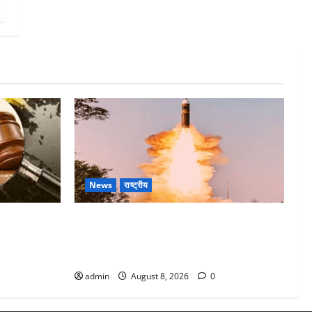
News
राष्ट्रीय
 में दोषी को
भारत ने किया अग्नि-4 बैलिस्टिक मिसाइल का
्थदंड भी
सफल परीक्षण, 4000 किमी दूर बैठे दुश्मनों की
अब खैर नहीं
admin
August 8, 2026
0