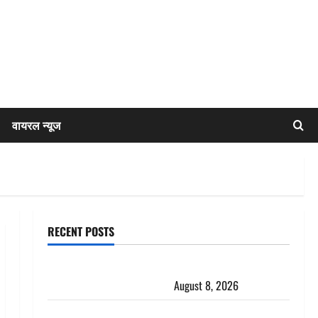
वायरल न्यूज
RECENT POSTS
एक साल तक सड़ती रही लाश, बंद कमरे से मिला कंकाल, बेटी,
रिश्तेदार और पड़ोसी सब बेखबर
August 8, 2026
देहरादून में भाजपा की बड़ी बैठक, मुख्यमंत्री धामी ने