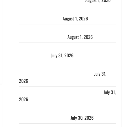
पुलिस ने पति और ननद को किया गिरफ्तार
August 1, 2026
Andhra Pradesh: मौत के बाद जिंदा हुई महिला, अंतिम
संस्कार से पहले लौटी सांस
August 1, 2026
Nainital: छेड़छाड़ करने वालों को सिखाया सबक, मनचलों का
मुंह किया काला, लगाई कंडाली
August 1, 2026
संसद परिसर में भगवा पहन पप्पू यादव की नौटंकी, संत समाज
ने जताई घोर आपत्ति
July 31, 2026
Haldwani: युवती ने मुस्लिम युवक पर पहचान छिपाने का
लगाया आरोप, शादी का झांसा देकर किया दुष्कर्म
July 31,
2026
Benefits of Neem : आयुर्वेद में नीम के लाभकारी गुण
July 31,
2026
CM धामी ने की हेल्पलाइन-1905 की समीक्षा, लंबित शिकायतों
के त्वरित निस्तारण के दिए निर्देश
July 30, 2026