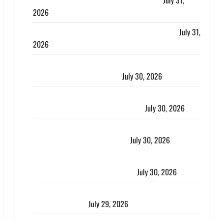
लगाया आरोप, शादी का झांसा देकर किया दुष्कर्म
July 31,
2026
Benefits of Neem : आयुर्वेद में नीम के लाभकारी गुण
July 31,
2026
CM धामी ने की हेल्पलाइन-1905 की समीक्षा, लंबित शिकायतों
के त्वरित निस्तारण के दिए निर्देश
July 30, 2026
करेंसी व्यवस्था में बड़ा बदलाव: भारत सरकार ने ₹10 और ₹20
के प्लास्टिक नोट के ट्रायल को दी मंजूरी
July 30, 2026
नशा तस्करों के खिलाफ चंपावत पुलिस का एक्शन, ₹1 करोड़
कीमत की स्मैक बरामद, 2 गिरफ्तार,
July 30, 2026
रिश्तों का कत्ल : बिना हाथ धोये खाना परोसने पर हैवान बना
देवर, भाभी का सिर धड़ से किया अलग
July 30, 2026
Uttarakhand : राज्य में मूसलाधार बारिश का अलर्ट, इन जिलों
में जमकर बरसेंगे मेघ
July 29, 2026