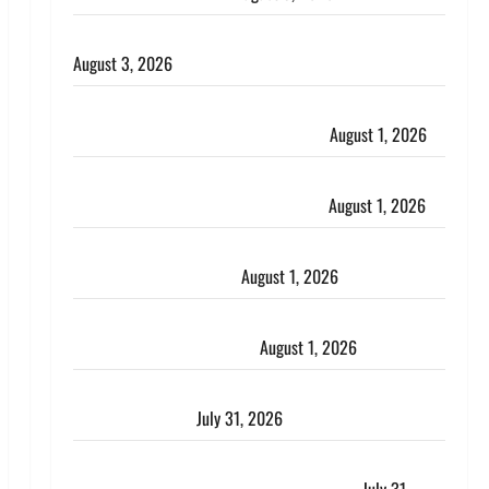
हिन्दू सनातन संस्कृति में शिखा बंधन का वैज्ञानिक महत्व
August 3, 2026
Haridwar : सनातन के अपमान पर भड़के CM धामी, बोले-
‘पप्पू’ गैंग ने भगवाधारियों का उड़ाया मजाक’
August 1, 2026
Dehradun : सृष्टि कंडारी मौत मामले में बड़ा एक्शन, दून
पुलिस ने पति और ननद को किया गिरफ्तार
August 1, 2026
Andhra Pradesh: मौत के बाद जिंदा हुई महिला, अंतिम
संस्कार से पहले लौटी सांस
August 1, 2026
Nainital: छेड़छाड़ करने वालों को सिखाया सबक, मनचलों का
मुंह किया काला, लगाई कंडाली
August 1, 2026
संसद परिसर में भगवा पहन पप्पू यादव की नौटंकी, संत समाज
ने जताई घोर आपत्ति
July 31, 2026
Haldwani: युवती ने मुस्लिम युवक पर पहचान छिपाने का