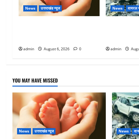
News
उत्तराखंड न्यूज
News
वायरल न
Chamoli : उफनते गधेरे के पास नवजात
अतीक अहमद के छ
को छोड़ा, रोने की आवाज सुन ग्रामीणों ने
में मौत, जेल में 
बचाई जान
था
admin
August 6, 2026
0
admin
Augu
YOU MAY HAVE MISSED
News
उत्तराखंड न्यूज
News
वाय