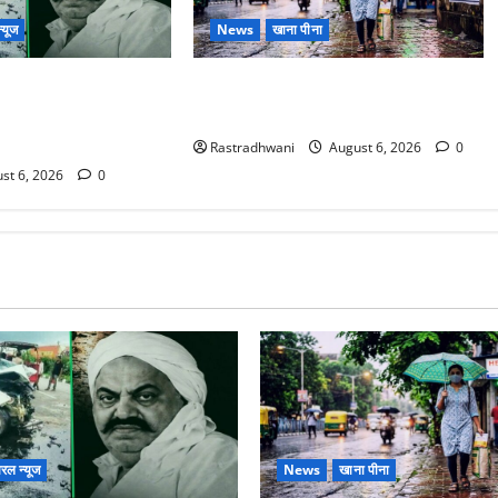
्यूज
News
खाना पीना
ोटे बेटे की सड़क हादसे
Monsoon Special : मानसून के महीने में
बंद भाई से मिलने जा रहा
रखे सेहत का ख्याल
Rastradhwani
August 6, 2026
0
st 6, 2026
0
रल न्यूज
News
खाना पीना