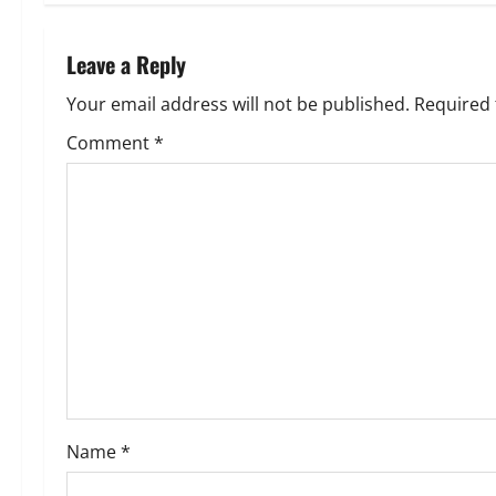
n
a
Leave a Reply
v
Your email address will not be published.
Required 
Comment
*
i
g
a
t
i
o
n
Name
*