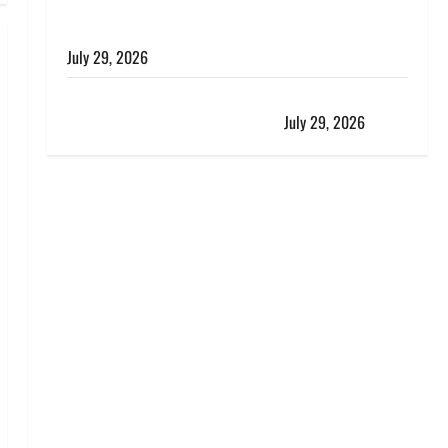
विश्व बाघ दिवस पर CM धामी का संबोधन, कहा- ‘जंगल
सुरक्षित, तो बाघ और प्रकृति का संतुलन भी रहेगा सुरक्षित’
July 29, 2026
राहुल गांधी के बयान पर लोकसभा में भारी हंगामा, संसदीय कार्य
मंत्री ने जताई आपत्ति, बोले- माफी मांगो
July 29, 2026