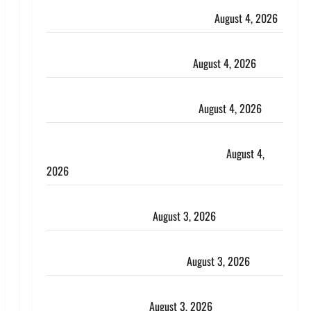
Haridwar : CM धामी ने चरण धोकर किया कांवड़ियों का
स्वागत, शिवभक्तों पर हेलीकाॅप्टर से पुष्पवर्षा
August 4, 2026
तमिलनाडु में डबल मीनिंग कमेंट को लेकर बवाल, उदयनिधि
स्टालिन को पुलिस ने हिरासत में लिया
August 4, 2026
‘अभिजीत दिपके को तुरंत करो गिरफ्तार’, सोशल मीडिया
इन्फ्लुएंसर फैजान ने लगाए संगीन आरोप
August 4, 2026
Dehradun : अपहरण की घटना का खुलासा, कलयुगी मां
निकली 15 साल की नाबालिग बेटी की सौदेबाज
August 4,
2026
Haridwar : धर्मनगरी में हर-हर महादेव की गूंज, शिवालयों में
उमड़ा श्रद्धालुओं का सैलाब
August 3, 2026
पूर्व MP बृजभूषण शरण सिंह को बड़ी राहत, कोर्ट ने यौन
उत्पीड़न मामले में किया बाइज्जत बरी
August 3, 2026
जल्द अमीर बनने की चाह में बन गया चोर, दून पुलिस ने 11
दोपहिया वाहन बरामद किए
August 3, 2026