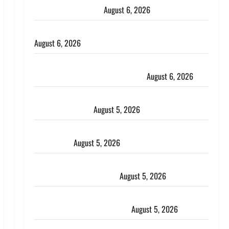
भाई से मिलने जा रहा था
August 6, 2026
Monsoon Special : मानसून के महीने में रखे सेहत का ख्याल
August 6, 2026
Dehradun: साइबर ठगों ने बुजुर्ग को लगाया लाखों का चूना,
डिजिटल अरेस्ट कर ठग लिए ₹13 लाख
August 6, 2026
Uttarakhand : प्रदेश के इन जिलों में बारिश का अलर्ट, जानें
कहां-कहां बरसेंगे मेघ
August 5, 2026
Hindi Horror Story : जंगल की प्रेतात्मा (The Spirit of
the Jungle)
August 5, 2026
पिथौरागढ़ पुलिस का बड़ा एक्शन, जंतर-मंतर पर इस्तीफा
लहराने वाला शेर सिंह बर्खास्त
August 5, 2026
लगान-गजनी फेम एक्टर प्रदीप रावत का निधन, ‘महाभारत’ में
निभाया था अश्वत्थामा का किरदार
August 5, 2026