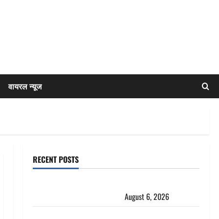
वायरल न्यूज
RECENT POSTS
Chamoli : उफनते गधेरे के पास नवजात को छोड़ा, रोने की
आवाज सुन ग्रामीणों ने बचाई जान
August 6, 2026
अतीक अहमद के छोटे बेटे की सड़क हादसे में मौत, जेल में बंद