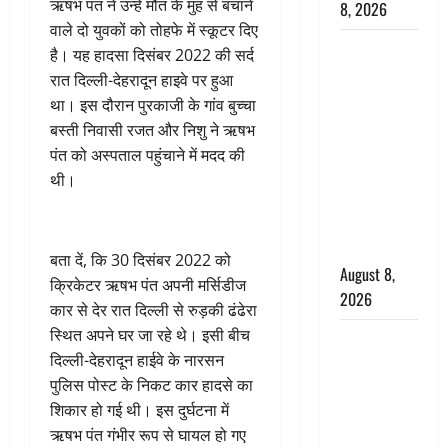
ऋषभ पंत ने उन्हें मौत के मुंह से बचाने
8, 2026
वाले दो युवकों को तोहफे में स्कूटर दिए
Dehradun :
है। यह हादसा दिसंबर 2022 की सर्द
वंशिका बंसल
रात दिल्ली-देहरादून हाइवे पर हुआ
हत्याकांड में
था। इस दौरान पुरकाजी के गांव बुच्चा
दोषी को
बस्ती निवासी रजत और निशु ने ऋषभ
आजीवन
पंत को अस्पताल पहुंचाने में मदद की
कारावास, 25
थी।
हजार का
अर्थदंड भी
लगाया
बता दें, कि 30 दिसंबर 2022 को
August 8,
क्रिकेटर ऋषभ पंत अपनी मर्सिडीज
2026
कार से देर रात दिल्ली से रुड़की ढंढेरा
स्थित अपने घर जा रहे थे। इसी बीच
भारत ने किया
दिल्ली-देहरादून हाईवे के नारसन
अग्नि-4
पुलिस पोस्ट के निकट कार हादसे का
बैलिस्टिक
शिकार हो गई थी। इस दुर्घटना में
मिसाइल का
ऋषभ पंत गंभीर रूप से घायल हो गए
सफल