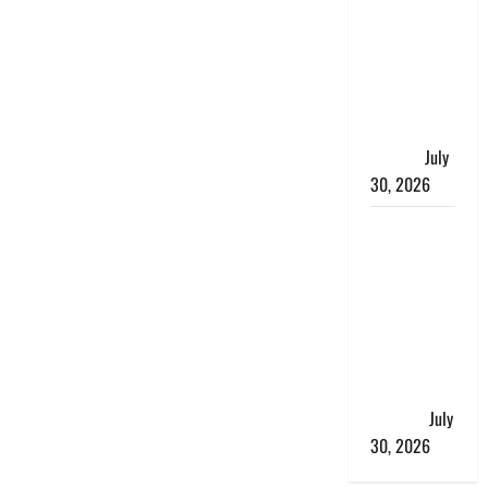
भारत सरकार
ने ₹10 और
₹20 के
प्लास्टिक नोट
के ट्रायल को
दी मंजूरी
July
30, 2026
नशा तस्करों
के खिलाफ
चंपावत पुलिस
का एक्शन, ₹1
करोड़ कीमत
की स्मैक
बरामद, 2
गिरफ्तार,
July
30, 2026