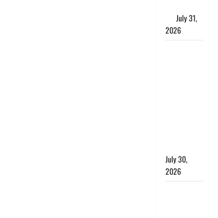
के लाभकारी
गुण
July 31,
2026
CM धामी ने
की
हेल्पलाइन-1905
की समीक्षा,
लंबित
शिकायतों के
त्वरित
निस्तारण के
दिए निर्देश
July 30,
2026
करेंसी
व्यवस्था में
बड़ा बदलाव: