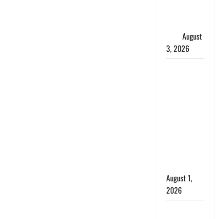
शिखा बंधन
का वैज्ञानिक
महत्व
August
3, 2026
Haridwar :
सनातन के
अपमान पर
भड़के CM
धामी, बोले-
‘पप्पू’ गैंग ने
भगवाधारियों
का उड़ाया
मजाक’
August 1,
2026
Dehradun :