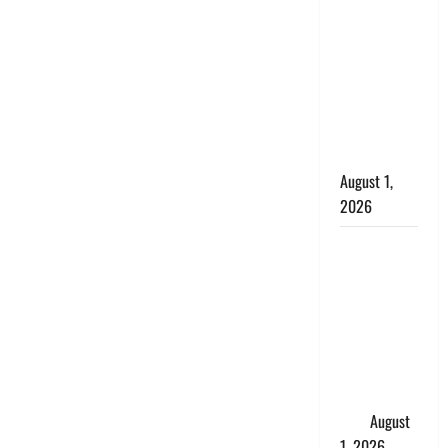
सृष्टि कंडारी
मौत मामले में
बड़ा एक्शन,
दून पुलिस ने
पति और ननद
को किया
गिरफ्तार
August 1,
2026
Andhra
Pradesh:
मौत के बाद
जिंदा हुई
महिला, अंतिम
संस्कार से
पहले लौटी
सांस
August
1, 2026