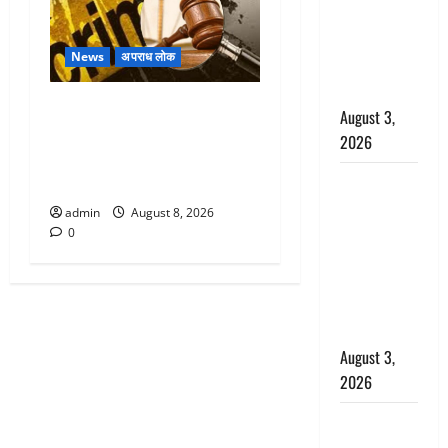
राहत, कोर्ट ने
यौन उत्पीड़न
News
अपराध लोक
मामले में किया
बाइज्जत बरी
Dehradun : वंशिका बंसल
August 3,
हत्याकांड में दोषी को आजीवन
2026
कारावास, 25 हजार का अर्थदंड
जल्द अमीर
भी लगाया
बनने की चाह
admin
August 8, 2026
में बन गया
0
चोर, दून
पुलिस ने 11
दोपहिया वाहन
बरामद किए
August 3,
2026
हिन्दू सनातन
संस्कृति में