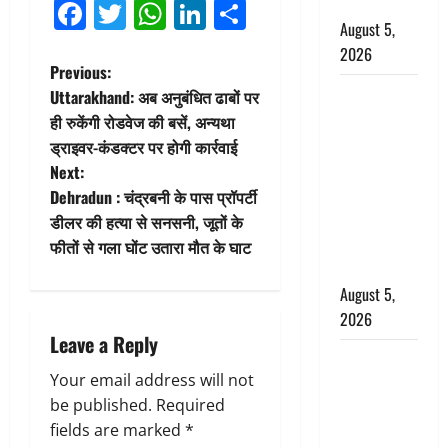
Facebook
Twitter
WhatsApp
LinkedIn
Share
बर्खास्त
August 5,
2026
P
Previous:
लगान-गजनी
Uttarakhand: अब अनुबंधित ढाबों पर
o
फेम एक्टर
ही रुकेंगी रोडवेज की बसें, अन्यथा
प्रदीप रावत
ड्राइवर-कंडक्टर पर होगी कार्रवाई
s
का निधन,
Next:
‘महाभारत’ में
t
Dehradun : चंद्रबनी के पास प्रॉपर्टी
निभाया था
डीलर की हत्या से सनसनी, जूतों के
n
अश्वत्थामा का
फीतों से गला घोंट उतारा मौत के घाट
किरदार
a
August 5,
2026
v
Leave a Reply
Haridwar :
i
Your email address will not
CM धामी ने
g
be published.
Required
चरण धोकर
fields are marked
*
किया