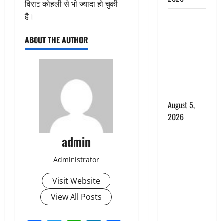
विराट कोहली से भी ज्यादा हो चुकी
है।
Hindi
Horror
ABOUT THE AUTHOR
Story : जंगल
की प्रेतात्मा
(The Spirit
of the
Jungle)
August 5,
2026
पिथौरागढ़
admin
पुलिस का
Administrator
बड़ा एक्शन,
जंतर-मंतर पर
Visit Website
इस्तीफा
View All Posts
लहराने वाला
शेर सिंह