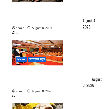
साल की
नाबालिग बेटी
एक साल तक सड़ती रही लाश,
की सौदेबाज
बंद कमरे से मिला कंकाल, बेटी,
August 4,
रिश्तेदार और पड़ोसी सब बेखबर
2026
admin
August 8, 2026
0
Haridwar :
धर्मनगरी में
हर-हर महादेव
की गूंज,
News
उत्तराखंड न्यूज
शिवालयों में
उमड़ा
देहरादून में भाजपा की बड़ी बैठक,
श्रद्धालुओं का
मुख्यमंत्री धामी ने कार्यकर्ताओं से
सैलाब
August
किया संवाद
3, 2026
admin
August 8, 2026
पूर्व MP
0
बृजभूषण शरण
सिंह को बड़ी