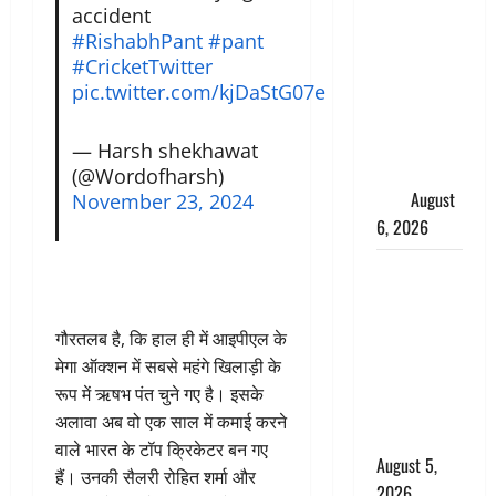
साइबर ठगों ने
accident
बुजुर्ग को
#RishabhPant
#pant
लगाया लाखों
#CricketTwitter
का चूना,
pic.twitter.com/kjDaStG07e
डिजिटल
अरेस्ट कर
— Harsh shekhawat
ठग लिए ₹13
(@Wordofharsh)
लाख
August
November 23, 2024
6, 2026
Uttarakhand
: प्रदेश के इन
जिलों में
गौरतलब है, कि हाल ही में आइपीएल के
बारिश का
मेगा ऑक्शन में सबसे महंगे खिलाड़ी के
अलर्ट, जानें
रूप में ऋषभ पंत चुने गए है। इसके
कहां-कहां
अलावा अब वो एक साल में कमाई करने
बरसेंगे मेघ
वाले भारत के टॉप क्रिकेटर बन गए
August 5,
हैं। उनकी सैलरी रोहित शर्मा और
2026