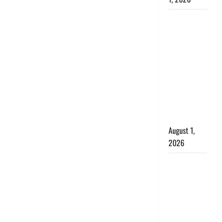
Nainital:
छेड़छाड़ करने
वालों को
सिखाया
सबक,
मनचलों का
मुंह किया
काला, लगाई
कंडाली
August 1,
2026
संसद परिसर
में भगवा पहन
पप्पू यादव की
नौटंकी, संत
समाज ने