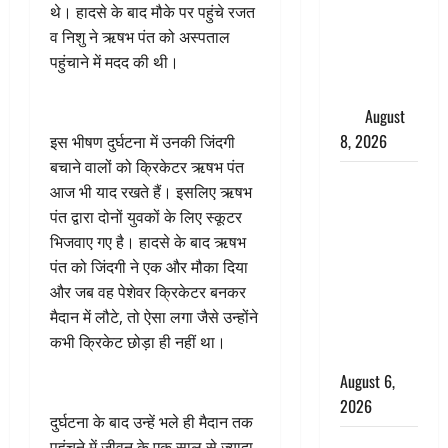
थे। हादसे के बाद मौके पर पहुंचे रजत
परीक्षण,
व निशु ने ऋषभ पंत को अस्पताल
4000 किमी
पहुंचाने में मदद की थी।
दूर बैठे दुश्मनों
की अब खैर
नहीं
August
8, 2026
इस भीषण दुर्घटना में उनकी जिंदगी
बचाने वालों को क्रिकेटर ऋषभ पंत
Chamoli :
आज भी याद रखते हैं। इसलिए ऋषभ
उफनते गधेरे
पंत द्वारा दोनों युवकों के लिए स्कूटर
के पास
भिजवाए गए है। हादसे के बाद ऋषभ
नवजात को
पंत को जिंदगी ने एक और मौका दिया
छोड़ा, रोने की
और जब वह पेशेवर क्रिकेटर बनकर
आवाज सुन
मैदान में लौटे, तो ऐसा लगा जैसे उन्होंने
ग्रामीणों ने
कभी क्रिकेट छोड़ा ही नहीं था।
बचाई जान
August 6,
2026
दुर्घटना के बाद उन्हें भले ही मैदान तक
अतीक अहमद
पहुंचने में जीवन के एक साल से ज्यादा