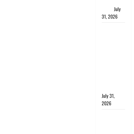
जताई घोर
आपत्ति
July
31, 2026
Haldwani:
युवती ने
मुस्लिम युवक
पर पहचान
छिपाने का
लगाया आरोप,
शादी का
झांसा देकर
किया दुष्कर्म
July 31,
2026
Benefits of
Neem :
आयुर्वेद में नीम