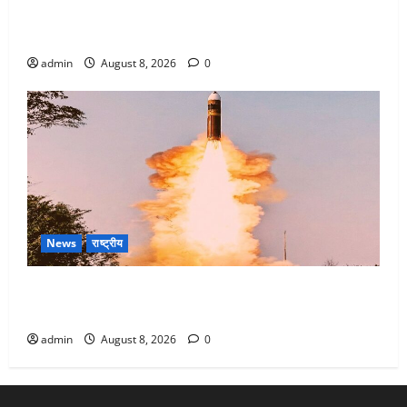
Dehradun : वंशिका बंसल हत्याकांड में दोषी को आजीवन
कारावास, 25 हजार का अर्थदंड भी लगाया
admin
August 8, 2026
0
News
राष्ट्रीय
भारत ने किया अग्नि-4 बैलिस्टिक मिसाइल का सफल परीक्षण,
4000 किमी दूर बैठे दुश्मनों की अब खैर नहीं
admin
August 8, 2026
0