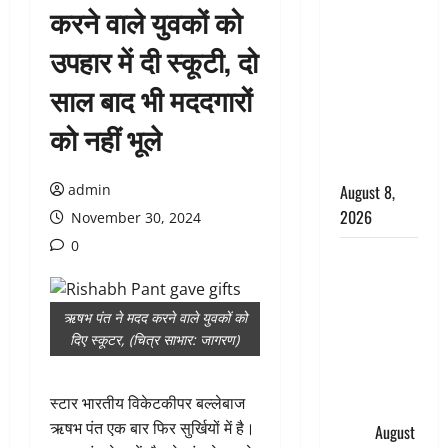
करने वाले युवकों को
सड़ती रही
लाश, बंद
उपहार में दी स्कूटी, दो
कमरे से मिला
साल बाद भी मददगारों
कंकाल, बेटी,
रिश्तेदार और
को नहीं भूले
पड़ोसी सब
बेखबर
admin
August 8,
2026
November 30, 2024
0
देहरादून में
भाजपा की
बड़ी बैठक,
ऋषभ पंत ने मदद करने वाले युवकों को
मुख्यमंत्री
दिए स्कूटर, (चित्र साभार: जागरण)
धामी ने
कार्यकर्ताओं
स्टार भारतीय विकेटकीपर बल्लेबाज
से किया
ऋषभ पंत एक बार फिर सुर्खियों में है।
संवाद
August