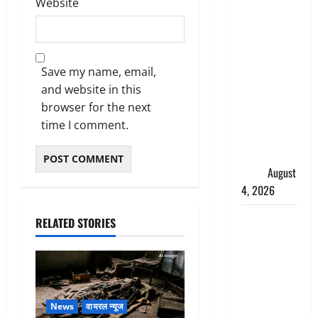
Website
‘अभिजीत
दिपके को
तुरंत करो
गिरफ्तार’,
Save my name, email,
सोशल
and website in this
मीडिया
browser for the next
इन्फ्लुएंसर
time I comment.
फैजान ने
लगाए संगीन
आरोप
August
4, 2026
Dehradun :
RELATED STORIES
अपहरण की
घटना का
खुलासा,
कलयुगी मां
निकली 15
News
वायरल न्यूज