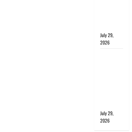
बाघ और
प्रकृति का
संतुलन भी
रहेगा सुरक्षित’
July 29,
2026
राहुल गांधी के
बयान पर
लोकसभा में
भारी हंगामा,
संसदीय कार्य
मंत्री ने जताई
आपत्ति, बोले-
माफी मांगो
July 29,
2026