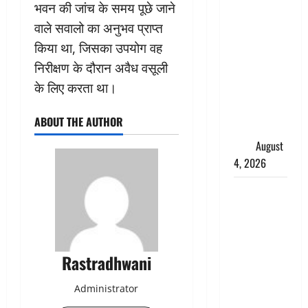
भवन की जांच के समय पूछे जाने
तमिलनाडु में
डबल मीनिंग
वाले सवालो का अनुभव प्राप्त
कमेंट को
किया था, जिसका उपयोग वह
लेकर बवाल,
निरीक्षण के दौरान अवैध वसूली
उदयनिधि
के लिए करता था।
स्टालिन को
पुलिस ने
ABOUT THE AUTHOR
हिरासत में
लिया
August
4, 2026
‘अभिजीत
दिपके को
तुरंत करो
गिरफ्तार’,
Rastradhwani
सोशल
मीडिया
Administrator
इन्फ्लुएंसर