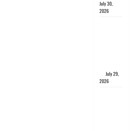
July 30,
2026
Uttarakhand
: राज्य में
मूसलाधार
बारिश का
अलर्ट, इन
जिलों में
जमकर बरसेंगे
मेघ
July 29,
2026
विश्व बाघ
दिवस पर CM
धामी का
संबोधन, कहा-
‘जंगल
सुरक्षित, तो