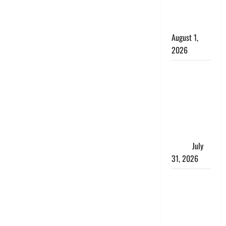
काला, लगाई
कंडाली
August 1,
2026
संसद परिसर
में भगवा पहन
पप्पू यादव की
नौटंकी, संत
समाज ने
जताई घोर
आपत्ति
July
31, 2026
Haldwani:
युवती ने
मुस्लिम युवक
पर पहचान