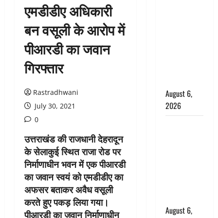
एमडीडीए अधिकारी
उफनते गधेरे
के पास
बन वसूली के आरोप में
नवजात को
पीआरडी का जवान
छोड़ा, रोने की
आवाज सुन
गिरफ्तार
ग्रामीणों ने
बचाई जान
Rastradhwani
August 6,
2026
July 30, 2021
0
अतीक अहमद
के छोटे बेटे
उत्तराखंड की राजधानी देहरादून
की सड़क
के सेलाकुई स्थित राजा रोड पर
हादसे में मौत,
निर्माणाधीन भवन में एक पीआरडी
जेल में बंद भाई
का जवान स्वयं को एमडीडीए का
से मिलने जा
अफसर बताकर अवैध वसूली
रहा था
करते हुए पकड़ लिया गया।
August 6,
पीआरडी का जवान निर्माणाधीन