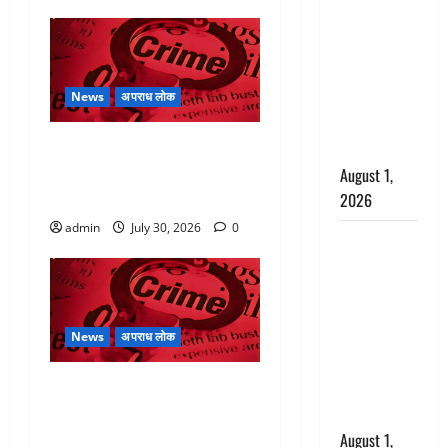
अपमान पर
भड़के CM
धामी, बोले-
‘पप्पू’ गैंग ने
भगवाधारियों
News
अपराध लोक
का उड़ाया
रिश्तों का कत्ल : बिना हाथ धोये
मजाक’
खाना परोसने पर हैवान बना देवर,
August 1,
भाभी का सिर धड़ से किया अलग
2026
admin
July 30, 2026
0
Dehradun :
सृष्टि कंडारी
मौत मामले में
बड़ा एक्शन,
दून पुलिस ने
News
अपराध लोक
पति और ननद
तेलंगाना में खौफनाक वारदात,
को किया
जमानत पर बाहर आए शख्स ने
गिरफ्तार
एक रात में किये 6 कत्ल
August 1,