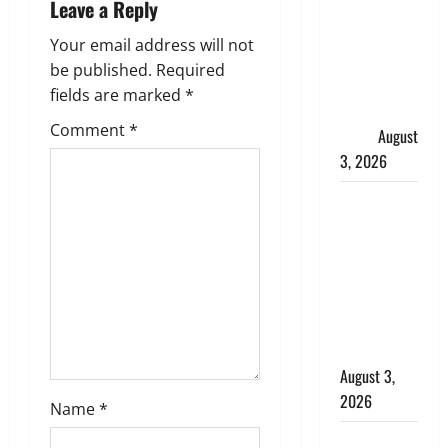
Leave a Reply
हर-हर महादेव
g
की गूंज,
Your email address will not
शिवालयों में
a
be published.
Required
उमड़ा
fields are marked
*
t
श्रद्धालुओं का
Comment
*
सैलाब
August
i
3, 2026
o
पूर्व MP
बृजभूषण शरण
n
सिंह को बड़ी
राहत, कोर्ट ने
यौन उत्पीड़न
मामले में किया
बाइज्जत बरी
August 3,
2026
Name
*
जल्द अमीर