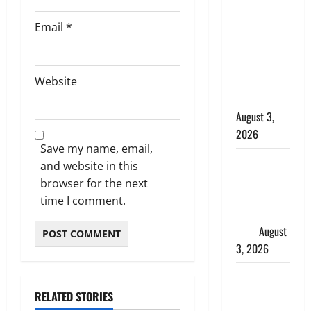
बनने की चाह
Email
*
में बन गया
चोर, दून
पुलिस ने 11
Website
दोपहिया वाहन
बरामद किए
August 3,
2026
Save my name, email,
हिन्दू सनातन
and website in this
संस्कृति में
browser for the next
शिखा बंधन
time I comment.
का वैज्ञानिक
महत्व
August
3, 2026
Haridwar :
सनातन के
RELATED STORIES