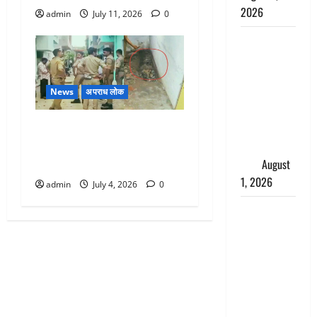
2026
admin
July 11, 2026
0
Andhra
Pradesh:
मौत के बाद
जिंदा हुई
News
अपराध लोक
महिला, अंतिम
Agra Crime: पति को मारकर
संस्कार से
बाथरूम के फर्श में दफनाया, 45
पहले लौटी
दिनों बाद खुला कत्ल का राज
सांस
August
1, 2026
admin
July 4, 2026
0
Nainital:
छेड़छाड़ करने
वालों को
सिखाया
सबक,
मनचलों का
मुंह किया