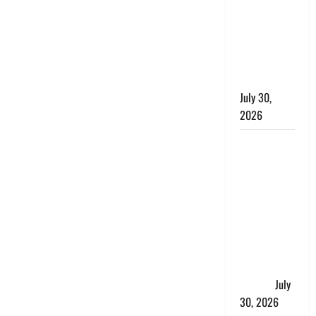
लंबित
शिकायतों के
त्वरित
निस्तारण के
दिए निर्देश
July 30,
2026
करेंसी
व्यवस्था में
बड़ा बदलाव:
भारत सरकार
ने ₹10 और
₹20 के
प्लास्टिक नोट
के ट्रायल को
दी मंजूरी
July
30, 2026