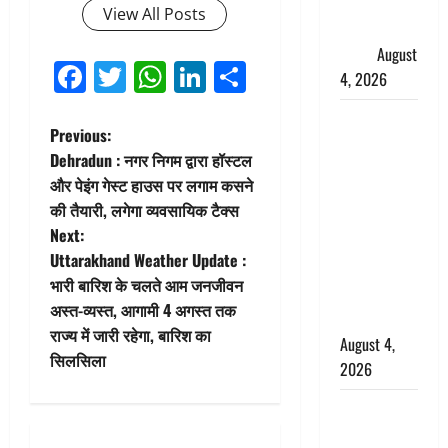
फैजान ने
View All Posts
लगाए संगीन
आरोप
August
Facebook
Twitter
WhatsApp
LinkedIn
Share
4, 2026
Dehradun :
P
Previous:
अपहरण की
Dehradun : नगर निगम द्वारा हॉस्टल
घटना का
o
और पेइंग गेस्ट हाउस पर लगाम कसने
खुलासा,
की तैयारी, लगेगा व्यवसायिक टैक्स
s
कलयुगी मां
Next:
निकली 15
t
Uttarakhand Weather Update :
साल की
भारी बारिश के चलते आम जनजीवन
नाबालिग बेटी
n
अस्त-व्यस्त, आगामी 4 अगस्त तक
की सौदेबाज
राज्य में जारी रहेगा, बारिश का
a
August 4,
सिलसिला
2026
v
Haridwar :
i
धर्मनगरी में