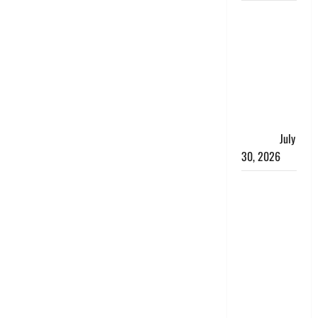
नशा तस्करों
के खिलाफ
चंपावत पुलिस
का एक्शन, ₹1
करोड़ कीमत
की स्मैक
बरामद, 2
गिरफ्तार,
July
30, 2026
रिश्तों का
कत्ल : बिना
हाथ धोये
खाना परोसने
पर हैवान बना
देवर, भाभी का
सिर धड़ से
किया अलग