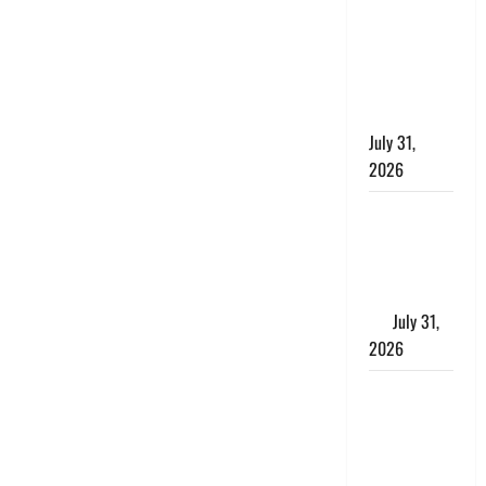
छिपाने का
लगाया आरोप,
शादी का
झांसा देकर
किया दुष्कर्म
July 31,
2026
Benefits of
Neem :
आयुर्वेद में नीम
के लाभकारी
गुण
July 31,
2026
CM धामी ने
की
हेल्पलाइन-1905
की समीक्षा,