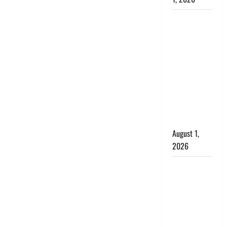
Nainital:
छेड़छाड़ करने
वालों को
सिखाया
सबक,
मनचलों का
मुंह किया
काला, लगाई
कंडाली
August 1,
2026
संसद परिसर
में भगवा पहन
पप्पू यादव की
नौटंकी, संत
समाज ने