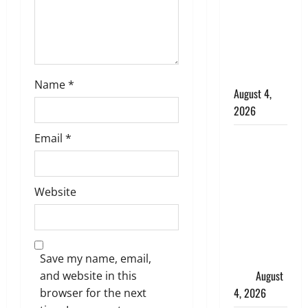
कांवड़ियों का
स्वागत,
शिवभक्तों पर
हेलीकाॅप्टर से
पुष्पवर्षा
Name
*
August 4,
2026
तमिलनाडु में
Email
*
डबल मीनिंग
कमेंट को
लेकर बवाल,
Website
उदयनिधि
स्टालिन को
पुलिस ने
हिरासत में
Save my name, email,
लिया
August
and website in this
4, 2026
browser for the next