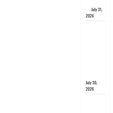
के लाभकारी
गुण
July 31,
2026
CM धामी ने
की
हेल्पलाइन-1905
की समीक्षा,
लंबित
शिकायतों के
त्वरित
निस्तारण के
दिए निर्देश
July 30,
2026
करेंसी
व्यवस्था में
बड़ा बदलाव: