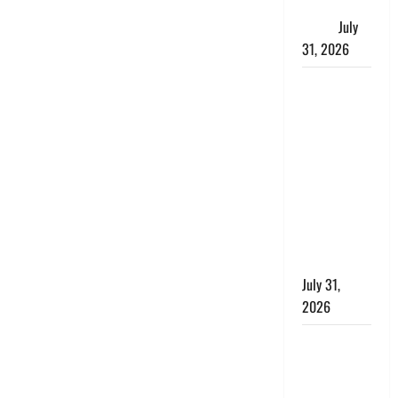
जताई घोर
आपत्ति
July
31, 2026
Haldwani:
युवती ने
मुस्लिम युवक
पर पहचान
छिपाने का
लगाया आरोप,
शादी का
झांसा देकर
किया दुष्कर्म
July 31,
2026
Benefits of
Neem :
आयुर्वेद में नीम