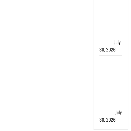
भारत सरकार
ने ₹10 और
₹20 के
प्लास्टिक नोट
के ट्रायल को
दी मंजूरी
July
30, 2026
नशा तस्करों
के खिलाफ
चंपावत पुलिस
का एक्शन, ₹1
करोड़ कीमत
की स्मैक
बरामद, 2
गिरफ्तार,
July
30, 2026