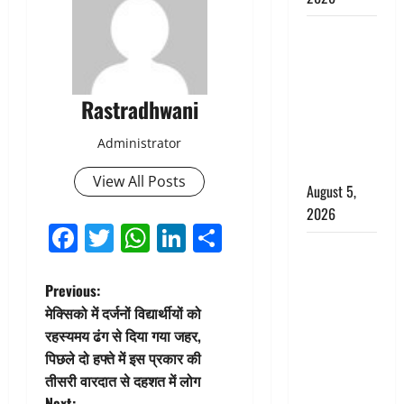
Hindi
Horror
Story : जंगल
की प्रेतात्मा
Rastradhwani
(The Spirit
Administrator
of the
Jungle)
View All Posts
August 5,
2026
Facebook
Twitter
WhatsApp
LinkedIn
Share
पिथौरागढ़
पुलिस का
P
Previous:
बड़ा एक्शन,
मेक्सिको में दर्जनों विद्यार्थीयों को
जंतर-मंतर पर
o
रहस्यमय ढंग से दिया गया जहर,
इस्तीफा
पिछले दो हफ्ते में इस प्रकार की
लहराने वाला
s
तीसरी वारदात से दहशत में लोग
शेर सिंह
Next: