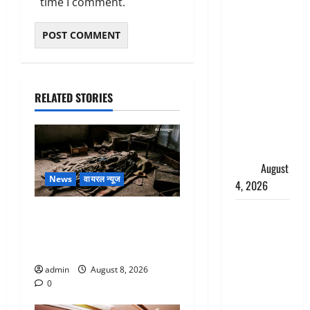
time I comment.
‘अभिजीत
दिपके को
तुरंत करो
गिरफ्तार’,
सोशल
RELATED STORIES
मीडिया
इन्फ्लुएंसर
फैजान ने
लगाए संगीन
आरोप
August
News
वायरल न्यूज
4, 2026
Dehradun :
एक साल तक सड़ती रही लाश,
अपहरण की
बंद कमरे से मिला कंकाल, बेटी,
घटना का
रिश्तेदार और पड़ोसी सब बेखबर
खुलासा,
admin
August 8, 2026
कलयुगी मां
0
निकली 15