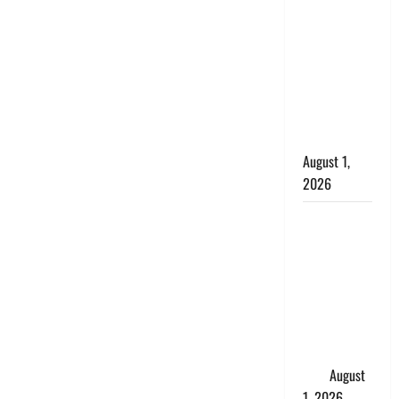
सृष्टि कंडारी
मौत मामले में
बड़ा एक्शन,
दून पुलिस ने
पति और ननद
को किया
गिरफ्तार
August 1,
2026
Andhra
Pradesh:
मौत के बाद
जिंदा हुई
महिला, अंतिम
संस्कार से
पहले लौटी
सांस
August
1, 2026