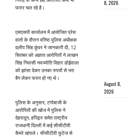
गिरोह के अन्य छह आरोपित अभी भी
8, 2026
फरार चल रहे है।
Dehradun :
वंशिका बंसल
हत्याकांड में
एसएसपी कार्यालय में आयोजित प्रेस
दोषी को
वार्ता के दौरान वरिष्ठ पुलिस अधीक्षक
आजीवन
दलीप सिंह कुंवर ने जानकारी दी, 12
कारावास, 25
सितंबर को अज्ञात आरोपितों ने लाखन
हजार का
सिंह निवासी नवज्योति विहार डोईवाला
अर्थदंड भी
को झांसा देकर उनका रुपयों से भरा
लगाया
बैग लेकर फरार हो गए थे।
August 8,
2026
पुलिस के अनुसार, टप्पेबाजी के
भारत ने किया
आरोपितों की खोज में पुलिस ने
अग्नि-4
देहरादून, हरिद्वार समेत राष्ट्रीय
बैलिस्टिक
राजधानी दिल्ली में कई सीसीटीवी
मिसाइल का
कैमरे खंगाले। सीसीटीवी फुटेज से
सफल