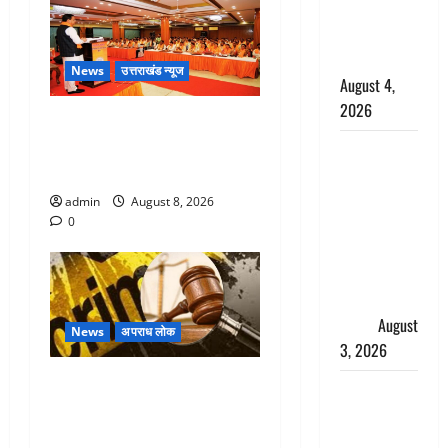
साल की
नाबालिग बेटी
की सौदेबाज
News
उत्तराखंड न्यूज
August 4,
2026
देहरादून में भाजपा की बड़ी बैठक,
मुख्यमंत्री धामी ने कार्यकर्ताओं से
Haridwar :
किया संवाद
धर्मनगरी में
हर-हर महादेव
admin
August 8, 2026
की गूंज,
0
शिवालयों में
उमड़ा
श्रद्धालुओं का
सैलाब
August
News
अपराध लोक
3, 2026
Dehradun : वंशिका बंसल
पूर्व MP
हत्याकांड में दोषी को आजीवन
बृजभूषण शरण
कारावास, 25 हजार का अर्थदंड
सिंह को बड़ी