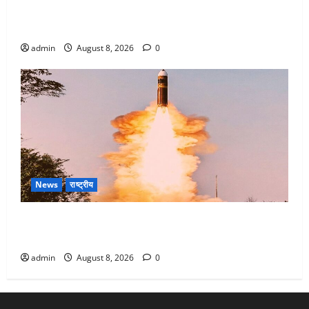
Dehradun : वंशिका बंसल हत्याकांड में दोषी को आजीवन
कारावास, 25 हजार का अर्थदंड भी लगाया
admin
August 8, 2026
0
News
राष्ट्रीय
भारत ने किया अग्नि-4 बैलिस्टिक मिसाइल का सफल परीक्षण,
4000 किमी दूर बैठे दुश्मनों की अब खैर नहीं
admin
August 8, 2026
0