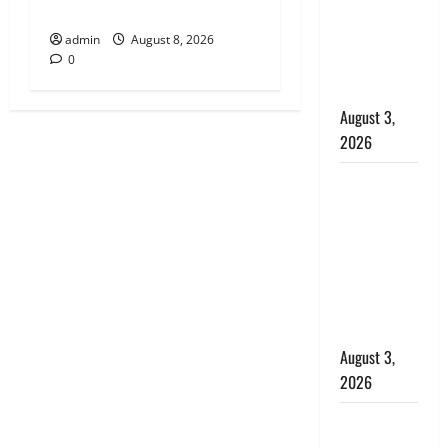
भी लगाया
राहत, कोर्ट ने
यौन उत्पीड़न
admin
August 8, 2026
0
मामले में किया
बाइज्जत बरी
August 3,
2026
जल्द अमीर
बनने की चाह
में बन गया
चोर, दून
पुलिस ने 11
दोपहिया वाहन
बरामद किए
August 3,
2026
हिन्दू सनातन
संस्कृति में