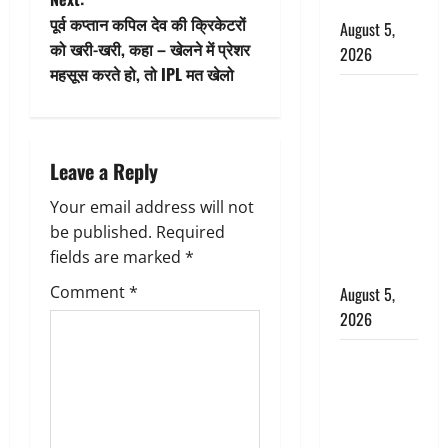
t
बर्खास्त
पूर्व कप्तान कपिल देव की क्रिकेटरों
August 5,
n
को खरी-खरी, कहा – खेलने में प्रेशर
2026
महसूस करते हो, तो IPL मत खेलो
a
लगान-गजनी
फेम एक्टर
v
प्रदीप रावत
i
Leave a Reply
का निधन,
‘महाभारत’ में
g
Your email address will not
निभाया था
be published.
Required
अश्वत्थामा का
a
fields are marked
*
किरदार
t
Comment
*
August 5,
2026
i
Haridwar :
o
CM धामी ने
चरण धोकर
n
किया