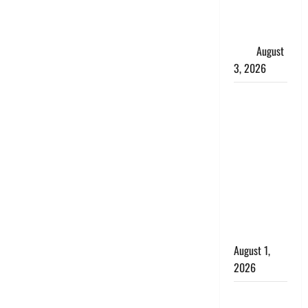
शिखा बंधन
का वैज्ञानिक
महत्व
August
3, 2026
Haridwar :
सनातन के
अपमान पर
भड़के CM
धामी, बोले-
‘पप्पू’ गैंग ने
भगवाधारियों
का उड़ाया
मजाक’
August 1,
2026
Dehradun :