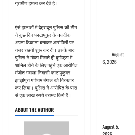
साइबर ठगों ने
ग्रामीण हमला कर देते है।
बुजुर्ग को
लगाया लाखों
का चूना,
ऐसे हालातों में देहरादून पुलिस की टीम
डिजिटल
ने कुछ दिन फाटापुकुर के नजदीक
अरेस्ट कर
अपना ठिकाना बनाकर आरोपितों पर
ठग लिए ₹13
नजर रखनी शुरू कर दी। इसके बाद
लाख
August
पुलिस ने मौका मिलते ही दुर्गापूजा में
6, 2026
शामिल होने के लिए पहुंचे एक आरोपित
मंजीत गवाला निवासी फाटापुकुमर
Uttarakhand
झांझीपुरा पश्चिम बंगाल को गिरफ्तार
: प्रदेश के इन
कर लिया। पुलिस ने आरोपित के पास
जिलों में
से एक लाख रुपये बरामद किये है।
बारिश का
अलर्ट, जानें
ABOUT THE AUTHOR
कहां-कहां
बरसेंगे मेघ
August 5,
2026