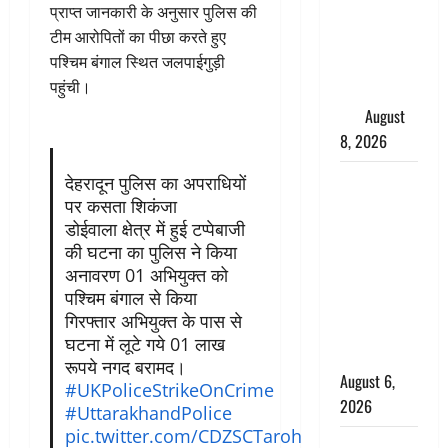
प्राप्त जानकारी के अनुसार पुलिस की
परीक्षण,
टीम आरोपितों का पीछा करते हुए
4000 किमी
पश्चिम बंगाल स्थित जलपाईगुड़ी
दूर बैठे दुश्मनों
पहुंची।
की अब खैर
नहीं
August
8, 2026
Chamoli :
देहरादून पुलिस का अपराधियों
पर कसता शिकंजा
उफनते गधेरे
डोईवाला क्षेत्र में हुई टप्पेबाजी
के पास
की घटना का पुलिस ने किया
नवजात को
अनावरण 01 अभियुक्त को
छोड़ा, रोने की
पश्चिम बंगाल से किया
आवाज सुन
गिरफ्तार अभियुक्त के पास से
ग्रामीणों ने
घटना में लूटे गये 01 लाख
बचाई जान
रूपये नगद बरामद।
August 6,
#UKPoliceStrikeOnCrime
2026
#UttarakhandPolice
pic.twitter.com/CDZSCTaroh
अतीक अहमद