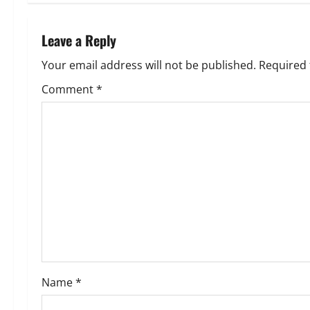
t
n
Leave a Reply
a
Your email address will not be published.
Required 
v
Comment
*
i
g
a
t
i
o
Name
*
n