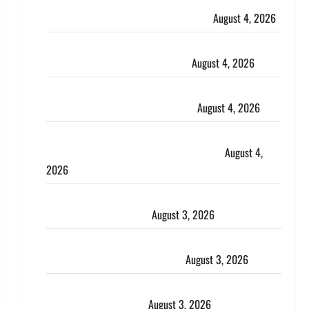
Haridwar : CM धामी ने चरण धोकर किया कांवड़ियों का
स्वागत, शिवभक्तों पर हेलीकाॅप्टर से पुष्पवर्षा
August 4, 2026
तमिलनाडु में डबल मीनिंग कमेंट को लेकर बवाल, उदयनिधि
स्टालिन को पुलिस ने हिरासत में लिया
August 4, 2026
‘अभिजीत दिपके को तुरंत करो गिरफ्तार’, सोशल मीडिया
इन्फ्लुएंसर फैजान ने लगाए संगीन आरोप
August 4, 2026
Dehradun : अपहरण की घटना का खुलासा, कलयुगी मां
निकली 15 साल की नाबालिग बेटी की सौदेबाज
August 4,
2026
Haridwar : धर्मनगरी में हर-हर महादेव की गूंज, शिवालयों में
उमड़ा श्रद्धालुओं का सैलाब
August 3, 2026
पूर्व MP बृजभूषण शरण सिंह को बड़ी राहत, कोर्ट ने यौन
उत्पीड़न मामले में किया बाइज्जत बरी
August 3, 2026
जल्द अमीर बनने की चाह में बन गया चोर, दून पुलिस ने 11
दोपहिया वाहन बरामद किए
August 3, 2026