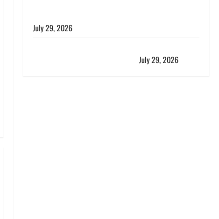
विश्व बाघ दिवस पर CM धामी का संबोधन, कहा- ‘जंगल
सुरक्षित, तो बाघ और प्रकृति का संतुलन भी रहेगा सुरक्षित’
July 29, 2026
राहुल गांधी के बयान पर लोकसभा में भारी हंगामा, संसदीय कार्य
मंत्री ने जताई आपत्ति, बोले- माफी मांगो
July 29, 2026