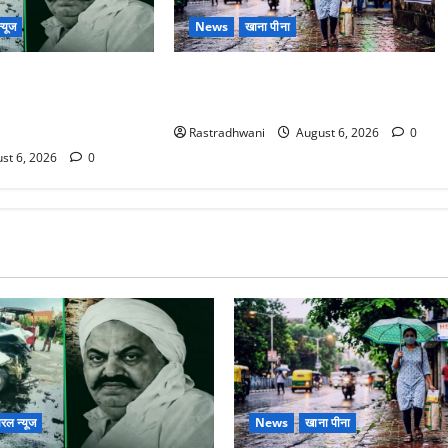
्यूज
News
खाना पीना
ोटे बेटे की सड़क हादसे
Monsoon Special : मानसून के महीने में
बंद भाई से मिलने जा रहा
रखे सेहत का ख्याल
Rastradhwani
August 6, 2026
0
st 6, 2026
0
रल न्यूज
News
खाना पीना