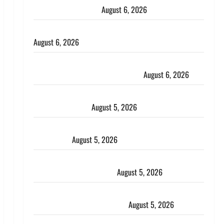
भाई से मिलने जा रहा था
August 6, 2026
Monsoon Special : मानसून के महीने में रखे सेहत का ख्याल
August 6, 2026
Dehradun: साइबर ठगों ने बुजुर्ग को लगाया लाखों का चूना,
डिजिटल अरेस्ट कर ठग लिए ₹13 लाख
August 6, 2026
Uttarakhand : प्रदेश के इन जिलों में बारिश का अलर्ट, जानें
कहां-कहां बरसेंगे मेघ
August 5, 2026
Hindi Horror Story : जंगल की प्रेतात्मा (The Spirit of
the Jungle)
August 5, 2026
पिथौरागढ़ पुलिस का बड़ा एक्शन, जंतर-मंतर पर इस्तीफा
लहराने वाला शेर सिंह बर्खास्त
August 5, 2026
लगान-गजनी फेम एक्टर प्रदीप रावत का निधन, ‘महाभारत’ में
निभाया था अश्वत्थामा का किरदार
August 5, 2026