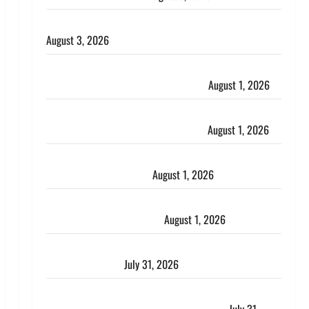
हिन्दू सनातन संस्कृति में शिखा बंधन का वैज्ञानिक महत्व
August 3, 2026
Haridwar : सनातन के अपमान पर भड़के CM धामी, बोले-
‘पप्पू’ गैंग ने भगवाधारियों का उड़ाया मजाक’
August 1, 2026
Dehradun : सृष्टि कंडारी मौत मामले में बड़ा एक्शन, दून
पुलिस ने पति और ननद को किया गिरफ्तार
August 1, 2026
Andhra Pradesh: मौत के बाद जिंदा हुई महिला, अंतिम
संस्कार से पहले लौटी सांस
August 1, 2026
Nainital: छेड़छाड़ करने वालों को सिखाया सबक, मनचलों का
मुंह किया काला, लगाई कंडाली
August 1, 2026
संसद परिसर में भगवा पहन पप्पू यादव की नौटंकी, संत समाज
ने जताई घोर आपत्ति
July 31, 2026
Haldwani: युवती ने मुस्लिम युवक पर पहचान छिपाने का