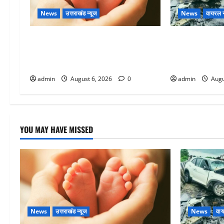
News
उत्तराखंड न्यूज
News
वायरल न
Chamoli : उफनते गधेरे के पास नवजात
अतीक अहमद के छ
को छोड़ा, रोने की आवाज सुन ग्रामीणों ने
में मौत, जेल में 
बचाई जान
था
admin
August 6, 2026
0
admin
Augu
YOU MAY HAVE MISSED
News
उत्तराखंड न्यूज
News
वाय