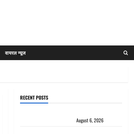
वायरल न्यूज
RECENT POSTS
Chamoli : उफनते गधेरे के पास नवजात को छोड़ा, रोने की
आवाज सुन ग्रामीणों ने बचाई जान
August 6, 2026
अतीक अहमद के छोटे बेटे की सड़क हादसे में मौत, जेल में बंद