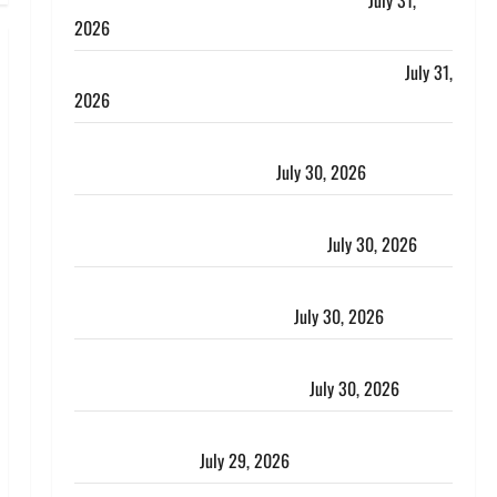
लगाया आरोप, शादी का झांसा देकर किया दुष्कर्म
July 31,
2026
Benefits of Neem : आयुर्वेद में नीम के लाभकारी गुण
July 31,
2026
CM धामी ने की हेल्पलाइन-1905 की समीक्षा, लंबित शिकायतों
के त्वरित निस्तारण के दिए निर्देश
July 30, 2026
करेंसी व्यवस्था में बड़ा बदलाव: भारत सरकार ने ₹10 और ₹20
के प्लास्टिक नोट के ट्रायल को दी मंजूरी
July 30, 2026
नशा तस्करों के खिलाफ चंपावत पुलिस का एक्शन, ₹1 करोड़
कीमत की स्मैक बरामद, 2 गिरफ्तार,
July 30, 2026
रिश्तों का कत्ल : बिना हाथ धोये खाना परोसने पर हैवान बना
देवर, भाभी का सिर धड़ से किया अलग
July 30, 2026
Uttarakhand : राज्य में मूसलाधार बारिश का अलर्ट, इन जिलों
में जमकर बरसेंगे मेघ
July 29, 2026