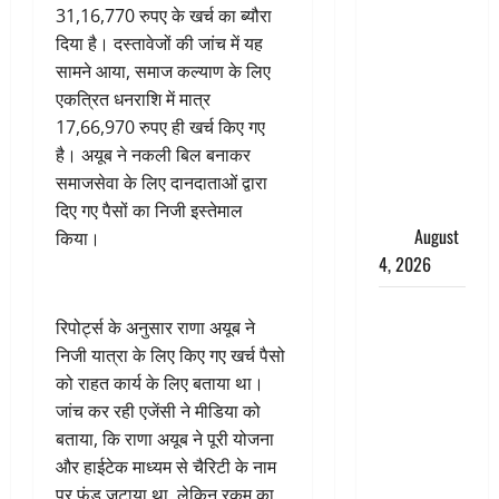
तमिलनाडु में
31,16,770 रुपए के खर्च का ब्यौरा
डबल मीनिंग
दिया है। दस्तावेजों की जांच में यह
कमेंट को
सामने आया, समाज कल्याण के लिए
लेकर बवाल,
एकत्रित धनराशि में मात्र
उदयनिधि
17,66,970 रुपए ही खर्च किए गए
स्टालिन को
है। अयूब ने नकली बिल बनाकर
पुलिस ने
समाजसेवा के लिए दानदाताओं द्वारा
हिरासत में
दिए गए पैसों का निजी इस्तेमाल
लिया
August
किया।
4, 2026
‘अभिजीत
रिपोर्ट्स के अनुसार राणा अयूब ने
दिपके को
निजी यात्रा के लिए किए गए खर्च पैसो
तुरंत करो
को राहत कार्य के लिए बताया था।
गिरफ्तार’,
जांच कर रही एजेंसी ने मीडिया को
सोशल
बताया, कि राणा अयूब ने पूरी योजना
मीडिया
और हाईटेक माध्यम से चैरिटी के नाम
इन्फ्लुएंसर
पर फंड जुटाया था, लेकिन रकम का