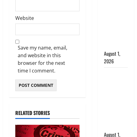
अपमान पर
भड़के CM
धामी, बोले-
Website
‘पप्पू’ गैंग ने
भगवाधारियों
का उड़ाया
मजाक’
Save my name, email,
August 1,
and website in this
2026
browser for the next
time I comment.
Dehradun :
सृष्टि कंडारी
मौत मामले में
बड़ा एक्शन,
दून पुलिस ने
पति और ननद
RELATED STORIES
को किया
गिरफ्तार
August 1,