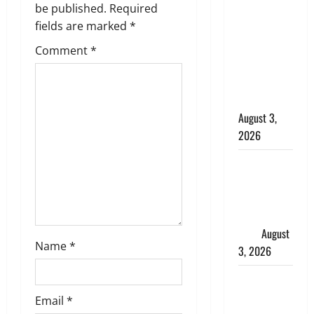
be published.
Required
बनने की चाह
t
fields are marked
*
में बन गया
i
चोर, दून
Comment
*
पुलिस ने 11
o
दोपहिया वाहन
बरामद किए
n
August 3,
2026
हिन्दू सनातन
संस्कृति में
शिखा बंधन
का वैज्ञानिक
महत्व
August
Name
*
3, 2026
Haridwar :
सनातन के
Email
*