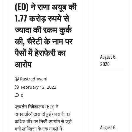
(ED) ने राणा अयूब की
उफनते गधेरे
के पास
1.77 करोड़ रुपये से
नवजात को
ज्यादा की रकम कुर्क
छोड़ा, रोने की
आवाज सुन
की, चैरेटी के नाम पर
ग्रामीणों ने
बचाई जान
पैसों में हेराफेरी का
August 6,
आरोप
2026
अतीक अहमद
Rastradhwani
के छोटे बेटे
February 12, 2022
की सड़क
0
हादसे में मौत,
जेल में बंद भाई
प्रवर्तन निदेशालय (ED) ने
से मिलने जा
दानकर्ताओं द्वारा दी हुई धनराशि का
रहा था
कथित तौर पर निजी उपयोग से जुड़े
August 6,
मनी लॉन्ड्रिंग के एक मामले में