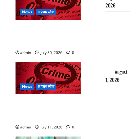
2026
News
अपराध लोक
Andhra
Pradesh:
रिश्तों का कत्ल : बिना हाथ धोये
मौत के बाद
खाना परोसने पर हैवान बना देवर,
जिंदा हुई
भाभी का सिर धड़ से किया अलग
महिला, अंतिम
admin
July 30, 2026
0
संस्कार से
पहले लौटी
सांस
August
1, 2026
News
अपराध लोक
Nainital:
छेड़छाड़ करने
तेलंगाना में खौफनाक वारदात,
वालों को
जमानत पर बाहर आए शख्स ने
सिखाया
एक रात में किये 6 कत्ल
सबक,
admin
July 11, 2026
0
मनचलों का
मुंह किया