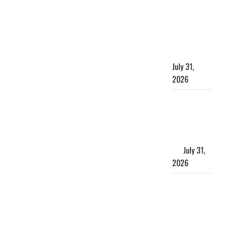
छिपाने का
लगाया आरोप,
शादी का
झांसा देकर
किया दुष्कर्म
July 31,
2026
Benefits of
Neem :
आयुर्वेद में नीम
के लाभकारी
गुण
July 31,
2026
CM धामी ने
की
हेल्पलाइन-1905
की समीक्षा,