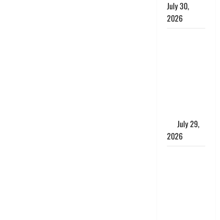
July 30,
2026
Uttarakhand
: राज्य में
मूसलाधार
बारिश का
अलर्ट, इन
जिलों में
जमकर बरसेंगे
मेघ
July 29,
2026
विश्व बाघ
दिवस पर CM
धामी का
संबोधन, कहा-
‘जंगल
सुरक्षित, तो