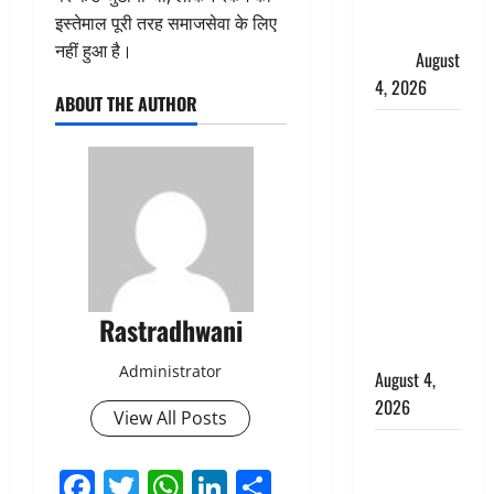
फैजान ने
इस्तेमाल पूरी तरह समाजसेवा के लिए
लगाए संगीन
नहीं हुआ है।
आरोप
August
4, 2026
ABOUT THE AUTHOR
Dehradun :
अपहरण की
घटना का
खुलासा,
कलयुगी मां
निकली 15
साल की
Rastradhwani
नाबालिग बेटी
की सौदेबाज
Administrator
August 4,
2026
View All Posts
Haridwar :
Facebook
Twitter
WhatsApp
LinkedIn
Share
धर्मनगरी में