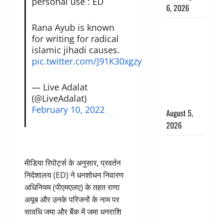
personal use : ED
6, 2026
Rana Ayub is known
Uttarakhand
for writing for radical
: प्रदेश के इन
islamic jihadi causes.
जिलों में
pic.twitter.com/J91K30xgzy
बारिश का
अलर्ट, जानें
— Live Adalat
कहां-कहां
(@LiveAdalat)
बरसेंगे मेघ
February 10, 2022
August 5,
2026
Hindi
Horror
मीडिया रिपोर्ट्स के अनुसार, प्रवर्तन
Story : जंगल
निदेशालय (ED) ने धनशोधन निवारण
की प्रेतात्मा
अधिनियम (पीएमएलए) के तहत राणा
(The Spirit
अयूब और उनके परिजनों के नाम पर
of the
सावधि जमा और बैंक में जमा धनराशि
Jungle)