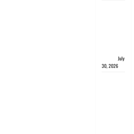
नशा तस्करों
के खिलाफ
चंपावत पुलिस
का एक्शन, ₹1
करोड़ कीमत
की स्मैक
बरामद, 2
गिरफ्तार,
July
30, 2026
रिश्तों का
कत्ल : बिना
हाथ धोये
खाना परोसने
पर हैवान बना
देवर, भाभी का
सिर धड़ से
किया अलग