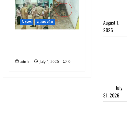
काला, लगाई
कंडाली
August 1,
News
अपराध लोक
2026
Agra Crime: पति को मारकर
संसद परिसर
बाथरूम के फर्श में दफनाया, 45
में भगवा पहन
दिनों बाद खुला कत्ल का राज
पप्पू यादव की
admin
July 4, 2026
0
नौटंकी, संत
समाज ने
जताई घोर
आपत्ति
July
31, 2026
Haldwani:
युवती ने
मुस्लिम युवक
पर पहचान