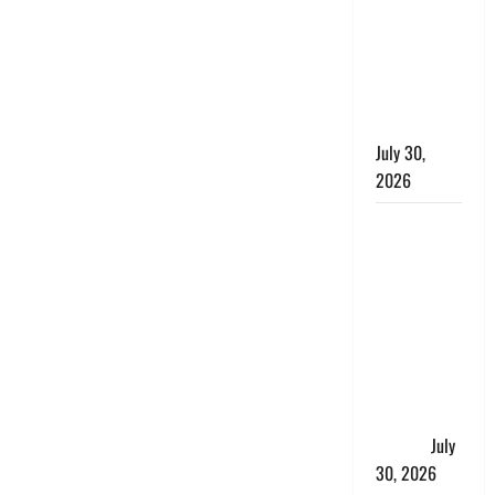
लंबित
शिकायतों के
त्वरित
निस्तारण के
दिए निर्देश
July 30,
2026
करेंसी
व्यवस्था में
बड़ा बदलाव:
भारत सरकार
ने ₹10 और
₹20 के
प्लास्टिक नोट
के ट्रायल को
दी मंजूरी
July
30, 2026