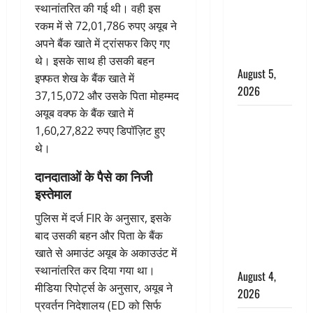
‘महाभारत’ में
स्थानांतरित की गई थी। वही इस
निभाया था
रकम में से 72,01,786 रुपए अयूब ने
अश्वत्थामा का
अपने बैंक खाते में ट्रांसफर किए गए
किरदार
थे। इसके साथ ही उसकी बहन
August 5,
इफ्फत शेख के बैंक खाते में
2026
37,15,072 और उसके पिता मोहम्मद
अयूब वक्फ के बैंक खाते में
Haridwar :
1,60,27,822 रुपए डिपॉज़िट हुए
CM धामी ने
थे।
चरण धोकर
किया
दानदाताओं के पैसे का निजी
कांवड़ियों का
इस्तेमाल
स्वागत,
पुलिस में दर्ज FIR के अनुसार, इसके
शिवभक्तों पर
बाद उसकी बहन और पिता के बैंक
हेलीकाॅप्टर से
खाते से अमाउंट अयूब के अकाउउंट में
पुष्पवर्षा
स्थानांतरित कर दिया गया था।
August 4,
मीडिया रिपोर्ट्स के अनुसार, अयूब ने
2026
प्रवर्तन निदेशालय (ED को सिर्फ