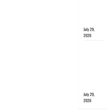
बाघ और
प्रकृति का
संतुलन भी
रहेगा सुरक्षित’
July 29,
2026
राहुल गांधी के
बयान पर
लोकसभा में
भारी हंगामा,
संसदीय कार्य
मंत्री ने जताई
आपत्ति, बोले-
माफी मांगो
July 29,
2026