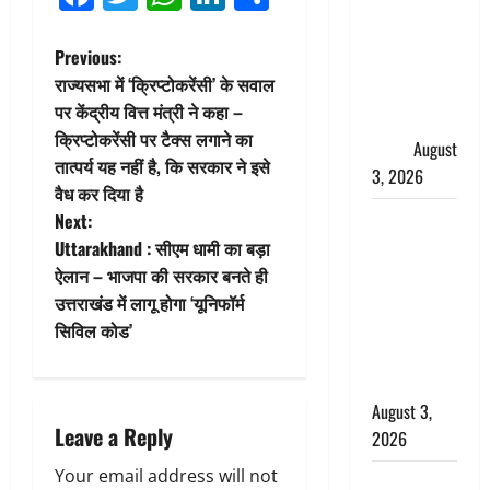
हर-हर महादेव
की गूंज,
P
Previous:
शिवालयों में
राज्यसभा में ‘क्रिप्टोकरेंसी’ के सवाल
उमड़ा
o
पर केंद्रीय वित्त मंत्री ने कहा –
श्रद्धालुओं का
क्रिप्टोकरेंसी पर टैक्स लगाने का
s
सैलाब
August
तात्पर्य यह नहीं है, कि सरकार ने इसे
3, 2026
t
वैध कर दिया है
पूर्व MP
Next:
n
बृजभूषण शरण
Uttarakhand : सीएम धामी का बड़ा
सिंह को बड़ी
ऐलान – भाजपा की सरकार बनते ही
a
राहत, कोर्ट ने
उत्तराखंड में लागू होगा ‘यूनिफॉर्म
v
यौन उत्पीड़न
सिविल कोड’
मामले में किया
i
बाइज्जत बरी
August 3,
g
Leave a Reply
2026
a
Your email address will not
जल्द अमीर