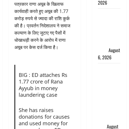
2026
पत्रकार राणा अयूब के खिलाफ
कार्यवाही करते हुए अयूब की 1.77
Monsoon
करोड़ रुपये से ज्यादा की राशि कुर्क
Special :
की है। प्रवर्तन निदेशालय ने समाज
मानसून के
कल्याण के लिए जुटाए गए पैसों में
महीने में रखे
धोखाधड़ी करने के आरोप में राणा
सेहत का
अयूब पर केस दर्ज किया है।
ख्याल
August
6, 2026
Dehradun:
BIG : ED attaches Rs
साइबर ठगों ने
1.77 crore of Rana
बुजुर्ग को
Ayyub in money
लगाया लाखों
laundering case
का चूना,
डिजिटल
She has raises
अरेस्ट कर
donations for causes
ठग लिए ₹13
and used money for
लाख
August